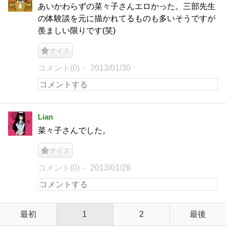
あいかわらずの菜々子さんエロかった。三部先生
の体験談を元に描かれてるものも多いそうですが
羨ましい限りです(笑)
ナイス
コメント(0)
2013/01/30
Lian
菜々子さんでした。
ナイス
コメント(0)
2013/01/28
最初
1
2
最後