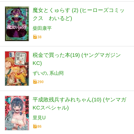
魔女とくゅらす (2) (ヒーローズコミッ
クス わいるど)
柴田康平
38
税金で買った本(19) (ヤングマガジン
KC)
ずいの
系山冏
290
平成敗残兵すみれちゃん(10) (ヤンマガ
KCスペシャル)
里見U
86