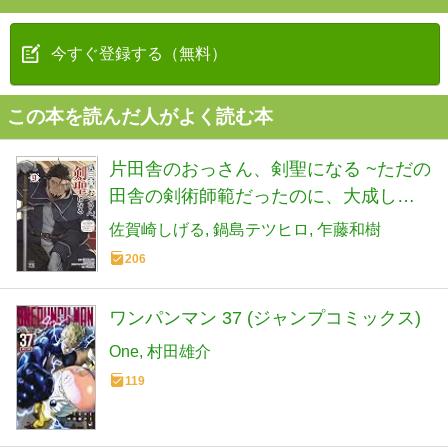
今すぐ登録する（無料）
この本を読んだ人がよく読む本
片田舎のおっさん、剣聖になる ~ただの
田舎の剣術師範だったのに、大成した
弟子たちが俺を放ってくれない件~ 9 (9)
佐賀崎しげる
鍋島テツヒロ
乍藤和樹
(ヤングチャンピオンコミックス)
206
ワンパンマン 37 (ジャンプコミックス)
One
村田雄介
119