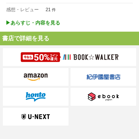
感想・レビュー
21
件
▶︎あらすじ・内容を見る
書店で詳細を見る