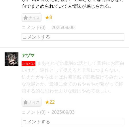
向でまとめられていて人情味が感じられる。
★8
ナイス
コメント(0)
2025/09/06
アヅマ
まあそれぞれ単独の話として普通にお面白
ネタバレ
いけど、連作として捉えると非常につまらない。
飢えたガキを出せばお涙頂戴で部数稼げるみたい
な欺瞞とか、最後に全てのもやもやが繋がって解
消する的な思わせぶりな嘘はやめて欲しい。
★22
ナイス
コメント(0)
2025/09/03