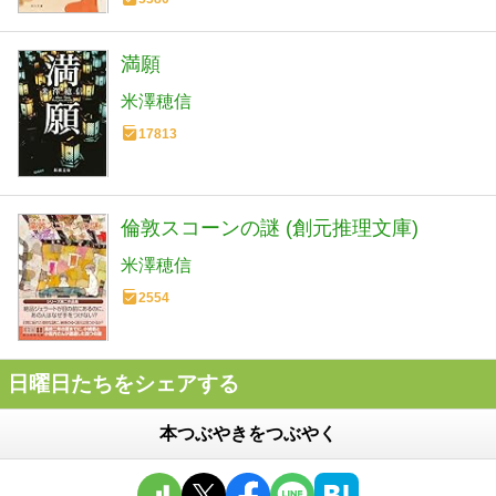
満願
米澤穂信
17813
倫敦スコーンの謎 (創元推理文庫)
米澤穂信
2554
日曜日たちをシェアする
本つぶやきをつぶやく