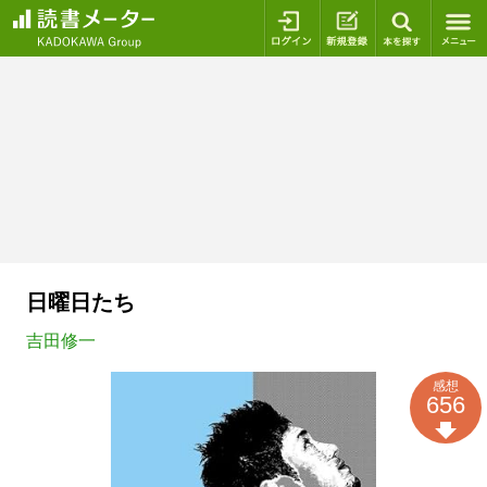
ログイン
新規登録
本を探
日曜日たち
吉田修一
感想
656