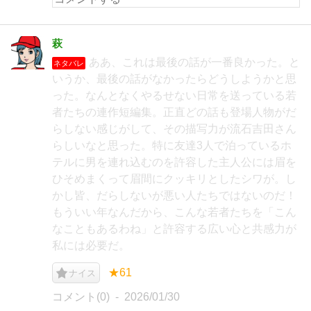
萩
ああ、これは最後の話が一番良かった。と
ネタバレ
いうか、最後の話がなかったらどうしようかと思
った。なんとなくやるせない日常を送っている若
者たちの連作短編集。正直どの話も登場人物がだ
らしない感じがして、その描写力が流石吉田さん
らしいなと思った。特に友達3人で泊っているホ
テルに男を連れ込むのを許容した主人公には眉を
ひそめまくって眉間にクッキリとしたシワが。し
かし皆、だらしないが悪い人たちではないのだ！
もういい年なんだから、こんな若者たちを「こん
なこともあるわね」と許容する広い心と共感力が
私には必要だ。
★61
ナイス
コメント(0)
2026/01/30