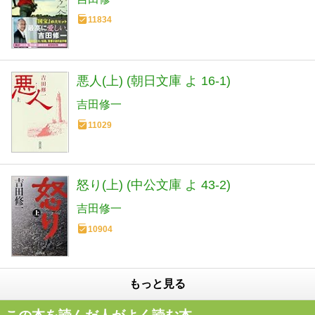
11834
悪人(上) (朝日文庫 よ 16-1)
吉田修一
11029
怒り(上) (中公文庫 よ 43-2)
吉田修一
10904
もっと見る