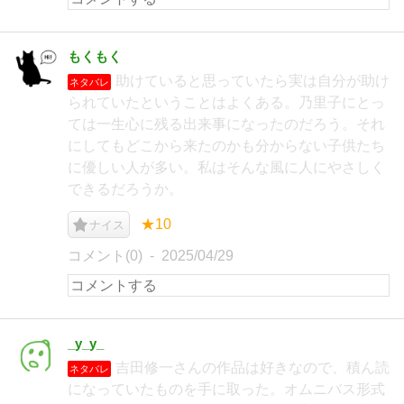
もくもく
助けていると思っていたら実は自分が助け
ネタバレ
られていたということはよくある。乃里子にとっ
ては一生心に残る出来事になったのだろう。それ
にしてもどこから来たのかも分からない子供たち
に優しい人が多い。私はそんな風に人にやさしく
できるだろうか。
★10
ナイス
コメント(0)
2025/04/29
_y_y_
吉田修一さんの作品は好きなので、積ん読
ネタバレ
になっていたものを手に取った。オムニバス形式