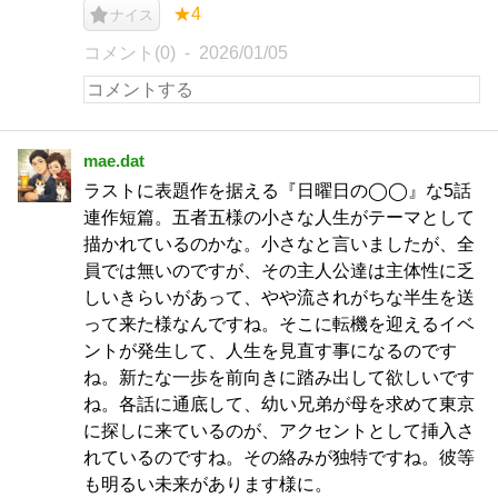
★4
ナイス
コメント(0)
2026/01/05
mae.dat
ラストに表題作を据える『日曜日の◯◯』な5話
連作短篇。五者五様の小さな人生がテーマとして
描かれているのかな。小さなと言いましたが、全
員では無いのですが、その主人公達は主体性に乏
しいきらいがあって、やや流されがちな半生を送
って来た様なんですね。そこに転機を迎えるイベ
ントが発生して、人生を見直す事になるのです
ね。新たな一歩を前向きに踏み出して欲しいです
ね。各話に通底して、幼い兄弟が母を求めて東京
に探しに来ているのが、アクセントとして挿入さ
れているのですね。その絡みが独特ですね。彼等
も明るい未来があります様に。