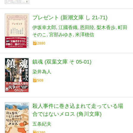
プレゼント (新潮文庫 し 21-71)
伊坂幸太郎
江國香織
恩田陸
梨木香歩
町田
そのこ
宮部みゆき
米澤穂信
2880
鎮魂 (双葉文庫 そ 05-01)
染井為人
508
殺人事件に巻き込まれて走っている場
合ではないメロス (角川文庫)
五条紀夫
5380