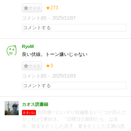
★273
ナイス
コメント(0)
2025/11/07
RyoM
良い伏線。トーン嫌いじゃない
★3
ナイス
コメント(0)
2025/11/03
カオス読書録
吉田修一にハマり短編集もいくつか読んだ
ネタバレ
がこれが1番好き。「日曜日の新郎たち」は名
作。彼女を亡くした息子、妻を亡くした正勝の思