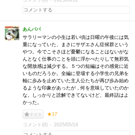
あんパパ
サラリーマンの小生は若い頃は日曜の午後には気
重になっていた、まさにサザエさん症候群という
やつ。今でこそさほど憂鬱になることはないがな
んとなく仕事のことを頭に浮かべたりして無邪気
な開放感は減少する。５つの短編はその感覚に近
いものだろうか。全編に登場する小学生の兄弟を
軸に歩みを止めていた主人公たちが再び歩み始め
るような印象があったが，何を意味していたのか
な。しっかりと読解できてないけど、最終話はよ
かった。
★17
ナイス
コメント(0)
2025/05/14