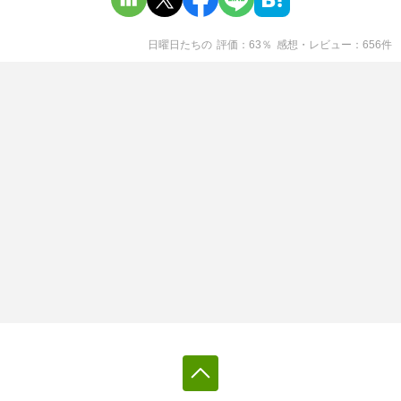
日曜日たち
の
評価
63
％
感想・レビュー
656
件