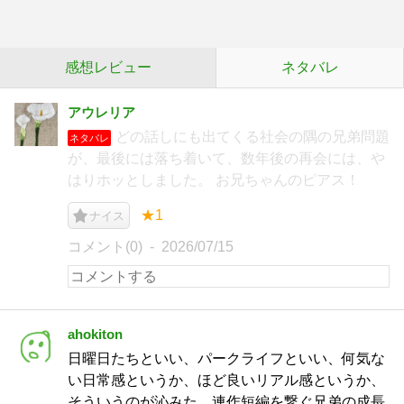
感想レビュー
ネタバレ
アウレリア
どの話しにも出てくる社会の隅の兄弟問題
ネタバレ
が、最後には落ち着いて、数年後の再会には、や
はりホッとしました。 お兄ちゃんのピアス！
★1
ナイス
コメント(0)
2026/07/15
ahokiton
日曜日たちといい、パークライフといい、何気な
い日常感というか、ほど良いリアル感というか、
そういうのが沁みた。連作短編を繋ぐ兄弟の成長