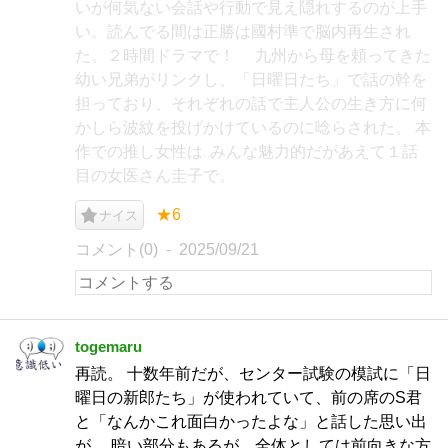
いが何気ない会話や行動で見え隠れするのが上手
い。読んでる間は正勝は國村準で脳内再生され
た。２時間ドラマで！ 九州から母を頼ってきた
幼い兄弟がリンクし、「日曜日たち」で話の幹を
担っており、それぞれの話で主人公の生き方に何
かしら波紋を投げかけているのに唸らされた。 本
作での推し女性は‥みんな魅力的だがあえて１話
目の女医さん圭子で。
★6
ナイス
コメント(0)
2025/09/21
togemaru
再読。 十数年前だが、センター試験の模試に「日
曜日の新郎たち」が使われていて、前の席のS君
と「なんかこれ面白かったよな」と話した思い出
が。 暗い部分もあるが、全体としては前向きな方