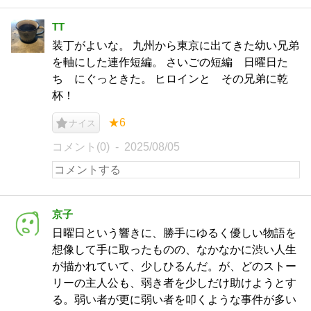
TT
装丁がよいな。 九州から東京に出てきた幼い兄弟
を軸にした連作短編。 さいごの短編 日曜日た
ち にぐっときた。 ヒロインと その兄弟に乾
杯！
★6
ナイス
コメント(0)
2025/08/05
京子
日曜日という響きに、勝手にゆるく優しい物語を
想像して手に取ったものの、なかなかに渋い人生
が描かれていて、少しひるんだ。が、どのストー
リーの主人公も、弱き者を少しだけ助けようとす
る。弱い者が更に弱い者を叩くような事件が多い