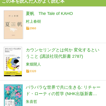
この本を読んだ人がよく読む本
夏帆 The Tale of KAHO
村上春樹
2960
カウンセリングとは何か 変化するとい
うこと (講談社現代新書 2787)
東畑開人
3320
バラバラな世界で共に生きる: リチャー
ド・ローティの哲学 (NHK出版新書
760)
朱喜哲