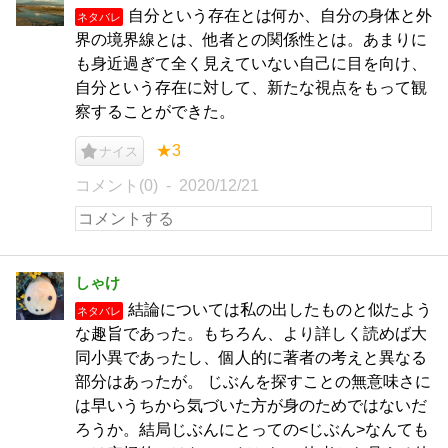
自分という存在とは何か、自分の身体と外
ネタバレ
界の境界線とは、他者との関係性とは。あまりに
も身近過ぎて全く見えていない自己に目を向け、
自分という存在に対して、新たな視点をもって観
察することができた。
★3
ナイス
コメント(0)
2020/12/21
しゃけ
結論については私の出したものと似たよう
ネタバレ
な趣旨であった。もちろん、より詳しく読めば大
同小異であったし、個人的に著者の考えと異なる
部分はあったが。 じぶんを探すことの無意味さに
は早いうちから気づいた方が身のためではないだ
ろうか。結局じぶんにとっての<じぶん>なんても