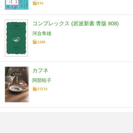
634
コンプレックス (岩波新書 青版 808)
河合隼雄
1498
カフネ
阿部暁子
23218
春にして君を離れ (ハヤカワ文庫―クリ
スティー文庫)