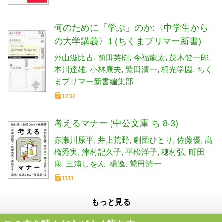
何のために「学ぶ」のか:〈中学生から
の大学講義〉1 (ちくまプリマー新書)
外山滋比古
前田英樹
今福龍太
茂木健一郎
本川達雄
小林康夫
鷲田清一
桐光学園
ちく
まプリマー新書編集部
1232
考えるマナー (中公文庫 ち 8-3)
赤瀬川原平
井上荒野
劇団ひとり
佐藤優
髙
橋秀実
津村記久子
平松洋子
穂村弘
町田
康
三浦しをん
楊逸
鷲田清一
1111
もっと見る