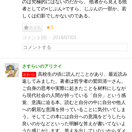
のは究極的にはないのだから。 他者から見える他
者としての<じぶん>ですら、じぶんの一部か、若
しくは幻影でしかないのである。
★3
ナイス
コメント(0)
2019/07/03
さすらいのアリクイ
高校生の頃に読んだことがあり、最近読み
ネタバレ
返してみました。著者は哲学者の鷲田清一さん。
ご自身の思考や実際に起きたことを材料にしなが
ら現代社会の人間が持っている「自分」という感
覚、意識に迫る本。読むと自分の中に自分や他人
への窮屈な意識を持っていることに気付いてしま
う。そしてこの本には自分への意識をどうしたら
良いのかなどといった明解な答えが書いてないよ
うな感じがします。答えを出していないからダメ