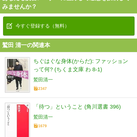
みませんか？
今すぐ登録する（無料）
鷲田 清一の関連本
ちぐはぐな身体(からだ): ファッション
って何? (ちくま文庫 わ 8-1)
鷲田清一
2347
「待つ」ということ (角川選書 396)
鷲田清一
1679