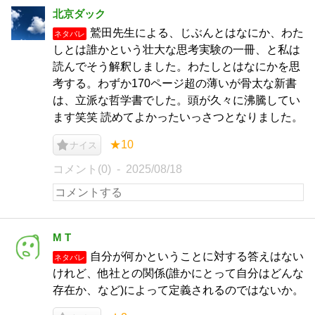
北京ダック
鷲田先生による、じぶんとはなにか、わた
ネタバレ
しとは誰かという壮大な思考実験の一冊、と私は
読んでそう解釈しました。わたしとはなにかを思
考する。わずか170ページ超の薄いが骨太な新書
は、立派な哲学書でした。頭が久々に沸騰してい
ます笑笑 読めてよかったいっさつとなりました。
★10
ナイス
コメント(0)
2025/08/18
M T
自分が何かということに対する答えはない
ネタバレ
けれど、他社との関係(誰かにとって自分はどんな
存在か、など)によって定義されるのではないか。