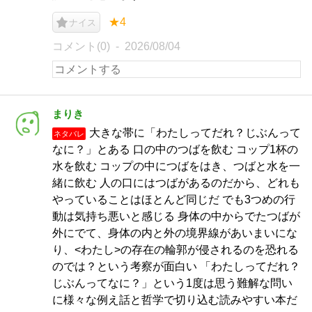
★4
ナイス
コメント(0)
2026/08/04
まりき
大きな帯に「わたしってだれ？じぶんって
ネタバレ
なに？」とある 口の中のつばを飲む コップ1杯の
水を飲む コップの中につばをはき、つばと水を一
緒に飲む 人の口にはつばがあるのだから、どれも
やっていることはほとんど同じだ でも3つめの行
動は気持ち悪いと感じる 身体の中からでたつばが
外にでて、身体の内と外の境界線があいまいにな
り、<わたし>の存在の輪郭が侵されるのを恐れる
のでは？という考察が面白い 「わたしってだれ？
じぶんってなに？」という1度は思う難解な問い
に様々な例え話と哲学で切り込む読みやすい本だ