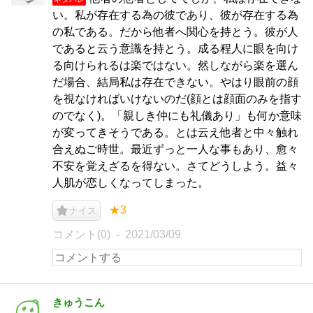
い。私が存在する為の彼であり、彼が存在する為
の私である。だから他者へ関心を持とう。彼が人
であると云う意識を持とう。成る程人に眼を向け
る向けられるは楽ではない。然しながら楽を選ん
だ場合、結局私は存在できない。やはり眼前の顔
を視なければいけないのだ(顔とは顔面のみを指す
のでなく)。「親しき仲にも礼儀あり」も何か意味
が変ってきそうである。とは云え他者と中々触れ
合えぬご時世。最近ずっと一人な事もあり、愈々
不安を覚えざるを得ない。さてどうしよう。益々
人肌が恋しくなってしまった。
★3
ナイス
コメント(0)
2021/03/09
きゅうこん