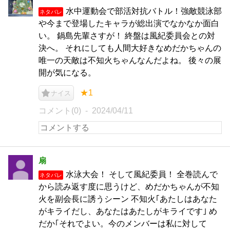
水中運動会で部活対抗バトル！強敵競泳部
ネタバレ
や今まで登場したキャラが総出演でなかなか面白
い。 鍋島先輩さすが！ 終盤は風紀委員会との対
決へ。 それにしても人間大好きなめだかちゃんの
唯一の天敵は不知火ちゃんなんだよね。 後々の展
開が気になる。
★1
ナイス
コメント(0)
2024/04/11
扇
水泳大会！ そして風紀委員！ 全巻読んで
ネタバレ
から読み返す度に思うけど、めだかちゃんが不知
火を副会長に誘うシーン 不知火｢あたしはあなた
がキライだし、あなたはあたしがキライです｣ め
だか｢それでよい。今のメンバーは私に対して