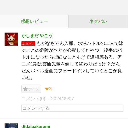
感想レビュー
ネタバレ
かしまだ やこう
もがなちゃん入部。水泳バトルの二人で泳
ネタバレ
ぐことの危険が〜とか心配してたやつ、後半のバ
トルになったら些細なことすぎて違和感ある。ア
ニメ1期は雲仙先輩を倒して終わりだっけ？だん
だんバトル漫画にフェードインしていくとこが良
いね。
★3
ナイス
コメント(0)
2024/05/07
dtdataakurami