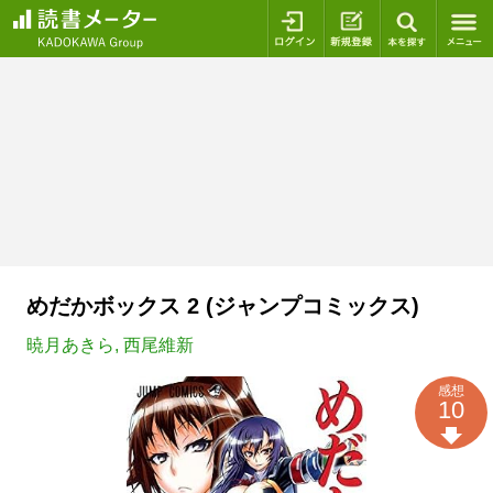
ログイン
新規登録
本を探
めだかボックス 2 (ジャンプコミックス)
暁月あきら
,
西尾維新
感想
10