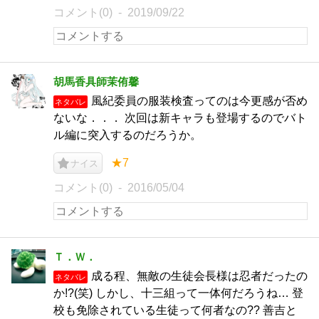
コメント(0)
2019/09/22
胡馬香具師茉侑馨
風紀委員の服装検査ってのは今更感が否め
ネタバレ
ないな．．． 次回は新キャラも登場するのでバト
ル編に突入するのだろうか。
★7
ナイス
コメント(0)
2016/05/04
Ｔ．Ｗ．
成る程、無敵の生徒会長様は忍者だったの
ネタバレ
か!?(笑) しかし、十三組って一体何だろうね… 登
校も免除されている生徒って何者なの?? 善吉と