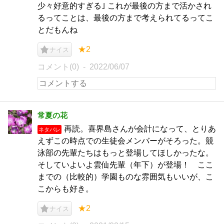
少々好意的すぎる｣ これが最後の方まで活かされ
るってことは、最後の方まで考えられてるってこ
とだもんね
★2
ナイス
コメント(0)
2022/06/07
常夏の花
再読。喜界島さんが会計になって、とりあ
ネタバレ
えずこの時点での生徒会メンバーがそろった。競
泳部の先輩たちはもっと登場してほしかったな。
そしていよいよ雲仙先輩（年下）が登場！ ここ
までの（比較的）学園ものな雰囲気もいいが、こ
こからも好き。
★2
ナイス