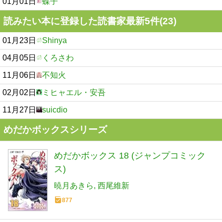
01月01日
蝶子
読みたい本に登録した読書家最新5件(23)
01月23日
Shinya
04月05日
くろさわ
11月06日
不知火
02月02日
ミヒャエル・安吾
11月27日
suicdio
めだかボックスシリーズ
めだかボックス 18 (ジャンプコミック
ス)
暁月あきら
西尾維新
877