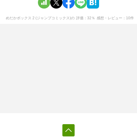
めだかボックス 2 (ジャンプコミックス)
の
評価
32
％
感想・レビュー
10
件