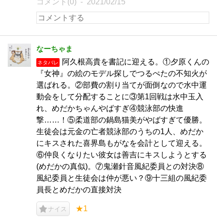
コメント(0)
2021/02/15
なーちゃま
阿久根高貴を書記に迎える。①夕原くんの
ネタバレ
『女神』の絵のモデル探しでつるぺたの不知火が
選ばれる。②部費の割り当てが面倒なので水中運
動会をして分配することに③第1回戦は水中玉入
れ、めだかちゃんやばすぎ④競泳部の快進
撃……！⑤柔道部の鍋島猫美がやばすぎて優勝。
生徒会は元金の亡者競泳部のうちの1人、めだか
にキスされた喜界島もがなを会計として迎える。
⑥仲良くなりたい彼女は善吉にキスしようとする
(めだかの真似)。⑦鬼瀬針音風紀委員との対決⑧
風紀委員と生徒会は仲が悪い？⑨十三組の風紀委
員長とめだかの直接対決
★1
ナイス