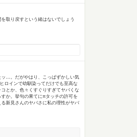
間を取り戻すという緒はないでしょう
たッ…。だがやはり、こっぱずかしい気
ンヒロインで幼馴染ってだけでも至高な
ッコとか、色々くすぐりすぎてヤバくな
っすか。挙句の果てにπタッチの許可を
える新見さんのヤバさに私の理性がヤバ