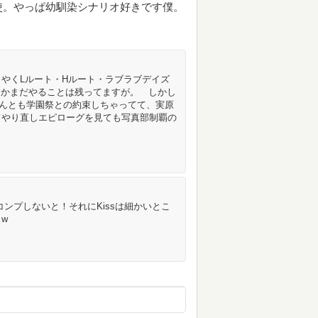
使。やっぱ幼馴染シナリオ好きです僕。
うやくLルート・Hルート・ラブラブデイズ
とかまだやることは残ってますが。 しかし
んとも学園祭との約束しちゃってて、実原
てやり直しエピローグを見ても写真部制覇の
コンプしないと！それにKissは細かいとこ
w