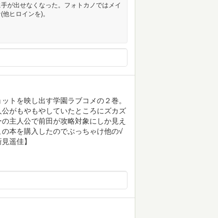
に手が出せなくなった。フォトカノではメイ
(他ヒロインを)。
ョットを映し出す学園ラブコメの２巻。
人公がもやもやしていたところにズカズ
ーの主人公で前田が攻略対象にしか見え
の本を購入したのでぶっちゃけ他の√
新見遥佳】