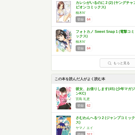
カレシがいるのに 2 (2) (ヤングチャ
ピオンコミックス)
柚木N’
登録
64
フォトカノ Sweet Snap 1 (電撃コミ
ックス)
柚木N’
登録
64
もっと見る
この本を読んだ人がよく読む本
彼女、お借りします(45) (少年マガジ
ンKC)
宮島 礼吏
登録
62
さむわんへるつ 2 (ジャンプコミック
ス)
ヤマノ エイ
登録
312