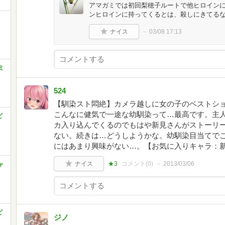
アマガミでは初回梨穂子ルートで他ヒロイン
ンヒロインに持ってくるとは、殺しにきてるな
ナイス
03/08 17:13
ミ
524
【馴染スト悶絶】カメラ越しに女の子のベストシ
こんなに健気で一途な幼馴染って…最高です。主
ビ
カ入り込んでくるのでもはや新見さんがストーリ
ない。続きは…どうしようかな。幼馴染目当てでこ
にはあまり興味がない…。【お気に入りキャラ：
ナイス
★3
コメント(
0
)
2013/03/06
ャ
ビ
ジノ