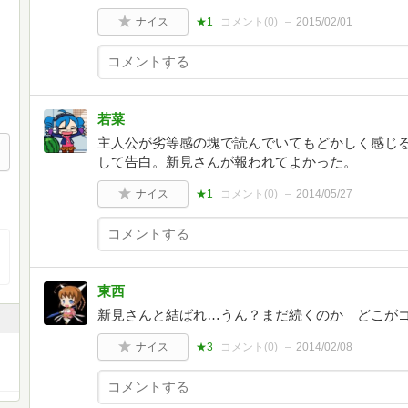
ナイス
★1
コメント(
0
)
2015/02/01
若菜
主人公が劣等感の塊で読んでいてもどかしく感じ
して告白。新見さんが報われてよかった。
ナイス
★1
コメント(
0
)
2014/05/27
東西
新見さんと結ばれ…うん？まだ続くのか どこが
ナイス
★3
コメント(
0
)
2014/02/08