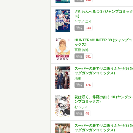
さむわんへるつ 3 (ジャンプコミック
ス)
ヤマノ エイ
登録
244
HUNTER×HUNTER 39 (ジャンプコ
ックス)
冨樫 義博
登録
591
スーパーの裏でヤニ吸うふたり(9) (
ッグガンガンコミックス)
地主
登録
126
花は咲く、修羅の如く 10 (ヤングジ
ンプコミックス)
むっしゅ
登録
48
スーパーの裏でヤニ吸うふたり(8) (
ッグガンガンコミックス)