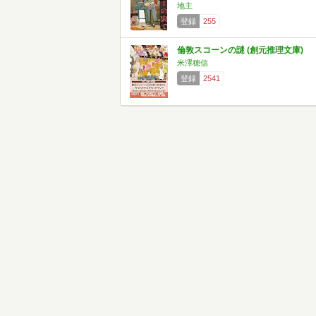
地主
登録
255
倫敦スコーンの謎 (創元推理文庫)
米澤穂信
登録
2541