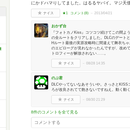
にかドハマりしてました。はるるヤバイ。マジ天
ナイス
★1
コメント(
8
)
2013/04/21
おかず台
『フォトカノKiss』コツコツ続けてこの間よ
の全ルートをクリアしました。DLCのデート
Hルート最後の実原攻略時に間違えて舞衣ちゃ
のエピローグが見れなかったんですが、改め
撃
トロフィーが解放されない……。
ナイス
08/28 14:35
のぶ君
DLCやってないなあそういや。さっさとKISS
ろが改良されてて飽きないですねえ。動く動く
ナイス
08/30 21:29
8件のコメントを全て見る