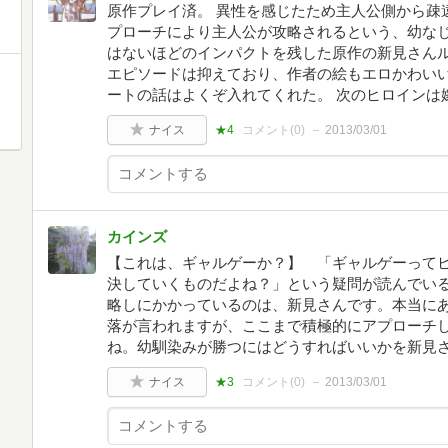
原作プレイ済。 異性を感じたため主人公側から疎
プローチにより主人公が攻略されるという、幼な
はないほどのインパクトを残した原作の新見さん
エピソードは抑えており、作者の絵もエロかわいい
ートの話はよくぞ入れてくれた。 次のヒロインは
ナイス
★4
コメント(
0
)
2013/03/01
カインズ
【これは、ギャルゲーか？】 「ギャルゲーって
決していくものだよね？」という疑問が読んでい
略しにかかっているのは、新見さんです。本当に
落が言われますが、ここまで積極的にアプローチ
ね。幼馴染みが勝つにはどうすればいいかを新見
ナイス
★3
コメント(
0
)
2013/03/01