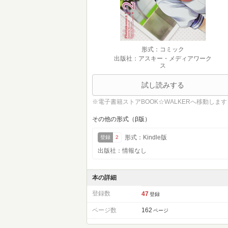
形式：コミック
出版社：アスキー・メディアワーク
ス
試し読みする
※電子書籍ストアBOOK☆WALKERへ移動します
その他の形式（β版）
形式：Kindle版
登録
2
出版社：情報なし
本の詳細
登録数
47
登録
ページ数
162
ページ