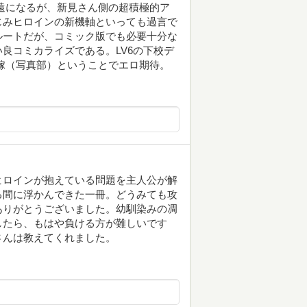
遠になるが、新見さん側の超積極的ア
じみヒロインの新機軸といっても過言で
ルートだが、コミック版でも必要十分な
良コミカライズである。LV6の下校デ
嫁（写真部）ということでエロ期待。
ヒロインが抱えている問題を主人公が解
る間に浮かんできた一冊。どうみても攻
ありがとうございました。幼馴染みの凋
したら、もはや負ける方が難しいです
さんは教えてくれました。