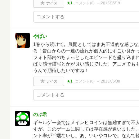
ナイス
★1
コメント(
0
)
2013/05/19
やばい
1巻から続けて。展開としてはまあ王道的な感じな
る！告白からの一連の流れが個人的にすごい良か
フォト部内のちょっとしたエピソードも盛り込ま
ぱり感情描写とかが良い感じでした。アニメでも
うんで期待したいですね！
ナイス
★1
コメント(
0
)
2013/05/08
のぶ君
ギャルゲー会ではメインヒロインは無難すぎて不
すが、このゲームに関しては存在感が違いました
ント率が半端ないし。あ、いいやコレで。なんて