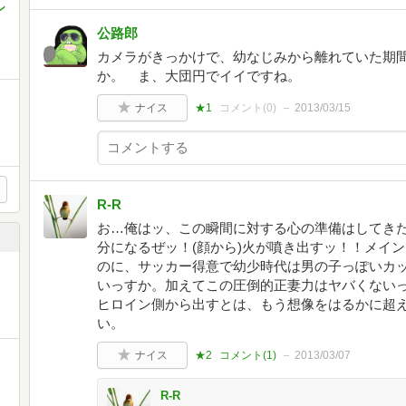
ン
公路郎
カメラがきっかけで、幼なじみから離れていた期
か。 ま、大団円でイイですね。
ナイス
★1
コメント(
0
)
2013/03/15
R-R
お…俺はッ、この瞬間に対する心の準備はしてき
分になるぜッ！(顔から)火が噴き出すッ！！メイ
のに、サッカー得意で幼少時代は男の子っぽいカ
いっすか。加えてこの圧倒的正妻力はヤバくない
ヒロイン側から出すとは、もう想像をはるかに超
い。
ナイス
★2
コメント(
1
)
2013/03/07
R-R