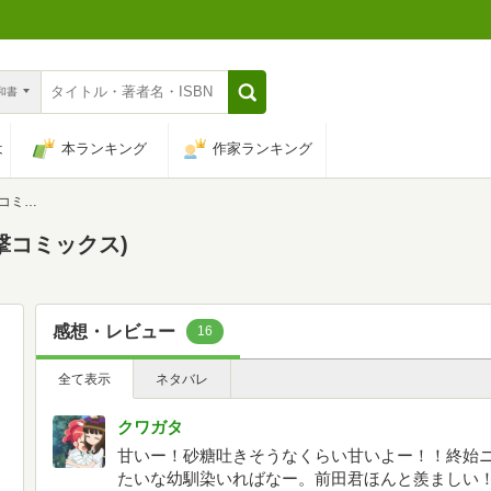
n和書
は
本ランキング
作家ランキング
ックス)
(電撃コミックス)
感想・レビュー
16
全て表示
ネタバレ
クワガタ
甘いー！砂糖吐きそうなくらい甘いよー！！終始
たいな幼馴染いればなー。前田君ほんと羨ましい