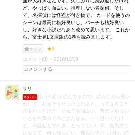
面が大好きなんです。久しぶりに読み返したけれ
ど、やっぱり面白い。推理しない名探偵。そし
て、名探偵には怪盗が付き物で。 カードを使うの
シーンは最高に格好良いし、バーチも格好良い
し、好きな小説だなあと改めて思います。 これか
ら、富士見L文庫版の1巻を読み直します。
★3
ナイス
コメント(0)
2018/10/10
リリ
もう何回か読んでるので、読みながら思い
ネタバレ
出して、あぁそうだったこのあと…ってなること
が多かったけど、それでも面白い。昔はマルタの
ことを無気力で今どきだなぁ、って思ってたけ
ど、今読むとマルタ、とってもいい子。無気力で
はなくて、何も知らない、無垢な子だったね。の