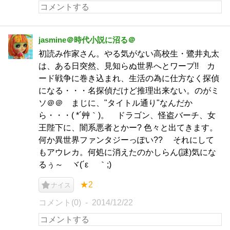
jasmine＠時代小説に沼る＠
初読み作家さん。やる気がない高校生・鷺井丸太
は、ある日突然、見知らぬ世界へとワープ!! カ
ード戦争に巻き込まれ、生活の為に仕方なく探偵
になる・・・名探偵だけど推理出来ない。のがミ
ソ＠＠ まじに、"タイトル通り"なんだか
ら・・・( *´艸｀)。 ドラゴン、怪盗バーチ、女
王陛下に、闇系悪者とかー? 色々と出てきます。
何か異世界ファンタジーっぽい?? それにして
もアウレカ。何処に消えたのかしらん(謎)気にな
るぅ～ ヾ(´ε ｀;)ゝ
★2
ナイス
コメント(0)
2014/12/22