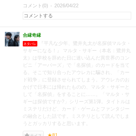
コメント(0)
2026/04/22
合縁奇縁
『平凡な少年、鷺井丸太が名探偵マルタ・
ネタバレ
サギーになる！』 マルタ・サギー（本名：鷺井丸
太）は学校を辞めた日に迷い込んだ異世界のコン
ビニ「アーバーズ」で「名探偵」のカードを当て
る。そこで知り合ったアウレカに騙され、「カー
ド戦争」に登録させられてしまう。アウレカのお
かげで日本には帰れたものの、マルタ・サギーと
して「名探偵」をすることに……。「マルタ・サ
ギーは探偵ですか?」シリーズ第1弾。タイトルは
ミステリだけど、カード・ゲームとファンタジー
の融合とした話です。ミステリとして読んでしま
うとガッカリすると思います。
★81
ナイス