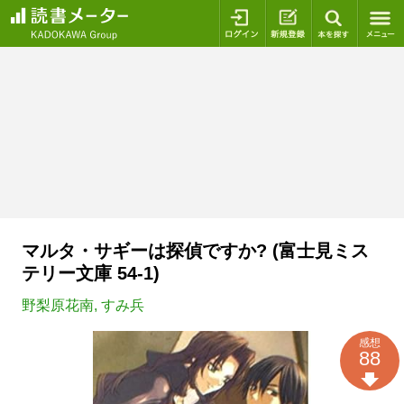
ログイン
新規登録
本を探
マルタ・サギーは探偵ですか? (富士見ミス
テリー文庫 54-1)
野梨原花南
,
すみ兵
感想
88