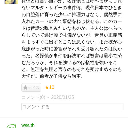
探偵とは言い難いが、名探偵とは呼べるかもしれ
ないマルタ・サギーの事件簿。現代日本でひとき
わ自堕落に育った少年に推理力はなく、偶然手に
入れたカードの力で事態をねじ伏せる。このカー
ドは昔話の呪具みたいなものか。主人公はへらへ
らしていて逃げ腰で礼儀がないが、青臭い正義感
をまっすぐに出すところは悪くない。また彼が心
底嫌がった時に警官がそれを受け容れたのは良か
った。名探偵が事件を解決すれば被害は最小で済
むだろうが、それを強いるのは犠牲を強いるこ
と。無理を無理と言うのもそれを受け止めるのも
大切だ。前者が子供なら尚更。
★10
ナイス
コメント(0)
2020/01/25
wealth