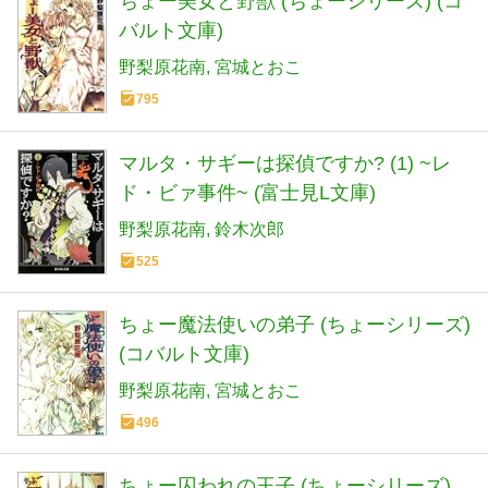
ちょー美女と野獣 (ちょーシリーズ) (コ
バルト文庫)
野梨原花南
宮城とおこ
795
マルタ・サギーは探偵ですか? (1) ~レ
ド・ビァ事件~ (富士見L文庫)
野梨原花南
鈴木次郎
525
ちょー魔法使いの弟子 (ちょーシリーズ)
(コバルト文庫)
野梨原花南
宮城とおこ
496
ちょー囚われの王子 (ちょーシリーズ)