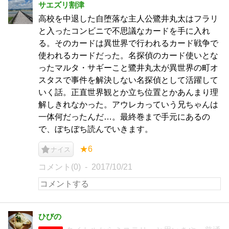
サエズリ割津
高校を中退した自堕落な主人公鷺井丸太はフラリ
と入ったコンビニで不思議なカードを手に入れ
る。そのカードは異世界で行われるカード戦争で
使われるカードだった。名探偵のカード使いとな
ったマルタ・サギーこと鷺井丸太が異世界の町オ
スタスで事件を解決しない名探偵として活躍して
いく話。正直世界観とか立ち位置とかあんまり理
解しきれなかった。アウレカっていう兄ちゃんは
一体何だったんだ…。最終巻まで手元にあるの
で、ぼちぼち読んでいきます。
★6
ナイス
コメント(0)
2017/10/21
ひびの