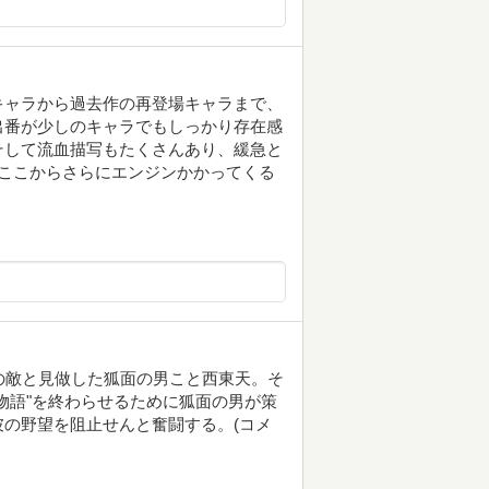
キャラから過去作の再登場キャラまで、
出番が少しのキャラでもしっかり存在感
そして流血描写もたくさんあり、緩急と
ここからさらにエンジンかかってくる
の敵と見做した狐面の男こと西東天。そ
物語"を終わらせるために狐面の男が策
の野望を阻止せんと奮闘する。(コメ