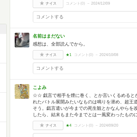
ナイス
コメント(
0
)
2024/12/09
名前はまだない
感想は、全部読んでから。
ナイス
★1
コメント(
0
)
2024/10/08
こよみ
☆☆ 戯言で相手を煙に巻く、とか言いくるめると
れたバトル展開みたいなものは鳴りを潜め、超王
そう。戯言遣いが今までの死生観とかなんやらを
したら、結末もまた今までとは一風変わったもの
ナイス
★4
コメント(
0
)
2024/09/20