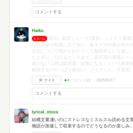
Haiku
再読。戯言シリーズ7冊目。ミステリ要素
ネタバレ
な読み味が前面に出て来た。新キャラや過去作の
出生について明かされたりして最終章という感じ。
たと共に、行けるところまで」哀川潤の登場シー
前のない人間は戯言遣い対策になる』という西尾
解決するのやっぱり面白い。ノイズくん、可哀想
ナイス
★4
コメント(
0
)
2025/01/17
lyrical_otoca
結構文量凄いのにストレスなくスルスル読める文
物語が加速して収束するのでどうなるのか楽しみ