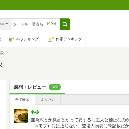
n和書
は
本ランキング
作家ランキング
階段
段
感想・レビュー
322
全て表示
ネタバレ
冬樹
無為式とか戯言とかって要するに主人公補正なの
（≒モブ）には通じない。登場人物表に未記載だ