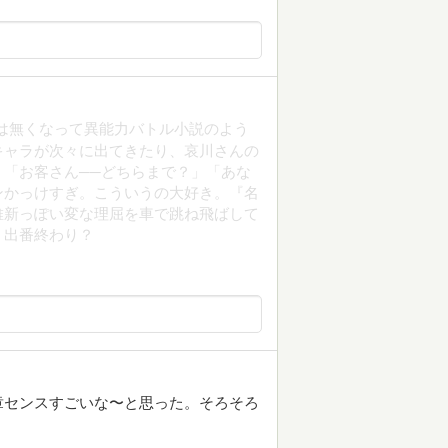
は無くなって異能力バトル小説のよう
キャラが次々に出てきたり、哀川さんの
「お客さん──どちらまで？」「あな
ンかっけすぎ。こういうの大好き。『名
維新っぽい変な理屈を車で跳ね飛ばして
。出番終わり？
章センスすごいな〜と思った。そろそろ
。