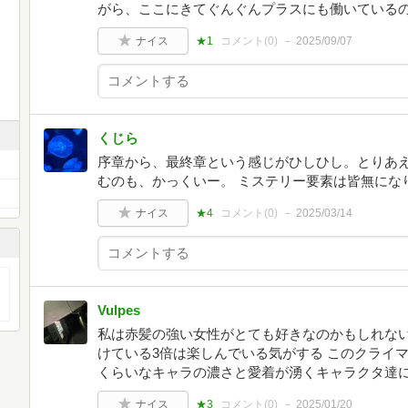
がら、ここにきてぐんぐんプラスにも働いている
ナイス
★1
コメント(
0
)
2025/09/07
くじら
序章から、最終章という感じがひしひし。とりあ
むのも、かっくいー。 ミステリー要素は皆無にな
ナイス
★4
コメント(
0
)
2025/03/14
Vulpes
私は赤髪の強い女性がとても好きなのかもしれない
けている3倍は楽しんでいる気がする このクライ
くらいなキャラの濃さと愛着が湧くキャラクタ達
ナイス
★3
コメント(
0
)
2025/01/20