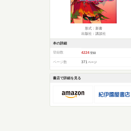
形式：新書
出版社：講談社
本の詳細
登録数
4224
登録
ページ数
371
ページ
書店で詳細を見る