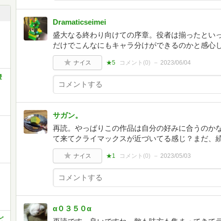
Dramaticseimei
盛大なる終わり向けての序章。役者は揃ったとい
だけでこんなにもキャラ分けができるのかと感心
ナイス
★5
コメント(
0
)
2023/06/04
橙
サガン。
再読。やっぱりこの作品は自分の好みに合うのか
て来てクライマックスが近づいてる感じ？まだ、
ナイス
★1
コメント(
0
)
2023/05/03
α０３５０α
ど