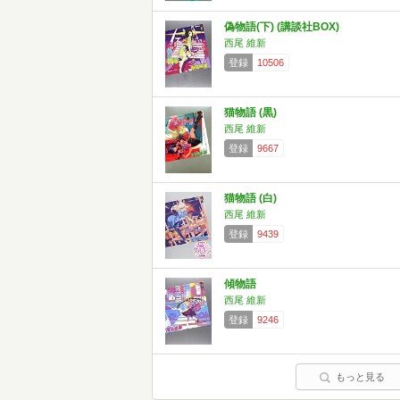
偽物語(下) (講談社BOX)
西尾 維新
登録
10506
猫物語 (黒)
西尾 維新
登録
9667
猫物語 (白)
西尾 維新
登録
9439
傾物語
西尾 維新
登録
9246
もっと見る