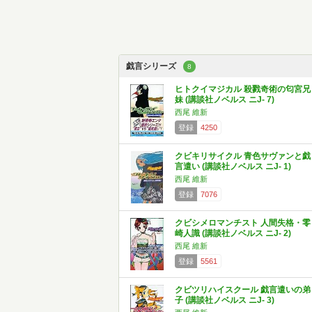
戯言シリーズ
8
ヒトクイマジカル 殺戮奇術の匂宮兄
妹 (講談社ノベルス ニJ- 7)
西尾 維新
登録
4250
クビキリサイクル 青色サヴァンと戯
言遣い (講談社ノベルス ニJ- 1)
西尾 維新
登録
7076
クビシメロマンチスト 人間失格・零
崎人識 (講談社ノベルス ニJ- 2)
西尾 維新
登録
5561
クビツリハイスクール 戯言遣いの弟
子 (講談社ノベルス ニJ- 3)