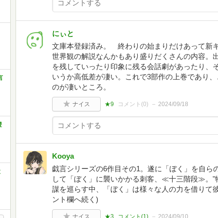
にぃと
文庫本登録済み。 終わりの始まりだけあって新
世界観の解説なんかもあり盛りだくさんの内容。
を残していったり印象に残る会話劇があったり、
いうか高低差が凄い。これで3部作の上巻であり、
言
のが凄いところ。
ナイス
★9
コメント(
0
)
2024/09/18
橙
Kooya
戯言シリーズの6作目その1。遂に「ぼく」を自ら
と
して「ぼく」に襲いかかる刺客、≪十三階段≫。"
謀を巡らす中、「ぼく」は様々な人の力を借りて彼
ント欄へ続く)
ナイス
★3
コメント(
1
)
2024/09/10