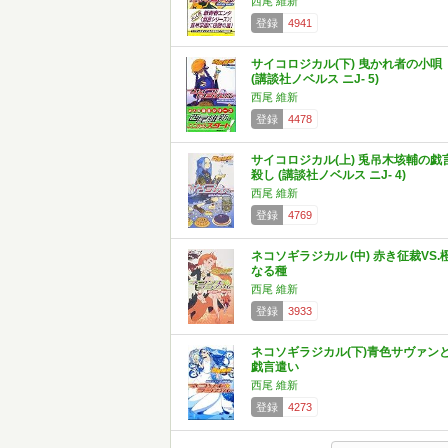
西尾 維新
登録
4941
サイコロジカル(下) 曳かれ者の小唄
(講談社ノベルス ニJ- 5)
西尾 維新
登録
4478
サイコロジカル(上) 兎吊木垓輔の戯
殺し (講談社ノベルス ニJ- 4)
西尾 維新
登録
4769
ネコソギラジカル (中) 赤き征裁VS.
なる種
西尾 維新
登録
3933
ネコソギラジカル(下)青色サヴァン
戯言遣い
西尾 維新
登録
4273