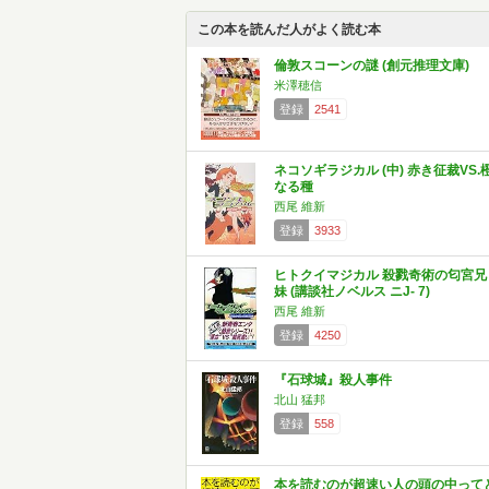
この本を読んだ人がよく読む本
倫敦スコーンの謎 (創元推理文庫)
米澤穂信
登録
2541
ネコソギラジカル (中) 赤き征裁VS.
なる種
西尾 維新
登録
3933
ヒトクイマジカル 殺戮奇術の匂宮兄
妹 (講談社ノベルス ニJ- 7)
西尾 維新
登録
4250
『石球城』殺人事件
北山 猛邦
登録
558
本を読むのが超速い人の頭の中って