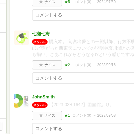
ナイス
★5
コメント(
0
)
2024/07/30
七瀬七海
購入本。 匂宮出夢との一戦以降、行方不
ネタバレ
ほど謎だった西東天についての説明や哀川潤との関
も揃い、さあこれからどうなる!?という感じです
ナイス
★2
コメント(
0
)
2023/09/16
JohnSmith
【2023-039-1642】図書館より。
ネタバレ
ナイス
★1
コメント(
0
)
2023/09/08