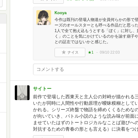
Kooya
今作は既刊の登場人物達が全員何らかの形で登
ーズのオールスターとも呼べる作品だと思っ
1人で全て抱え込もうとする「ぼく」に対し、
く」のことを気にかけているのかを諭す崩子
との証左ではないかと感じた。
ナイス
★1
09/10 22:03
サイトー
前作で登場した西東天と主人公の対峙が描かれる
いたが同時に人間性や行動原理が曖昧糢糊として
かれる。シリーズ終盤で物語を締めくくるためな
が向いていき、バトル小説のような読み味が前面
ませていたはずのトートロジカルなことば遊びへ
対抗するための青春の形とも言える）に決着をつ