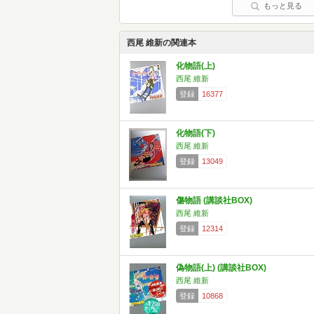
もっと見る
西尾 維新の関連本
化物語(上)
西尾 維新
登録
16377
化物語(下)
西尾 維新
登録
13049
傷物語 (講談社BOX)
西尾 維新
登録
12314
偽物語(上) (講談社BOX)
西尾 維新
登録
10868