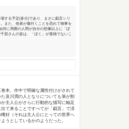
場する予定(多分)であり、まさに戯言シリ
た。また、他者が傷付くことを恐れて物事を
如何に周囲の人間が自分の想像以上に「ぼ
や千賀さんの姿は、「ぼく」が孤独でないこ
三巻本。作中で明確な属性付けがされて
いた哀川潤の人となりについても筆が割
のか主人公がさらに行動的な描写に軸足
に出て来ることですべてが「戯言」で済
の嗜好（それは主人公にとっての世界へ
けようとしているかのようだった。