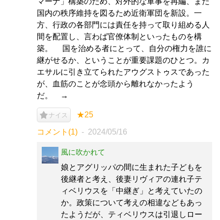
マーナ」構築のため、対外的な軍事を再編、また
国内の秩序維持を図るため近衛軍団を新設。一
方、行政の各部門には責任を持って取り組める人
間を配置し、言わば官僚体制といったものを構
築。 国を治める者にとって、自分の権力を誰に
継がせるか、ということが重要課題のひとつ。カ
エサルに引き立てられたアウグストゥスであった
が、血筋のことが念頭から離れなかったよう
だ。 →
★25
ナイス
コメント(1)
2024/05/16
風に吹かれて
娘とアグリッパの間に生まれた子どもを
後継者と考え、後妻リヴィアの連れ子テ
ィベリウスを「中継ぎ」と考えていたの
か。政策について考えの相違などもあっ
たようだが、ティベリウスは引退しロー