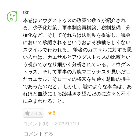
tkr
本巻はアウグストゥスの政策の数々が紹介され
る。少子化対策、軍事制度再構築、税制整備、分
権化など。そしてそれらは法制度を提案し、議会
において承認されるというおよそ独裁らしくない
スタイルで行われる。 筆者のカエサルに対する思
い入れは、カエサルとアウグストゥスの比較とい
う視点でかなり細かく分析されている。アウグス
トゥス、そして軍事の片腕マエケナスを見いだし
たカエサルこそローマの将来を見通す慧眼の持主
であったのだと。 しかし、嘘のような本当は、あ
れほど血統による跡継ぎを望んだのに次々と不幸
にみまわれること。
★6
ナイス
コメント(0)
2025/11/19