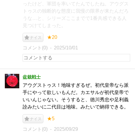
ったけど、軍団を率いてたんでしたね。アウグス
トゥスの独断的な態度に我慢の限界が来たんだろ
うな…と、シリーズここまでで1番共感できる人
見つけてしまった。
★20
ナイス
コメント(0)
2025/10/01
盆栽戦士
アウグストゥス！地味すぎるぜ。初代皇帝なら派
手にやって欲しいもんだ。カエサルが初代皇帝で
いいんじゃない。そうすると、徳川秀忠や足利義
詮みたいに二代目は地味。みたいで納得できる。
★5
ナイス
コメント(0)
2025/09/29