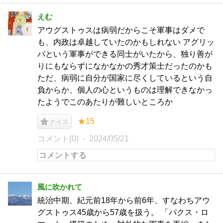
えむ
アウグストゥスは病弱だからこそ軍事はダメで
も、内政は卓越していたのかもしれない アグリッ
パという軍事ができる同士がいたから、独り善が
りにもならずになかなかの秀才策士だったのかも
ただ、病弱に自分が国家に尽くしているという自
負からか、個人の心というものは理解できなかっ
たようでこのあたりが難しいところか
★15
ナイス
コメント(0)
2024/05/21
風に吹かれて
統治中期、紀元前18年から前6年、すなわちアウ
グストゥス45歳から57歳を扱う。 「パクス・ロ