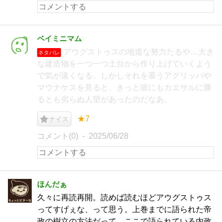
ベイミニマム
アウグストゥスの地道な努力たるや…大き
ネタバレ
な建造物を一つ一つ土台から作り上げていくよう
で気が遠くなる。しかしそれを慕うアグリッパや
マウナケスを見ると、きっと彼にもカエサルに勝
るとも劣らぬ人望があったのだなあ。
★7
ナイス
コメント(0)
2025/06/28
ほんだぁ
久々に再読再開。読めば読むほどアウグストゥス
ってすげぇな、って思う。上巻までに語られた帝
政の樹立の方法だって、ここで語られている内政