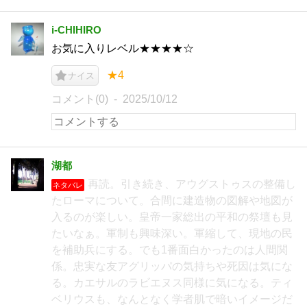
i-CHIHIRO
お気に入りレベル★★★★☆
★4
ナイス
コメント(0)
2025/10/12
湖都
再読。引き続き、アウグストゥスの整備し
ネタバレ
たローマについて。合間に建造物の図解や地図が
入るのが楽しい。皇帝一家総出の平和の祭壇も見
たいなぁ。軍制も興味深い。軍縮して、現地の民
を補助兵にする。でも1番面白かったのは人間関
係。忠実な友アグリッパの気持ちや死因は気にな
る。カエサルのラビエヌス同様に気になる。ティ
ベリウスも、なんとなく学者肌で暗いイメージだ