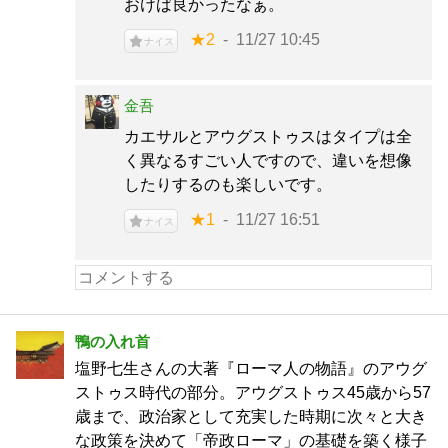
おけば良かったなぁ。
★2
11/27 10:45
ナイス
金吾
カエサルとアウグストゥスはタイプは全
く異なるすごい人ですので、違いを想像
したりするのも楽しいです。
★1
11/27 16:51
ナイス
鴨の入れ首
塩野七生さんの大著『ローマ人の物語』のアウグ
ストゥス時代の部分。アウグストゥス45歳から57
歳まで、政治家として充実した時期に次々と大き
な政策を決めて「帝政ローマ」の基礎を築く様子