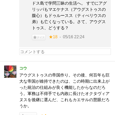
ドス島で学問三昧の生活へ。 すでにアグ
リッパもマエケナス（アウグストゥスの
腹心）もドゥルースス（ティべリウスの
弟）も亡くなっている。さて、アウグス
トゥス、どうする？
★18
05/16 22:24
ナイス
コウ
アウグストゥスの帝国作り。その後、何百年も巨
大な帝国が維持できたのは、この時期に出来上が
った統治の仕組みが良く機能したからなのだろ
う。軍務は不得手でも内政に長けたオクタヴィア
ヌスを後継に選んだ、これもカエサルの慧眼だろ
うか。