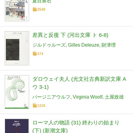
夏目漱石
3549
差異と反復 下 (河出文庫 ト 6-8)
ジルドゥルーズ
Gilles Deleuze
財津理
374
ダロウェイ夫人 (光文社古典新訳文庫 A
ウ 3-1)
バージニアウルフ
Virginia Woolf
土屋政雄
1220
ローマ人の物語 (31) 終わりの始まり
(下) (新潮文庫)