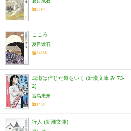
夏目漱石
6394
こころ
夏目漱石
34885
成瀬は信じた道をいく (新潮文庫 み 73-
2)
宮島未奈
1450
行人 (新潮文庫)