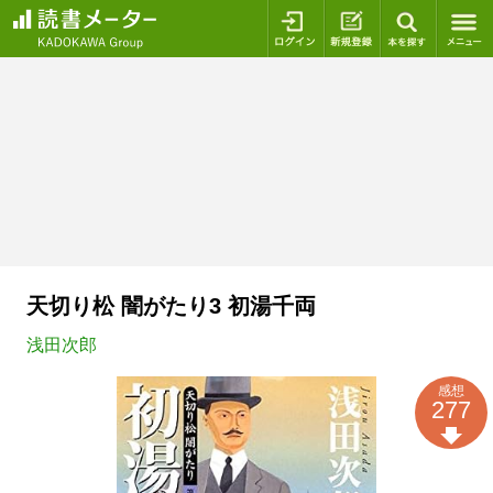
ログイン
新規登録
本を探
天切り松 闇がたり3 初湯千両
浅田次郎
感想
277