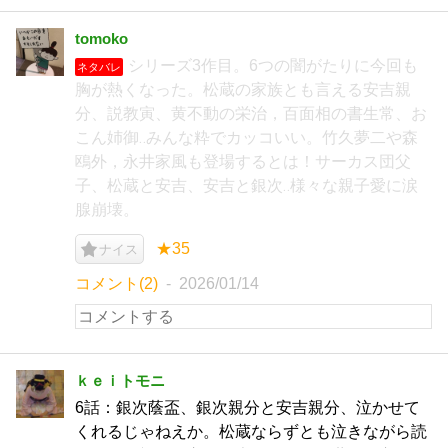
tomoko
シリーズ3作目。6つの闇がたりに今回も
ネタバレ
胸が熱くなった。松蔵の家族とも言える安吉親
分、説教寅、黄不動の栄治，百面相の書生常、お
こん姉御‥みんな粋でカッコいい。竹久夢二や森
鴎外，永井家風も登場するとは！サーカス団父
子、松蔵と安吉、安吉と銀次‥様々な親子愛に涙
腺崩壊。
★35
ナイス
コメント(2)
2026/01/14
ｋｅｉトモニ
6話：銀次蔭盃、銀次親分と安吉親分、泣かせて
くれるじゃねえか。松蔵ならずとも泣きながら読