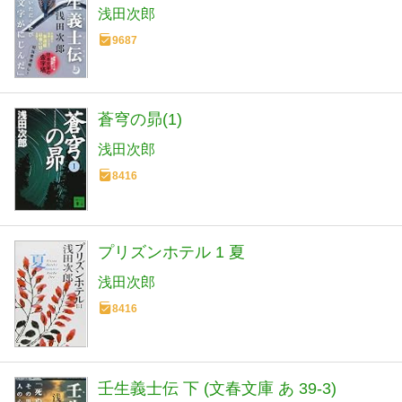
浅田次郎
9687
蒼穹の昴(1)
浅田次郎
8416
プリズンホテル 1 夏
浅田次郎
8416
壬生義士伝 下 (文春文庫 あ 39-3)