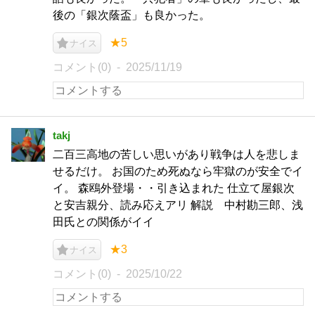
後の「銀次蔭盃」も良かった。
★5
ナイス
コメント(0)
2025/11/19
takj
二百三高地の苦しい思いがあり戦争は人を悲しま
せるだけ。 お国のため死ぬなら牢獄のが安全でイ
イ。 森鴎外登場・・引き込まれた 仕立て屋銀次
と安吉親分、読み応えアリ 解説 中村勘三郎、浅
田氏との関係がイイ
★3
ナイス
コメント(0)
2025/10/22