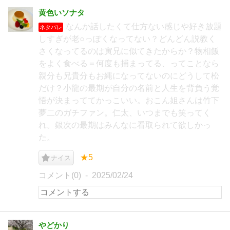
黄色いソナタ
なんか話したくて仕方ない感じや好き放題
ネタバレ
しすぎが老○っぽくなってない？どんどん説教く
さくなってるのは寅兄に似てきたからか？物相飯
をよく食べる＝何度も捕まってる、ってことなら
親分も兄貴分もお縄になってないのにどうして松
だけ？小龍の最期が自分の名前と人生を背負う覚
悟が決まっててかっこいい。おこん姐さんは竹下
夢二のガチファン。仁太、いつまでも笑ってく
れ。銀次の最期はみんなに看取られて欲しかっ
た。
★5
ナイス
コメント(0)
2025/02/24
やどかり