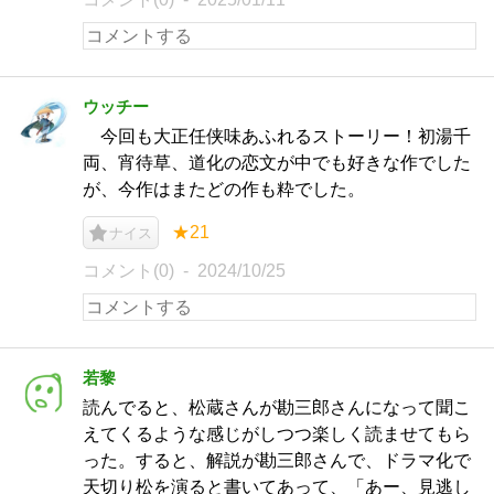
ウッチー
今回も大正任侠味あふれるストーリー！初湯千
両、宵待草、道化の恋文が中でも好きな作でした
が、今作はまたどの作も粋でした。
★21
ナイス
コメント(0)
2024/10/25
若黎
読んでると、松蔵さんが勘三郎さんになって聞こ
えてくるような感じがしつつ楽しく読ませてもら
った。すると、解説が勘三郎さんで、ドラマ化で
天切り松を演ると書いてあって、「あー、見逃し