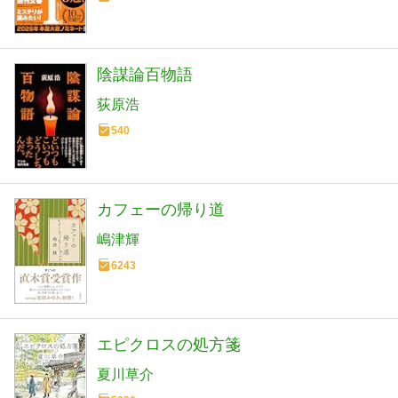
陰謀論百物語
荻原浩
540
カフェーの帰り道
嶋津輝
6243
エピクロスの処方箋
夏川草介