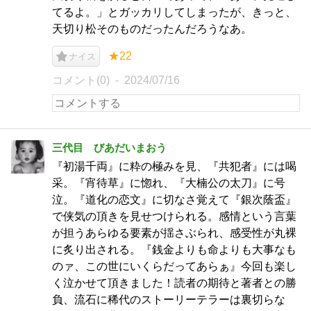
てるよ。」とガッカリしてしまったが、きっと、
天切り松そのものだったんだろうなあ。
★22
ナイス
コメント(0)
2024/07/16
三代目 びあだいまおう
『初湯千両』に粋の極みを見、『共犯者』には喝
采。『宵待草』に惚れ、『大楠公の太刀』に号
泣。『道化の恋文』に切なさ覚えて『銀次蔭盃』
で侠気の頂きを見せつけられる。感情という言葉
が担うあらゆる要素が揺さぶられ、感受性が丸裸
に炙り出される。『銭金よりも命よりも大事なも
のァ、この世にいくらだってあらぁ』今回も楽し
く泣かせて頂きました！読者の期待と著者との勝
負、流石に稀代のストーリーテラーは裏切らな