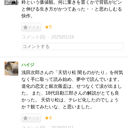
粋という価値観。何に重きを置くかで背筋がピン
と伸びる生き方がかつてあった・・と思わしむる
快作。
★5
ナイス
コメント(0)
2025/01/18
ハイジ
浅田次郎さんの「天切り松 闇ものがたり」を何気
なく手に取って読み始め、夢中で読んでいます。
道化の恋文と銀次蔭盃は、せつなくて涙が出まし
た。 また、18代目勘三郎さんの解説がとても良
かった。 天切り松は、テレビ化したのでしょう
か？観てみたいな、と思いました。
★4
ナイス
コメント(0)
2025/01/11