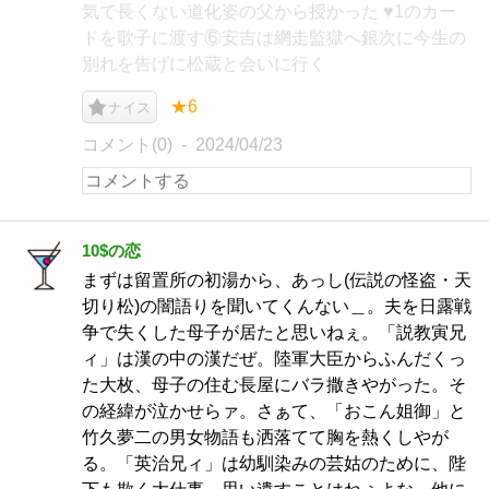
気で長くない道化姿の父から授かった ♥1のカー
ドを歌子に渡す⑥安吉は網走監獄へ銀次に今生の
別れを告げに松蔵と会いに行く
★6
ナイス
コメント(0)
2024/04/23
10$の恋
まずは留置所の初湯から、あっし(伝説の怪盗・天
切り松)の闇語りを聞いてくんない＿。夫を日露戦
争で失くした母子が居たと思いねぇ。「説教寅兄
ィ」は漢の中の漢だぜ。陸軍大臣からふんだくっ
た大枚、母子の住む長屋にバラ撒きやがった。そ
の経緯が泣かせらァ。さぁて、「おこん姐御」と
竹久夢二の男女物語も洒落てて胸を熱くしやが
る。「英治兄ィ」は幼馴染みの芸姑のために、陛