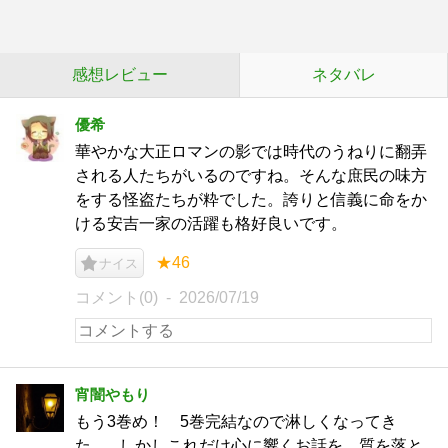
感想レビュー
ネタバレ
優希
華やかな大正ロマンの影では時代のうねりに翻弄
される人たちがいるのですね。そんな庶民の味方
をする怪盗たちが粋でした。誇りと信義に命をか
ける安吉一家の活躍も格好良いです。
★46
ナイス
コメント(0)
2026/07/19
宵闇やもり
もう3巻め！ 5巻完結なので淋しくなってき
た...。しかしこれだけ心に響くお話を、質を落と