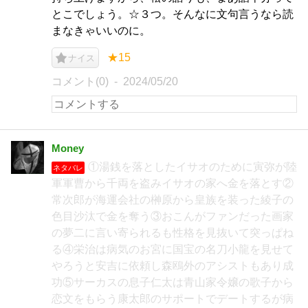
とこでしょう。☆３つ。そんなに文句言うなら読
まなきゃいいのに。
★15
ナイス
コメント(0)
2024/05/20
Money
①湯銭を落としたイサオのために寅弥が陸
ネタバレ
軍軍曹から千両を盗みイサオの家へ金を落とす②
常次郎が海運会社の榊原から皇族を装った綾子の
色目沙汰で金を奪う③おこんがファンだった画家
の夢二に言い寄られるも性格を見抜いて突っぱね
る④栄治は病気のお宮に国宝の名刀小龍を見せて
やろうと安吉に依頼し森鴎外のアシストもあり成
功⑤サーカスの息子仁太は青山家令嬢の歌子から
恋文をもらう康太郎のサポートでデートするが病