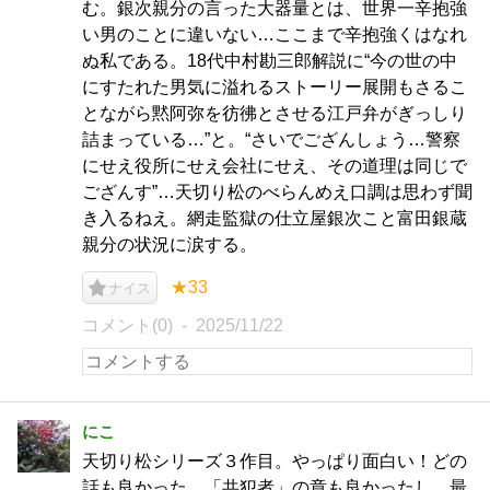
む。銀次親分の言った大器量とは、世界一辛抱強
い男のことに違いない…ここまで辛抱強くはなれ
ぬ私である。18代中村勘三郎解説に“今の世の中
にすたれた男気に溢れるストーリー展開もさるこ
とながら黙阿弥を彷彿とさせる江戸弁がぎっしり
詰まっている…”と。“さいでござんしょう…警察
にせえ役所にせえ会社にせえ、その道理は同じで
ござんす”…天切り松のべらんめえ口調は思わず聞
き入るねえ。網走監獄の仕立屋銀次こと富田銀蔵
親分の状況に涙する。
★33
ナイス
コメント(0)
2025/11/22
にこ
天切り松シリーズ３作目。やっぱり面白い！どの
話も良かった。「共犯者」の章も良かったし、最