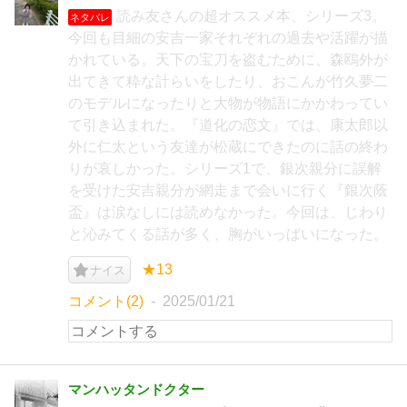
読み友さんの超オススメ本、シリーズ3。
ネタバレ
今回も目細の安吉一家それぞれの過去や活躍が描
かれている。天下の宝刀を盗むために、森鴎外が
出てきて粋な計らいをしたり、おこんが竹久夢二
のモデルになったりと大物が物語にかかわってい
て引き込まれた。『道化の恋文』では、康太郎以
外に仁太という友達が松蔵にできたのに話の終わ
りが哀しかった。シリーズ1で、銀次親分に誤解
を受けた安吉親分が網走まで会いに行く『銀次蔭
盃』は涙なしには読めなかった。今回は、じわり
と沁みてくる話が多く、胸がいっぱいになった。
★13
ナイス
コメント(2)
2025/01/21
マンハッタンドクター