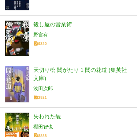
殺し屋の営業術
野宮有
9320
天切り松 闇がたり 1 闇の花道 (集英社
文庫)
浅田次郎
2921
失われた貌
櫻田智也
8888