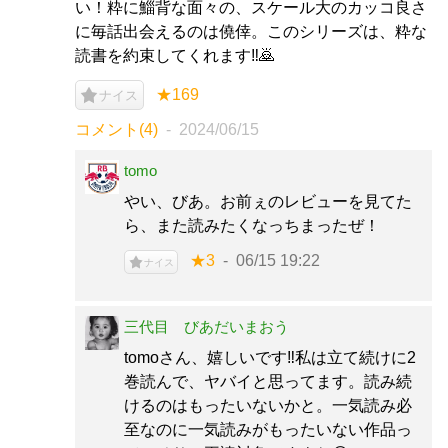
い！粋に鯔背な面々の、スケール大のカッコ良さ
に毎話出会えるのは僥倖。このシリーズは、粋な
読書を約束してくれます‼️🙇
★169
ナイス
コメント(4)
2024/06/15
tomo
やい、びあ。お前ぇのレビューを見てた
ら、また読みたくなっちまったぜ！
★3
06/15 19:22
ナイス
三代目 びあだいまおう
tomoさん、嬉しいです‼️私は立て続けに2
巻読んで、ヤバイと思ってます。読み続
けるのはもったいないかと。一気読み必
至なのに一気読みがもったいない作品っ