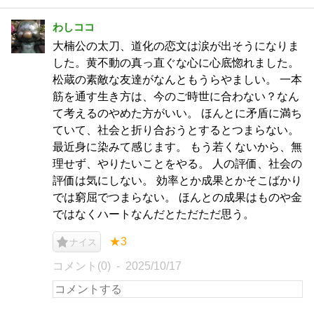
わしココ
大楠公の太刀、道化の恋文は涙が出そうになりま
した。黄不動の真っ直ぐな心に心底惚れました。
松蔵の素敵な友達がなんともうらやましい。 一本
筋を通す生き方は、今のご時世に合わない？なん
て考えるのやめた方がいい。 ほんとに矛盾に満ち
ていて、社会と折り合おうとするとつまらない。
最近身に染みて感じます。 もう若くないから、無
理せず、やりたいことをやる。 人の評価、社会の
評価は気にしない。 効率とか成果とかそこばかり
では窮屈でつまらない。 ほんとの成果はものや金
ではなくハートなんだとただただ思う。
★3
ナイス
コメント(0)
2025/10/17