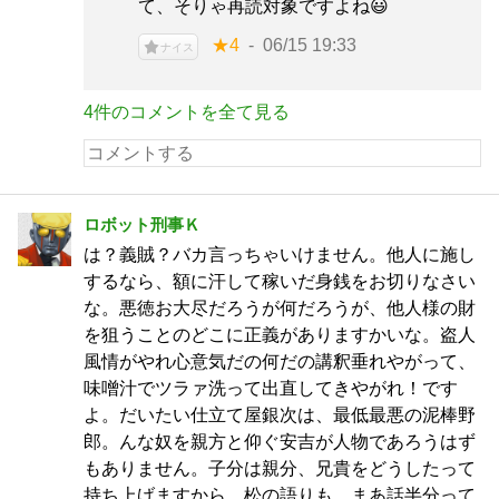
て、そりゃ再読対象ですよね😃
★4
06/15 19:33
ナイス
4件のコメントを全て見る
ロボット刑事Ｋ
は？義賊？バカ言っちゃいけません。他人に施し
するなら、額に汗して稼いだ身銭をお切りなさい
な。悪徳お大尽だろうが何だろうが、他人様の財
を狙うことのどこに正義がありますかいな。盗人
風情がやれ心意気だの何だの講釈垂れやがって、
味噌汁でツラァ洗って出直してきやがれ！です
よ。だいたい仕立て屋銀次は、最低最悪の泥棒野
郎。んな奴を親方と仰ぐ安吉が人物であろうはず
もありません。子分は親分、兄貴をどうしたって
持ち上げますから、松の語りも、まあ話半分って