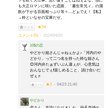
下も欺く大仕事。思い遺すことはねぇよな。他に
も大正ロマンに咲いた恋路、「書生常兄ィ」の溜
飲が下がる百面相っぷり等々…どぉでえ！【私】
→粋といなせの宝庫だゼ。
★34
ナイス
コメント(5)
2024/04/20
10$の恋
やどかり姐さんじゃねぇかよ♪「河内のや
どかり」って二つ名を持った粋な姐さん
😊河内弁たぁずいぶん違ぇが、心意気は
おんなじでぇ❗楽しめること、請け合いだ
ぜぇ♬
★3
04/23 21:40
ナイス
やどかり
恋さん、共読になりました。😃✌️ 気持ち