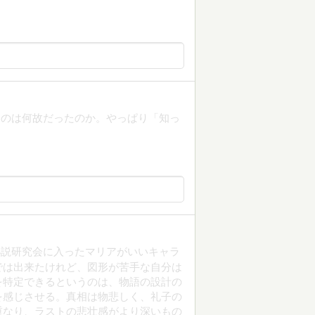
たのは何故だったのか。やっぱり「知っ
小説研究会に入ったマリアがいいキャラ
では出来たけれど、図形が苦手な自分は
を特定できるというのは、物語の設計の
を感じさせる。真相は物悲しく、礼子の
重なり、ラストの悲壮感がより深いもの