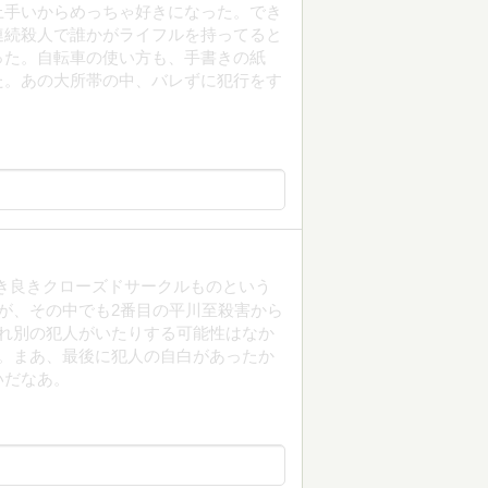
上手いからめっちゃ好きになった。でき
連続殺人で誰かがライフルを持ってると
った。自転車の使い方も、手書きの紙
た。あの大所帯の中、バレずに犯行をす
き良きクローズドサークルものという
が、その中でも2番目の平川至殺害から
れ別の犯人がいたりする可能性はなか
。まあ、最後に犯人の自白があったか
いだなあ。