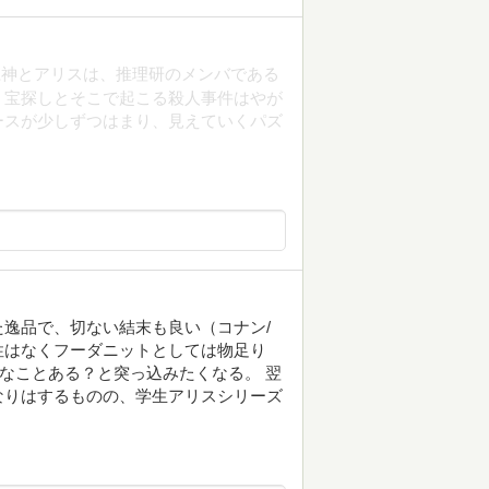
江神とアリスは、推理研のメンバである
。宝探しとそこで起こる殺人事件はやが
ースが少しずつはまり、見えていくパズ
逸品で、切ない結末も良い（コナン/
性はなくフーダニットとしては物足り
んなことある？と突っ込みたくなる。 翌
なりはするものの、学生アリスシリーズ