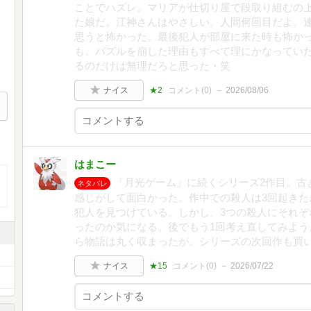
ことでハズレ。マリアが仕切り屋で段取り組むの
た娘だ。江神さんはやさしい。人間何回目だよ。
思うと怖かった。最後犯人が部屋に来た時も怖か
も、パズルを崩した理由もすべて理にかなってい
るのだけは無理だろと思った・笑
ナイス
★2
コメント(
0
)
2026/08/06
はまこー
「月光ゲーム」に続くシリーズ2作目。古
ネタバレ
感じがして面白かった。作中での殺人は3回起きた
犯人を見つけている。しかし、3つの殺人にそれぞ
ったのか気になる。後でもう1回考え直してみよう
ら物語は丸く収まったが。シリーズの次回作も買
ナイス
★15
コメント(
0
)
2026/07/22