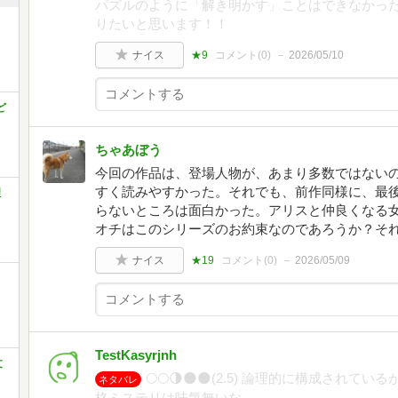
パズルのように「解き明かす」ことはできなかっ
りたいと思います！！
ナイス
★9
コメント(
0
)
2026/05/10
ど
ちゃあぼう
今回の作品は、登場人物が、あまり多数ではない
すく読みやすかった。それでも、前作同様に、最
理
らないところは面白かった。アリスと仲良くなる
オチはこのシリーズのお約束なのであろうか？そ
ナイス
★19
コメント(
0
)
2026/05/09
TestKasyrjnh
文
🌕️🌕️🌗🌑🌑(2.5) 論理的に構成さ
ネタバレ
格ミステリは味気無いな