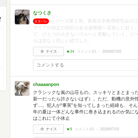
なつくさ
シリーズ第２弾。英都大学推理研究会の
ネタバレ
マリアの伯父の別荘がある嘉敷島へ宝探しに赴く
て、ひとつの大きなパズルへと変貌していく。ピ
ルは切なく悲しい絵でした。
ナイス
★34
コメント(
0
)
2026/07/20
chaaaanpon
クラシックな嵐の山荘もの。スッキリとまとまった
新一だったら許さないはず）。ただ、動機の意外
ず…。犯人が“事実”を知ってしまった経緯も、そ
年の夏は一体どんな事件に巻き込まれるのか気に
はこれにて小休止
ナイス
★9
コメント(
0
)
2026/07/15