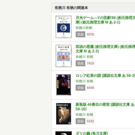
有栖川 有栖の関連本
月光ゲーム―Yの悲劇'88 (創元推理
庫) (創元推理文庫 M あ 2-1)
有栖川有栖
登録
9376
双頭の悪魔 (創元推理文庫) (創元推
文庫 M あ 2-3)
有栖川 有栖
登録
7418
ロシア紅茶の謎 (講談社文庫 あ 58-3
有栖川 有栖
登録
6439
新装版 46番目の密室 (講談社文庫 あ
58-16)
有栖川 有栖
登録
5332
ダリの繭 (角川文庫)