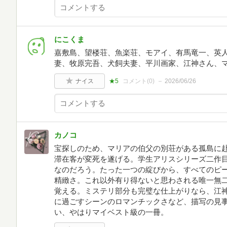
にこくま
嘉敷島、望楼荘、魚楽荘、モアイ、有馬竜一、英
妻、牧原完吾、犬飼夫妻、平川画家、江神さん、
ナイス
★5
コメント(
0
)
2026/06/26
カノコ
宝探しのため、マリアの伯父の別荘がある孤島に
滞在客が変死を遂げる。学生アリスシリーズ二作
なのだろう。たった一つの綻びから、すべてのピ
精緻さ。これ以外有り得ないと思わされる唯一無
覚える。ミステリ部分も完璧な仕上がりなら、江
に過ごすシーンのロマンチックさなど、描写の見
い、やはりマイベスト級の一冊。