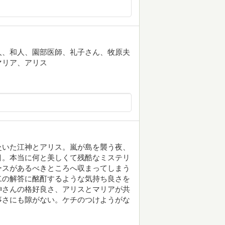
人、和人、園部医師、礼子さん、牧原夫
マリア、アリス
赴いた江神とアリス。嵐が島を襲う夜、
目。本当に何と美しくて残酷なミステリ
ースがあるべきところへ収まってしまう
二の解答に酩酊するような気持ち良さを
神さんの格好良さ、アリスとマリアが共
事さにも隙がない。ケチのつけようがな