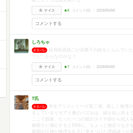
ナイス
★6
コメント(
0
)
2026/05/08
しろちゃ
結局牧原純二が須磨子の絵をにらんでい
ネタバレ
てた」からなのかな？
ナイス
★7
コメント(
0
)
2026/05/05
T氏
学生アリスシリーズ第二弾。新しく推理
ネタバレ
をしているりモアイ像のパズルは、線を結ぶ所ま
ここで脱落。たった一つの紙のタイヤ跡から犯人
緻密さに感心すると同時に、ちょっと物足りなさ
最期や江神が推理を礼子に突きつけた理由諸々が