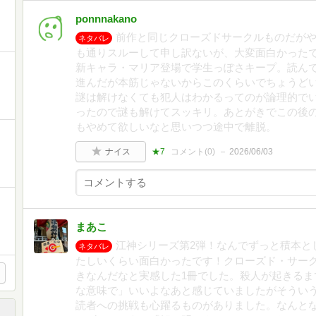
ponnnakano
前作と同じクローズドサークルものだが
ネタバレ
も通りスルーして申し訳ないが、大変面白かった
新キャラ・マリア登場で学生っぽさキープ。読ん
進んだが本筋じゃないからこのくらいでちょうど
謎は解けなくても犯人はわかるってのが論理的で
ったので謎も解けてスッキリ。あとがきでこの後
もやめて欲しいなと思いつつ途中で離脱。
ナイス
★7
コメント(
0
)
2026/06/03
まあこ
江神シリーズ第2弾！なんでずっと積本と
ネタバレ
たしいくらい面白かったです！クローズド・サー
きなんだなと実感した1冊でした。殺人が起きるま
な意味で」いいよなあと感じていましたがそうい
読者への挑戦も心躍るものがありました。なんと