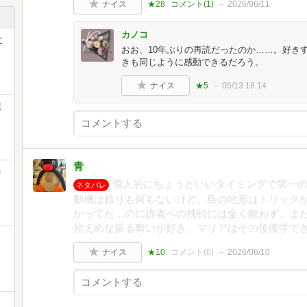
ナイス
★28
コメント(
1
)
2026/06/11
カノコ
文
おお、10年ぶりの再読だったのか……。好き
きも同じように感動できるだろう。
ナイス
★5
06/13 18:14
理
青
)
個人的にちょうどいいタイミングで第一
ネタバレ
動機は捻りも何もないけど、島の地形はトリック
かってた…のに読者への挑戦には全く敵わず。ま
控えめな振る舞いが好き。マリアはその後復学で
ナイス
★10
コメント(
0
)
2026/06/10