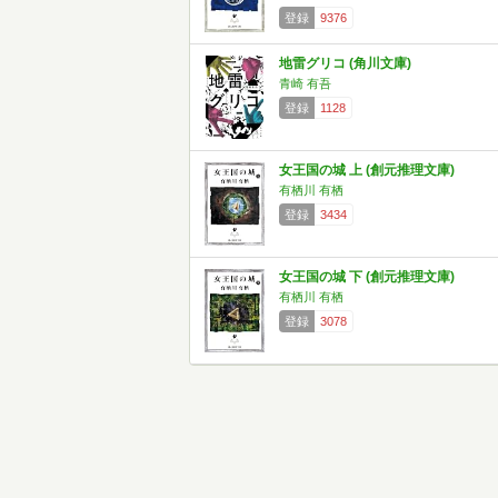
登録
9376
地雷グリコ (角川文庫)
青崎 有吾
登録
1128
女王国の城 上 (創元推理文庫)
有栖川 有栖
登録
3434
女王国の城 下 (創元推理文庫)
有栖川 有栖
登録
3078