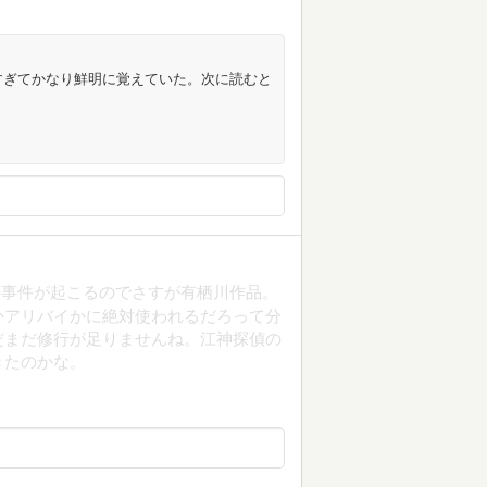
すぎてかなり鮮明に覚えていた。次に読むと
の事件が起こるのでさすが有栖川作品。
かアリバイかに絶対使われるだろって分
だまだ修行が足りませんね。江神探偵の
きたのかな。