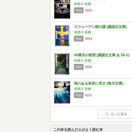
有栖川 有栖
登録
4942
スウェーデン館の謎 (講談社文庫)
有栖川 有栖
登録
4894
46番目の密室 (講談社文庫 あ 58-2)
有栖川 有栖
登録
4593
海のある奈良に死す (角川文庫)
有栖川 有栖
登録
4152
もっと見る
この本を読んだ人がよく読む本