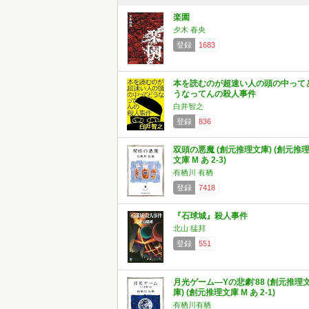
楽園
夕木 春央
登録
1683
本を読むのが超速い人の頭の中って
うなってんの殺人事件
白井智之
登録
836
双頭の悪魔 (創元推理文庫) (創元推
文庫 M あ 2-3)
有栖川 有栖
登録
7418
『石球城』殺人事件
北山 猛邦
登録
551
月光ゲーム―Yの悲劇'88 (創元推理
庫) (創元推理文庫 M あ 2-1)
有栖川有栖