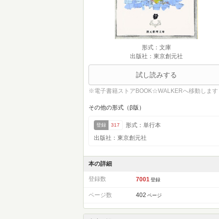
形式：文庫
出版社：東京創元社
試し読みする
※電子書籍ストアBOOK☆WALKERへ移動します
その他の形式（β版）
形式：単行本
登録
317
出版社：東京創元社
本の詳細
登録数
7001
登録
ページ数
402
ページ