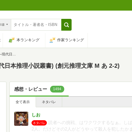
n和書
は
本ランキング
作家ランキング
庫 M あ 2-2)
本推理小説叢書) (創元推理文庫 M あ 2-2)
感想・レビュー
1494
全て表示
ネタバレ
しお
読者への挑戦、はワクワクするなぁ。し
ネタバレ
2人。だけどその2人がどうやって殺人を犯したか