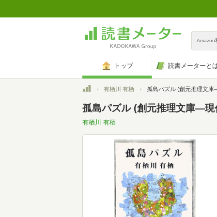
Amazo
トップ
読書メーターと
トップ
有栖川 有栖
孤島パズル (創元推理文庫―現代日本推理小説叢書) (創元推理文
孤島パズル (創元推理文庫―現代日
有栖川 有栖