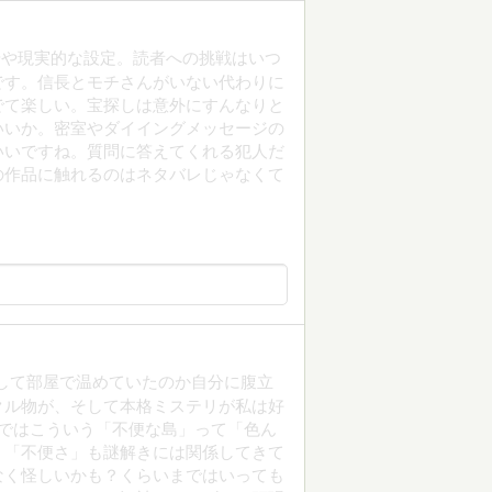
やや現実的な設定。読者への挑戦はいつ
です。信長とモチさんがいない代わりに
でて楽しい。宝探しは意外にすんなりと
いいか。密室やダイイングメッセージの
いいですね。質問に答えてくれる犯人だ
の作品に触れるのはネタバレじゃなくて
して部屋で温めていたのか自分に腹立
クル物が、そして本格ミステリが私は好
ではこういう「不便な島」って「色ん
う「不便さ」も謎解きには関係してきて
なく怪しいかも？くらいまではいっても