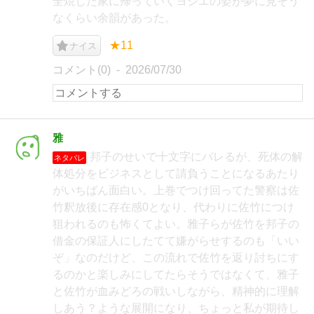
全焼した家に帰っていくヨシエの姿が夢に見そう
なくらい余韻があった。
★11
ナイス
コメント(0)
2026/07/30
雅
邦子のせいで十文字にバレるが、死体の解
ネタバレ
体処分をビジネスとして請負うことになるあたり
がいちばん面白い。上巻でつけ回ってた警察は佐
竹釈放後に存在感0となり、代わりに佐竹につけ
狙われるのも怖くてよい。雅子らが佐竹を邦子の
借金の保証人にしたてて嫌がらせするのも「いい
ぞ」なのだけど、この流れで佐竹を返り討ちにす
るのかと楽しみにしてたらそうではなくて、雅子
と佐竹が血みどろの戦いしながら、精神的に理解
しあう？ような展開になり、ちょっと私が期待し