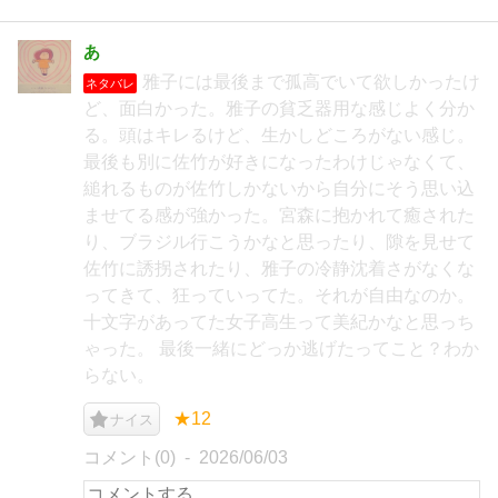
あ
雅子には最後まで孤高でいて欲しかったけ
ネタバレ
ど、面白かった。雅子の貧乏器用な感じよく分か
る。頭はキレるけど、生かしどころがない感じ。
最後も別に佐竹が好きになったわけじゃなくて、
縋れるものが佐竹しかないから自分にそう思い込
ませてる感が強かった。宮森に抱かれて癒された
り、ブラジル行こうかなと思ったり、隙を見せて
佐竹に誘拐されたり、雅子の冷静沈着さがなくな
ってきて、狂っていってた。それが自由なのか。
十文字があってた女子高生って美紀かなと思っち
ゃった。 最後一緒にどっか逃げたってこと？わか
らない。
★12
ナイス
コメント(0)
2026/06/03