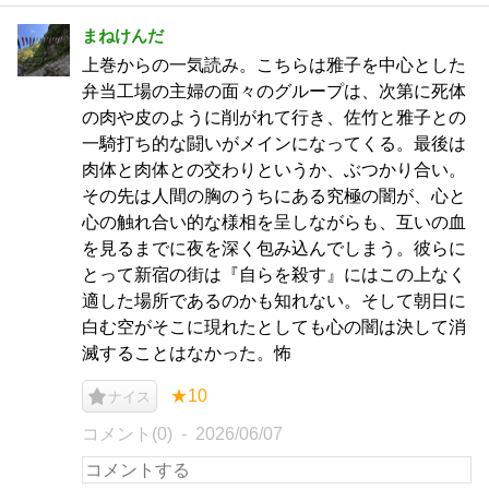
まねけんだ
上巻からの一気読み。こちらは雅子を中心とした
弁当工場の主婦の面々のグループは、次第に死体
の肉や皮のように削がれて行き、佐竹と雅子との
一騎打ち的な闘いがメインになってくる。最後は
肉体と肉体との交わりというか、ぶつかり合い。
その先は人間の胸のうちにある究極の闇が、心と
心の触れ合い的な様相を呈しながらも、互いの血
を見るまでに夜を深く包み込んでしまう。彼らに
とって新宿の街は『自らを殺す』にはこの上なく
適した場所であるのかも知れない。そして朝日に
白む空がそこに現れたとしても心の闇は決して消
滅することはなかった。怖
★10
ナイス
コメント(0)
2026/06/07