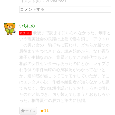
コメント(0)
2026/06/21
いちにの
最後まで読まずにいられなかった。刑事と
ネタバレ
いう現実社会の良識は上巻で姿を消し、アウトロ
ーの男と女の一騎打ちに変わり、どちらが勝つか
最後までもつれさせる。読み始めから、なぜ香取
雅子が主軸なのか、背景としてこの時代でもDV
相談の女性センターはあったのにとか、レイプさ
れる側の事件当時の心身状況がわかってないと
か、違和感が起こってモヤモヤしていたが、そこ
はエンタメ小説、作者や編集者が知らなかった訳
でもなく、女の無頼小説としておもしろさに徹し
たのだと気づき、切り替えてしまうとおもしろか
った。桐野夏生の胆力と筆力に脱帽。
★11
ナイス