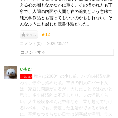
える心の闇もなかなかに重く、その描かれ方も丁
寧で、人間の内面や人間存在の追究という意味で
純文学作品とも言ってもいいのかもしれない。そ
んなふうにも感じた読書体験だった。
★12
ナイス
コメント(0)
2026/05/27
いもだ
舞台は2000年の少し前。バブル経済が終
ネタバレ
わり、停滞し始めた頃。主役の四人のパート女
は、家庭に問題があるが、大したことではないと
思う。多少経済的に不足したり、夫の浮気くら
い。人生経験を積んだ中年なら、乗り越えて行け
るレベル。でも、安定した生活ができるがゆえ
に、平坦なつまらない日常は閉塞感が満開。ラス