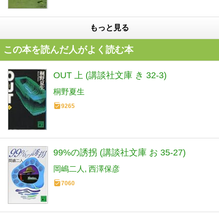
もっと見る
この本を読んだ人がよく読む本
OUT 上 (講談社文庫 き 32-3)
桐野夏生
9265
99%の誘拐 (講談社文庫 お 35-27)
岡嶋二人
西澤保彦
7060