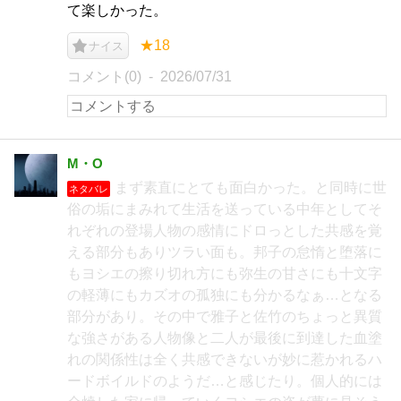
て楽しかった。
★18
ナイス
コメント(0)
2026/07/31
M・O
まず素直にとても面白かった。と同時に世
ネタバレ
俗の垢にまみれて生活を送っている中年としてそ
れぞれの登場人物の感情にドロっとした共感を覚
える部分もありツラい面も。邦子の怠惰と堕落に
もヨシエの擦り切れ方にも弥生の甘さにも十文字
の軽薄にもカズオの孤独にも分かるなぁ…となる
部分があり。その中で雅子と佐竹のちょっと異質
な強さがある人物像と二人が最後に到達した血塗
れの関係性は全く共感できないが妙に惹かれるハ
ードボイルドのようだ…と感じたり。個人的には