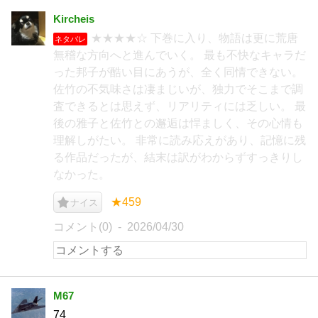
Kircheis
★★★★☆ 下巻に入り、物語は更に荒唐
ネタバレ
無稽な方向へと進んでいく。 最も不快なキャラだ
った邦子が酷い目にあうが、全く同情できない。
佐竹の不気味さは凄まじいが、独力でそこまで調
査できるとは思えず、リアリティには乏しい。 最
後の雅子と佐竹との邂逅は悍ましく、その心情も
理解しがたい。 非常に読み応えがあり、記憶に残
る作品だったが、結末は訳がわからずすっきりし
なかった。
★459
ナイス
コメント(0)
2026/04/30
M67
74