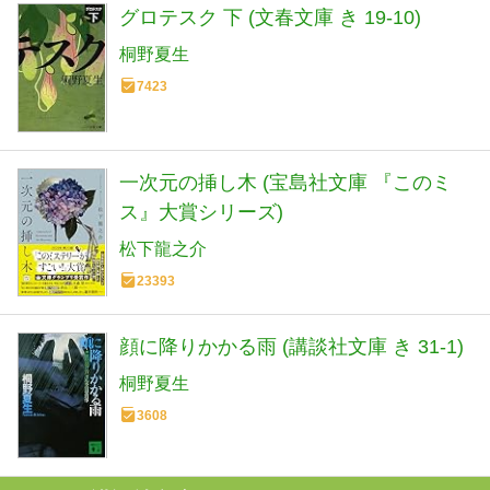
グロテスク 下 (文春文庫 き 19-10)
桐野夏生
7423
一次元の挿し木 (宝島社文庫 『このミ
ス』大賞シリーズ)
松下龍之介
23393
顔に降りかかる雨 (講談社文庫 き 31-1)
桐野夏生
3608