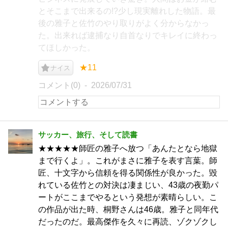
とそこまで出来るの!?少し現実離れした物語。最
後の雅子と佐竹のやり取りがよく分からなかっ
た。出来れば逮捕なり自首なりでキレイに終わっ
てほしかった。
★11
ナイス
コメント(0)
2026/07/31
サッカー、旅行、そして読書
★★★★★師匠の雅子へ放つ「あんたとなら地獄
まで行くよ」。これがまさに雅子を表す言葉。師
匠、十文字から信頼を得る関係性が良かった。毀
れている佐竹との対決は凄まじい、43歳の夜勤パ
ートがここまでやるという発想が素晴らしい。こ
の作品が出た時、桐野さんは46歳。雅子と同年代
だったのだ。最高傑作を久々に再読、ゾクゾクし