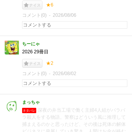
★6
ナイス
コメント(0)
2026/08/06
ちーにゃ
2026 29冊目
★2
ナイス
コメント(0)
2026/08/02
まっちゃ
深夜の弁当工場で働く主婦4人組がバラバ
ネタバレ
ラ殺人をする物語。警察はどういう風に推理して
捕まえるのかと思ったけど、その後は死体の解体
ビジネスに発展していき驚き。人間はお金が絡む