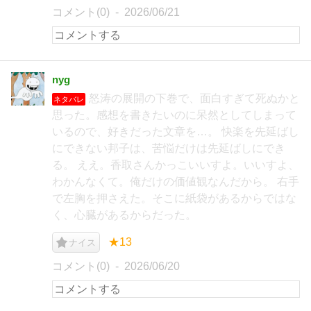
コメント(0)
2026/06/21
nyg
怒涛の展開の下巻で、面白すぎて死ぬかと
ネタバレ
思った。感想を書きたいのに呆然としてしまって
いるので、好きだった文章を…。 快楽を先延ばし
にできない邦子は、苦悩だけは先延ばしにでき
る。 ええ。香取さんかっこいいすよ。いいすよ、
わかんなくて。俺だけの価値観なんだから。 右手
で左胸を押さえた。そこに紙袋があるからではな
く、心臓があるからだった。
★13
ナイス
コメント(0)
2026/06/20