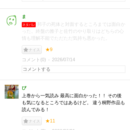
ま
邦子の死体と対面するところまでは面白か
ネタバレ
った。終盤の雅子と佐竹のやり取りはどちらの心
情も理解不能でただただ気持ち悪かった。
★9
ナイス
コメント(0)
2026/07/14
ぴ
上巻から一気読み 最高に面白かった！！ その後
も気になるところではあるけど。 違う桐野作品も
読んでみる！
★11
ナイス