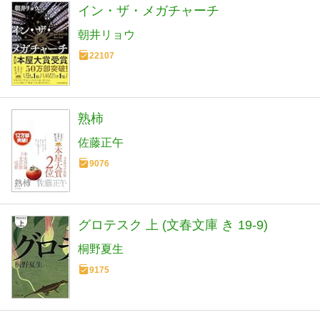
イン・ザ・メガチャーチ
朝井リョウ
22107
熟柿
佐藤正午
9076
グロテスク 上 (文春文庫 き 19-9)
桐野夏生
9175