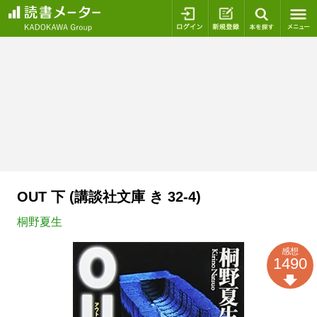
ログイン
新規登録
本を探
OUT 下 (講談社文庫 き 32-4)
桐野夏生
感想
1490