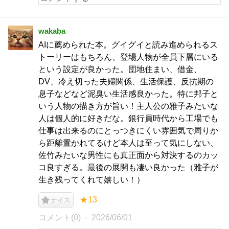
wakaba
AIに薦められた本。グイグイと読み進められるス
トーリーはもちろん、登場人物が全員下層にいる
という設定が良かった。団地住まい、借金、
DV、冷え切った夫婦関係、生活保護、反抗期の
息子などなど泥臭い生活感良かった。特に邦子と
いう人物の描き方が旨い！主人公の雅子みたいな
人は個人的に好きだな。銀行員時代から工場でも
仕事は出来るのにとっつきにくい雰囲気で周りか
ら距離置かれてるけど本人は至って気にしない、
佐竹みたいな男性にも真正面から対決するのカッ
コ良すぎる。最後の展開も凄い良かった（雅子が
生き残ってくれて嬉しい！）
★13
ナイス
コメント(0)
2026/06/01