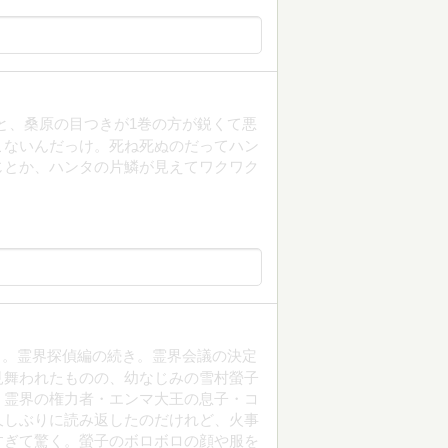
と、桑原の目つきが1巻の方が鋭くて悪
こないんだっけ。死ね死ぬのだってハン
じとか、ハンタの片鱗が見えてワクワク
巻』。霊界探偵編の続き。霊界会議の決定
見舞われたものの、幼なじみの雪村螢子
、霊界の権力者・エンマ大王の息子・コ
久しぶりに読み返したのだけれど、火事
すぎて驚く。螢子のボロボロの顔や服を