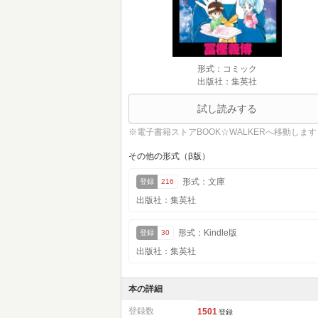
形式：コミック
出版社：集英社
試し読みする
※電子書籍ストアBOOK☆WALKERへ移動します
その他の形式（β版）
形式：文庫
登録
216
出版社：集英社
形式：Kindle版
登録
30
出版社：集英社
本の詳細
登録数
1501
登録