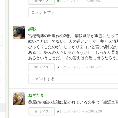
ナイス
★2
コメント(
0
)
2026/05/01
黒砂
冨樫義博の出世作の2巻。 浦飯幽助が幽霊になっ
酷いことはしてない。 人の道というか、割と人情
びっくりしたのが、しっかり面白いと言い切れない
あるし、好みの人もいるだろうけど、しっかり背
あるということだ。 その答えは次巻に出るだろう
ナイス
★5
コメント(
0
)
2026/02/27
ねぎたま
桑原姉の服の左袖に描かれている文字は「生涯鬼
ナイス
★1
コメント(
0
)
2026/02/20