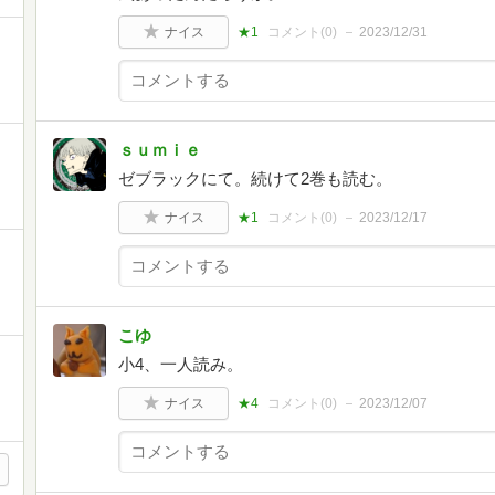
ナイス
★1
コメント(
0
)
2023/12/31
ｓｕｍｉｅ
ゼブラックにて。続けて2巻も読む。
ナイス
★1
コメント(
0
)
2023/12/17
こゆ
小4、一人読み。
ナイス
★4
コメント(
0
)
2023/12/07