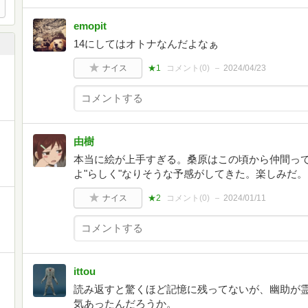
emopit
14にしてはオトナなんだよなぁ
ナイス
★1
コメント(
0
)
2024/04/23
由樹
本当に絵が上手すぎる。桑原はこの頃から仲間っ
よ"らしく"なりそうな予感がしてきた。楽しみだ。
ナイス
★2
コメント(
0
)
2024/01/11
ittou
読み返すと驚くほど記憶に残ってないが、幽助が
気あったんだろうか。