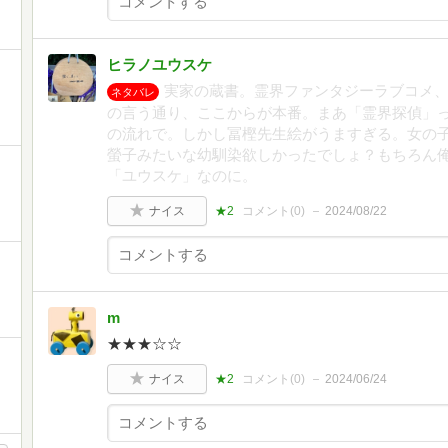
ヒラノユウスケ
実家の蔵書。霊界ファンタジーラブコメ
ネタバレ
の言う通り、ここからが本番。まあ「霊界探偵」
の流れで。しかし冨樫先生絵がうますぎる。女の
螢子みたいな幼馴染欲しかったでしょ？もちろん
「ユウスケ」なのに。
ナイス
★2
コメント(
0
)
2024/08/22
m
★★★☆☆
ナイス
★2
コメント(
0
)
2024/06/24