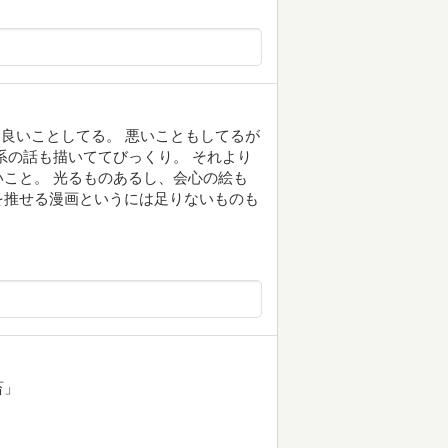
て良いことしてる。 悪いこともしてるが
系の話も描いててびっくり。 それより
こと。 光るものあるし、会心の絵も
を推せる漫画というには足りないものも
。
畜」