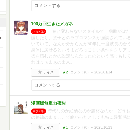
100万回生きたメガネ
一巻と変わらないスタイルで、幽助がぼ
ネタバレ
護したり、蛍子とのラブロマンスが強調されてい
いていて、なんか分からんが50年に一度波長の合
身体に戻せるというまどろっこしい条件をクリア
徳を積むとかの設定なんだったのという感じもし
れはまぁまぁの出来。
ナイス
★2
コメント(
0
)
2026/01/14
漫画版無重力蜜柑
時代なのか絵柄なのか題材なのか、どう
ネタバレ
の路線のままここで終わったとしても特に違和感
ナイス
★1
コメント(
0
)
2025/10/23