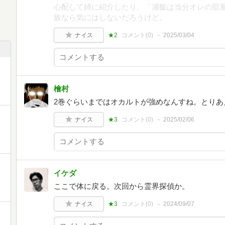
心配して姉に紹介したり、「浦飯は当分オレの部
族なら気にはしないだろうけど。
ナイス
★2
コメント(
0
)
2025/03/04
檜村
2巻ぐらいまではオカルトが強めなんすね。とりあ
ナイス
★3
コメント(
0
)
2025/02/06
イケダ
ここで体に戻る。次回から霊界探偵か。
ナイス
★3
コメント(
0
)
2024/09/07