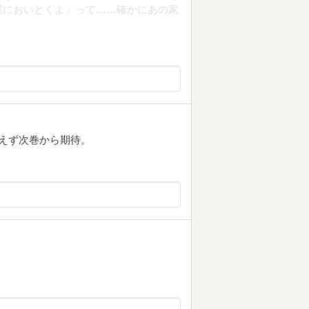
屋においとくよ」って……確かにあの家
えず次巻から期待。