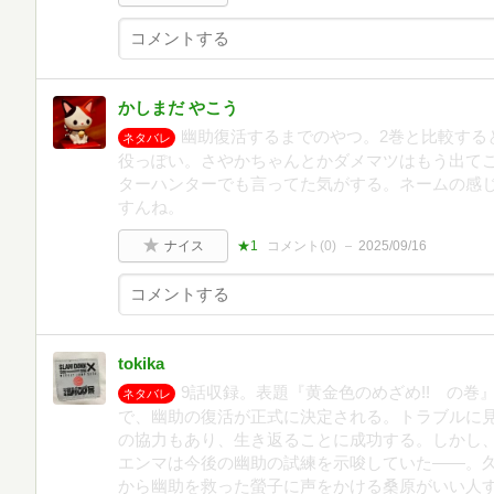
かしまだ やこう
幽助復活するまでのやつ。2巻と比較する
ネタバレ
役っぽい。さやかちゃんとかダメマツはもう出て
ターハンターでも言ってた気がする。ネームの感
すんね。
ナイス
★1
コメント(
0
)
2025/09/16
tokika
9話収録。表題『黄金色のめざめ!! の
ネタバレ
で、幽助の復活が正式に決定される。トラブルに
の協力もあり、生き返ることに成功する。しかし
エンマは今後の幽助の試練を示唆していた――。
から幽助を救った螢子に声をかける桑原がいい人