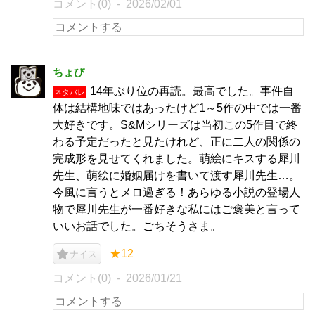
コメント(0)
2026/02/01
ちょび
14年ぶり位の再読。最高でした。事件自
ネタバレ
体は結構地味ではあったけど1～5作の中では一番
大好きです。S&Mシリーズは当初この5作目で終
わる予定だったと見たけれど、正に二人の関係の
完成形を見せてくれました。萌絵にキスする犀川
先生、萌絵に婚姻届けを書いて渡す犀川先生…。
今風に言うとメロ過ぎる！あらゆる小説の登場人
物で犀川先生が一番好きな私にはご褒美と言って
いいお話でした。ごちそうさま。
★12
ナイス
コメント(0)
2026/01/21