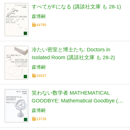
すべてがFになる (講談社文庫 も 28-1)
森博嗣
44795
冷たい密室と博士たち: Doctors in
Isolated Room (講談社文庫 も 28-2)
森博嗣
16027
笑わない数学者 MATHEMATICAL
GOODBYE: Mathematical Goodbye (講
談社文庫 も 28-3)
森博嗣
13730