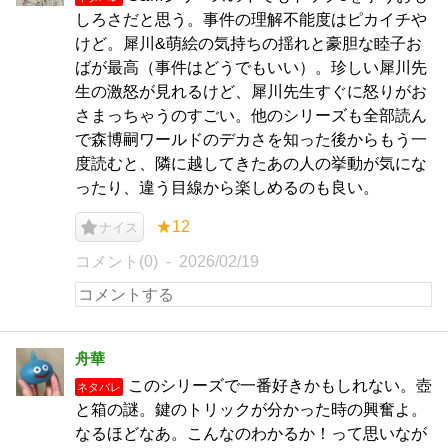
しろさだと思う。事件の理解不能度はピカイチや
けど。犀川&萌絵の気持ちの揺れと豪胆な睦子お
ばが最高（事件はどうでもいい）。珍しい犀川先
生の激怒が見れるけど、犀川先生すぐに怒りがお
さまっちゃうのすごい。他のシリーズも全部読ん
で森博嗣ワールドのデカさを知った後からもう一
度読むと、隣に越してきたあの人の挙動が気にな
ったり、違う目線から楽しめるのも良い。
★12
ナイス
コメント(0)
2026/02/19
舟華
このシリーズで一番好きかもしれない。壺
ネタバレ
と箱の謎。鍵のトリックが分かった時の興奮よ。
なるほどなあ。こんなのわかるか！って思いなが