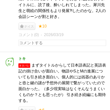
イトルに、読了後、酔いしれてしまった。犀川先
生と萌絵の関係性もより発展⁈したのかな。2人の
会話シーンが割と好き。
★10
ナイス
コメント(0)
2026/03/19
トキ
まずタイトルからして日本語表記と英語表
ネタバレ
記の掛け合いが面白い。物語やSとMの進展につ
いても引き続き面白い。個人的には凶器のありか
と壺と鍵の謎が予想外の展開で繋がっていたので
面白かった。（多少現実味はなくそんなうまくい
くものか？とも思ったが） 引き続き続編にも期待
する。