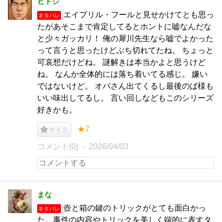
ヒトシ
エイプリル・フールと見せかけてとも思っ
ネタバレ
たがあそこまで肯定してるとホントに嘘なんだな
と少々ガッカリ！ 俺の犀川先生なら嘘でよかった
って言うと思ったけどぶち切れてたね。 ちょっと
可哀想だけどね。 謎解きは本当かよと思うけど
ね。 なんか全体的には落ち着いてる感じ。 嫌い
ではないけど。 オバさん出てくるし最後のば様も
いい味出してるし。 言い回しなどもこのシリーズ
好きかも。
★7
ナイス
コメント(0)
2026/04/03
まな
壺と箱の鍵のトリックがとても面白かっ
ネタバレ
た。事件の内容やトリックを美しく端的に表すタ