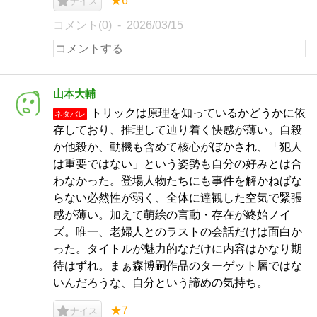
★6
ナイス
コメント(0)
2026/03/15
山本大輔
トリックは原理を知っているかどうかに依
ネタバレ
存しており、推理して辿り着く快感が薄い。自殺
か他殺か、動機も含めて核心がぼかされ、「犯人
は重要ではない」という姿勢も自分の好みとは合
わなかった。登場人物たちにも事件を解かねばな
らない必然性が弱く、全体に達観した空気で緊張
感が薄い。加えて萌絵の言動・存在が終始ノイ
ズ。唯一、老婦人とのラストの会話だけは面白か
った。タイトルが魅力的なだけに内容はかなり期
待はずれ。まぁ森博嗣作品のターゲット層ではな
いんだろうな、自分という諦めの気持ち。
★7
ナイス