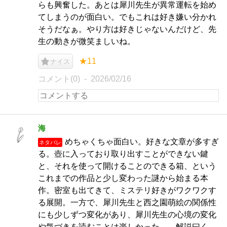
らも興奮した。あとは犀川先生が異常運転を始め
てしまうのが面白い。でもこれは好き嫌い分かれ
そうだなぁ。やり方は好きじゃないんだけど、先
生の動きが微笑ましいね。
★11
ナイス
コメント(0)
2026/02/16
海
めちゃくちゃ面白い。好きな文章が多すぎ
ネタバレ
る。壺に入っており取り出すことができない鍵
と、それを使って開けることのできる箱、という
これまでの作品と少し変わった謎から始まる本
作。密室も出てきて、ミステリ好きがワクワクす
る展開。一方で、犀川先生と西之園萌絵の関係性
にも少しずつ変化があり、犀川先生の心境の変化
や気づきを読むことは楽しかった…。解説曰く、