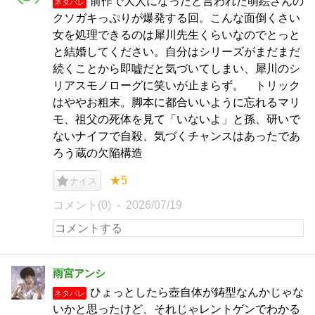
前作で大人になったと言われた萌絵さんの
ネタバレ
クソガキっぷりが爆発する回。こんな面倒くさい
女を処理できるのは犀川先生くらいなのでとっと
と結婚してください。自分はシリーズがまだまだ
続くことから即嘘だと気づいてしまい、犀川のシ
リアスモノローグに笑いが止まらず。 トリック
はややお粗末。脚本に都合いいように忘れるマリ
モ、祖父の死体を見て「いないよ」と孫、研いで
ないナイフで自殺、気づくチャンスはあったであ
ろう蔵の欠陥構造
★5
ナイス
コメント(0)
2026/07/19
雨宮アンシ
ひょっとしたら壺自体が鋳型なんかじゃな
ネタバレ
いかと思ったけど、それじゃレントゲンでわかる