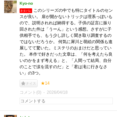
Kyo-no
このシリーズの中でも特にタイトルのセン
ネタバレ
スが良い。 扉が開かないトリックは理系っぽいも
ので、説明されれば納得する。子供の証言に振り
回された件は「うーん」という感想。さすがに子
供相手でも、もう少し詳しく聞き取り調査するの
ではないだろうか。 何気に犀川と萌絵の関係も進
展してて驚いた。ミステリのおまけだと思ってい
た。 本作で好きだった文章は、「何を考えたら良
いのかをまず考える」と、「人間って結局、自分
のことで涙を流すのだ」と「君は滝に行きなさ
い」の3つ。
★14
ナイス
コメント(0)
2026/04/18