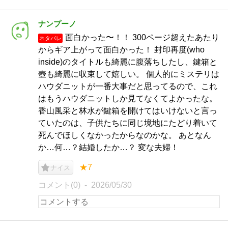
ナンプーノ
面白かった〜！！ 300ページ超えたあたり
ネタバレ
からギア上がって面白かった！ 封印再度(who
inside)のタイトルも綺麗に腹落ちしたし、鍵箱と
壺も綺麗に収束して嬉しい。 個人的にミステリは
ハウダニットが一番大事だと思ってるので、これ
はもうハウダニットしか見てなくてよかったな。
香山風采と林水が鍵箱を開けてはいけないと言っ
ていたのは、子供たちに同じ境地にたどり着いて
死んでほしくなかったからなのかな。 あとなん
か…何…？結婚したか…？ 変な夫婦！
★7
ナイス
コメント(0)
2026/05/30