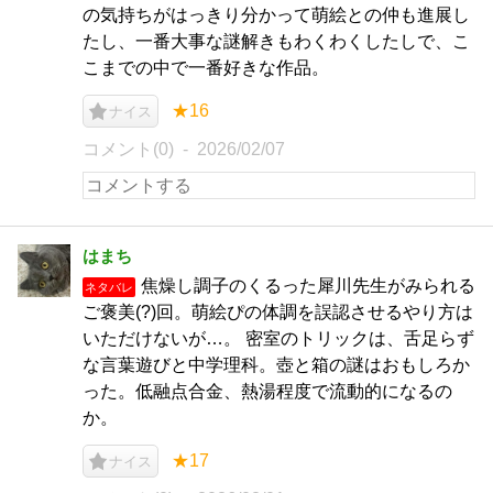
の気持ちがはっきり分かって萌絵との仲も進展し
たし、一番大事な謎解きもわくわくしたしで、こ
こまでの中で一番好きな作品。
★16
ナイス
コメント(0)
2026/02/07
はまち
焦燥し調子のくるった犀川先生がみられる
ネタバレ
ご褒美(?)回。萌絵ぴの体調を誤認させるやり方は
いただけないが…。 密室のトリックは、舌足らず
な言葉遊びと中学理科。壺と箱の謎はおもしろか
った。低融点合金、熱湯程度で流動的になるの
か。
★17
ナイス