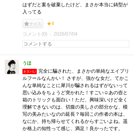
はずだと案を破棄したけど、まさか本当に鋳型が
入ってる
★4
ナイス
コメント(0)
2026/07/04
うほ
完全に騙された、まさかの単純なエイプリ
ネタバレ
ルフールなんかい！ さすが、強かな女だ。てかこ
んな単純なことに犀川が騙されるはずがないって
思い込みをちょうど突かれた！すごい☺️あの壺と
箱のトリックも面白い！ただ、興味深いけど全く
理解できないのは、切腹の美しさの部分かな、模
写の美みたいなのの延長？毎回この作者の本は、
なにか、持ち帰らせてくれるからすごいよね。遥
か格上の知性って感じ、満足！良かったです。