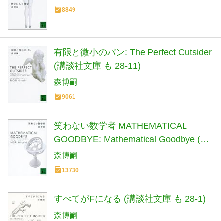
8849
有限と微小のパン: The Perfect Outsider
(講談社文庫 も 28-11)
森博嗣
9061
笑わない数学者 MATHEMATICAL
GOODBYE: Mathematical Goodbye (講
談社文庫 も 28-3)
森博嗣
13730
すべてがFになる (講談社文庫 も 28-1)
森博嗣