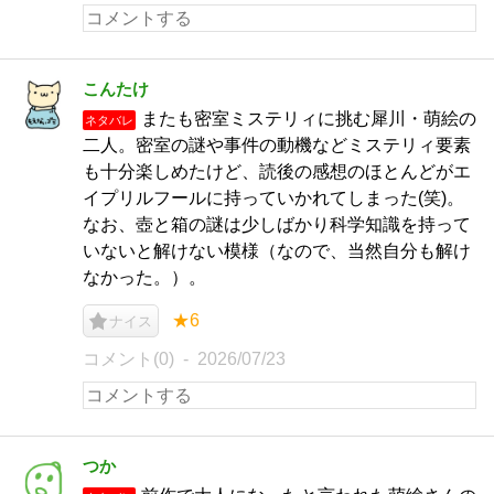
こんたけ
またも密室ミステリィに挑む犀川・萌絵の
ネタバレ
二人。密室の謎や事件の動機などミステリィ要素
も十分楽しめたけど、読後の感想のほとんどがエ
イプリルフールに持っていかれてしまった(笑)。
なお、壺と箱の謎は少しばかり科学知識を持って
いないと解けない模様（なので、当然自分も解け
なかった。）。
★6
ナイス
コメント(0)
2026/07/23
つか