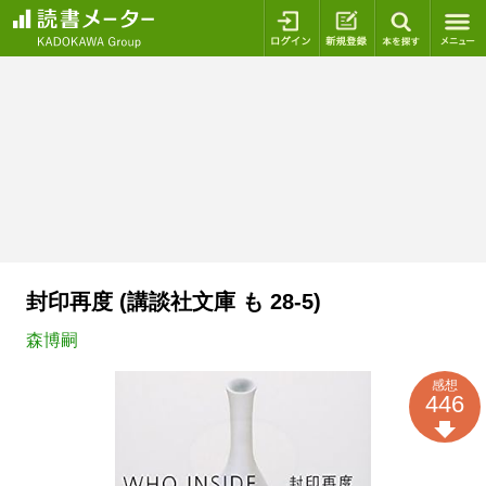
ログイン
新規登録
本を探
封印再度 (講談社文庫 も 28-5)
森博嗣
感想
446