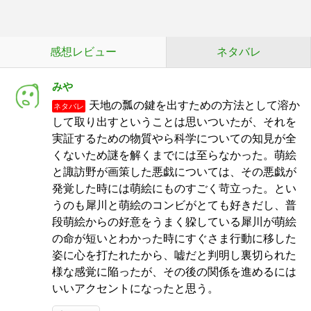
感想レビュー
ネタバレ
みや
天地の瓢の鍵を出すための方法として溶か
ネタバレ
して取り出すということは思いついたが、それを
実証するための物質やら科学についての知見が全
くないため謎を解くまでには至らなかった。萌絵
と諏訪野が画策した悪戯については、その悪戯が
発覚した時には萌絵にものすごく苛立った。とい
うのも犀川と萌絵のコンビがとても好きだし、普
段萌絵からの好意をうまく躱している犀川が萌絵
の命が短いとわかった時にすぐさま行動に移した
姿に心を打たれたから、嘘だと判明し裏切られた
様な感覚に陥ったが、その後の関係を進めるには
いいアクセントになったと思う。