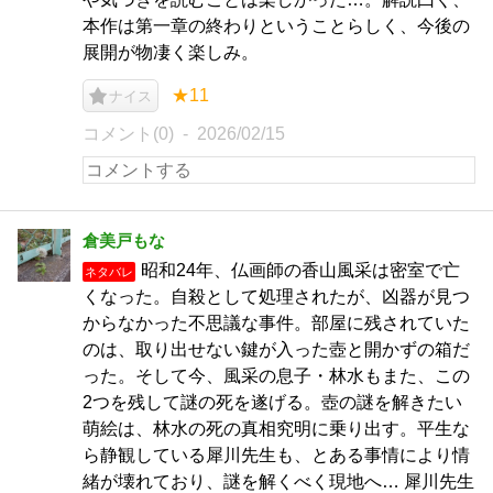
本作は第一章の終わりということらしく、今後の
展開が物凄く楽しみ。
★11
ナイス
コメント(0)
2026/02/15
倉美戸もな
昭和24年、仏画師の香山風采は密室で亡
ネタバレ
くなった。自殺として処理されたが、凶器が見つ
からなかった不思議な事件。部屋に残されていた
のは、取り出せない鍵が入った壺と開かずの箱だ
った。そして今、風采の息子・林水もまた、この
2つを残して謎の死を遂げる。壺の謎を解きたい
萌絵は、林水の死の真相究明に乗り出す。平生な
ら静観している犀川先生も、とある事情により情
緒が壊れており、謎を解くべく現地へ… 犀川先生