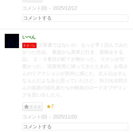
コメント(0)
2025/12/12
いぺん
児童書ではないが、もっと早く読んでみた
ネタバレ
かった作品。 裏庭から異界に行き、冒険をする
話。 ２・３番目の町？が怖かった。 テナシが可
愛かった。 現実世界に帰ってきたときの、お母さ
んのリアクションが意外に感じた。主人公はそん
なもんだよなあと思っていたけど。 恒川光太郎さ
んの箱庭の巡礼者たちや映画のロードオブザリン
グを思い出したり。
★7
ナイス
コメント(0)
2025/11/20