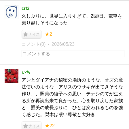
crf2
久しぶりに、世界に入りすぎて、2回/日、電車を
乗り越しそうになった
★2
ナイス
コメント(0)
2026/05/23
いち
アンとダイアナの秘密の場所のような、オズの魔
法使いのような アリスのウサギが出てきそうな
作り、、照美の綾子への思い テナシのてが生え
る所が再読出来て良かった。心を取り戻した家族
と 照美の成長ぶりに ひとは変われるものを強
く感じた。梨木は凄い尊敬と大好き
★22
ナイス