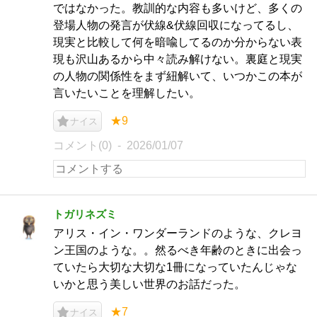
ではなかった。教訓的な内容も多いけど、多くの
登場人物の発言が伏線&伏線回収になってるし、
現実と比較して何を暗喩してるのか分からない表
現も沢山あるから中々読み解けない。裏庭と現実
の人物の関係性をまず紐解いて、いつかこの本が
言いたいことを理解したい。
★9
ナイス
コメント(0)
2026/01/07
トガリネズミ
アリス・イン・ワンダーランドのような、クレヨ
ン王国のような。。然るべき年齢のときに出会っ
ていたら大切な大切な1冊になっていたんじゃな
いかと思う美しい世界のお話だった。
★7
ナイス