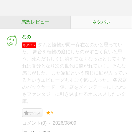
感想レビュー
ネタバレ
なの
タムと怪物が同一存在なのかと思ってい
ネタバレ
た。 舞台を植物の庭にしたのがすごく良いと思
う。死んだもしくは消えてなくなったとしてもそ
れは養分となり次の世代に継がれていく。そんな
感じがした。 また家庭という感じに庭が入ってい
るというエピローグもすごく気に入った。 各家庭
のバックヤード、傷、庭をメインテーマにしつつ
もファンタジーに引き込まれるオススメしたい文
庫。
★5
ナイス
コメント(0)
2026/08/09