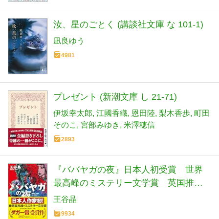
汝、星のごとく (講談社文庫 な 101-1)
凪良ゆう
4981
プレゼント (新潮文庫 し 21-71)
伊坂幸太郎
江國香織
恩田陸
梨木香歩
町田
そのこ
宮部みゆき
米澤穂信
2893
『ババヤガの夜』日本人初受賞 世界
最高峰のミステリー文学賞 英国推理
作家協会賞(ダガー賞） (河出文庫 お 46-
王谷晶
1)
9934