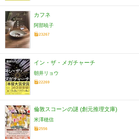
カフネ
阿部暁子
23267
イン・ザ・メガチャーチ
朝井リョウ
22269
倫敦スコーンの謎 (創元推理文庫)
米澤穂信
2556