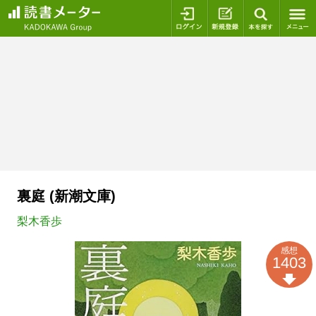
ログイン
新規登録
本を探
裏庭 (新潮文庫)
梨木香歩
感想
1403