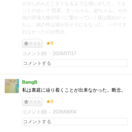
が少しめんどくさくなるような感じがした。フォ
ントのせい？ 照美、さっちゃん、妙ちゃん、その
他の登場人物が徐々に繋がっていく様は面白かっ
たし、純の件は涙が出そうにもなった。 ハマりき
れなかったのが残念。
★9
ナイス
コメント(0)
2026/07/17
BamgB
私は裏庭に辿り着くことが出来なかった。断念。
★8
ナイス
コメント(0)
2026/06/04