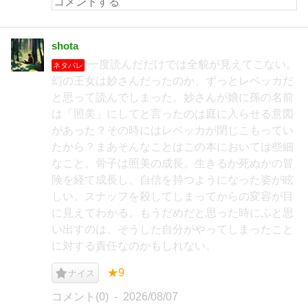
shota
一度読んだだけでは全貌が見えてこない。
ネタバレ
幻の王女は妙さんだったのか、ずっとレベッカだ
と思って読んでしまった。妙さんが娘に孫の名前
は「照美」にしてと言ったのは庭に入らせる意図
があった？その時にはレベッカが閉じこもってい
たから？まあそんなことはこの本においては些細
なこと。骨子は照美の成長。生きるか死ぬかの冒
険を経て成長し、自信を持つようになった姿が眩
しい。スナッフを殺してしまってからの変容が目
に見えてわかる。もうだめだと思った時にふと思
い出すのは、そうした自分がやってしまったこと
に対する責任なのかもしれない。
★9
ナイス
コメント(0)
2026/08/07