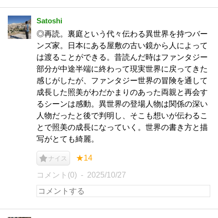
Satoshi
◎再読。裏庭という代々伝わる異世界を持つバー
ンズ家。日本にある屋敷の古い鏡から人によって
は渡ることができる。昔読んだ時はファンタジー
部分が中途半端に終わって現実世界に戻ってきた
感じがしたが、ファンタジー世界の冒険を通して
成長した照美がわだかまりのあった両親と再会す
るシーンは感動。異世界の登場人物は関係の深い
人物だったと後で判明し、そこも想いが伝わるこ
とで照美の成長になっていく。世界の書き方と描
写がとても綺麗。
★14
ナイス
コメント(0)
2025/10/27