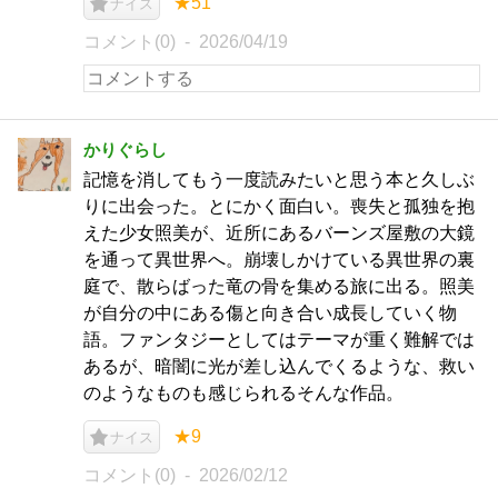
★51
ナイス
コメント(0)
2026/04/19
かりぐらし
記憶を消してもう一度読みたいと思う本と久しぶ
りに出会った。とにかく面白い。喪失と孤独を抱
えた少女照美が、近所にあるバーンズ屋敷の大鏡
を通って異世界へ。崩壊しかけている異世界の裏
庭で、散らばった竜の骨を集める旅に出る。照美
が自分の中にある傷と向き合い成長していく物
語。ファンタジーとしてはテーマが重く難解では
あるが、暗闇に光が差し込んでくるような、救い
のようなものも感じられるそんな作品。
★9
ナイス
コメント(0)
2026/02/12