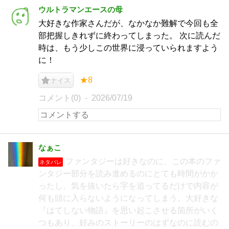
ウルトラマンエースの母
大好きな作家さんだが、なかなか難解で今回も全
部把握しきれずに終わってしまった。 次に読んだ
時は、もう少しこの世界に浸っていられますよう
に！
★8
ナイス
コメント(0)
2026/07/19
なぁこ
ファンタジーは好きなのに、この本のファ
ネタバレ
ンタジー部分を読み進めるのにとても時間がかか
ったし、気を抜いたら字を追ってるだけで内容が
何も頭に入らないようになってしまう。大好きな
『はてしない物語』を思い起こさせる箇所がいく
つもあり、好みのストーリーのはずなのに読むの