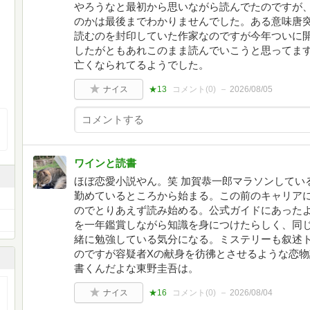
やろうなと最初から思いながら読んでたのですが
のかは最後までわかりませんでした。ある意味唐
読むのを封印していた作家なのですが今年ついに
したがともあれこのまま読んでいこうと思ってま
亡くなられてるようでした。
ナイス
★13
コメント(
0
)
2026/08/05
ワインと読書
ほぼ恋愛小説やん。笑 加賀恭一郎マラソンしてい
勤めているところから始まる。この前のキャリア
のでとりあえず読み始める。公式ガイドにあった
を一年鑑賞しながら知識を身につけたらしく、同
緒に勉強している気分になる。ミステリーも叙述
のですが容疑者Xの献身を彷彿とさせるような恋
書くんだよな東野圭吾は。
ナイス
★16
コメント(
0
)
2026/08/04