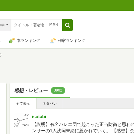
n和書
は
本ランキング
作家ランキング
)
感想・レビュー
3902
全て表示
ネタバレ
isutabi
【説明】有名バレエ団で起こった正当防衛と思わ
ンサーの1人浅岡未緒に惹かれていく。 【感想】