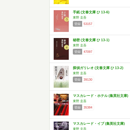
手紙 (文春文庫 ひ 13-6)
東野 圭吾
登録
53157
秘密 (文春文庫 ひ 13-1)
東野 圭吾
登録
47097
探偵ガリレオ (文春文庫 ひ 13-2)
東野 圭吾
登録
39130
マスカレード・ホテル (集英社文庫)
東野 圭吾
登録
35384
マスカレード・イブ (集英社文庫)
東野 圭吾