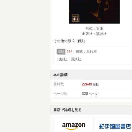
形式：文庫
出版社：講談社
その他の形式（β版）
形式：単行本
登録
584
出版社：講談社
本の詳細
登録数
22649
登録
ページ数
328
ページ
書店で詳細を見る