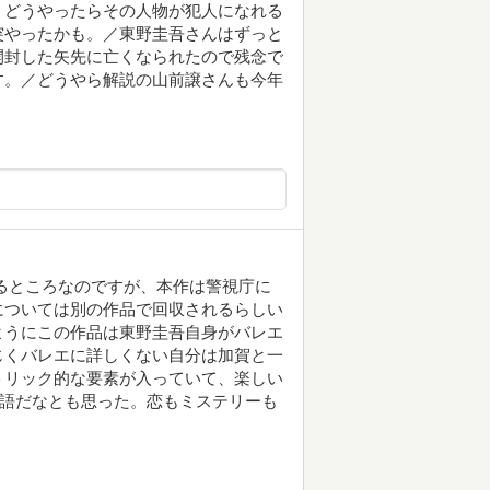
、どうやったらその人物が犯人になれる
突やったかも。／東野圭吾さんはずっと
開封した矢先に亡くなられたので残念で
す。／どうやら解説の山前譲さんも今年
るところなのですが、本作は警視庁に
については別の作品で回収されるらしい
ようにこの作品は東野圭吾自身がバレエ
じくバレエに詳しくない自分は加賀と一
トリック的な要素が入っていて、楽しい
物語だなとも思った。恋もミステリーも