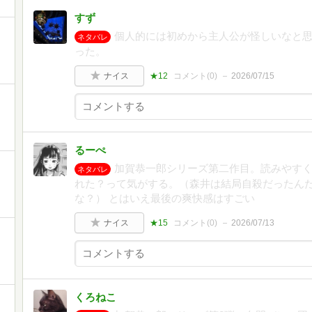
すず
個人的には初めから主人公が怪しいなと
ネタバレ
った。
ナイス
★12
コメント(
0
)
2026/07/15
るーぺ
加賀恭一郎シリーズ第二作目。読みやす
ネタバレ
れた？って気がする。（森井は結局自殺だったん
な？） とはいえ最後の爽快感はすごい
ナイス
★15
コメント(
0
)
2026/07/13
くろねこ