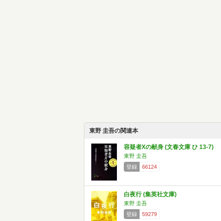
東野 圭吾の関連本
容疑者Xの献身 (文春文庫 ひ 13-7)
東野 圭吾
登録
66124
白夜行 (集英社文庫)
東野 圭吾
登録
59279