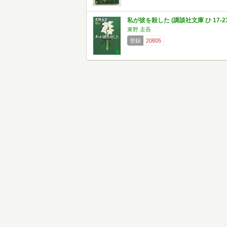
私が彼を殺した (講談社文庫 ひ 17-23
東野 圭吾
登録
20805