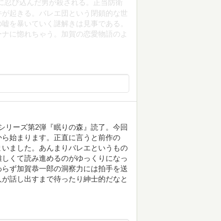
に忍び込んだ男が殺される。正当防衛
件が起きる。バレエ団という閉鎖的な世
の嘘を暴いていく謎解きは見事である。
ーナに惚れちゃう。加賀の恋愛物語のよ
郎シリーズ第2弾『眠りの森』読了。今回
から始まります。正直に言うと前作の
まいました。あんまりバレエというもの
難しくて読み進めるのがゆっくりになっ
わらず加賀恭一郎の洞察力には拍手を送
人が話し出すまで待ったり紳士的だなと