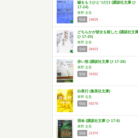
嘘をもうひとつだけ (講談社文庫 ひ
17-24)
東野 圭吾
登録
19629
どちらかが彼女を殺した (講談社文
ひ 17-20)
東野 圭吾
登録
28423
赤い指 (講談社文庫 ひ 17-26)
東野 圭吾
登録
31652
白夜行 (集英社文庫)
東野 圭吾
登録
59279
宿命 (講談社文庫 ひ 17-8)
東野 圭吾
登録
21374