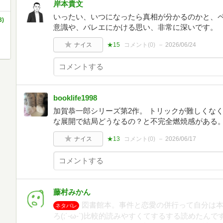
岸本貴文
いったい、いつになったら真相が分かるのかと、ペ
)
意識や、バレエにかける思い、非常に深いです。
ナイス
★15
コメント(
0
)
2026/06/24
booklife1998
加賀恭一郎シリーズ第2作。 トリックが難しくな
な展開で結局どうなるの？と不完全燃焼感がある
ナイス
★13
コメント(
0
)
2026/06/17
藤村みかん
図書館本。事件と恋愛の併行って自分は
ネタバレ
ろ(;´-ω-`)比較的読みやすくてするする読めた