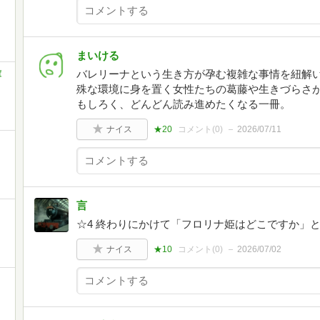
まいける
バレリーナという生き方が孕む複雑な事情を紐解
庫
殊な環境に身を置く女性たちの葛藤や生きづらさ
もしろく、どんどん読み進めたくなる一冊。
ナイス
★20
コメント(
0
)
2026/07/11
言
☆4 終わりにかけて「フロリナ姫はどこですか」
ナイス
★10
コメント(
0
)
2026/07/02