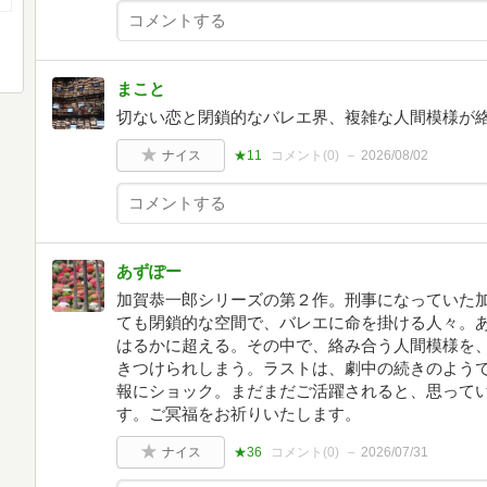
まこと
切ない恋と閉鎖的なバレエ界、複雑な人間模様が
ナイス
★11
コメント(
0
)
2026/08/02
あずぽー
加賀恭一郎シリーズの第２作。刑事になっていた
ても閉鎖的な空間で、バレエに命を掛ける人々。
はるかに超える。その中で、絡み合う人間模様を
きつけられしまう。ラストは、劇中の続きのよう
報にショック。まだまだご活躍されると、思って
す。ご冥福をお祈りいたします。
ナイス
★36
コメント(
0
)
2026/07/31