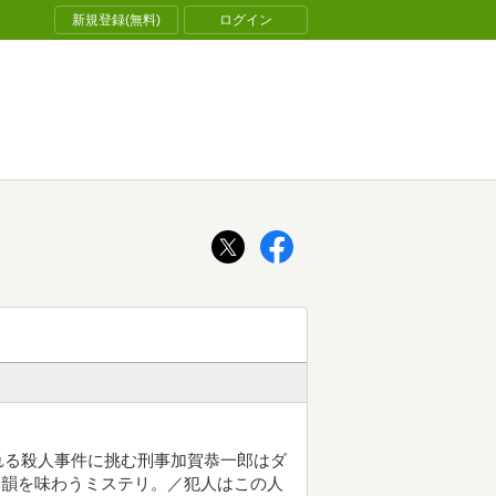
新規登録(無料)
ログイン
れる殺人事件に挑む刑事加賀恭一郎はダ
余韻を味わうミステリ。／犯人はこの人