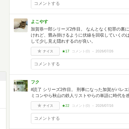
よこやす
加賀恭一郎シリーズ2作目。 なんとなく犯罪の裏
けれど、畳み掛けるように伏線を回収していくのは
して少し見え隠れするのが良い。
ナイス
★17
コメント(
0
)
2026/07/26
フク
#読了 シリーズ2作目。 刑事になった加賀がバレ
ミコンやら秋山の鉄人リストやらの単語に時代を感
ナイス
★22
コメント(
0
)
2026/07/16