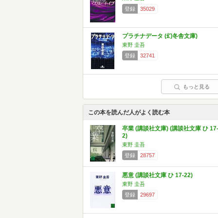
登録
35029
プラチナデータ (幻冬舎文庫)
東野 圭吾
登録
32741
もっと見る
この本を読んだ人がよく読む本
卒業 (講談社文庫) (講談社文庫 ひ 17
2)
東野 圭吾
登録
28757
悪意 (講談社文庫 ひ 17-22)
東野 圭吾
登録
29697