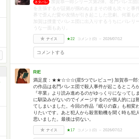
加賀恭一郎シリーズ第2弾。名門バレエ団
ネタバレ
を主張するが証拠が掴めぬままその後も次々と事
界で歪んだ愛や友情が引き起こした悲劇。何重も
加賀は捜査でバレエ団に出入りするうちにバレリ
うな一面もあり。
ナイス
★22
コメント(
0
)
2026/07/12
RIE
満足度：★★☆☆☆(星5つでレビュー) 加賀恭一
-
の作品は名門バレエ団で殺人事件が起こるところ
『卒業』より読み進めるのがゆっくりになってし
に馴染みがないのでイメージするのが個人的には
てしまいました。今回の作品『眠りの森』も相変
りたいです。あと犯人から殺害動機を聞く時も犯
思いました。最後は切ない。
ナイス
★17
コメント(
0
)
2026/07/12