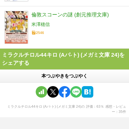
倫敦スコーンの謎 (創元推理文庫)
米澤穂信
2546
ミラクルチロル44キロ (Aパ-ト) (メガミ文庫 24)を
シェアする
本つぶやきをつぶやく
ミラクルチロル44キロ (Aパ-ト) (メガミ文庫 24)
の
評価
63
％
感想・レビュ
ー
35
件