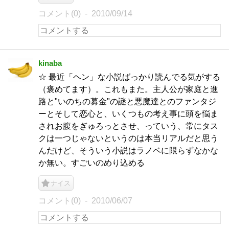
コメント(0)
2010/09/14
kinaba
☆ 最近「ヘン」な小説ばっかり読んでる気がする
（褒めてます）。これもまた。主人公が家庭と進
路と"いのちの募金"の謎と悪魔達とのファンタジ
ーとそして恋心と、いくつもの考え事に頭を悩ま
されお腹をぎゅろっとさせ、っていう、常にタス
クは一つじゃないというのは本当リアルだと思う
んだけど、そういう小説はラノベに限らずなかな
か無い。すごいのめり込める
ナイス
コメント(0)
2010/06/07