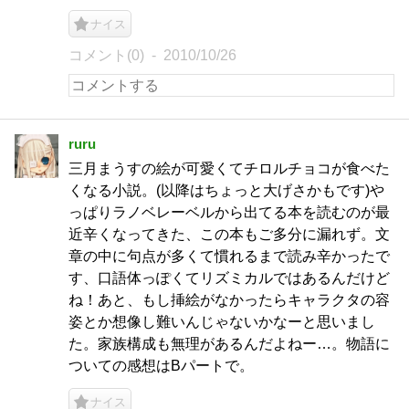
ナイス
コメント(0)
2010/10/26
ruru
三月まうすの絵が可愛くてチロルチョコが食べた
くなる小説。(以降はちょっと大げさかもです)や
っぱりラノベレーベルから出てる本を読むのが最
近辛くなってきた、この本もご多分に漏れず。文
章の中に句点が多くて慣れるまで読み辛かったで
す、口語体っぽくてリズミカルではあるんだけど
ね！あと、もし挿絵がなかったらキャラクタの容
姿とか想像し難いんじゃないかなーと思いまし
た。家族構成も無理があるんだよねー…。物語に
ついての感想はBパートで。
ナイス