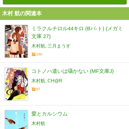
木村 航の関連本
ミラクルチロル44キロ (Bパ-ト) (メガミ
文庫 27)
木村航
三月まうす
140
コトノハ遣いは囁かない (MF文庫J)
木村航
CH@R
97
愛とカルシウム
木村航