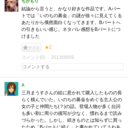
ちかもり
結論から言うと、かなり好きな作品です。Aパー
トでは「いのちの募金」の謎が徐々に見えてくる
あたりから俄然面白くなってきます。Bパートへ
の引きもいい感じ。ネタバレ感想をBパートにつ
けました
★2
ナイス
コメント(0)
2013/08/09
A
三月まうすさんの絵に惹かれて購入したものの長
らく積んでいた。いのちの募金をめぐる主人公の
女の子と仲間たち(？)の話。登場人物が多く台詞
も多い割に周りの描写が少なく、慣れるまで読み
づらかった。しかし、続きものとは知らずに買っ
たため「Bパートに続く」と書かれていてうわあ