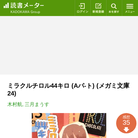
ログイン
新規登録
本を探
ミラクルチロル44キロ (Aパ-ト) (メガミ文庫
24)
木村航
,
三月まうす
感想
35