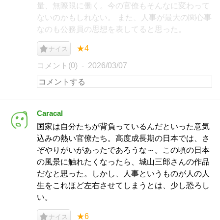
量、無際限に働く。今の官僚もそんなに変わって
ないのかもしれない。 また、人事が最大の関心事
なのも公務員の思想を表してると思った。
★4
ナイス
コメント(0)
2026/03/07
Caracal
国家は自分たちが背負っているんだといった意気
込みの熱い官僚たち。高度成長期の日本では、さ
ぞやりがいがあったであろうな～。この頃の日本
の風景に触れたくなったら、城山三郎さんの作品
だなと思った。しかし、人事というものが人の人
生をこれほど左右させてしまうとは、少し恐ろし
い。
★6
ナイス