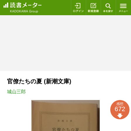
ログイン
新規登録
本を探
官僚たちの夏 (新潮文庫)
城山三郎
感想
672