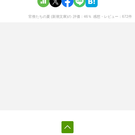
官僚たちの夏 (新潮文庫)
の
評価
46
％
感想・レビュー
672
件