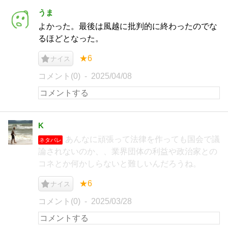
うま
よかった。最後は風越に批判的に終わったのでな
るほどとなった。
★6
ナイス
コメント(0)
2025/04/08
K
あんなに頑張って法律を作っても国会で議
ネタバレ
論されないのか、、業界団体の利益や政治家との
コネとか何かしらないと難しいんだろうね。
★6
ナイス
コメント(0)
2025/03/28