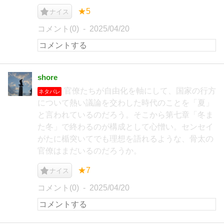
★5
ナイス
コメント(0)
2025/04/20
shore
官僚たちが自由化を軸にして、国家の行方
ネタバレ
について熱い議論を交わした時代のことを「夏」
と言われているのだろう。そこから第七章「冬ま
た冬」で終わるのが構成として心憎い。センセイ
がたに楯突いてでも理想を語れるような、骨太の
官僚はまだいるのだろうか。
★7
ナイス
コメント(0)
2025/04/20