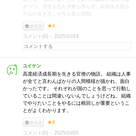
きつつ、浮世を忘れず敵も作らず、結局生き残る
片山の生き方こそ今も昔も理想。
★4
ナイス
コメント(0)
2025/10/19
ユイケン
高度経済成長期を生きる官僚の物語。 組織は人事
が全てと言わんばかりの人間模様が描かれ、面白
かったです。 それぞれが国のことを思って行動し
ていることは間違いないんでしょうけどね。 組織
でやりたいことをやるには根回しが重要というこ
とがよくわかります。
★8
ナイス
コメント(0)
2025/10/05