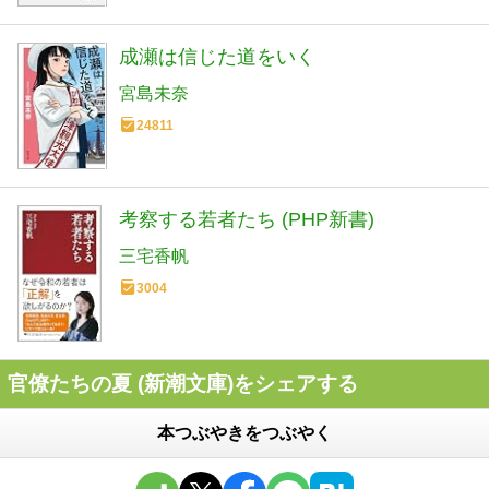
成瀬は信じた道をいく
宮島未奈
24811
考察する若者たち (PHP新書)
三宅香帆
3004
官僚たちの夏 (新潮文庫)をシェアする
本つぶやきをつぶやく