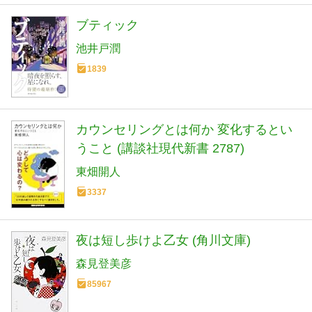
ブティック
池井戸潤
1839
カウンセリングとは何か 変化するとい
うこと (講談社現代新書 2787)
東畑開人
3337
夜は短し歩けよ乙女 (角川文庫)
森見登美彦
85967