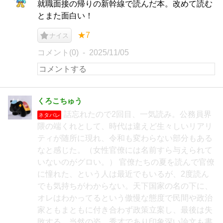
就職面接の帰りの新幹線で読んだ本。改めて読む
とまた面白い！
★7
ナイス
コメント(0)
2025/11/05
くろこちゅう
話忘れたので2回目、一気読み。公務員界
ネタバレ
隈の端くれとして、時代は違えど生々しいリアリ
ティが随所に現れ、令和も変わらない部分もある
なと感じた。（女性官僚には名前すら与えられて
いないのがグロい。） 官僚たちの夏を読んで官僚
に憧れた、という人は最近でもいるが、2度読ん
でも気持ちがわからない。天下国家の名の下に、
オレはわかってるという傲慢な態度で民間や政治
家ともまともに付き合わず政策立案し、最後は失
敗する、当然の姿。秀才であり印象深い論文も書