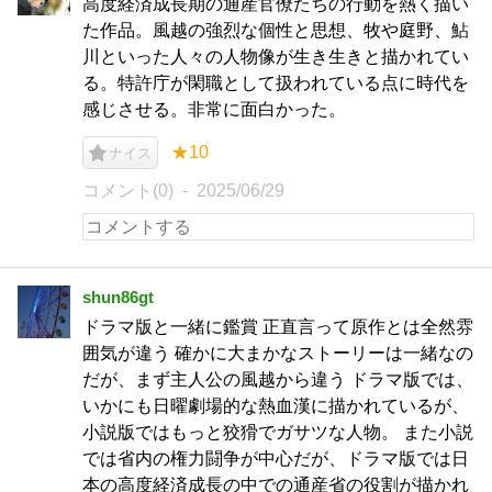
高度経済成長期の通産官僚たちの行動を熱く描い
た作品。風越の強烈な個性と思想、牧や庭野、鮎
川といった人々の人物像が生き生きと描かれてい
る。特許庁が閑職として扱われている点に時代を
感じさせる。非常に面白かった。
★10
ナイス
コメント(0)
2025/06/29
shun86gt
ドラマ版と一緒に鑑賞 正直言って原作とは全然雰
囲気が違う 確かに大まかなストーリーは一緒なの
だが、まず主人公の風越から違う ドラマ版では、
いかにも日曜劇場的な熱血漢に描かれているが、
小説版ではもっと狡猾でガサツな人物。 また小説
では省内の権力闘争が中心だが、ドラマ版では日
本の高度経済成長の中での通産省の役割が描かれ