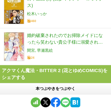
ス)
松木いっか
460
婚約破棄されたのでお掃除メイドにな
ったら笑わない貴公子様に溺愛されま
した(4) (モンスターコミックスf)
間宮
早瀬黒絵
24
アクマくん魔法・BITTER 2 (花とゆめCOMICS)を
シェアする
本つぶやきをつぶやく