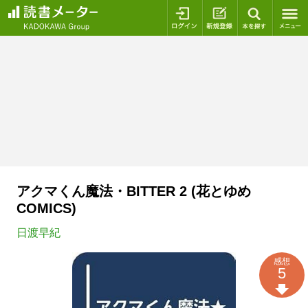
ログイン
新規登録
本を探
アクマくん魔法・BITTER 2 (花とゆめ
COMICS)
日渡早紀
感想
5