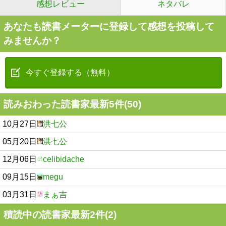
感想レビュー
ネタバレ
あなたも読書メーターに登録して感想を投稿して
みませんか？
今すぐ登録する（無料）
読みおわった読書家最新5件(50)
10月27日
洪七公
05月20日
洪七公
12月06日
celibidache
09月15日
megu
03月31日
まぁ吉
積読中の読書家最新2件(2)