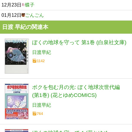
12月23日
蝶子
01月12日
ごんごん
日渡 早紀の関連本
ぼくの地球を守って 第1巻 (白泉社文庫)
日渡早紀
1142
ボクを包む月の光: ぼく地球次世代編
(第1巻) (花とゆめCOMICS)
日渡早紀
764