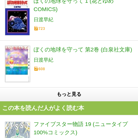
ぼくの地球を守って 1 (花とゆめ
COMICS)
日渡早紀
723
ぼくの地球を守って 第2巻 (白泉社文庫)
日渡早紀
608
もっと見る
この本を読んだ人がよく読む本
ファイブスター物語 19 (ニュータイプ
100%コミックス)