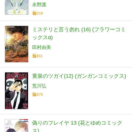
永野護
218
ミステリと言う勿れ (16) (フラワーコミ
ックスα)
田村由美
811
黄泉のツガイ(12) (ガンガンコミックス)
荒川弘
675
偽りのフレイヤ 13 (花とゆめコミック
ス)