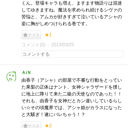
くん。登場キャラも増え、ますます物語りは混迷
してゆきますね。魔法を求められ続けるシヴァの
苦悩と、アムカが好きすぎて泣いているアシャの
姿に胸がしめつけられる巻です。
★1
ナイス
コメント(0)
2013/03/25
ＡiＮ
由香子（アシャ）の部屋で不審な行動をとってい
た果梨の正体はナント、女神シャラザードを捜し
に地上に降りて来た二級の天使なのであった！！
それも、由香子を女神だとカン違いしているらし
い☆その頃魔界では、アシャ姫がカラスになった
と大騒ぎ！遂にバレちゃう！？
★2
ナイス