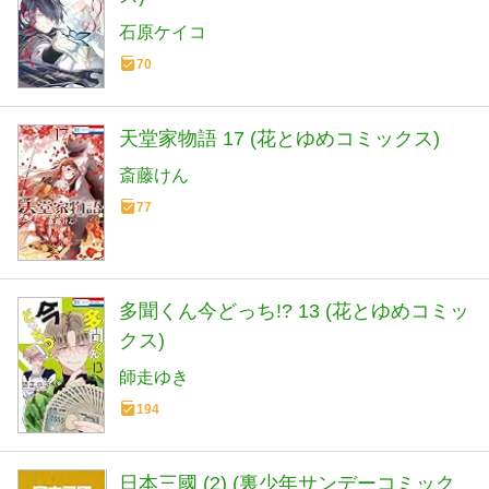
石原ケイコ
70
天堂家物語 17 (花とゆめコミックス)
斎藤けん
77
多聞くん今どっち!? 13 (花とゆめコミッ
クス)
師走ゆき
194
日本三國 (2) (裏少年サンデーコミック