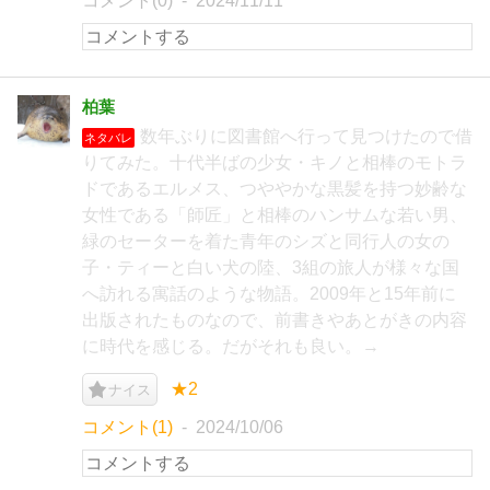
コメント(0)
2024/11/11
柏葉
数年ぶりに図書館へ行って見つけたので借
ネタバレ
りてみた。十代半ばの少女・キノと相棒のモトラ
ドであるエルメス、つややかな黒髪を持つ妙齢な
女性である「師匠」と相棒のハンサムな若い男、
緑のセーターを着た青年のシズと同行人の女の
子・ティーと白い犬の陸、3組の旅人が様々な国
へ訪れる寓話のような物語。2009年と15年前に
出版されたものなので、前書きやあとがきの内容
に時代を感じる。だがそれも良い。→
★2
ナイス
コメント(1)
2024/10/06