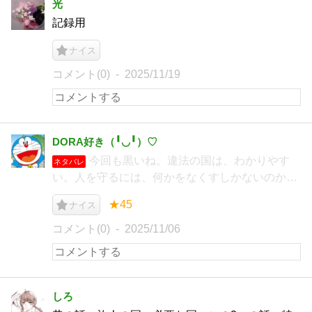
光
記録用
ナイス
コメント(0)
2025/11/19
DORA好き（╹◡╹）♡
今回も黒いね。違法の国は、わかりやす
ネタバレ
い。人を守るには、何かをなくすしかないのか…
★45
ナイス
コメント(0)
2025/11/06
しろ