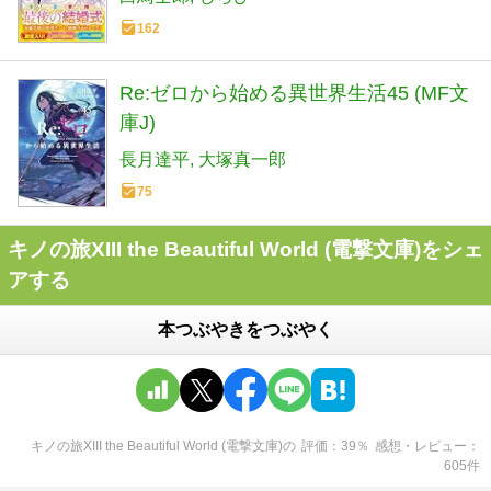
162
Re:ゼロから始める異世界生活45 (MF文
庫J)
長月達平
大塚真一郎
75
キノの旅XIII the Beautiful World (電撃文庫)をシェ
アする
本つぶやきをつぶやく
キノの旅XIII the Beautiful World (電撃文庫)
の
評価
39
％
感想・レビュー
605
件