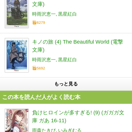
文庫)
時雨沢恵一
黒星紅白
6279
キノの旅 (4) The Beautiful World (電撃
文庫)
時雨沢恵一
黒星紅白
5692
もっと見る
この本を読んだ人がよく読む本
負けヒロインが多すぎる! (9) (ガガガ文
庫 ガあ 16-11)
雨森たきび
いみぎむる