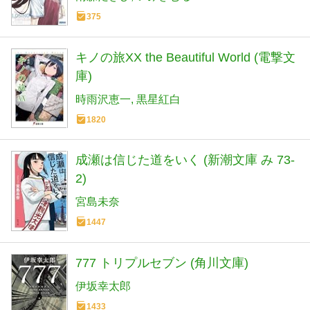
375
キノの旅XX the Beautiful World (電撃文
庫)
時雨沢恵一
黒星紅白
1820
成瀬は信じた道をいく (新潮文庫 み 73-
2)
宮島未奈
1447
777 トリプルセブン (角川文庫)
伊坂幸太郎
1433