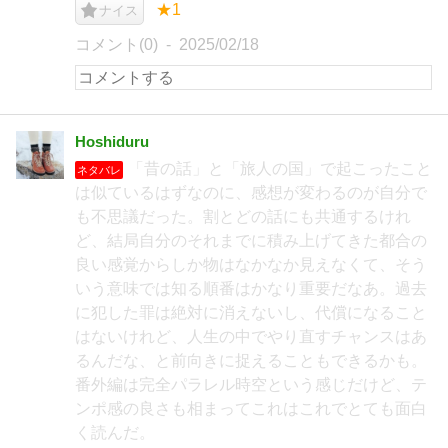
★1
ナイス
コメント(0)
2025/02/18
Hoshiduru
「昔の話」と「旅人の国」で起こったこと
ネタバレ
は似ているはずなのに、感想が変わるのが自分で
も不思議だった。割とどの話にも共通するけれ
ど、結局自分のそれまでに積み上げてきた都合の
良い感覚からしか物はなかなか見えなくて、そう
いう意味では知る順番はかなり重要だなあ。過去
に犯した罪は絶対に消えないし、代償になること
はないけれど、人生の中でやり直すチャンスはあ
るんだな、と前向きに捉えることもできるかも。
番外編は完全パラレル時空という感じだけど、テ
ンポ感の良さも相まってこれはこれでとても面白
く読んだ。