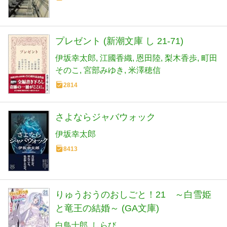
プレゼント (新潮文庫 し 21-71)
伊坂幸太郎
江國香織
恩田陸
梨木香歩
町田
そのこ
宮部みゆき
米澤穂信
2814
さよならジャバウォック
伊坂幸太郎
8413
りゅうおうのおしごと！21 ～白雪姫
と竜王の結婚～ (GA文庫)
白鳥士郎
しらび