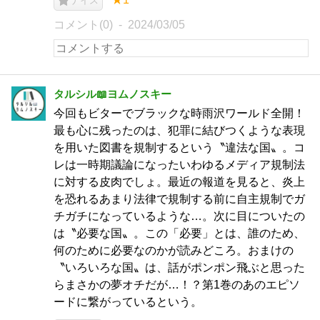
ナイス
コメント(0)
2024/03/05
タルシル📖ヨムノスキー
今回もビターでブラックな時雨沢ワールド全開！
最も心に残ったのは、犯罪に結びつくような表現
を用いた図書を規制するという〝違法な国〟。コ
レは一時期議論になったいわゆるメディア規制法
に対する皮肉でしょ。最近の報道を見ると、炎上
を恐れるあまり法律で規制する前に自主規制でガ
チガチになっているような…。次に目についたの
は〝必要な国〟。この「必要」とは、誰のため、
何のために必要なのかが読みどころ。おまけの
〝いろいろな国〟は、話がポンポン飛ぶと思った
らまさかの夢オチだが…！？第1巻のあのエピソ
ードに繋がっているという。