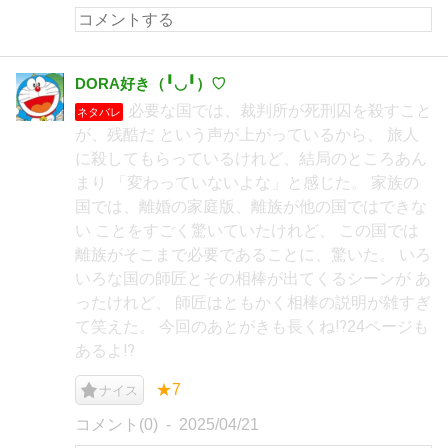
DORA好き（╹◡╹）♡
必要な国では、裁判所が死刑囚を殺すこと
ネタバレ
が、残酷だ という声が上がっているから、 旅人
に殺してもらっているけれど、結局のところあん
まり 「変わっていないよな」と感じた。 家族の
国では、離婚の家庭版、離族が他の国ではできな
い ことをすごく驚いていたけれど、 この国では
離族がそこまで必要であることに、驚いた。 いろ
いろな国の師匠とその相棒が出てくるシーンが あ
ったけれど、 師匠はともかく相棒の説明が雑すぎ
て笑えた。 今回のあとがきも長くね⁉24ページも
あるよ⁉
★7
ナイス
コメント(0)
2025/04/21