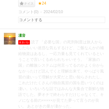
★24
ナイス
コメント(0)
2024/02/10
凜音
読了 「必要な国」の死刑制度は旅人から
ネタバレ
したらいい迷惑な気もするけど、ご飯なんかの補
給物資はあるし、一応力量も見てくれているとい
うことで言いくるめられちゃいそう。「家族の
国」の離族システムは何言ってるのかよく分から
なかったけど読んでくと理解出来て、やっぱり風
習の違いって理解が大変だと思い知らされたし、
これだけたくさんの独自風習の国を思いつくのは
凄い。いろいろな話ではみんな大集合で新鮮な物
語でした。夢オチで終わらすだけじゃなくて、キ
ノになる前の×××××が見てた夢って言うのが良
い。 あとがきの量が凄かった。