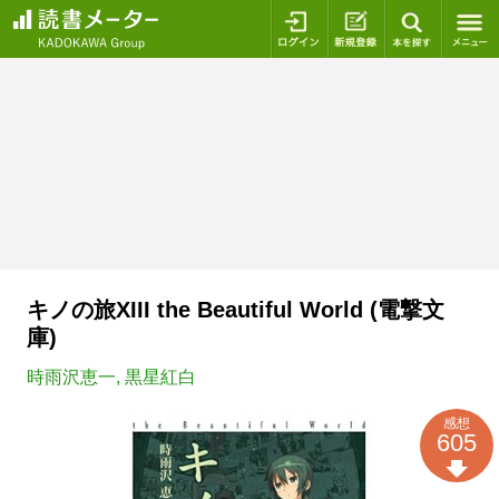
ログイン
新規登録
本を探
キノの旅XIII the Beautiful World (電撃文
庫)
時雨沢恵一
,
黒星紅白
感想
605