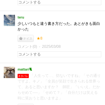
teru
少しいつもと違う書き方だった。あとがきも面白
かった
★8
ナイス
コメント(0)
2025/03/08
mattari🐈
「人生って‥‥、切ないですね」「その通り
ネタバレ
ですよ。キノ」「全員が笑顔で生きられる世界っ
て、あると思いますか？ 師匠」「いいえ。だか
らせめて──」「せめて？」「自分だけは笑える
時に笑おうと思いますよ」