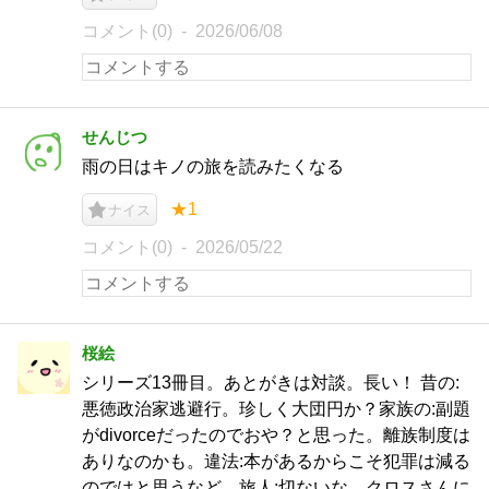
コメント(0)
2026/06/08
せんじつ
雨の日はキノの旅を読みたくなる
★1
ナイス
コメント(0)
2026/05/22
桜絵
シリーズ13冊目。あとがきは対談。長い！ 昔の:
悪徳政治家逃避行。珍しく大団円か？家族の:副題
がdivorceだったのでおや？と思った。離族制度は
ありなのかも。違法:本があるからこそ犯罪は減る
のではと思うなど。旅人:切ないな。クロスさんに