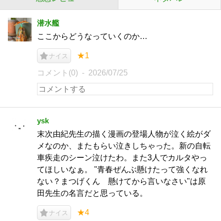
潜水艦
ここからどうなっていくのか…
★1
ナイス
コメント(0)
2026/07/25
ysk
末次由紀先生の描く漫画の登場人物が泣く絵がダ
メなのか、またもらい泣きしちゃった。新の自転
車疾走のシーン泣けたわ。また3人でカルタやっ
てほしいなぁ。 "青春ぜんぶ懸けたって強くなれ
ない？まつげくん 懸けてから言いなさい"は原
田先生の名言だと思っている。
★4
ナイス