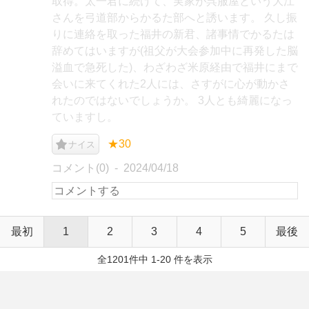
取得。太一君に続けて、実家が呉服屋という大江
さんを弓道部からかるた部へと誘います。 久し振
りに連絡を取った福井の新君、諸事情でかるたは
辞めてはいますが(祖父が大会参加中に再発した脳
溢血で急死した)、わざわざ米原経由で福井にまで
会いに来てくれた2人には、さすがに心が動かさ
れたのではないでしょうか。 3人とも綺麗になっ
ていますし。
★30
ナイス
コメント(0)
2024/04/18
最初
1
2
3
4
5
最後
全1201件中 1-20 件を表示