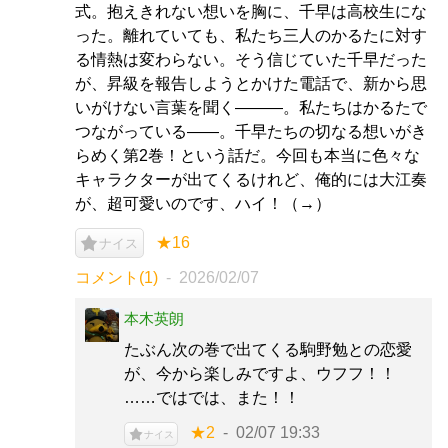
式。抱えきれない想いを胸に、千早は高校生にな
った。離れていても、私たち三人のかるたに対す
る情熱は変わらない。そう信じていた千早だった
が、昇級を報告しようとかけた電話で、新から思
いがけない言葉を聞く―――。私たちはかるたで
つながっている――。千早たちの切なる想いがき
らめく第2巻！という話だ。今回も本当に色々な
キャラクターが出てくるけれど、俺的には大江奏
が、超可愛いのです、ハイ！（→）
★16
ナイス
コメント(1)
2026/02/07
本木英朗
たぶん次の巻で出てくる駒野勉との恋愛
が、今から楽しみですよ、ウフフ！！
……ではでは、また！！
★2
02/07 19:33
ナイス