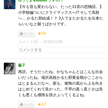
ゆうくま🐻🧸🧸🧸 フォロバ
【今も昔も変わらない、たった31音の恋物語。】
小学校編ついにクライマックスへ!? そして高校
へ… かるた部結成！？ 3人でまたかるたを出来た
らいいなと願うばかりです。
★58
ナイス
コメント(0)
2025/11/09
薫子
再読。そうだったね、かなちゃんとはこんな出会
いだったね。瑞沢高校かるた部黄金期がここから
はじまるんだなー。新も、後悔の底から上を向き
はじめてくれて良かった。千早の真っ直ぐさは良
くも悪くも感情を揺さぶってくるよね。
★12
ナイス