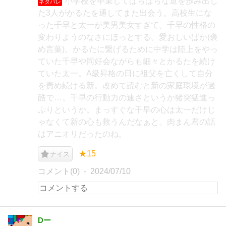
小学校を卒業してばらばらな道を歩み出し
ネタバレ
た3人がかるたを通してまた出会う。高校生にな
った千早と太一が美男美女すぎて。千早の性格の
変わりようのなさにほっとする。愛おしいばか(褒
め言葉)。かるたに繋げるために中学は陸上をやっ
ていた千早や同好会ながらも細々とかるたを続け
ていた太一。A級昇格の日に祖父を亡くして自分
を責め続ける新。改めて読むと新の家庭環境が過
酷で…。千早の行動力の速さというか猪突猛進っ
ぷりというか。まっすぐな千早の心は太一だけじ
ゃなくて新の心も救うんだなぁと。肉まん君の話
はアニオリだったのね。
★15
ナイス
コメント(0)
2024/07/10
Dー