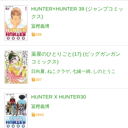
HUNTER×HUNTER 39 (ジャンプコミッ
クス)
冨樫義博
598
薬屋のひとりごと(17) (ビッグガンガン
コミックス)
日向夏
ねこクラゲ
七緒一綺
しのとうこ
307
HUNTER X HUNTER30
冨樫義博
3943