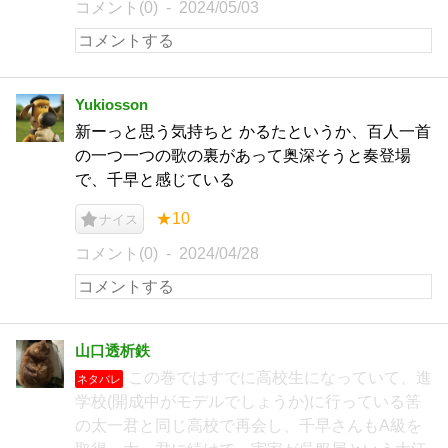
コメント(0)
2024/05/03
Yukiosson
新ーっと思う気持ちと かるたというか、百人一首
の一つ一つの歌の裏があって奥深そうと奏登場
で、千早と感じている
★10
ナイス
コメント(0)
2024/04/28
山口透析鉄
この巻ではすでに高校生になっていて、進
ネタバレ
学校(開成中がモデルでしょうか)に行っている筈
の太一君と同じ高校で再会し、千早さんもA級を