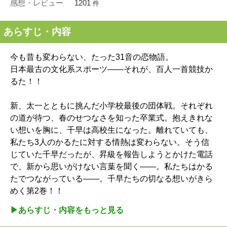
感想・レビュー
1201
件
あらすじ・内容
今も昔も変わらない、たった31音の恋物語。
日本最古の文化系スポーツ――それが、百人一首競技か
るた！！
新、太一とともに挑んだ小学校最後の団体戦。それぞれ
の道が待つ、春のせつなさを知った卒業式。抱えきれな
い想いを胸に、千早は高校生になった。離れていても、
私たち3人のかるたに対する情熱は変わらない。そう信
じていた千早だったが、昇級を報告しようとかけた電話
で、新から思いがけない言葉を聞く――。私たちはかる
たでつながっている――。千早たちの切なる想いがきら
めく第2巻！！
▶︎あらすじ・内容をもっと見る