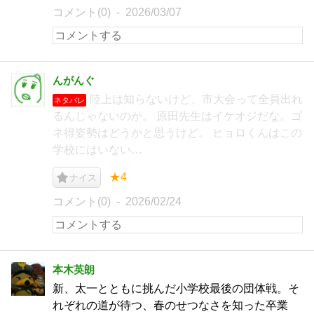
コメント(0)
2026/03/07
んがんぐ
陸上は知らないけど、市大会って全員出れ
ネタバレ
るんじゃないのか。 原田先生はイケオジだな。ゴ
ネ得姿勢はどうかと思うけど。 ヒョロくんはこの
学校にはいない…
★4
ナイス
コメント(0)
2026/02/24
本木英朗
新、太一とともに挑んだ小学校最後の団体戦。そ
れぞれの道が待つ、春のせつなさを知った卒業