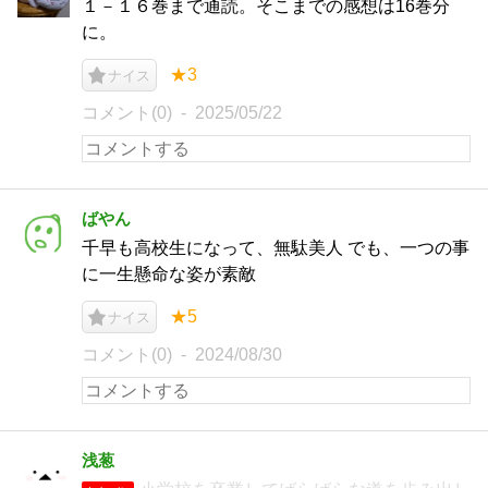
１－１６巻まで通読。そこまでの感想は16巻分
に。
★3
ナイス
コメント(0)
2025/05/22
ばやん
千早も高校生になって、無駄美人 でも、一つの事
に一生懸命な姿が素敵
★5
ナイス
コメント(0)
2024/08/30
浅葱