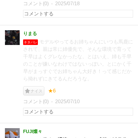
コメント(0)
2025/07/18
りまる
モデルやってるお姉ちゃんにいつも馬鹿に
ネタバレ
されて、親は常に姉優先で、そんな環境で育って
千早はよくグレなかったな。とはいえ、姉も千早
のことが嫌いなわけではないっぽい。とにかく千
早がまっすぐでお姉ちゃん大好き！って感じだか
ら拗れずにきてるんだろうな。
★6
ナイス
コメント(0)
2025/07/10
FUJI燦々