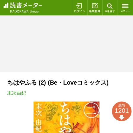
ログイン
新規登録
本を探
ちはやふる (2) (Be・Loveコミックス)
末次由紀
感想
1201