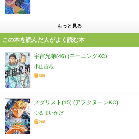
もっと見る
この本を読んだ人がよく読む本
宇宙兄弟(46) (モーニングKC)
小山宙哉
309
メダリスト(15) (アフタヌーンKC)
つるまいかだ
268