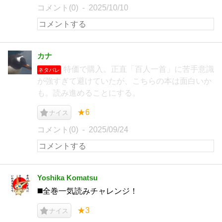
コメント(0)
2025/10/10
カナ
特価で購入。正直「百人一首」に苦手意識
ネタバレ
が強すぎて避けていたが、こちらの本は面白いか
も。読み進めることにする。
★6
ナイス
コメント(0)
2025/09/24
Yoshika Komatsu
◼️全巻一気読みチャレンジ！
★3
ナイス