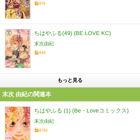
976
ちはやふる(49) (BE LOVE KC)
末次由紀
949
もっと見る
末次 由紀の関連本
ちはやふる (1) (Be・Loveコミックス)
末次由紀
8762