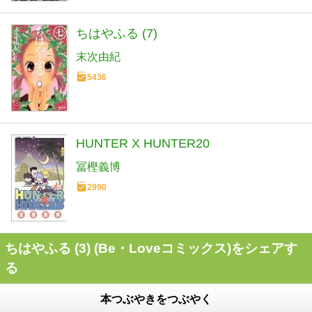
ちはやふる (7)
末次由紀
5436
HUNTER X HUNTER20
冨樫義博
2990
ちはやふる (3) (Be・Loveコミックス)をシェアす
る
本つぶやきをつぶやく