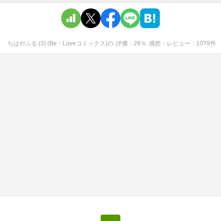
ちはやふる (3) (Be・Loveコミックス)
の
評価
28
％
感想・レビュー
1079
件