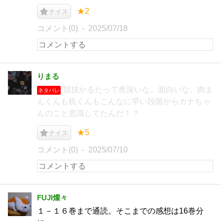
★2
ナイス
コメント(0)
2025/07/18
りまる
競技かるたって奥深いな。面白いな。肉ま
ネタバレ
んくんも机くんもこんなに早い段階からカナちゃ
んのこと意識してたんだ！？
★5
ナイス
コメント(0)
2025/07/10
FUJI燦々
１－１６巻まで通読。そこまでの感想は16巻分