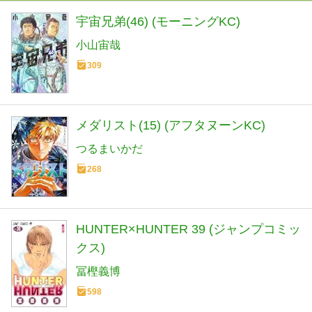
宇宙兄弟(46) (モーニングKC)
小山宙哉
309
メダリスト(15) (アフタヌーンKC)
つるまいかだ
268
HUNTER×HUNTER 39 (ジャンプコミッ
クス)
冨樫義博
598