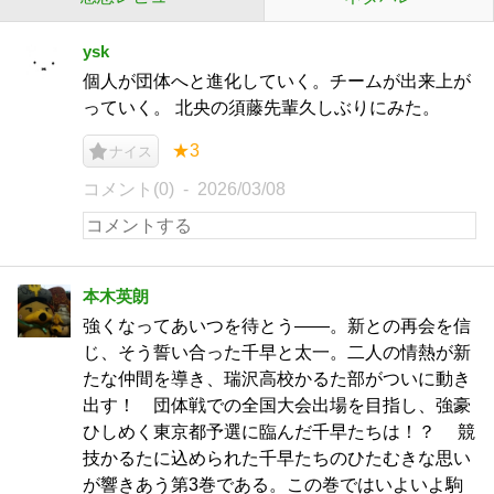
ysk
個人が団体へと進化していく。チームが出来上が
っていく。 北央の須藤先輩久しぶりにみた。
★3
ナイス
コメント(0)
2026/03/08
本木英朗
強くなってあいつを待とう――。新との再会を信
じ、そう誓い合った千早と太一。二人の情熱が新
たな仲間を導き、瑞沢高校かるた部がついに動き
出す！ 団体戦での全国大会出場を目指し、強豪
ひしめく東京都予選に臨んだ千早たちは！？ 競
技かるたに込められた千早たちのひたむきな思い
が響きあう第3巻である。この巻ではいよいよ駒