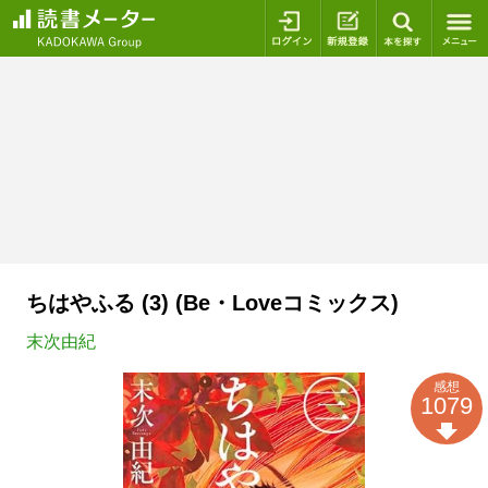
ログイン
新規登録
本を探
ちはやふる (3) (Be・Loveコミックス)
末次由紀
感想
1079