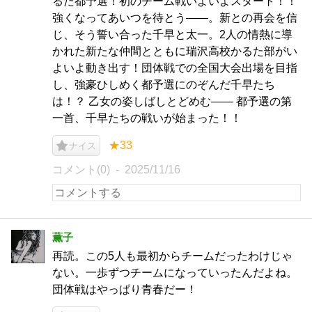
るた都予選！初のチーム戦いよいよスタート！！
強くなってあいつを待とう――。新との再会を信
じ、そう誓い合った千早と太一。2人の情熱に導
かれた新たな仲間とともに瑞沢高校かるた部がい
よいよ動き出す！団体戦での全国大会出場を目指
し、強豪ひしめく都予選にのぞんだ千早たち
は！？ 乙女の姿しばしとどめむ―― 都予選の第
一首、千早たちの戦いが始まった！！
★33
ナイス
コメント(0)
2025/11/16
薫子
再読。この5人も最初からチームだったわけじゃ
ない。一歩ずつチームになっていったんだよね。
団体戦はやっぱり青春だー！