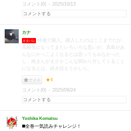
コメント(0)
2025/10/13
カナ
特価で購入。購入したのはここまでだが、
ネタバレ
高校生になってまたいろいろな思いが。真島があ
んなにかっこよくなるとは思ってもみなかった
し、肉まんがまさかこんな関わり方してくること
になるとは。続き読もうかしら。
★4
ナイス
コメント(0)
2025/09/24
Yoshika Komatsu
◼️全巻一気読みチャレンジ！