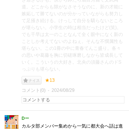
道。どこからも隙がなさそうなのに、新の才能に
嫉妬して勝てないのが分かっていながらも努力し
て足掻き続ける。けっして自分を驕らないところ
が堪らない。小学生の時は相当だったけど(笑)。
でも千早は太一のことなんて全く眼中になく新の
ことしか考えてないのよねぇ。そんな不憫属性も
堪らない。この1冊の中に青春てんこ盛り。各々
の思いや葛藤を胸に切磋琢磨しなから皆成長して
いく。こういうの大好き。北央の須藤さんのドS
っぷりも堪らない。
★13
ナイス
コメント(0)
2024/08/29
Dー
カルタ部メンバー集めから一気に都大会へ話は進