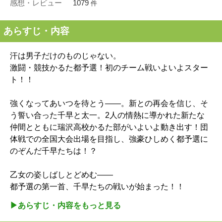
感想・レビュー
1079
件
あらすじ・内容
汗は男子だけのものじゃない。
激闘・競技かるた都予選！初のチーム戦いよいよスター
ト！！
強くなってあいつを待とう――。新との再会を信じ、そ
う誓い合った千早と太一。2人の情熱に導かれた新たな
仲間とともに瑞沢高校かるた部がいよいよ動き出す！団
体戦での全国大会出場を目指し、強豪ひしめく都予選に
のぞんだ千早たちは！？
乙女の姿しばしとどめむ――
都予選の第一首、千早たちの戦いが始まった！！
▶︎あらすじ・内容をもっと見る