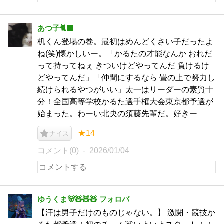
あつ子🐈‍⬛
机くん登場の巻。最初はめんどくさい子だったよ
ね(笑)懐かしいー。「かるたの才能なんか おれだ
って持ってねぇ きついけどやってんだ 負けるけ
どやってんだ」「仲間にするなら 畳の上で努力し
続けられるやつがいい」太一はリーダーの素質十
分！全国高等学校かるた選手権大会東京都予選が
始まった。わーい北央の須藤先輩だ。好きー
★14
ナイス
コメント(0)
2026/01/04
ゆうくま🐻🧸🧸🧸 フォロバ
【汗は男子だけのものじゃない。】 激闘・競技か