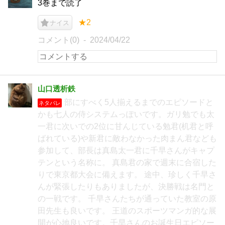
3巻まで読了
★2
ナイス
コメント(0)
2024/04/22
山口透析鉄
部にすべく5人揃えるまでのエピソードと
ネタバレ
かも七人の侍システムっぽいです。ガリ勉でも太
一君に次いでの2位に甘んじている勉君(机君と呼
ばれている)や新君に敵わなかった肉まん君なども
参加して、部長は真島太一君に千早さんがキャプ
テンという名称に。 真島君の家で週末に合宿した
りで東京都大会に備えます。 途中、珍しく千早さ
んが緊張したりもありましたが、決勝戦は名門と
の一戦です。 千早さんたちが通っていた教室の原
田先生も良いです。 王道のスポーツマンガ的な展
開が心地良いです。千早さんのお誕生日エピソー