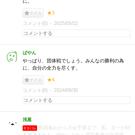
に。
★3
ナイス
コメント(0)
2025/05/22
ばやん
やっぱり、団体戦でしょう。みんなの勝利の為
に、自分の全力を尽くす。
★4
ナイス
コメント(0)
2024/08/30
浅葱
部員集めから大会予選まで。私、太一が好
ネタバレ
き過ぎるかも。傍からみたら眉目秀麗で文武両