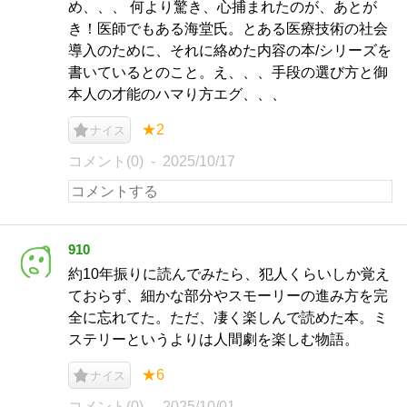
め、、、 何より驚き、心捕まれたのが、あとが
き！医師でもある海堂氏。とある医療技術の社会
導入のために、それに絡めた内容の本/シリーズを
書いているとのこと。え、、、手段の選び方と御
本人の才能のハマり方エグ、、、
★2
ナイス
コメント(0)
2025/10/17
910
約10年振りに読んでみたら、犯人くらいしか覚え
ておらず、細かな部分やスモーリーの進み方を完
全に忘れてた。ただ、凄く楽しんで読めた本。ミ
ステリーというよりは人間劇を楽しむ物語。
★6
ナイス
コメント(0)
2025/10/01