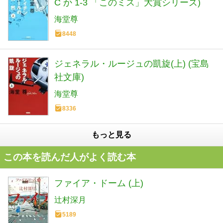
C か 1-3 「このミス」大賞シリーズ)
海堂尊
8448
ジェネラル・ルージュの凱旋(上) (宝島
社文庫)
海堂尊
8336
もっと見る
この本を読んだ人がよく読む本
ファイア・ドーム (上)
辻村深月
5189