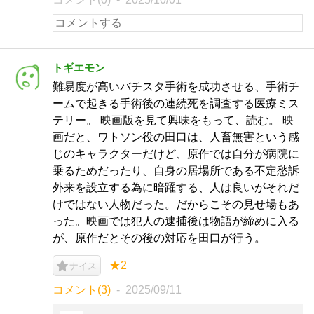
トギエモン
難易度が高いバチスタ手術を成功させる、手術チ
ームで起きる手術後の連続死を調査する医療ミス
テリー。 映画版を見て興味をもって、読む。 映
画だと、ワトソン役の田口は、人畜無害という感
じのキャラクターだけど、原作では自分が病院に
乗るためだったり、自身の居場所である不定愁訴
外来を設立する為に暗躍する、人は良いがそれだ
けではない人物だった。だからこその見せ場もあ
った。映画では犯人の逮捕後は物語が締めに入る
が、原作だとその後の対応を田口が行う。
★2
ナイス
コメント(3)
2025/09/11