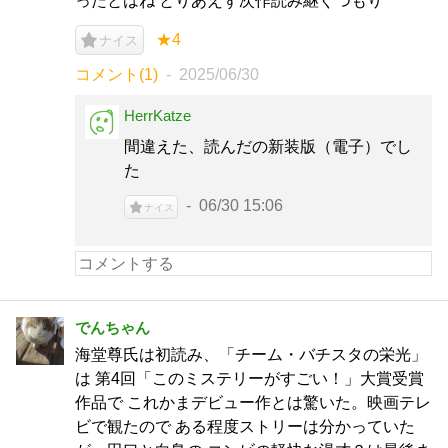
ったとはね とりあえず次作読み継ぐつもり
★4
ナイス
コメント(1)
2025/06/30
HerrKatze
間違えた、読んだの新装版（電子）でし
た
06/30 15:06
ナイス
でんちゃん
海堂尊氏は初読み、「チーム・バチスタの栄光」
は 第4回「このミステリーがすごい！」大賞受賞
作品で これかまデビュー作とは驚いた。映画テレ
ビで観たので ある程度ストリーは分かっていた