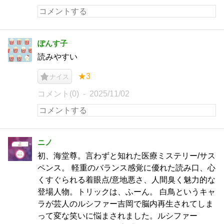
ぽんす子
読みやすい
★3
ナイス
コメント(0)
2025/11/02
ニノ
初、海堂尊。言わずと知れた医療ミステリー/サス
ペンス。 軽重のバランス感覚に優れた読み口、心
くすぐられる着眼点/意地悪さ、人間臭く魅力的な
登場人物。トリックは、ふーん。 白鳥というキャ
ラが芸人のルシファー吉岡で脳内再生されてしま
って変な笑いに悩まされました。ルシファー