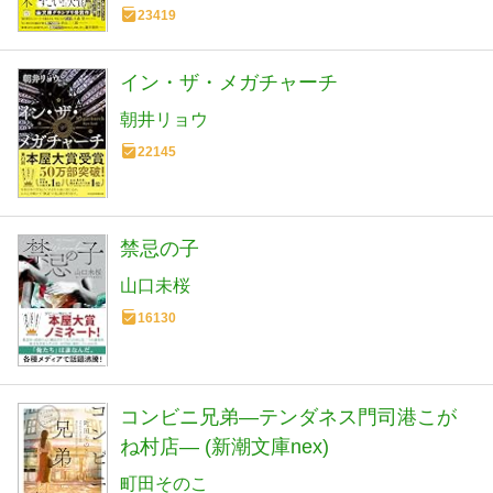
23419
イン・ザ・メガチャーチ
朝井リョウ
22145
禁忌の子
山口未桜
16130
コンビニ兄弟―テンダネス門司港こが
ね村店― (新潮文庫nex)
町田そのこ