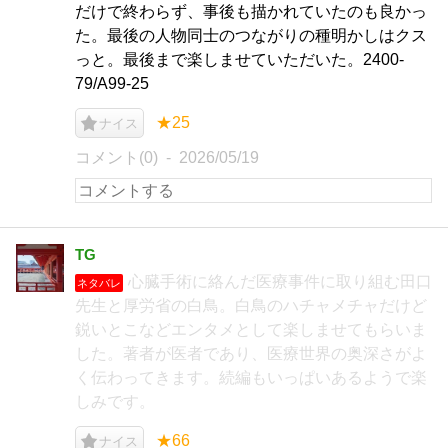
だけで終わらず、事後も描かれていたのも良かっ
た。最後の人物同士のつながりの種明かしはクス
っと。最後まで楽しませていただいた。2400-
79/A99-25
★25
ナイス
コメント(0)
2026/05/19
TG
心臓手術に絡んだ医療事件に取り組む田口
ネタバレ
先生と厚労省の白鳥。白鳥のハチャメチャだけど
鋭いとこなどエンタメとして楽しませてもらいま
した。著者が医者であり、医療世界の奥深さがよ
く伝わってきます。続編もいっぱいあるようで楽
しみです。
★66
ナイス