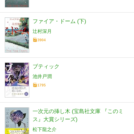
ファイア・ドーム (下)
辻村深月
3904
ブティック
池井戸潤
1795
一次元の挿し木 (宝島社文庫 『このミ
ス』大賞シリーズ)
松下龍之介