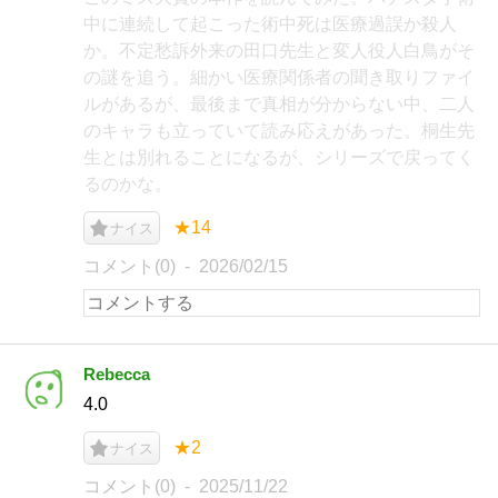
中に連続して起こった術中死は医療過誤か殺人
か。不定愁訴外来の田口先生と変人役人白鳥がそ
の謎を追う。細かい医療関係者の聞き取りファイ
ルがあるが、最後まで真相が分からない中、二人
のキャラも立っていて読み応えがあった。桐生先
生とは別れることになるが、シリーズで戻ってく
るのかな。
★14
ナイス
コメント(0)
2026/02/15
Rebecca
4.0
★2
ナイス
コメント(0)
2025/11/22