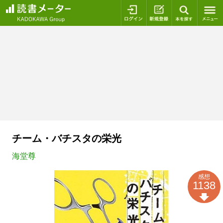
ログイン
新規登録
本を探
チーム・バチスタの栄光
海堂尊
感想
1138