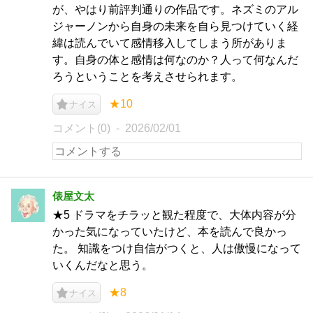
が、やはり前評判通りの作品です。ネズミのアル
ジャーノンから自身の未来を自ら見つけていく経
緯は読んでいて感情移入してしまう所がありま
す。自身の体と感情は何なのか？人って何なんだ
ろうということを考えさせられます。
★10
ナイス
コメント(0)
2026/02/01
俵屋文太
★5 ドラマをチラッと観た程度で、大体内容が分
かった気になっていたけど、本を読んで良かっ
た。 知識をつけ自信がつくと、人は傲慢になって
いくんだなと思う。
★8
ナイス