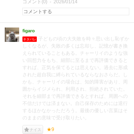
コメント(0)
2026/01/14
figaro
子どもの頃の大失敗を時々思い出し恥ずか
ネタバレ
しくなるが、失敗の多くは忘却し、記憶が書き換
えられていることもある。チャーリイのような強
い回想力をもち、細部に至るまで再評価できると
すれば、正気を保てるとは思えない。過去に形成
された超自我に縛られているならなおさらだ。し
かも、チャーリイの場合は、知的障害があり、周
囲からイジメられ、利用され、拒絶されていた。
それを細部まで再評価できるとすれば、周囲への
不信だけでは済まない。自己保存のためには退行
するほかなかっただろう。最後の優しい言葉はそ
のままの意味で受け取りたい。
★9
ナイス