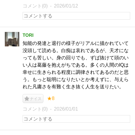
コメント(0)
2026/01/12
TORI
知能の発達と退行の様子がリアルに描かれていて
没頭して読める。白痴は哀れであるが、天才にな
っても苦しい。身の回りでも、ずば抜けて頭のい
い人は葛藤を抱えがちである。多くの人間のIQは
幸せに生きられる程度に調律されてあるのだと思
う。もっと聡明になりたいとか考えずに、与えら
れた凡庸さを有難く生き抜く人生を送りたい。
★8
ナイス
コメント(0)
2026/01/01