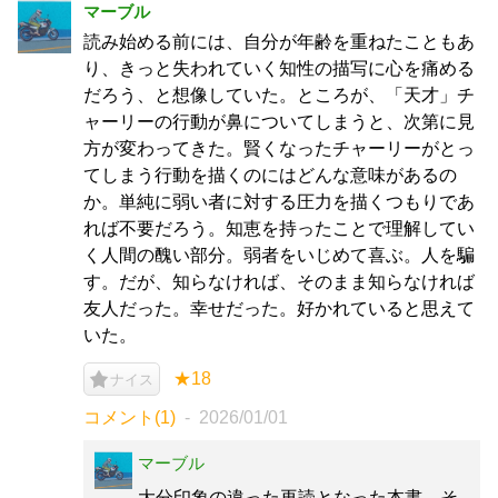
マーブル
読み始める前には、自分が年齢を重ねたこともあ
り、きっと失われていく知性の描写に心を痛める
だろう、と想像していた。ところが、「天才」チ
ャーリーの行動が鼻についてしまうと、次第に見
方が変わってきた。賢くなったチャーリーがとっ
てしまう行動を描くのにはどんな意味があるの
か。単純に弱い者に対する圧力を描くつもりであ
れば不要だろう。知恵を持ったことで理解してい
く人間の醜い部分。弱者をいじめて喜ぶ。人を騙
す。だが、知らなければ、そのまま知らなければ
友人だった。幸せだった。好かれていると思えて
いた。
★18
ナイス
コメント(1)
2026/01/01
マーブル
大分印象の違った再読となった本書。そ