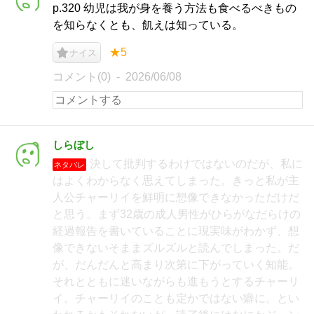
p.320 幼児は我が身を養う方法も食べるべきもの
を知らなくとも、飢えは知っている。
★5
ナイス
コメント(0)
2026/06/08
しらぼし
決して批判するわけではないのだが、私に
ネタバレ
はよくわからなく思えてしまった。きっと私が主
人公チャーリイを鮮明に想像できなかっただけだ
と思う。まず32歳の成人男性がひらがなだらけの
経過報告を書いていることに現実味がわかず、想
像できないそままズルズルと読んでしまった。だ
が、だんだんと高まり次第に下がっていく知能。
それとともに迷いながらも進もうとするチャーリ
イ。チャーリイのことも定かではない癖に。とい