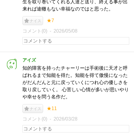
生を取り巻いてくれる人達と送り、終える事が出
来れば途轍もない幸福なのではと思った。
★7
ナイス
コメント(0)
2026/05/08
アイズ
知的障害を持ったチャーリーは手術後に天才と呼
ばれるまで知能を得た。知能を得て傲慢になった
がだんだんと元に戻っていくにつれ心の優しさを
取り戻していく。 心苦しい心情が多いが思いやり
や幸せを問う名作だ。
★11
ナイス
コメント(0)
2026/03/28