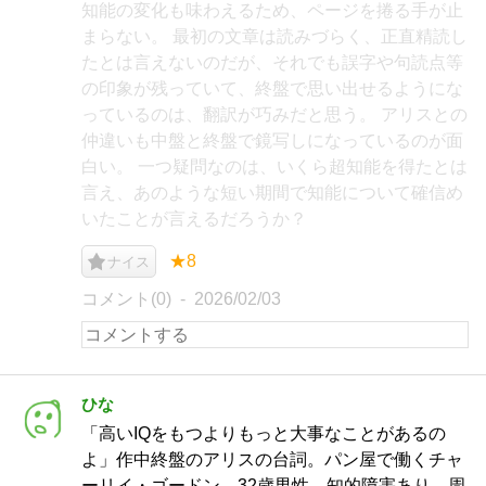
知能の変化も味わえるため、ページを捲る手が止
まらない。 最初の文章は読みづらく、正直精読し
たとは言えないのだが、それでも誤字や句読点等
の印象が残っていて、終盤で思い出せるようにな
っているのは、翻訳が巧みだと思う。 アリスとの
仲違いも中盤と終盤で鏡写しになっているのが面
白い。 一つ疑問なのは、いくら超知能を得たとは
言え、あのような短い期間で知能について確信め
いたことが言えるだろうか？
★8
ナイス
コメント(0)
2026/02/03
ひな
「高いIQをもつよりもっと大事なことがあるの
よ」作中終盤のアリスの台詞。パン屋で働くチャ
ーリイ・ゴードン、32歳男性、知的障害あり。周