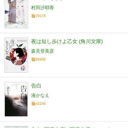
村田沙耶香
79176
夜は短し歩けよ乙女 (角川文庫)
森見登美彦
85956
告白
湊かなえ
42236