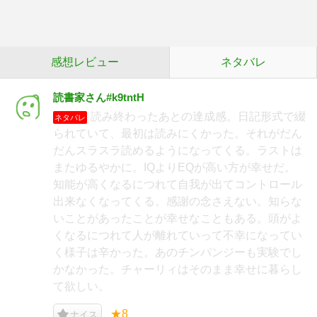
感想レビュー
ネタバレ
読書家さん#k9tntH
読み終わったあとの達成感。日記形式で綴
ネタバレ
られていて、最初は読みにくかった。それがだん
だんスラスラ読めるようになってくる。ラストは
またゆるやかに。IQよりEQが高い方が幸せだ。
知能が高くなるにつれて自我が出てコントロール
出来なくなってくる。感謝の念さえない。知らな
いことがあったことが幸せなこともある。頭がよ
くなるにつれて人が離れていって不幸になってい
く様子は辛かった。あのチンパンジーも実験でし
かなかった。チャーリィはそのまま幸せに暮らし
て欲しい。
★8
ナイス