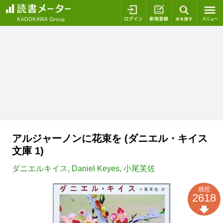
ログイン
新規登録
本を探
アルジャーノンに花束を (ダニエル・キイス
文庫 1)
ダニエルキイス
,
Daniel Keyes
,
小尾芙佐
感想
2618