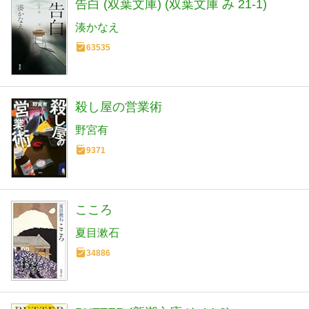
告白 (双葉文庫) (双葉文庫 み 21-1)
湊かなえ
63535
殺し屋の営業術
野宮有
9371
こころ
夏目漱石
34886