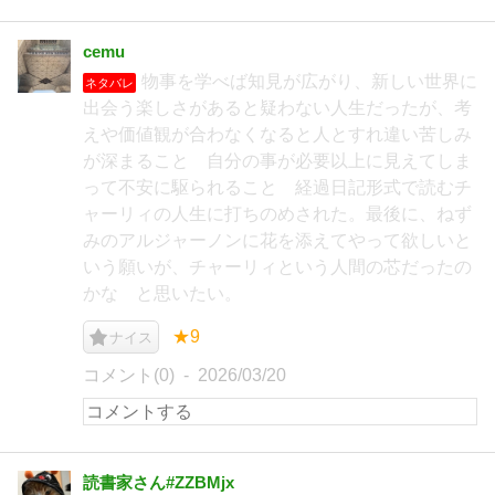
cemu
物事を学べば知見が広がり、新しい世界に
ネタバレ
出会う楽しさがあると疑わない人生だったが、考
えや価値観が合わなくなると人とすれ違い苦しみ
が深まること 自分の事が必要以上に見えてしま
って不安に駆られること 経過日記形式で読むチ
ャーリィの人生に打ちのめされた。最後に、ねず
みのアルジャーノンに花を添えてやって欲しいと
いう願いが、チャーリィという人間の芯だったの
かな と思いたい。
★9
ナイス
コメント(0)
2026/03/20
読書家さん#ZZBMjx