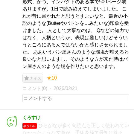
形式、かつ、インパクトのある本で500ページ弱
ありますが、1日で読み終えてしまいました。 こ
れが昔に書かれたと思うとすごいなと、最近の小
説のような(Butterやバトンを…みたいな)印象を受
けました。 人として大事なのは、IQなどの知力で
はなく、人柄というか、表現は難しいけどそうい
うところにあるんではないかと感じさせられまし
た。 ああいうパン屋さんのような環境が増えると
良いなと思いますし、そのような方が来た時はパ
ン屋さんのような場を作りたいと思います。
★10
ナイス
コメント(0)
2026/02/21
くろすけ
ひらがなが多く句読点も正しく使われてい
ネタバレ
なかったような文章が、手術を経て最初は徐々