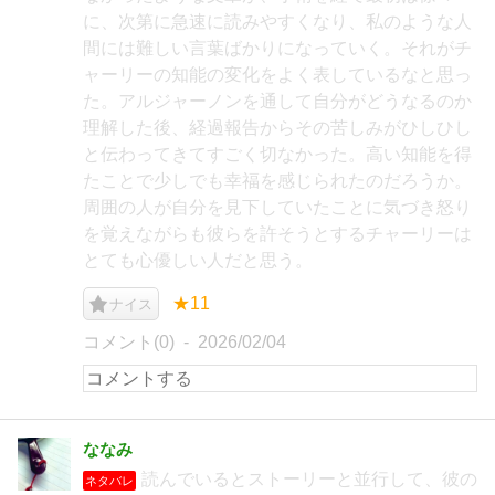
に、次第に急速に読みやすくなり、私のような人
間には難しい言葉ばかりになっていく。それがチ
ャーリーの知能の変化をよく表しているなと思っ
た。アルジャーノンを通して自分がどうなるのか
理解した後、経過報告からその苦しみがひしひし
と伝わってきてすごく切なかった。高い知能を得
たことで少しでも幸福を感じられたのだろうか。
周囲の人が自分を見下していたことに気づき怒り
を覚えながらも彼らを許そうとするチャーリーは
とても心優しい人だと思う。
★11
ナイス
コメント(0)
2026/02/04
ななみ
読んでいるとストーリーと並行して、彼の
ネタバレ