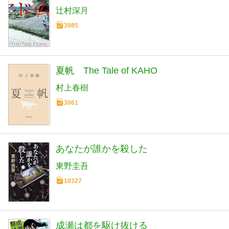
辻村深月
3985
夏帆 The Tale of KAHO
村上春樹
3061
あなたが誰かを殺した
東野圭吾
10327
成瀬は都を駆け抜ける