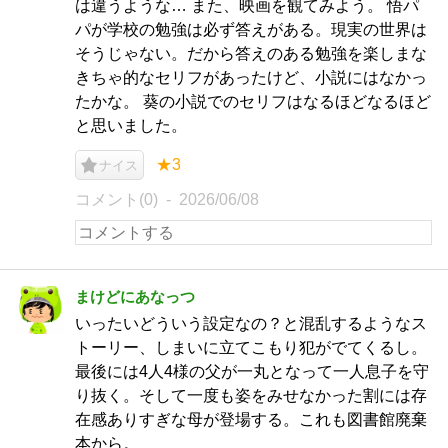
は違うような… また、映画を観てみよう。 悟パ
パが学校の勉強は必ず答えがある。現実の世界は
そうじゃない。だから答えのある勉強を楽しまな
きちゃ的なセリフがあったけど、小説にはなかっ
たかな。 葵の小説でのセリフはなるほどなるほど
と思いました。
★3
ナイス
コメント(0)
2026/06/08
まけどにあなっつ
いったいどういう設定なの？と混乱するようなス
トーリー、しまいに立てこもり犯がでてくるし。
最後には4人4様の父が一丸となって一人息子を守
り抜く。そして一度も姿をみせなかった割には存
在感ありすぎな母が登場する。これも図書館廃棄
本から。