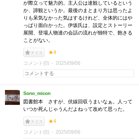
が際立って魅力的。主人公は達観しているという
か、諦観というか。最後のまとまり方は思ったよ
りも呆気なかった気はするけれど、全体的にはや
っぱり面白かった。伊坂氏は、設定とストーリー
展開、登場人物達の会話の流れが独特で、飽きる
ことがない。
★4
ナイス
コメント(0)
2025/09/06
Sono_micon
図書館本 さすが、伏線回収うまいなぁ。人って
いつか死んじゃうんだよねって改めて思った。
★4
ナイス
コメント(0)
2025/09/06