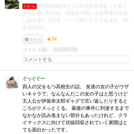
高校生由紀夫と4人の父が巻き起こすあり
ネタバレ
そうに無い日常話。同級生や怖い人犯罪者が登場
し話を盛り上げる。いつの間にか引き込まれ、満
足感を得た。
★34
ナイス
コメント(0)
2025/07/30
ぐっぐぐー
四人の父をもつ高校生の話。 友達の女の子がウザ
いキャラで、なんなんだこの女の子はと思うけど
主人公が伊坂幸太郎ギャグで言い返したりすると
ころがクスっとくる。 最後の事件に到達するまで
なかなか読み進まない部分もあったけれど、クラ
イマックスに向けて伏線回収されていく展開はと
ても面白かったです。