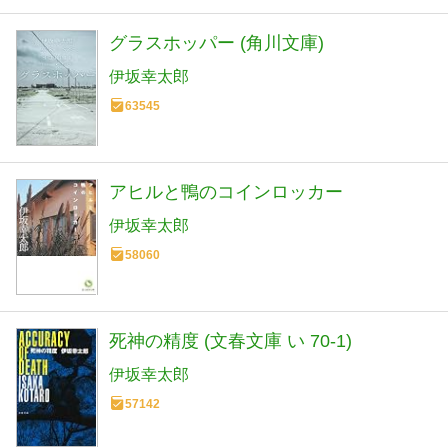
グラスホッパー (角川文庫)
伊坂幸太郎
63545
アヒルと鴨のコインロッカー
伊坂幸太郎
58060
死神の精度 (文春文庫 い 70-1)
伊坂幸太郎
57142