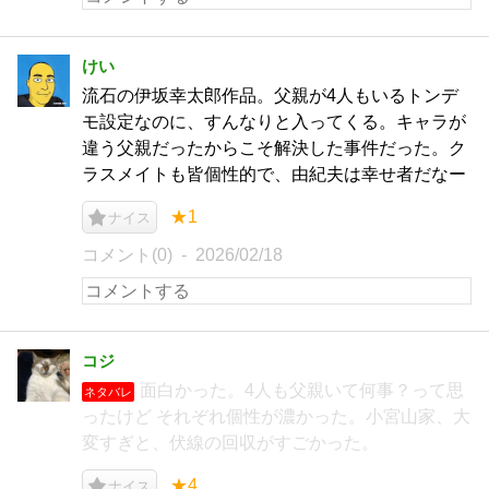
けい
流石の伊坂幸太郎作品。父親が4人もいるトンデ
モ設定なのに、すんなりと入ってくる。キャラが
違う父親だったからこそ解決した事件だった。ク
ラスメイトも皆個性的で、由紀夫は幸せ者だなー
★1
ナイス
コメント(0)
2026/02/18
コジ
面白かった。4人も父親いて何事？って思
ネタバレ
ったけど それぞれ個性が濃かった。小宮山家、大
変すぎと、伏線の回収がすごかった。
★4
ナイス