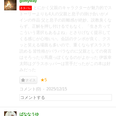
gomyway
とにかく父親のキャラクターが魅力的でス
ネタバレ
トーリーよりも4人の父親と息子の掛け合いがメ
インの作品 父と息子の距離感が絶妙。説教臭くな
らず、正解を押し付けるでもなく、「生き方って
こういう選択もあるよね」とさりげなく提示して
くる感じが心地いい。会話のテンポが良く、クス
ッと笑える場面も多いので、重くならずスラスラ
読める 皆性格がバラバラなのに父親としての発言
はそろったり馬鹿っぽくなるのがよかった 伊坂幸
太郎はグラスホッパーは苦手だったがこの本は好
みだった
★5
ナイス
コメント(0)
2025/12/15
ばななうゆ