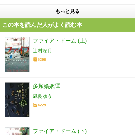
もっと見る
この本を読んだ人がよく読む本
ファイア・ドーム (上)
辻村深月
5290
多類婚姻譚
凪良ゆう
4229
ファイア・ドーム (下)