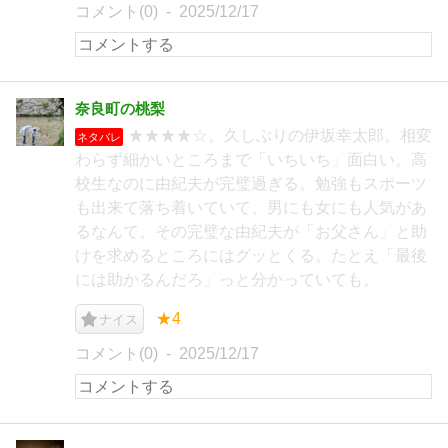
コメント(0)
2025/12/17
奈良町の桃梨
★★★★☆。久しぶりの伊坂幸太郎。相変
ネタバレ
わらず細かいところまで「いちいち」面白い。高
校生なのに由紀夫が完璧過ぎる。勉強もスポーツ
も出来て落ち着いていて、男にも女にも人気があ
るなんて。その完璧な由紀夫が「お父さん」と助
けを求めるところにはグッとくる。たとえ「最後
には助かるんだろ」っと分かっていても。
★4
ナイス
コメント(0)
2025/12/17