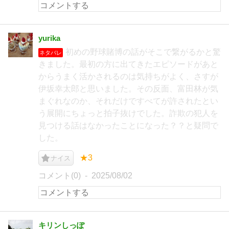
yurika
初めの野球賭博の話がそこで繋がるかと驚
ネタバレ
きました。最初の方に出てきたエピソードがあと
からうまく活かされるのは気持ちがよく、さすが
伊坂幸太郎と思いました。その反面、富田林が気
まぐれなのか、それだけですべてが許されたとい
う展開にちょっと拍子抜けでした。詐欺の犯人を
見つける話はなかったことになった？？と疑問で
した。
★3
ナイス
コメント(0)
2025/08/02
キリンしっぽ