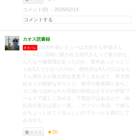
コメント(0)
2026/02/14
カオス読書録
2026年初レビューは大好きな伊坂さん
ネタバレ
で。4人に同時に愛される知代さんって魅力的な
んだな〜修羅場があったのか、案外あっさりとじ
ゃあ5人でとなったのか。個性的な4人の父はもち
ろん強引さが魅力的な多恵子と合わせて、秀才由
紀夫との軽妙なやりとり、後半の急展開とあちこ
ちに散りばめられた伏線の回収はさすがの伊坂ワ
ールドで楽しく読める。下世話ではあるけど、由
紀夫の実父は葵に一票。「ガソリン生活」で彼ら
がちょっと出てくるらしいのでそっちを再読して
みるかな。
★20
ナイス