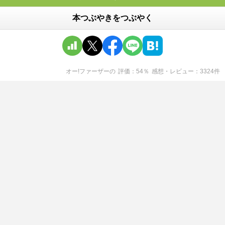
本つぶやきをつぶやく
オー!ファーザー
の
評価
54
％
感想・レビュー
3324
件