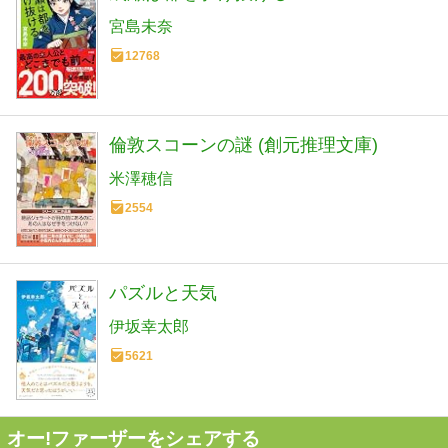
宮島未奈
12768
倫敦スコーンの謎 (創元推理文庫)
米澤穂信
2554
パズルと天気
伊坂幸太郎
5621
オー!ファーザーをシェアする