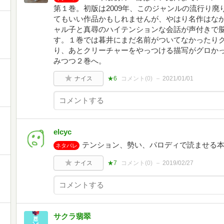
第１巻。初版は2009年、このジャンルの流行り
てもいい作品かもしれませんが、やはり名作はな
ャル子と真尋のハイテンションな会話が声付きで
す。１巻では暮井にまだ名前がついてなかったり
り、あとクリーチャーをやっつける描写がグロか
みつつ２巻へ。
ナイス
★6
コメント(
0
)
2021/01/01
elcyc
テンション、勢い、パロディで読ませる
ネタバレ
ナイス
★7
コメント(
0
)
2019/02/27
サクラ翡翠