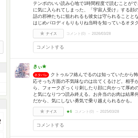
テンポのいい読み心地で1時間程度で読むことがで
に気に入られてしまった、「宇宙人受け」する顔
話の邪神たちに狙われるも彼女は守られることと
はじめパロディもりもりね当時を知っているオタ
ナイス
コメント(
0
)
2026/03/28
きぃ✬
クトゥルフ絡んでるのは知っていたから
ネタバレ
応そっち方面の不気味なのは出てくるけど。相手
ら、フォークざっくり刺したり顔に向かって厚め
と気になりつつ読み終える。お弁当のお肉は結果
だから、気にしない勇気で乗り越えられるかも。
ナイス
★6
コメント(
0
)
2025/03/28