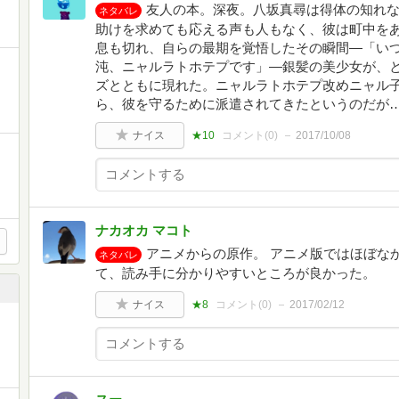
友人の本。深夜。八坂真尋は得体の知れ
ネタバレ
助けを求めても応える声も人もなく、彼は町中を
息も切れ、自らの最期を覚悟したその瞬間―「い
沌、ニャルラトホテプです」―銀髪の美少女が、
ズとともに現れた。ニャルラトホテプ改めニャル
ら、彼を守るために派遣されてきたというのだが
ナイス
★10
コメント(
0
)
2017/10/08
ナカオカ マコト
アニメからの原作。 アニメ版ではほぼな
ネタバレ
て、読み手に分かりやすいところが良かった。
ナイス
★8
コメント(
0
)
2017/02/12