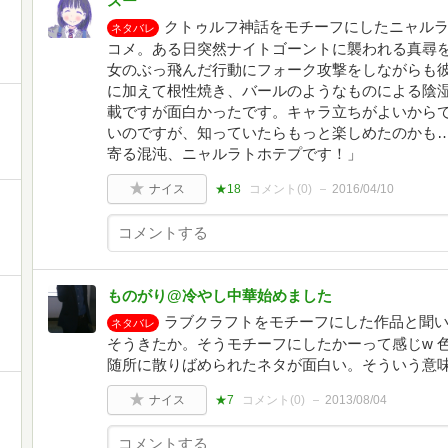
スー
クトゥルフ神話をモチーフにしたニャル
ネタバレ
コメ。ある日突然ナイトゴーントに襲われる真尋を
女のぶっ飛んだ行動にフォーク攻撃をしながらも
に加えて根性焼き、バールのようなものによる陰
載ですが面白かったです。キャラ立ちがよいから
いのですが、知っていたらもっと楽しめたのかも…
寄る混沌、ニャルラトホテプです！」
ナイス
★18
コメント(
0
)
2016/04/10
ものがり@冷やし中華始めました
ラブクラフトをモチーフにした作品と聞
ネタバレ
そうきたか。そうモチーフにしたかーって感じw 
随所に散りばめられたネタが面白い。そういう意
ナイス
★7
コメント(
0
)
2013/08/04