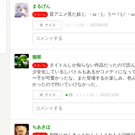
まるげん
昔アニメ見た奴 (」・ω・)」うー！(／・
ネタバレ
ナイス
コメント(
0
)
2023/01/31
翡翠
タイトルしか知らない作品だったので読
ネタバレ
少女化しているしバトルもあるがコメディになっ
ー子が可愛かったな。また登場するか楽しみ。色
かったので付いていけなかった。
ナイス
★15
コメント(
0
)
2022/11/29
ちあきほ
初版にせんきゅうねん！！うわもう10年