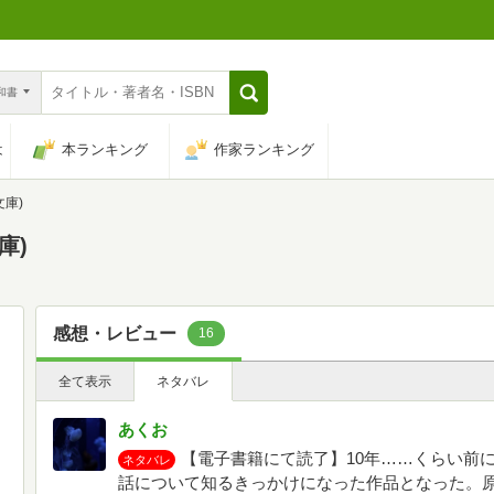
n和書
は
本ランキング
作家ランキング
文庫)
庫)
感想・レビュー
16
全て表示
ネタバレ
あくお
【電子書籍にて読了】10年……くらい前
ネタバレ
話について知るきっかけになった作品となった。