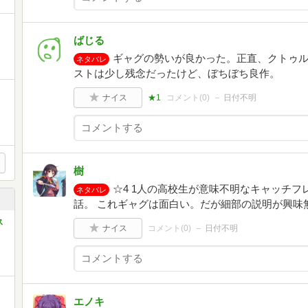
ばじる
ギャグの勢いが良かった。正直、クトゥ
ネタバレ
ストは少し残念だったけど、ぼちぼち良作。
ナイス
★1
コメント(
0
)
日付不明
樹
☆4 1人の高校生が意味不明なキャッチ
ネタバレ
話。 これギャグは面白い。だが細部の説明が興味
ス
ナイス
コメント(
0
)
日付不明
エノキ