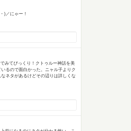
ω・)／にゃー！
んでみてびっくり！クトゥルー神話を美
ているので面白かった。ニャル子よりク
んなネタがあるけどその辺りは詳しくな
以上前になるのにネタが分かる怖い。こ