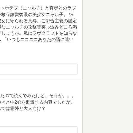
ラトホテプ（ニャル子）と真尋とのラブ
救う銀髪碧眼の美少女ニャル子。 彼
彼女に守られる真尋。ご都合主義の設定
湿なニャル子の攻撃等突っ込みどころ満
でしょうか。私はラヴクラフトを知らな
 「いつもニコニコあなたの隣に這い
いたので読んでみたけど、そうか。。。
色々と中2心を刺激する内容でしたが、
味では意外と大人向け？