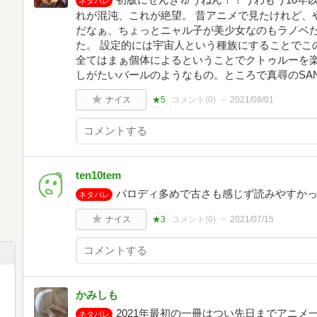
ネタバレ
れが混沌、これが絶望。 昔アニメで見たけれど、
だなぁ、ちょっとニャル子が美少女なのもラノベ
た。 設定的には宇宙人という種族にすることでこ
全てはまぁ個体によるということでクトゥルーを
しがたいバールのようなもの。ところで真尋のSA
ナイス
★5
コメント(
0
)
2021/08/01
ten10tem
パロディ多めで古さも感じず読みやすか
ネタバレ
ナイス
★3
コメント(
0
)
2021/07/15
かみしも
2021年最初の一冊はつい先日までアニ
ネタバレ