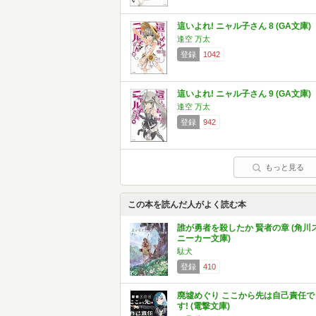
這いよれ! ニャル子さん 8 (GA文庫)
逢空 万太
登録
1042
這いよれ! ニャル子さん 9 (GA文庫)
逢空 万太
登録
942
もっと見る
この本を読んだ人がよく読む本
誰が勇者を殺したか 賢者の章 (角川
ニーカー文庫)
駄犬
登録
410
廃墟めぐり ここから先は自己責任で
す! (電撃文庫)