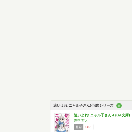
這いよれ!ニャル子さん(小説)シリーズ
8
這いよれ! ニャル子さん 4 (GA文庫)
逢空 万太
登録
1451