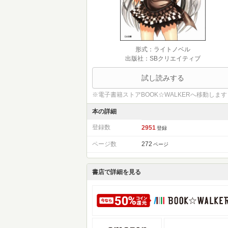
形式：ライトノベル
出版社：SBクリエイティブ
試し読みする
※電子書籍ストアBOOK☆WALKERへ移動します
本の詳細
登録数
2951
登録
ページ数
272
ページ
書店で詳細を見る