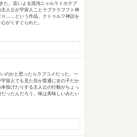
きた。這いよる混沌ニャルラトホテプ
の主人公が宇宙人ことラブクラフフト神
なり……という作品。クトゥルフ神話を
ク心がくすぐられた。
怖いのかと思ったらラブコメだった。一
が宇宙人でも見た目が普通に女の子だか
の本投げたりする主人公の行動がちょっ
何だったんだろう。味は美味しいみたい