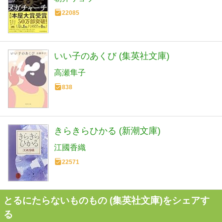
22085
いい子のあくび (集英社文庫)
高瀬隼子
838
きらきらひかる (新潮文庫)
江國香織
22571
とるにたらないものもの (集英社文庫)をシェアす
る