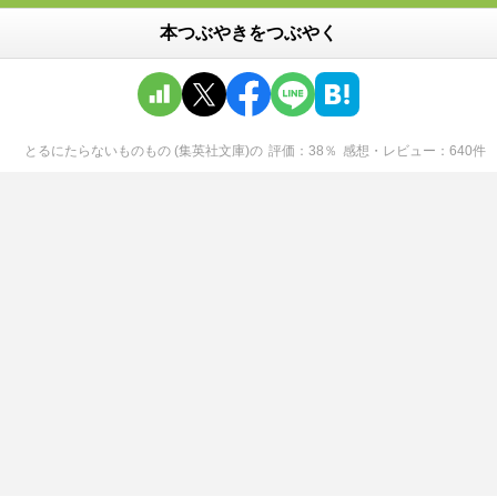
本つぶやきをつぶやく
とるにたらないものもの (集英社文庫)
の
評価
38
％
感想・レビュー
640
件