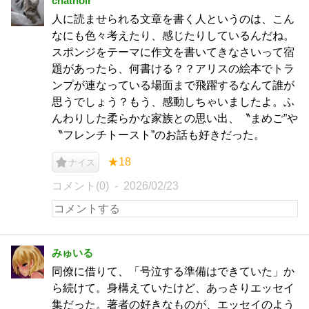
chatnoir
人に読ませられる文章を書く人というのは、こん
なにも色々考えたり、感じたりしているんだね。
スポンジをテーマに作文を書いてきなさいって宿
題があったら、何書ける？？アリスの絵本でトラ
ンプが連なっている場面まで飛躍するなんて誰が
思うでしょう？もう、感動しちゃいましたよ。ふ
んわりした柔らかな家族との思い出、〝まめご”や
〝フレンチトースト”のお話も好きだった。
★18
ナイス
コメント(0)
2026/02/23
みゅいる
同僚に借りて、「号泣する準備はできていた」か
ら続けて。身構えていたけど、あっさりエッセイ
集だった。著者の好きなものが、エッセイのよう