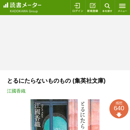
ログイン
新規登録
本を探
とるにたらないものもの (集英社文庫)
江國香織
感想
640