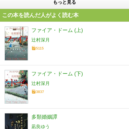
もっと見る
この本を読んだ人がよく読む本
ファイア・ドーム (上)
辻村深月
5115
ファイア・ドーム (下)
辻村深月
3837
多類婚姻譚
凪良ゆう