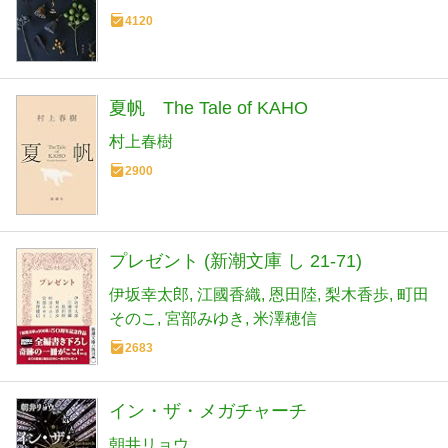
4120
夏帆 The Tale of KAHO
村上春樹
2900
プレゼント (新潮文庫 し 21-71)
伊坂幸太郎
江國香織
恩田陸
梨木香歩
町田
そのこ
宮部みゆき
米澤穂信
2683
イン・ザ・メガチャーチ
朝井リョウ