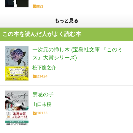
953
もっと見る
この本を読んだ人がよく読む本
一次元の挿し木 (宝島社文庫 『このミ
ス』大賞シリーズ)
松下龍之介
23424
禁忌の子
山口未桜
16133