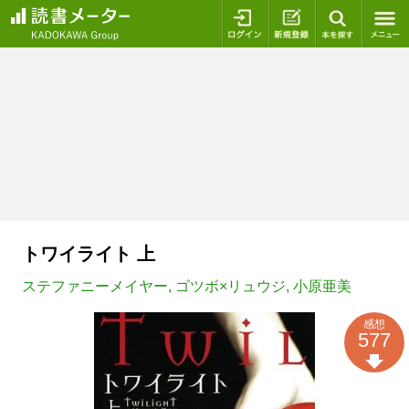
ログイン
新規登録
本を探
トワイライト 上
ステファニーメイヤー
,
ゴツボ×リュウジ
,
小原亜美
感想
577