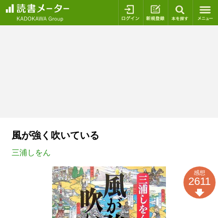
ログイン
新規登録
本を探
風が強く吹いている
三浦しをん
感想
2611