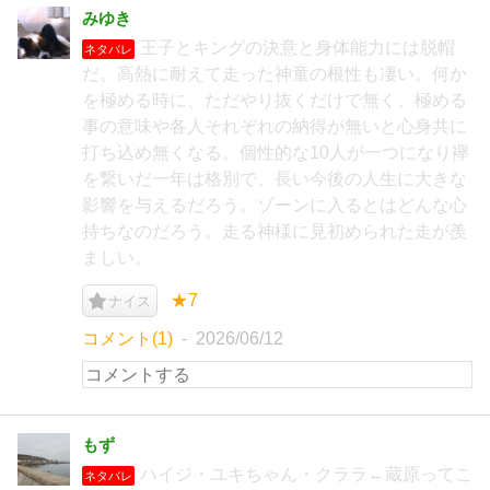
みゆき
王子とキングの決意と身体能力には脱帽
ネタバレ
だ。高熱に耐えて走った神童の根性も凄い。何か
を極める時に、ただやり抜くだけで無く、極める
事の意味や各人それぞれの納得が無いと心身共に
打ち込め無くなる。個性的な10人が一つになり襷
を繋いだ一年は格別で、長い今後の人生に大きな
影響を与えるだろう。ゾーンに入るとはどんな心
持ちなのだろう。走る神様に見初められた走が羨
ましい。
★7
ナイス
コメント(1)
2026/06/12
もず
ハイジ・ユキちゃん・クララ←蔵原ってこ
ネタバレ