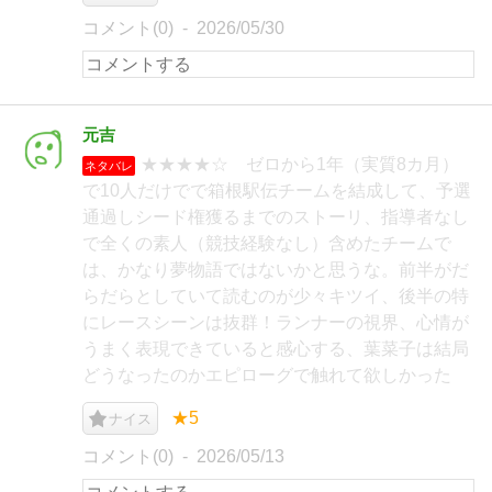
コメント(0)
2026/05/30
元吉
★★★★☆ ゼロから1年（実質8カ月）
ネタバレ
で10人だけでで箱根駅伝チームを結成して、予選
通過しシード権獲るまでのストーリ、指導者なし
で全くの素人（競技経験なし）含めたチームで
は、かなり夢物語ではないかと思うな。前半がだ
らだらとしていて読むのが少々キツイ、後半の特
にレースシーンは抜群！ランナーの視界、心情が
うまく表現できていると感心する、葉菜子は結局
どうなったのかエピローグで触れて欲しかった
★5
ナイス
コメント(0)
2026/05/13