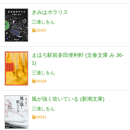
きみはポラリス
三浦しをん
32457
まほろ駅前多田便利軒 (文春文庫 み 36-
1)
三浦しをん
32229
風が強く吹いている (新潮文庫)
三浦しをん
30531