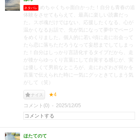
めちゃくちゃ面白かった！自分も青春の追
ネタバレ
体験をさせてもらえて、最高に楽しい読書だっ
た。スポ魂だけではない、応援したくなる、心が
温かくなるお話で、先が気になって夢中でページ
をめくりました。個人的に若い頃に走に出会って
たら恋に落ちただろうなって妄想までしてしまっ
た！自分はしっかり言語化するタイプだから、走
が後からゆっくり言葉にして自覚する感じが、実
は優しくて男前なところが、走にわざわざ何かを
言葉で伝えられた時に一気にグッときてしまう気
がして（笑）
★4
ナイス
コメント(0)
2025/12/05
ほたてのて