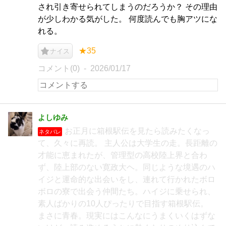
され引き寄せられてしまうのだろうか？ その理由
が少しわかる気がした。 何度読んでも胸アツにな
れる。
★35
ナイス
コメント(0)
2026/01/17
よしゆみ
お正月に箱根駅伝を見たら読みたくなっ
ネタバレ
て、久々に再読。 主人公は大学生の走。長距離の
才能に恵まれたが、管理型の高校陸上界と合わ
ず、陸上部のない寛政大ヘ。同じような境遇のハ
イジと運命的な出会いをし、連れて行かれたボロ
ボロの寮で出会う仲間たち。ハイジに乗せられ、
素人ばかりの10人ぴったりで目指す箱根駅伝。
まさに青春。現実にはこんなにうまくいくはずな