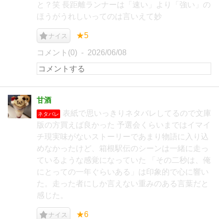
と？笑 長距離ランナーは「速い」より「強い」の
ほうがうれしいってのは言いえて妙
★5
ナイス
コメント(0)
2026/06/08
甘酒
表紙で思いっきりネタバレしてるので文庫
ネタバレ
版の方買えば良かった 予選会くらいまではイマイ
チ現実味がないストーリーであまり物語に入り込
めなかったけど、箱根駅伝のシーンは一緒に走っ
ているような感覚になっていた 「その二秒は、俺
にとっての一年ぐらいある」は印象的で心に響い
た。走った者にしか言えない重みのある言葉だと
感じた。
★6
ナイス