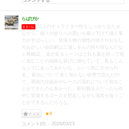
らばぴか
10人のキャラクター性をしっかり立たせ
ネタバレ
ながら、個々の走りへの思いを掘り下げて描く筆
力がすばらしい。登場人物の個性の強さやおもし
ろおかしい会話劇は三浦しをんの持ち味なんだな
と再確認。 走が走るシーンはどれも風を切って前
に進むことの純粋な喜びに満ちていて、私もこん
なふうに走ってみたいな、という気にさせられ
る。 駅伝について全く知らない状態で読んだの
で、選抜の仕組みやレースの流れについて知るこ
とができたのも良かった。駅伝観る人だったら作
中に登場するコースを想起しながら場面を追うこ
とができるんだろうな。
★9
ナイス
コメント(0)
2026/03/23