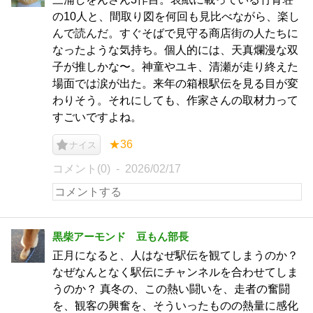
の10人と、間取り図を何回も見比べながら、楽し
んで読んだ。すぐそばで見守る商店街の人たちに
なったような気持ち。個人的には、天真爛漫な双
子が推しかな〜。神童やユキ、清瀬が走り終えた
場面では涙が出た。来年の箱根駅伝を見る目が変
わりそう。それにしても、作家さんの取材力って
すごいですよね。
★36
ナイス
コメント(0)
2026/02/17
黒柴アーモンド 豆もん部長
正月になると、人はなぜ駅伝を観てしまうのか？
なぜなんとなく駅伝にチャンネルを合わせてしま
うのか？ 真冬の、この熱い闘いを、走者の奮闘
を、観客の興奮を、そういったものの熱量に感化