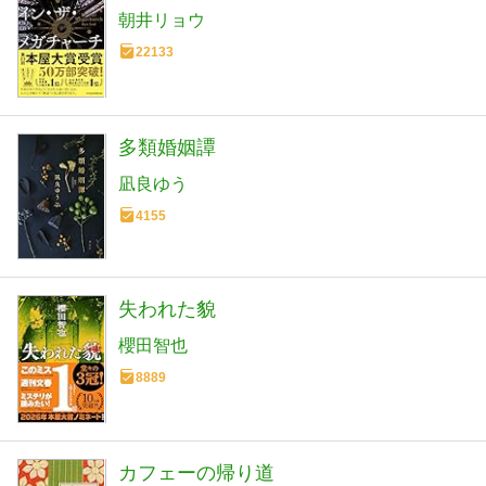
朝井リョウ
22133
多類婚姻譚
凪良ゆう
4155
失われた貌
櫻田智也
8889
カフェーの帰り道