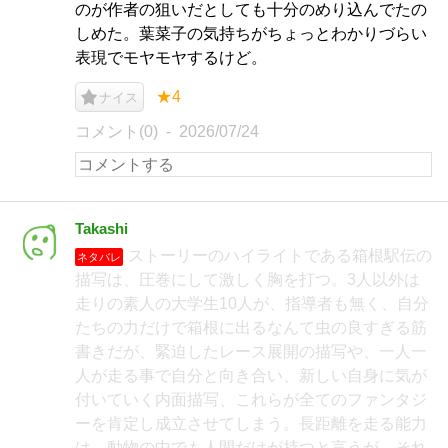
のが作者の狙いだとしても十分のめり込んでたの
しめた。葉菜子の気持ちがちょっとわかりづらい
表現でモヤモヤするけど。
★4
ナイス
コメント(0)
2026/07/24
Takashi
ストーリーのハイライトである箱根駅伝の
ネタバレ
描写は、圧巻にして激しく胸を打つ。3人以外は
走りの素人の大学生10人が、指導者も無く、自分
たちの力だけで箱根に出るなんて虫の良すぎる筋
書きだが、緊迫したレース展開の描写や、一人一
人が走る事で自分と向き合い、新しい自身に気が
付いていく内面描写、これらが全てのファンタジ
ーを肯定し成立させてしまう。長距離を走る能力
は、動物の中でも人間だけが持つと言うが、それ