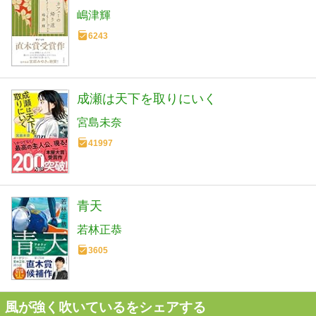
嶋津輝
6243
成瀬は天下を取りにいく
宮島未奈
41997
青天
若林正恭
3605
風が強く吹いているをシェアする