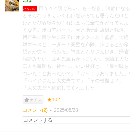
こほ
再々々々読ぐらい。もー好き。冷静になる
ネタバレ
とそんなうまくいくわけなかろても思うんだけど
ひとたび表紙をめくれば直ちに全てがどうでもよ
くなる。ボロアパート、犬と地元商店街と銭湯、
留年生に留学生に双子にオタクに名？監督、で絶
対エースとリーダー！完璧な布陣。信じるとか希
望とか交々、沁みる。神童とムサさん好き、帰省
話読みたい。ユキ先輩もかっこいい、勿論主人公
二人も藤岡も、皆かっこいい皆好き。「俺が嘘を
ついたことあったか？」「けっこうありました」/
「ハイジさんは大丈夫です」「その根拠は？」
「大丈夫だと約束してくれました」
★102
ナイス
コメント(2)
2025/08/28