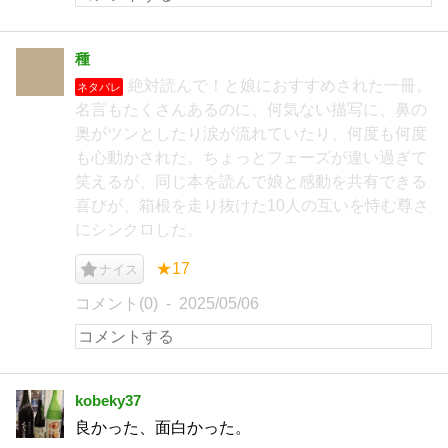
種
絶対読んで！と娘におすすめされた一冊。
ネタバレ
名言もたくさんあるのに、何気ない描写に、鼻の
奥がツンとしたり涙が流れていたり、何度も何度
も心動かされた。ちょっとフェーズが違い過ぎて
笑えるが、同じ本を読んで娘と感動を共有できる
喜びが、箱根を走り抜けた10人の互いを恃む尊さ
にシンクロした。
★17
ナイス
コメント(0)
2025/05/06
kobeky37
良かった、面白かった。