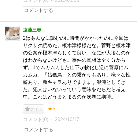
コメント(0)
2025/01/08
遠藤三春
2はあんなに読むのに時間がかかったのに今回は
サクサク読めた。榎木津様様だな。菅野と榎木津
の公案が榎木津らしくて良い。なにが大悟なのか
はわからないけども。事件の真相は全く分から
ず。1でムカムカした山下が軟化し逆に菅原にム
カムカ。「姑獲鳥」との繋がりもあり、様々な性
癖あり、新キャラありでますます混沌としてき
た。犯人はいないっていう意味をだらだら考え
中。これはどうまとまるのか次巻に期待。
★5
ナイス
コメント(0)
2024/10/17