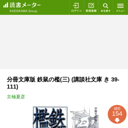
ログイン
新規登録
本を探
分冊文庫版 鉄鼠の檻(三) (講談社文庫 き 39-
111)
京極夏彦
感想
154