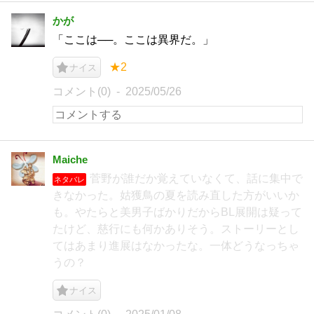
かが
「ここは──。ここは異界だ。」
★2
ナイス
コメント(0)
2025/05/26
Maiche
菅野が誰だか覚えていなくて、話に集中で
ネタバレ
きなかった。姑獲鳥の夏を読み直した方がいいか
も。やたらと美男子ばかりだからBL展開は疑って
たけど、慈行にも何かありそう。ストーリーとし
てはあまり進展はなかったな。一体どうなっちゃ
うの？
ナイス