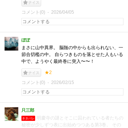
ナイス
コメント(0)
2026/04/05
ぽぽ
まさに山中異界。 脳髄の中からも出られない、一
節合切檻の中。 自らつきものを落とせた人もいる
中で、ようやく最終巻に突入〜〜！
★2
ナイス
コメント(0)
2026/02/15
只三郎
明慶寺の謎とそこに囚われている者たちの
ネタバレ
秘密が少しずつ表に出始めつつある第3巻。 その