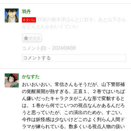
羽丹
鉄鼠の榎木津ほんとに好き。あと山下さん
ネタバレ
がどんどんかわいくていい
ナイス
コメント(0)
2024/09/08
かなすた
おいおいおい。常信さんもそうだが、山下警部補
の覚醒展開が熱すぎる。正直１、２巻ではいちば
ん嫌いだったキャラクタがこんな形で変貌すると
は。１巻から何でこいつの視点なんかあるんだろ
うと思っていたが、この演出のためか。すごい。
今作は妖怪感は少ないけどこのよく判らん人間ド
ラマが練られている。数多くいる視点人物の扱い