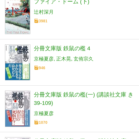
ファイア・ドーム (下)
辻村深月
3981
分冊文庫版 鉄鼠の檻 4
京極夏彦
正木晃
玄侑宗久
946
分冊文庫版 鉄鼠の檻(一) (講談社文庫 き
39-109)
京極夏彦
1070