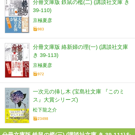
分冊文庫版 鉄鼠の檻(二) (講談社文庫 き
39-110)
京極夏彦
983
分冊文庫版 絡新婦の理(一) (講談社文庫
き 39-113)
京極夏彦
972
一次元の挿し木 (宝島社文庫 『このミ
ス』大賞シリーズ)
松下龍之介
23498
分冊文庫版 鉄鼠の檻(三) (講談社文庫 き 39-111)を