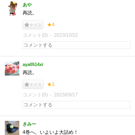
あや
再読。
★4
ナイス
コメント(0)
2023/10/22
aya0514xi
再読。
★1
ナイス
コメント(0)
2023/09/17
きみー
4巻へ。いよいよ大詰め！