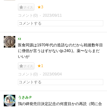
★3
ナイス
コメント(0)
2023/09/11
rz
医食同源は1970年代の造語なのだから戦後数年目
に僧侶が言うはずがない(p.240.)。薬〜ならまだ
いいが
★1
ナイス
コメント(0)
2023/09/04
うさみＰ
鵼の碑発売日決定記念の何度目かの再読（間に合