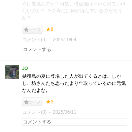
寺は魔境なのか？何故、僧侶達は寺から出ていけ
ないのか？ その寺には何が潜んでいるのだろう
か？
★8
ナイス
コメント(0)
2025/10/04
JO
姑獲鳥の夏に登場した人が出てくるとは。しか
し、坊さんたち思ったより年取っているのに元気
なんだよな。
★3
ナイス
コメント(0)
2025/06/11