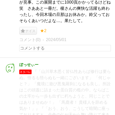
が見事。この展開までに1000頁かかってるけどね
笑 さああと一冊だ。榎さんの爽快な活躍も終わ
ったし、今回木場の旦那はお休みか。鈴父ってお
そらくあいつだよな…。果たして。
★2
ナイス
コメント(0)
2024/05/01
ぼっせぃー
『「山川草木悉く皆仏性あらば修行は要ら
ネタバレ
ぬ。悟るも悟らぬも一緒にございます」 「何じゃ
と？」 「魔境に遊び悪鬼羅刹になるも良し。所詮
はこの頭蓋に詰まった蛋白質の檻の中。ならばこ
の土牢から一歩も出ずに朽ちようと、同じことで
はありませぬか！」 「馬鹿者！ 貴様人を辞める
気か！」』『「おう、おう、こうして暗闇に座っ
ておりますと、金色の仏が天から舞い降りて来る