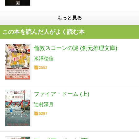
もっと見る
この本を読んだ人がよく読む本
倫敦スコーンの謎 (創元推理文庫)
米澤穂信
2552
ファイア・ドーム (上)
辻村深月
5287