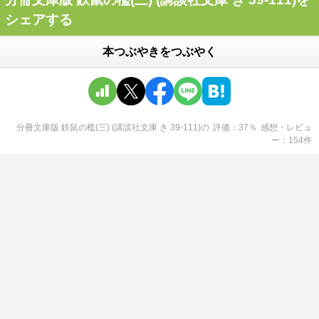
シェアする
本つぶやきをつぶやく
分冊文庫版 鉄鼠の檻(三) (講談社文庫 き 39-111)
の
評価
37
％
感想・レビュ
ー
154
件