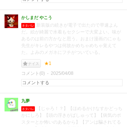
かしまだ やこう
新装版の続きが電子で出たので早速よん
ネタバレ
だ。絵が綺麗で水着もセクシーで大変よい。味が
あるのは前の方かなと思う。おまけ漫画のにゃも
先生がキレるやつは何故かめちゃめちゃ覚えて
た。よみのメガネにフチがついている。
★1
ナイス
コメント(0)
2025/04/08
九夢
【じゃろ！？】【ほめるかけなすかどっち
ネタバレ
かにしろ】【頭の浮きがばしゅって】【病気のポ
スターとか怖いのあるから】【アンは騙されてる