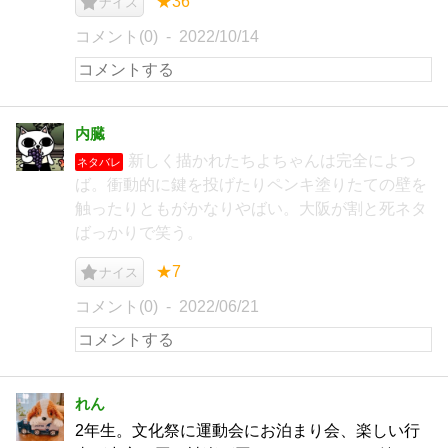
★36
ナイス
コメント(0)
2022/10/14
内臓
新しく描かれたちよちゃんは完全によつ
ネタバレ
ば。衝動的に鍵を投げたりペンキ塗りたての壁を
触ったりともがかなりやばい。大阪が割と死ネタ
ばっかりで笑う。
★7
ナイス
コメント(0)
2022/06/21
れん
2年生。文化祭に運動会にお泊まり会、楽しい行