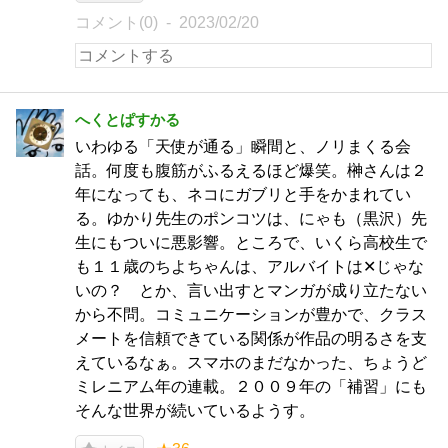
コメント(0)
2023/02/20
へくとぱすかる
いわゆる「天使が通る」瞬間と、ノリまくる会
話。何度も腹筋がふるえるほど爆笑。榊さんは２
年になっても、ネコにガブリと手をかまれてい
る。ゆかり先生のポンコツは、にゃも（黒沢）先
生にもついに悪影響。ところで、いくら高校生で
も１１歳のちよちゃんは、アルバイトは✕じゃな
いの？ とか、言い出すとマンガが成り立たない
から不問。コミュニケーションが豊かで、クラス
メートを信頼できている関係が作品の明るさを支
えているなぁ。スマホのまだなかった、ちょうど
ミレニアム年の連載。２００９年の「補習」にも
そんな世界が続いているようす。