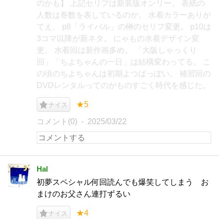
のかも】 上記セリフは新装版オンリー。 表紙の
人数は巻数を表しているのか。 水着カラーありが
てえ。 p8「ライバル」の榊のセリフ変更。 p10は
3コマ以降が新ネタ。 にゃもの水着デザイン変
更。 水着回は新作画多め。 「大阪しゃっくり
回」「ちよちゃんの一日」は結構変わってる。 こ
の頃のちよちゃんは初期よつばっぽい。 補習回の
DVDレンタルってのがものすごく時代を感じた。
★5
ナイス
コメント(0)
2025/03/22
Hal
初夢スペシャル何回読んでも爆笑してしまう お
まけのお父さん連打ずるい
★4
ナイス