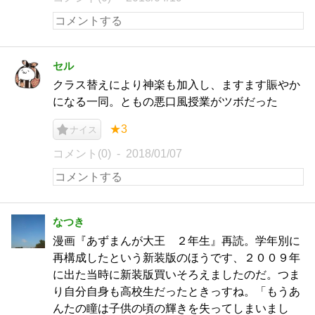
セル
クラス替えにより神楽も加入し、ますます賑やか
になる一同。ともの悪口風授業がツボだった
★3
ナイス
コメント(0)
2018/01/07
なつき
漫画『あずまんが大王 ２年生』再読。学年別に
再構成したという新装版のほうです、２００９年
に出た当時に新装版買いそろえましたのだ。つま
り自分自身も高校生だったときっすね。「もうあ
んたの瞳は子供の頃の輝きを失ってしまいまし