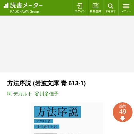
ログイン
新規登録
本を探
方法序説 (岩波文庫 青 613-1)
R. デカルト
,
谷川多佳子
感想
49