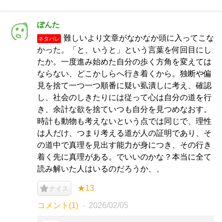
ぽんた
難しいより文章がなかなか頭に入ってこな
ネタバレ
かった。「と、いうと」という言葉を何回目にし
たか。一度進み始めた自分の歩く方角を変えては
ならない、どこかしらへ行き着くから。独断や偏
見を捨て一つ一つ順番に疑い虱潰しに考え、確認
し、社会のしきたりには従って心は自分の道を行
き、余計な欲を捨ていつも自分を見つめなおす。
時計も動物も考えないという点では同じで、理性
は人だけ、つまり考える道が人の証明であり、そ
の道中で真理を見出す能力が身につき、その行き
着く先に真理がある。でいいのかな？本当に全て
読み解いた人はいるのだろうか、、
★13
ナイス
コメント(1)
2026/02/05