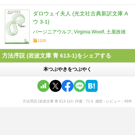
ダロウェイ夫人 (光文社古典新訳文庫 A
ウ 3-1)
バージニアウルフ
Virginia Woolf
土屋政雄
1220
方法序説 (岩波文庫 青 613-1)をシェアする
本つぶやきをつぶやく
方法序説 (岩波文庫 青 613-1)
の
評価
71
％
感想・レビュー
49
件