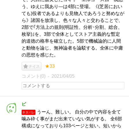
う、ゆえに我あり―は4部に登場。《(芝居におい
ても)役者であるよりも見物人であろうと努めなが
ら》諸国を放浪し、色々な人々と交わることで、
2部で｢方法上の規則(明証性、分析･分割、総合、
枚挙)｣を、3部で全体としてストア主義的な暫定
的道徳の格率を確立した。5部で機械論的に人間
と動物を論じ、無神論者を論駁する。全体に中庸
の思想を感じた。
★33
ナイス
コメント(0)
2021/04/05
ピ
うーん、難しい。 自分の中で内容を全て
ネタバレ
噛み砕く事がまだ出来ていない気がする。 全6部
構成になっておりら103ページと短い。短いから