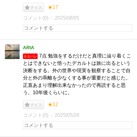
★17
ナイス
コメント(0)
2025/08/05
ARIA
7点 勉強をするだけだと真理に辿り着くこ
ネタバレ
とはできないと悟ったデカルトは旅に出るという
決断をする。外の世界や現実を観察することで自
分と外の乖離を少なくする事が重要だと感じた。
正直あまり理解出来なかったので再読すると思
う。10年後くらいに。
★12
ナイス
コメント(0)
2025/05/28