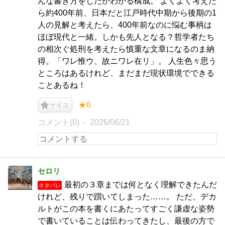
んな書き方をしたかわかる構成。 よくよく考えた
ら約400年前、日本だと江戸時代中期から後期の1
人の見解と考えたら、400年前なのに悩む事柄は
ほぼ現代と一緒。しかも先人となる？哲学者たち
の相次ぐ処刑を考えたら慎重な文章になるのま納
得。「ワレ惟ウ、故ニワレ在リ」。 人生色々思う
ところはあるけれど、まだまだ現状環境でできる
ことあるね！
★6
ナイス
コメント(0)
2026/06/21
セロリ
最初の３章までは何となく理解できたんだ
ネタバレ
けれど、残りで躓いてしまった……。 ただ、デカ
ルトがこの本を書くにあたってすごく謙虚な姿勢
で書いていることは伝わってきたし、最後の方で