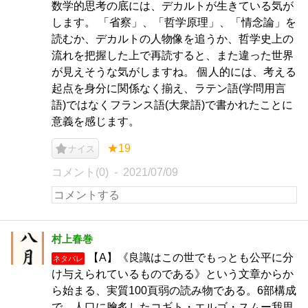
数学的思考の底には、デカルトが生きている気が
します。 「省察」、「哲学原理」、「情念論」を
読むか、デカルトの人物像を追うか、哲学史上の
流れを把握した上で再読すると、また違った世界
が見えそうな気がしますね。 個人的には、考える
起点を身分に関係なく揃え、ラテン語(学問用言
語)ではなくフランス語(大衆語)で書かれたことに
意義を感じます。
★19
ナイス
コメント(0)
2021/07/09
村上春巻
【A】《良識はこの世でもっとも公平に分
ネタバレ
け与えられているものである》という文章からか
ら始まる、実質100頁弱の読み物である。6部構成
で、人口に膾炙したコギト・エルゴ・スムー我思