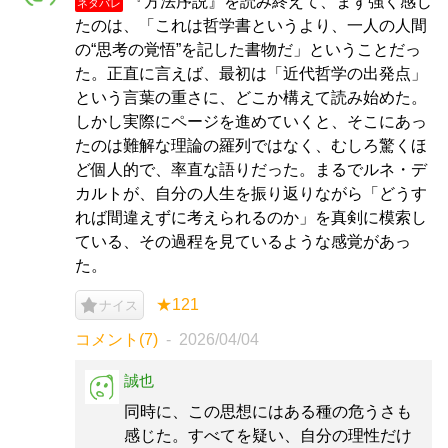
『方法序説』を読み終えて、まず強く感じ
ネタバレ
たのは、「これは哲学書というより、一人の人間
の“思考の覚悟”を記した書物だ」ということだっ
た。正直に言えば、最初は「近代哲学の出発点」
という言葉の重さに、どこか構えて読み始めた。
しかし実際にページを進めていくと、そこにあっ
たのは難解な理論の羅列ではなく、むしろ驚くほ
ど個人的で、率直な語りだった。まるでルネ・デ
カルトが、自分の人生を振り返りながら「どうす
れば間違えずに考えられるのか」を真剣に模索し
ている、その過程を見ているような感覚があっ
た。
★121
ナイス
コメント(7)
2026/04/04
誠也
同時に、この思想にはある種の危うさも
感じた。すべてを疑い、自分の理性だけ