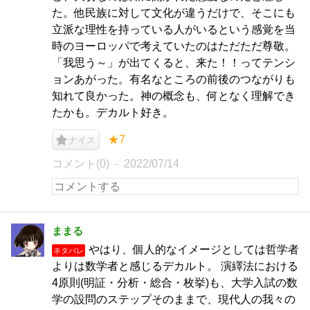
た。他民族に対して文化が違うだけで、そこにも
立派な理性を持っている人がいるという感覚を当
時のヨーロッパで考えていたのはただただ尊敬。
「我思う～」が出てくると、来た！！ってテンシ
ョンあがった。有名なところの前後のつながりも
知れて良かった。神の概念も、何となく理解でき
たかも。デカルト好き。
★7
ナイス
コメント(0)
2022/07/14
ままる
やはり、個人的なイメージとしては哲学者
ネタバレ
よりは数学者と感じるデカルト。 演繹法における
4原則(明証・分析・総合・枚挙)も、大学入試の数
学の設問のステップそのままで、現代人の我々の