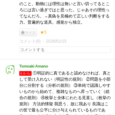
のこと。動物には理性は無いと言い切ってるとこ
ろには言い過ぎではと思った。じゃあその理性っ
てなんだろ。→真偽を見極めて正しい判断をする
力。普遍的な道具。感覚から独立。
★5
ナイス
コメント(0)
2026/01/15
Tomoaki Amano
①明証的に真であると認めなければ、真と
ネタバレ
して受け入れない（明証性の規則） ②問題を小部
分に分割する（分析の規則） ③単純で認識しやす
いものから始めて、複雑なものへ昇っていく（総
合の規則） ④枚挙と全体にわたる見直し（枚挙の
規則） 方法的懐疑 我思う、故に我あり 良識はこ
の世で最も公平に分け与えられているものであ