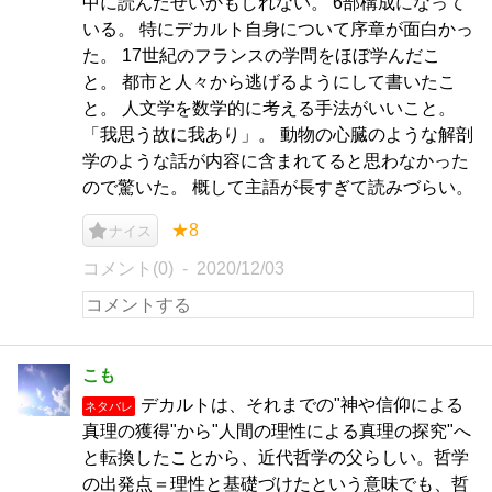
中に読んだせいかもしれない。 6部構成になって
いる。 特にデカルト自身について序章が面白かっ
た。 17世紀のフランスの学問をほぼ学んだこ
と。 都市と人々から逃げるようにして書いたこ
と。 人文学を数学的に考える手法がいいこと。
「我思う故に我あり」。 動物の心臓のような解剖
学のような話が内容に含まれてると思わなかった
ので驚いた。 概して主語が長すぎて読みづらい。
★8
ナイス
コメント(0)
2020/12/03
こも
デカルトは、それまでの"神や信仰による
ネタバレ
真理の獲得"から"人間の理性による真理の探究"へ
と転換したことから、近代哲学の父らしい。哲学
の出発点＝理性と基礎づけたという意味でも、哲