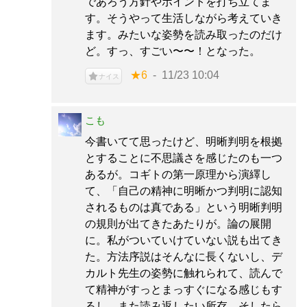
であろう方針やポイントを打ち立てま
す。そうやって生活しながら考えていき
ます。みたいな姿勢を読み取ったのだけ
ど。すっ、すごい〜〜！となった。
★6
11/23 10:04
ナイス
こも
今書いてて思ったけど、明晰判明を根拠
とすることに不思議さを感じたのも一つ
あるが。コギトの第一原理から演繹し
て、「自己の精神に明晰かつ判明に認知
されるものは真である」という明晰判明
の規則が出てきたあたりが。論の展開
に。私がついていけていない説も出てき
た。方法序説はそんなに長くないし、デ
カルト先生の姿勢に触れられて、読んで
て精神がすっとまっすぐになる感じもす
るし、また読み返したい所存。そしたら