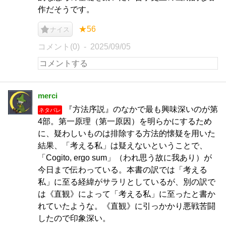
作だそうです。
★56
ナイス
コメント(0)
2025/09/05
merci
『方法序説』のなかで最も興味深いのが第
ネタバレ
4部。第一原理（第一原因）を明らかにするため
に、疑わしいものは排除する方法的懐疑を用いた
結果、「考える私」は疑えないということで、
「Cogito, ergo sum」（われ思う故に我あり）が
今日まで伝わっている。本書の訳では「考える
私」に至る経緯がサラリとしているが、別の訳で
は《直観》によって「考える私」に至ったと書か
れていたような。《直観》に引っかかり悪戦苦闘
したので印象深い。