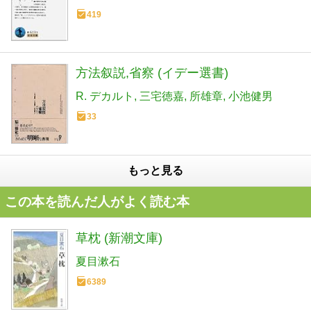
419
方法叙説,省察 (イデー選書)
R. デカルト
三宅徳嘉
所雄章
小池健男
33
もっと見る
この本を読んだ人がよく読む本
草枕 (新潮文庫)
夏目漱石
6389