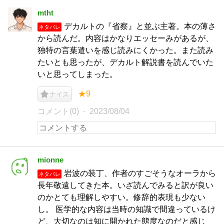
mtht
デカルトの『省察』と並ぶ主著。本の薄さ
ネタバレ
から読んだ。内容はかなりエッセーみがあるが、
独特の言葉遣いを感じ読みにくかった。また読み
たいとも思ったが、デカルト解説書を読んでいた
いと思ってしまった。
★9
ナイス
コメント(0)
2023/08/04
mionne
岩波の装丁、作者のすごそうなオーラから
ネタバレ
長年敬遠してきた本。いざ読んでみると訳が良い
のかとても理解しやすい。修辞的表現も少ない
し。 医学的な内容は当時の知識で間違っているけ
ど、大切なのは知に開かれた態度なのだと感じ