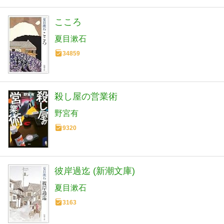
こころ
夏目漱石
34859
殺し屋の営業術
野宮有
9320
彼岸過迄 (新潮文庫)
夏目漱石
3163