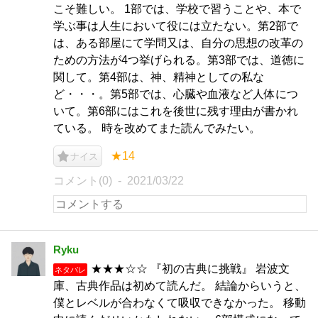
こそ難しい。 1部では、学校で習うことや、本で
学ぶ事は人生において役には立たない。第2部で
は、ある部屋にて学問又は、自分の思想の改革の
ための方法が4つ挙げられる。第3部では、道徳に
関して。第4部は、神、精神としての私な
ど・・・。第5部では、心臓や血液など人体につ
いて。第6部にはこれを後世に残す理由が書かれ
ている。 時を改めてまた読んでみたい。
★14
ナイス
コメント(0)
2021/03/22
Ryku
★★★☆☆ 『初の古典に挑戦』 岩波文
ネタバレ
庫、古典作品は初めて読んだ。 結論からいうと、
僕とレベルが合わなくて吸収できなかった。 移動