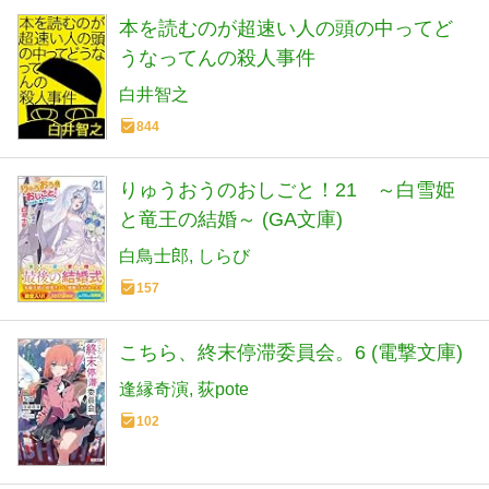
本を読むのが超速い人の頭の中ってど
うなってんの殺人事件
白井智之
844
りゅうおうのおしごと！21 ～白雪姫
と竜王の結婚～ (GA文庫)
白鳥士郎
しらび
157
こちら、終末停滞委員会。6 (電撃文庫)
逢縁奇演
荻pote
102