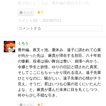
報が出たところは、番外編の面白さだった。
★3
ナイス
コメント(0)
2023/07/11
くろう
番外編。夜叉ヶ池。夏休み、遠子に請われて心葉
が向かった先は、麻貴が滞在する別荘。八十年前
の惨劇、役者は揃い舞台は整い、崩壊へ向かう。
令嬢と学生と妖怪。ゆりの日記と隠された真実。
そしてここにもちゃっかり現れる流人。遠子先輩
ひとりなのに、騒がしい。遠子先輩の心情がチラ
見え。そうだ。君はいつも心葉の近くにいたんだ
よな、と。麻貴が選んだ未来に目を丸くしつつ、
何やら少し不穏な引き。
★2
ナイス