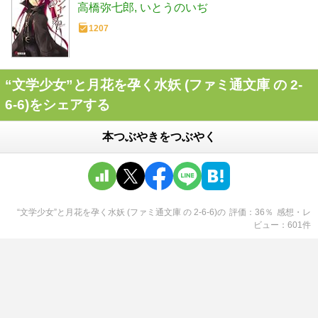
高橋弥七郎
いとうのいぢ
1207
“文学少女”と月花を孕く水妖 (ファミ通文庫 の 2-
6-6)をシェアする
本つぶやきをつぶやく
“文学少女”と月花を孕く水妖 (ファミ通文庫 の 2-6-6)
の
評価
36
％
感想・レ
ビュー
601
件