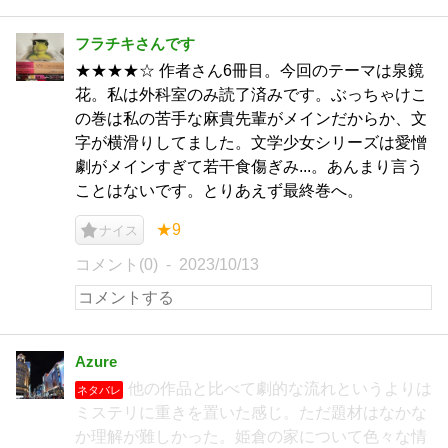
フラチキさんです
★★★★☆ 作者さん6冊目。今回のテーマは泉鏡
花。私は外科室のみ読了済みです。ぶっちゃけこ
の巻は私の苦手な麻貴先輩がメインだからか、文
字が横滑りしてました。文学少女シリーズは愛憎
劇がメインすぎて若干食傷ぎみ...。あんまり言う
ことはないです。とりあえず最終巻へ。
★9
ナイス
コメント(0)
2023/10/13
Azure
他の作品と比べて劇的な流れというよりは
ネタバレ
ミステリに重きを置いた感じ。ただ題材はなかな
か理解が難しかった。姫倉の家について色々な情