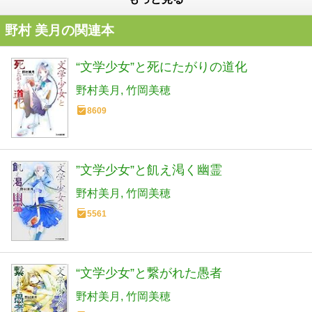
野村 美月の関連本
“文学少女”と死にたがりの道化
野村美月
竹岡美穂
8609
”文学少女”と飢え渇く幽霊
野村美月
竹岡美穂
5561
“文学少女”と繋がれた愚者
野村美月
竹岡美穂