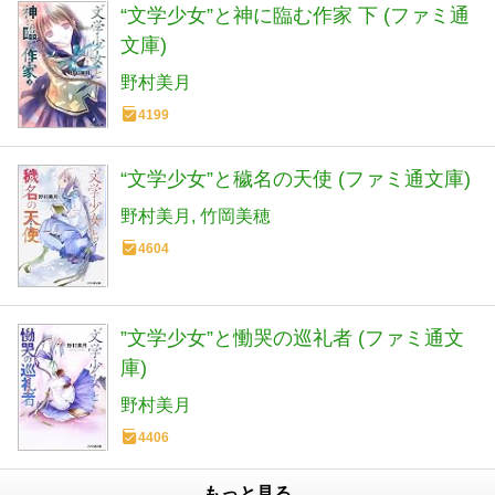
“文学少女”と神に臨む作家 下 (ファミ通
文庫)
野村美月
4199
“文学少女”と穢名の天使 (ファミ通文庫)
野村美月
竹岡美穂
4604
”文学少女”と慟哭の巡礼者 (ファミ通文
庫)
野村美月
4406
もっと見る