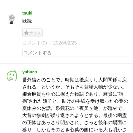
tsuki
既読
ナイス
コメント(0)
2026/02/25
yabazo
番外編とのことで、時期は後戻りし人間関係も戻
される。というか、そもそも登場人物が少ない。
姫倉麻貴を中心に据えた物語であり、麻貴に“誘
拐”された遠子と、助けの手紙を受け取った心葉の
夏休みのお話。泉鏡花の「夜叉ヶ池」が題材で、
大昔の惨劇が繰り返されようとする。最後の幽霊
の正体はあっさり明かされ、さっと後年の場面に
移り、しかもそのとき心葉の側にいる人も明かさ