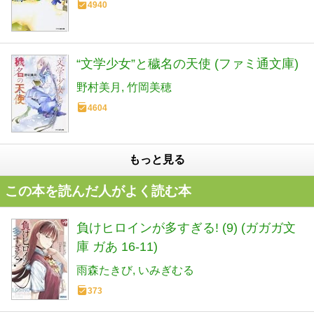
4940
“文学少女”と穢名の天使 (ファミ通文庫)
野村美月
竹岡美穂
4604
もっと見る
この本を読んだ人がよく読む本
負けヒロインが多すぎる! (9) (ガガガ文
庫 ガあ 16-11)
雨森たきび
いみぎむる
373