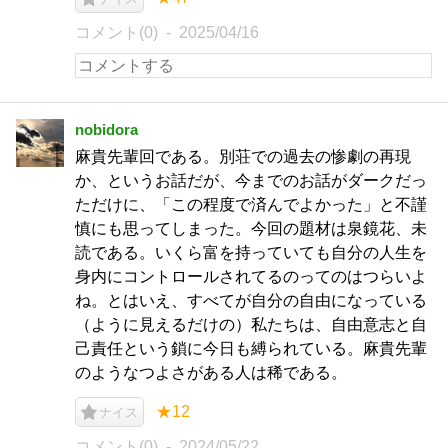
コメント(0)
2025/04/16
nobidora
麻貴先輩回である。別荘での過去の惨劇の再現
か、というお話だが、今までのお話がダークだっ
ただけに、「この程度で済んでよかった」と不謹
慎にも思ってしまった。今回の題材は泉鏡花、未
読である。いくら富を持っていても自分の人生を
身内にコントロールされてるのってのはつらいよ
ね。とはいえ、すべてが自分の自由になっている
（ように見えるだけの）私たちは、自由意志と自
己責任という鎖に今日も縛られている。麻貴先輩
のようなつよさがある人は稀である。
★12
ナイス
コメント(0)
2024/05/22