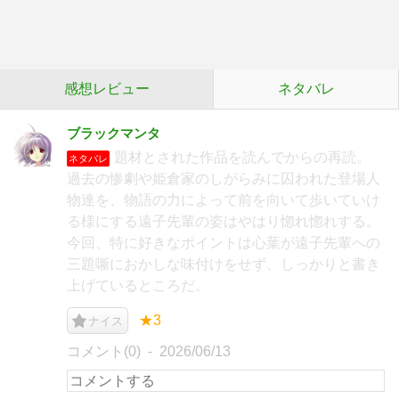
感想レビュー
ネタバレ
ブラックマンタ
題材とされた作品を読んでからの再読。
ネタバレ
過去の惨劇や姫倉家のしがらみに囚われた登場人
物達を、物語の力によって前を向いて歩いていけ
る様にする遠子先輩の姿はやはり惚れ惚れする。
今回、特に好きなポイントは心葉が遠子先輩への
三題噺におかしな味付けをせず、しっかりと書き
上げているところだ。
★3
ナイス
コメント(0)
2026/06/13