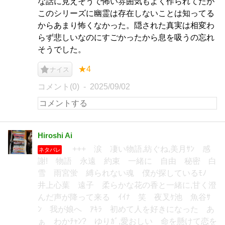
な話に見えそうで怖い雰囲気もよく作られてたが
このシリーズに幽霊は存在しないことは知ってる
からあまり怖くなかった。隠された真実は相変わ
らず悲しいなのにすごかったから息を吸うの忘れ
そうでした。
★4
ナイス
コメント(0)
2025/09/02
Hiroshi Ai
+++ 涙 凄い物語,紡ぐね,美月ｻﾝ 感
ネタバレ
謝! 物語 永遠 約束 一緒に 自由 秘密 白
雪 雨宮蛍 縛られない魂 僕が探しているﾓﾉ
井上心葉 遠子 柔らかな花の香と一緒に,甘く澄
んだ声が降って来る ｲｲﾅ 笑 夜叉ｹ池 魚谷ｻ
ﾝ 我が娘へ ｱｷﾗ 初めて人を好きになった あ
ぁ わかﾁｬﾝ? ゆりｶﾞ,愛おしい 命を懸けて恋を