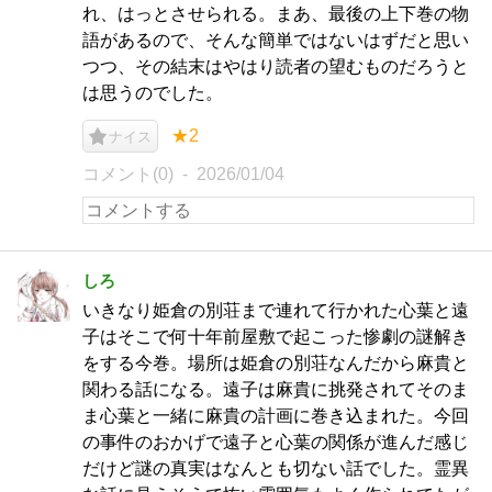
れ、はっとさせられる。まあ、最後の上下巻の物
語があるので、そんな簡単ではないはずだと思い
つつ、その結末はやはり読者の望むものだろうと
は思うのでした。
★2
ナイス
コメント(0)
2026/01/04
しろ
いきなり姫倉の別荘まで連れて行かれた心葉と遠
子はそこで何十年前屋敷で起こった惨劇の謎解き
をする今巻。場所は姫倉の別荘なんだから麻貴と
関わる話になる。遠子は麻貴に挑発されてそのま
ま心葉と一緒に麻貴の計画に巻き込まれた。今回
の事件のおかげで遠子と心葉の関係が進んだ感じ
だけど謎の真実はなんとも切ない話でした。霊異