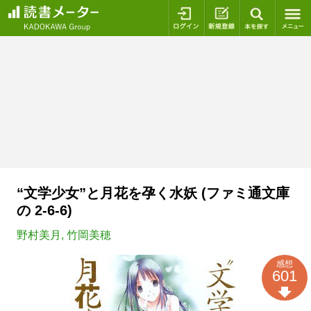
ログイン
新規登録
本を探
“文学少女”と月花を孕く水妖 (ファミ通文庫
の 2-6-6)
野村美月
,
竹岡美穂
感想
601