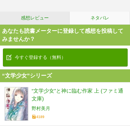
感想レビュー
ネタバレ
あなたも読書メーターに登録して感想を投稿して
みませんか？
今すぐ登録する（無料）
“文学少女”シリーズ
“文学少女”と神に臨む作家 上 (ファミ通
文庫)
野村美月
4189