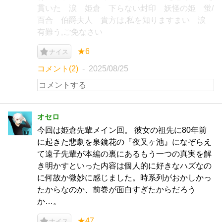
貫いた 涙 姫倉 下らない封印 妖怪の姫 蛍/
百合 伯爵夫人 貴方は,私を知りますまい 涙
有難う,ご免なさい
★6
ナイス
コメント(2)
2025/08/25
オセロ
今回は姫倉先輩メイン回。 彼女の祖先に80年前
に起きた悲劇を泉鏡花の『夜叉ヶ池』になぞらえ
て遠子先輩が本編の裏にあるもう一つの真実を解
き明かすといった内容は個人的に好きなハズなの
に何故か微妙に感じました。時系列がおかしかっ
たからなのか、前巻が面白すぎたからだろう
か…。
★47
ナイス