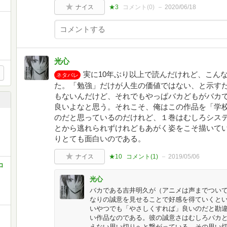
ナイス
★3
コメント(
0
)
2020/06/18
光心
実に10年ぶり以上で読んだけれど、こん
ネタバレ
た。「勉強」だけが人生の価値ではない、と示す
もないんだけど、それでもやっぱバカどもがバカ
良いよなと思う。それこそ、俺はこの作品を「学
のだと思っているのだけれど、１巻はむしろシス
とから逃れられずけれどもあがく姿をこそ描いて
りとても面白いのである。
ナイス
★10
コメント(
1
)
2019/05/06
コ
光心
バカである吉井明久が（アニメは声までつい
なりの誠意を見せることで好感を得ていくと
いやつでも「やさしくすれば」良いのだと勘
い作品なのである。彼の誠意さはむしろバカ
えない思い切りへと繋がっている。その思い