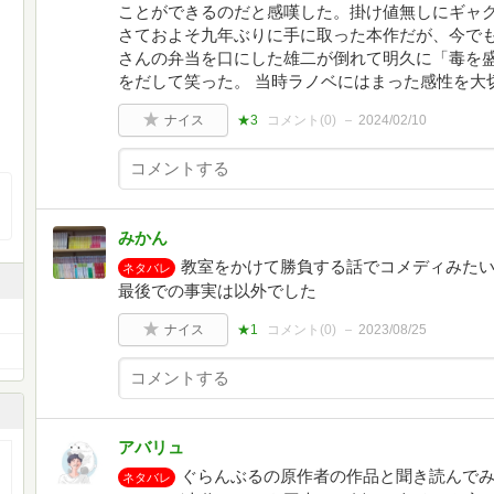
ことができるのだと感嘆した。掛け値無しにギャ
さておよそ九年ぶりに手に取った本作だが、今で
さんの弁当を口にした雄二が倒れて明久に「毒を
をだして笑った。 当時ラノベにはまった感性を大
ナイス
★3
コメント(
0
)
2024/02/10
みかん
教室をかけて勝負する話でコメディみた
ネタバレ
最後での事実は以外でした
ナイス
★1
コメント(
0
)
2023/08/25
アバリュ
ぐらんぶるの原作者の作品と聞き読んでみ
ネタバレ