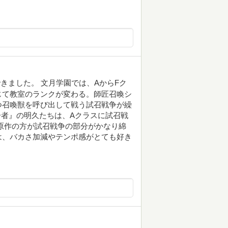
きました。 文月学園では、AからFク
じて教室のランクが変わる。師匠召喚シ
つ召喚獣を呼び出して戦う試召戦争が繰
分者』の明久たちは、Aクラスに試召戦
原作の方が試召戦争の部分がかなり綿
は、バカさ加減やテンポ感がとても好き