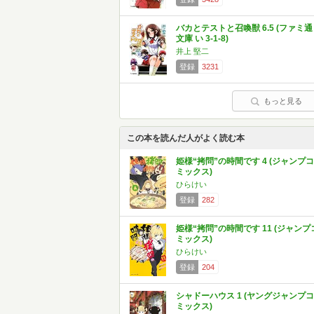
バカとテストと召喚獣 6.5 (ファミ通
文庫 い 3-1-8)
井上 堅二
登録
3231
もっと見る
この本を読んだ人がよく読む本
姫様“拷問”の時間です 4 (ジャンプコ
ミックス)
ひらけい
登録
282
姫様“拷問”の時間です 11 (ジャンプ
ミックス)
ひらけい
登録
204
シャドーハウス 1 (ヤングジャンプコ
ミックス)