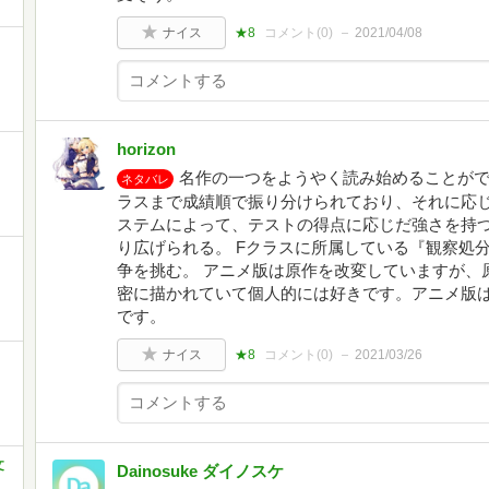
ナイス
★8
コメント(
0
)
2021/04/08
horizon
名作の一つをようやく読み始めることがで
ネタバレ
ラスまで成績順で振り分けられており、それに応
ステムによって、テストの得点に応じだ強さを持
り広げられる。 Fクラスに所属している『観察処
争を挑む。 アニメ版は原作を改変していますが、
密に描かれていて個人的には好きです。アニメ版
です。
ナイス
★8
コメント(
0
)
2021/03/26
文
Dainosuke ダイノスケ