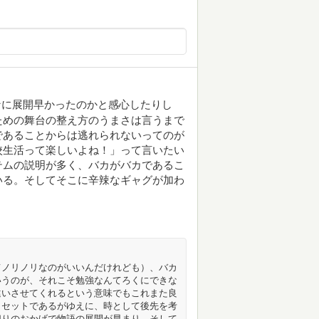
なに展開早かったのかと感心したりし
ための舞台の整え方のうまさは言うまで
であることからは逃れられないってのが
校生活って楽しいよね！」って言いたい
テムの説明が多く、バカがバカであるこ
いる。そしてそこに辛辣なギャグが加わ
てノリノリなのがいいんだけれども）、バカ
いうのが、それこそ勉強なんてろくにできな
違いさせてくれるという意味でもこれまた良
とセットであるがゆえに、時として後先を考
切りのおかげで物語の展開が早まり、そして