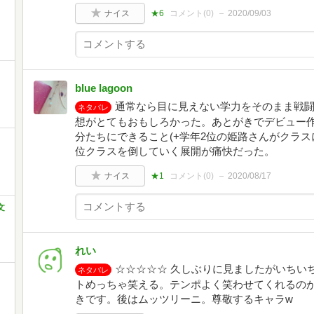
ナイス
★6
コメント(
0
)
2020/09/03
blue lagoon
通常なら目に見えない学力をそのまま戦
ネタバレ
想がとてもおもしろかった。あとがきでデビュー作
分たちにできること(+学年2位の姫路さんがクラ
位クラスを倒していく展開が痛快だった。
ナイス
★1
コメント(
0
)
2020/08/17
文
れい
☆☆☆☆☆ 久しぶりに見ましたがいちい
ネタバレ
トめっちゃ笑える。テンポよく笑わせてくれるの
きです。後はムッツリーニ。尊敬するキャラw