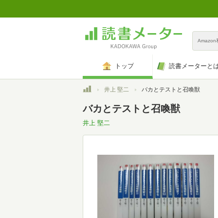
Amazo
トップ
読書メーターと
トップ
井上 堅二
バカとテストと召喚獣
バカとテストと召喚獣
井上 堅二