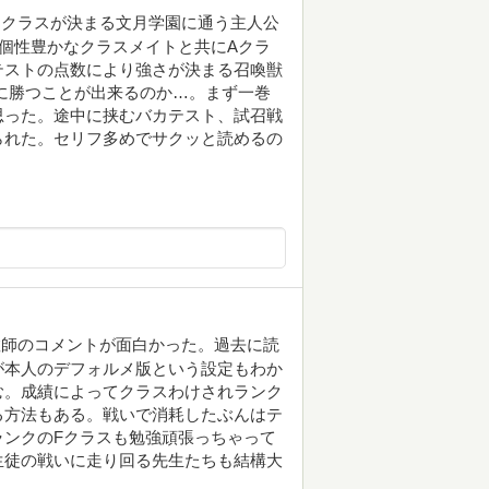
るクラスが決まる文月学園に通う主人公
個性豊かなクラスメイトと共にAクラ
テストの点数により強さが決まる召喚獣
に勝つことが出来るのか…。まず一巻
思った。途中に挟むバカテスト、試召戦
られた。セリフ多めでサクッと読めるの
教師のコメントが面白かった。過去に読
が本人のデフォルメ版という設定もわか
む。成績によってクラスわけされランク
る方法もある。戦いで消耗したぶんはテ
ランクのFクラスも勉強頑張っちゃって
生徒の戦いに走り回る先生たちも結構大