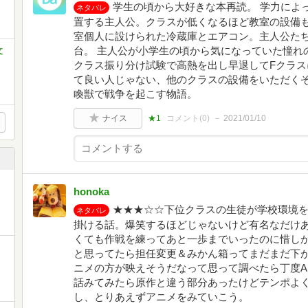
学生の頃から大好きな本再読。 学力によ
ネタバレ
置する主人公。クラスが低くなるほど教室の設備
室個人に設けられた冷蔵庫とエアコン。主人公た
台。 主人公が小学生の頃から気になっていた憧れ
文
クラス振り分け試験で高熱を出し早退してFクラス
て良い人じゃない、他のクラスの設備をいただくぞ
喚獣で戦争を起こす物語。
ナイス
★1
コメント(
0
)
2021/01/10
honoka
★★★☆☆下位クラスの生徒が学校環境
ネタバレ
掛ける話。爆笑するほどじゃないけど有名なだけ
くても作戦を練ってあと一歩までいったのに惜し
と思ってたら担任変更＆みかん箱ってまだまだ下
ニメの方が映えそうだなって思って調べたら丁度A
話みてみたら原作と違う部分あったけどテンポよ
し、とりあえずアニメをみていこう。