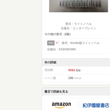
形式：ライトノベル
出版社：エンターブレイン
その他の形式（β版）
形式：Kindle版ライトノベル
登録
57
出版社：KADOKAWA
本の詳細
登録数
5562
登録
ページ数
296
ページ
書店で詳細を見る