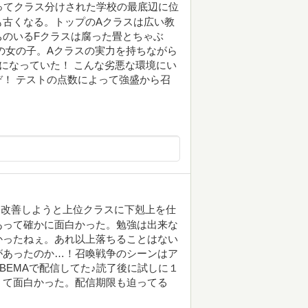
ってクラス分けされた学校の最底辺に位
も古くなる。トップのAクラスは広い教
ちのいるFクラスは腐った畳とちゃぶ
の女の子。Aクラスの実力を持ちながら
になっていた！ こんな劣悪な環境にい
！ テストの点数によって強盛から召
を改善しようと上位クラスに下剋上を仕
あって確かに面白かった。勉強は出来な
かったねぇ。あれ以上落ちることはない
があったのか…！召喚戦争のシーンはア
BEMAで配信してた♪読了後に試しに１
くて面白かった。配信期限も迫ってる