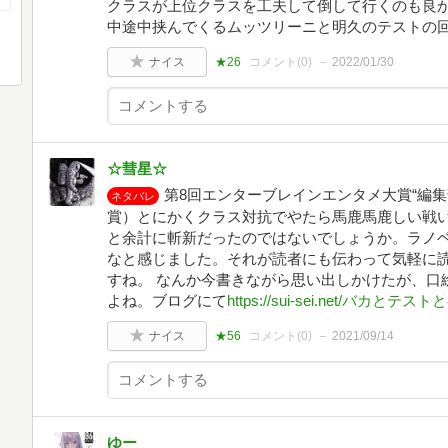
クラスが上位クラスを工夫して倒して行くのも良
中途中挟んでくるムッツリーニと明久のテストの
ナイス
★26
コメント(
0
)
2022/01/30
☆彗星☆
第8回エンターブレインエンタメ大賞“編
ネタバレ
賞）とにかくクラス対抗でやたら馬鹿馬鹿しい戦
と余計に斬新だったのではないでしょうか。ラノ
なと感じました。それが読者にも伝わって気軽に
すね。 なんか今書きながら思い出しかけたが、口
よね。ブログにて
https://sui-sei.net/バカ
ナイス
★56
コメント(
0
)
2021/09/14
ゆー