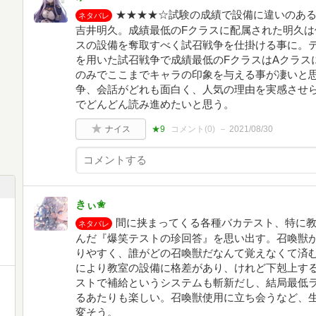
★★★★☆試験の成績で設備に違いのあ
ネタバレ
吉井明久。成績最低のFクラスに配属された明久は
スの設備を奪取すべく試召戦争を仕掛ける事に。
を用いた試召戦争で成績最低のFクラスはAクラス
のみでここまでキャラの印象を与える事が凄いと
争、会話がどれも面白く、人気の理由を実感させ
でどんどん読み進めたいと思う。
ナイス
★9
コメント(
0
)
2021/08/30
きぃ✬
間に挟まってくる各種バカテスト、特に
ネタバレ
んだ『爆笑テストの珍回答』を思い出す。召喚獣
りやすく、誰がどの召喚獣だなんて覚えなくて済
により教室の設備に格差があり、けれど下剋上す
ストで補給というシステムも斬新だし、結局最低
るあたりも楽しい。召喚獣使用に立ち会うなど、
変そう。