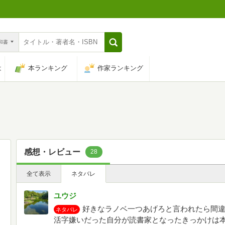
n和書
は
本ランキング
作家ランキング
感想・レビュー
28
全て表示
ネタバレ
ユウジ
好きなラノベ一つあげろと言われたら間
ネタバレ
活字嫌いだった自分が読書家となったきっかけは