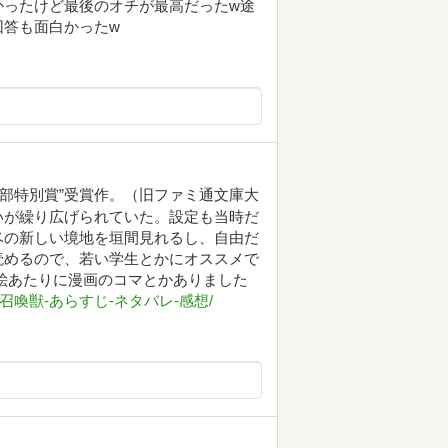
かったけど最後のオチが最高だったw途
回答も面白かったw
集部特別賞”受賞作。（旧ファミ通文庫大
いが繰り広げられていた。設定も当時だ
ベの新しい境地を垣間見れるし、自由だ
読めるので、若い学生とかにオススメで
絵あたりに漫画のコマとかありました
とテストと召喚獣-あらすじ-ネタバレ-感想/