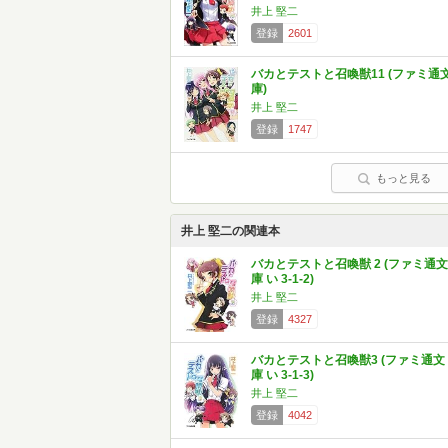
井上 堅二
登録
2601
バカとテストと召喚獣11 (ファミ通
庫)
井上 堅二
登録
1747
もっと見る
井上 堅二の関連本
バカとテストと召喚獣 2 (ファミ通文
庫 い 3-1-2)
井上 堅二
登録
4327
バカとテストと召喚獣3 (ファミ通文
庫 い 3-1-3)
井上 堅二
登録
4042