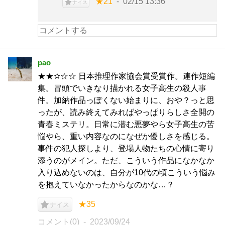
★21
02/15 13:36
ナイス
pao
★★✫☆☆ 日本推理作家協会賞受賞作。連作短編
集。冒頭でいきなり描かれる女子高生の殺人事
件。加納作品っぽくない始まりに、おや？っと思
ったが、読み終えてみればやっぱりらしさ全開の
青春ミステリ。日常に潜む悪夢やら女子高生の苦
悩やら、重い内容なのになぜか優しさを感じる。
事件の犯人探しより、登場人物たちの心情に寄り
添うのがメイン。ただ、こういう作品になかなか
入り込めないのは、自分が10代の頃こういう悩み
を抱えていなかったからなのかな…？
★35
ナイス
コメント(0)
2023/09/24