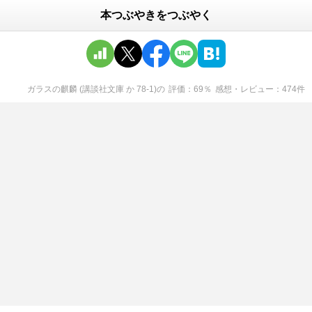
本つぶやきをつぶやく
ガラスの麒麟 (講談社文庫 か 78-1)
の
評価
69
％
感想・レビュー
474
件