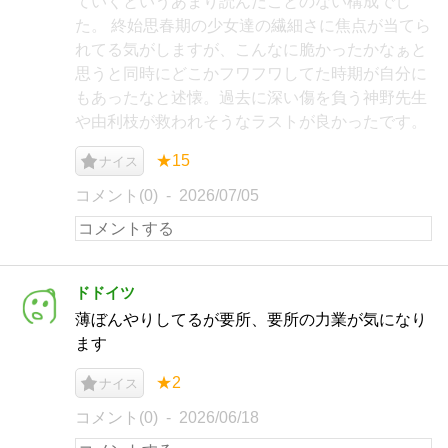
ていくというあまり読んだことのない構成でし
た。 終始思春期の少女達の繊細さに焦点が当てら
れてる気がしますが、こんなに脆かったかなぁと
思うと同時にどこかフワフワしてた時期が自分に
もあったなと述懐。過去に深い傷を負う神野先生
や由利枝が救われそうなラストが良かったです。
★15
ナイス
コメント(0)
2026/07/05
ドドイツ
薄ぼんやりしてるが要所、要所の力業が気になり
ます
★2
ナイス
コメント(0)
2026/06/18