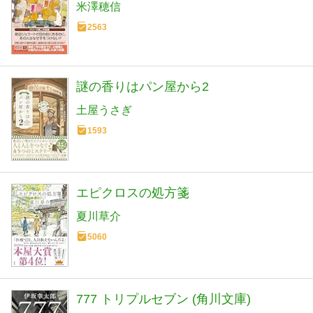
米澤穂信
2563
謎の香りはパン屋から2
土屋うさぎ
1593
エピクロスの処方箋
夏川草介
5060
777 トリプルセブン (角川文庫)