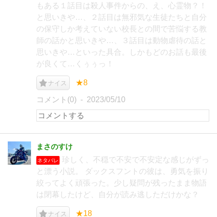
もある１話目は殺人事件からの、え、心霊物？！
と思いきや…、２話目は無邪気な生徒たちと自分
の保守しか考えていない校長との間で苦悩する教
師の話かと思いきや…、３話目は動物虐待の話と
思いきや…といった具合。しかもどのお話も最後
が良くて…くぅぅっ！
★8
ナイス
コメント(0)
2023/05/10
まさのすけ
珍しく、不穏で不安で不安定な感じがずっ
ネタバレ
と漂う小説。 ダックスフントの彼は、勇気を振り
絞ってよく頑張った。少し疑問が残ったまま物語
は閉幕したけど、自分が読み逃しただけかな？
★18
ナイス