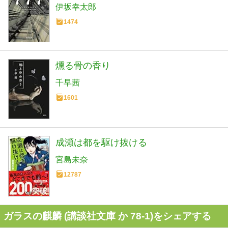
伊坂幸太郎
1474
燻る骨の香り
千早茜
1601
成瀬は都を駆け抜ける
宮島未奈
12787
ガラスの麒麟 (講談社文庫 か 78-1)をシェアする