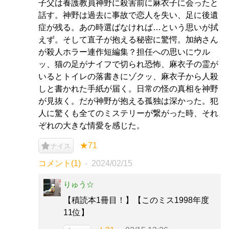
子父は養護教員神野に殺害前に麻衣子に会ったと
話す。神野は過去に事故で恋人を失い、足に後遺
症が残る。あの時選ばなければ…という思いが拭
えず。そして直子が抱える秘密に驚愕。加納さん
が殺人ホラー連作短編集？担任への思いにウル
ッ、猫の足がナイフで切られ恐怖、麻衣子の霊が
いるとトイレの落書きにゾクッ、麻衣子から人殺
しと書かれた手紙が届く。日常の怪の真相を神野
が見抜く。だが神野が抱える孤独は深かった。犯
人に驚くも全てのミステリーが繋がった時、それ
ぞれの大きな情愛を感じた。
★71
ナイス
コメント(1)
2024/02/15
りゅう☆
【積読本1冊目！】【このミス1998年度
11位】