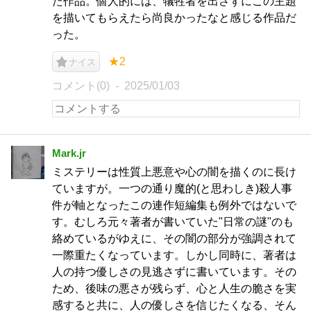
た作品。個人的には、犠牲者を出さずにこの主題
を描いてもらえたら尚良かったなと感じる作品だ
った。
★2
ナイス
コメント(0)
2025/01/03
Mark.jr
ミステリーは性質上悪意や心の闇を描くのに長け
ていますが。一つの通り魔的(と思わしき)殺人事
件が軸となったこの連作短編集も例外ではないで
す。むしろ元々著者が書いていた"日常の謎"のも
絡めているがゆえに、その闇の部分が強調されて
一際重たくなっています。しかし同時に、著者は
人の持つ優しさの見逃さずに書いています。その
ため、後味の悪さが残らず、心と人生の脆さを実
感すると共に、人の優しさを信じたくなる、そん