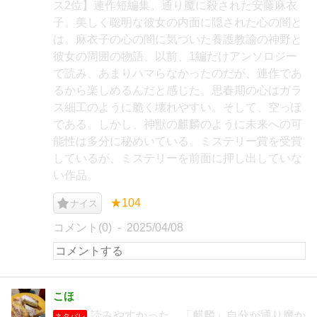
ス2位】連作短編集。通り魔に殺された安藤麻衣
子。美しく聡明な彼女の内面に隠された心の闇と
は。麻衣子の心の闇に気づいた養護教諭の神野と
彼女の周囲の物語。以前、1編だけアンソロジー
で読み、あまりハマらなかったのだが、連作であ
るから楽しめるんだと感じた。思春期の心はガラ
ス細工のように脆く壊れやすい。そして、空っぽ
である。しかし、神獣の麒麟のように未来への可
能性は多分に秘めいている。ミステリー賞を受賞
しているが、ミステリーを前面に押し出していな
い作品。
★104
ナイス
コメント(0)
2025/04/08
こほ
読みやすかった。「麒麟」自分が通り魔か
ネタバレ