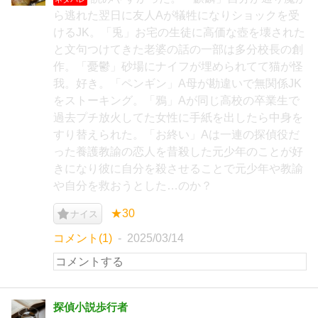
ら逃れた翌日に友人Aが犠牲になりショックを受
けるJK。「兎」お宅の生徒に高価な壺を壊された
と文句つけてきた老婆の話の一部は多分校長の創
作。「憂鬱」砂場にナイフが埋められてて猫が怪
我。好き。「ペンギン」A母が勘違いで無関係JK
をストーキング。「鴉」Aが同じ高校の卒業生で
過去プチ放火してた女性に手紙を出したら中身を
すり替えられた。「お終い」Aは一連の探偵役だ
った養護教諭の恋人を昔殺した元少年のことが好
きになり彼に自分を殺させることで元少年や教諭
や自分を救おうとした…のか？
★30
ナイス
コメント(1)
2025/03/14
探偵小説歩行者