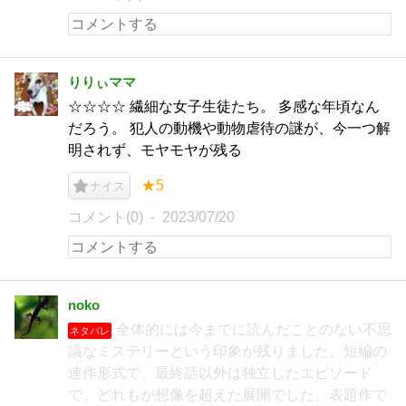
りりぃママ
☆☆☆☆ 繊細な女子生徒たち。 多感な年頃なん
だろう。 犯人の動機や動物虐待の謎が、今一つ解
明されず、モヤモヤが残る
★5
ナイス
コメント(0)
2023/07/20
noko
全体的には今までに読んだことのない不思
ネタバレ
議なミステリーという印象が残りました。短編の
連作形式で、最終話以外は独立したエピソード
で、どれもが想像を超えた展開でした。表題作で