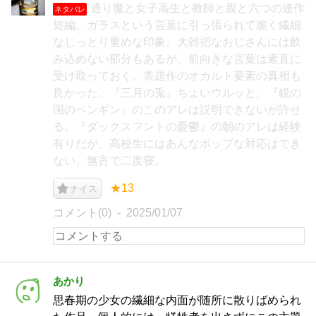
通り魔と女子高生と教師と親と六つの連作
ネタバレ
短編。ガラスという言葉に引っ張られて脆く繊細
なじっとり重めな印象。大雑把なおじさんには飲
み込めない部分もあるが、前向きな言葉は素直に
受け取っておく。表題作のオカルト要素の真相も
良かった。『三月の兎』ちょいウルッと。『鏡の
国のペンギン』のこのアレは説明できないが許せ
る。『ダックスフントの憂鬱』の朝のアレは経験
有りだが、高校生にはあんなポップな対応はでき
ない。無言で二度寝。
★13
ナイス
コメント(0)
2025/01/07
あかり
思春期の少女の繊細な内面が随所に散りばめられ