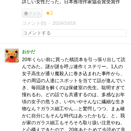
詳しい女性だった。日本推理作家協会賞受賞作
★2
ナイス
コメント(0)
2024/10/18
おかだ
20年くらい前に買った積読本を引っ張り出して読
んでみた。謎が謎を呼ぶ連作ミステリー。1人の
女子高生が通り魔殺人に巻き込まれた事件から、
その周辺の人達にスポットを当てて話が進んでい
き、毎回謎を解くのは保健室の先生。聡明すぎて
憧れるわ。どの話でも共通するのは、多感なお年
頃の女子の危うさ。いやいやそんなに繊細な生き
物なん？ガラス細工やん…と驚愕しつつ、まぁ確
かに自分にもそんな時代はあったかもな、と。我
が家のガラス細工もそろそろ取り扱い注意やね、
と心構えできたので、20年あたためて今読めて良