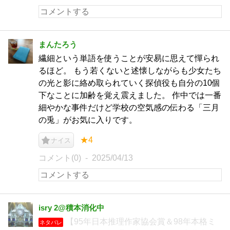
まんたろう
繊細という単語を使うことが安易に思えて憚られ
るほど。 もう若くないと述懐しながらも少女たち
の光と影に絡め取られていく探偵役も自分の10個
下なことに加齢を覚え震えました。 作中では一番
細やかな事件だけど学校の空気感の伝わる「三月
の兎」がお気に入りです。
★4
ナイス
コメント(0)
2025/04/13
isry 2@積本消化中
【95年日本推理作家協会賞＆98年本格ミ
ネタバレ