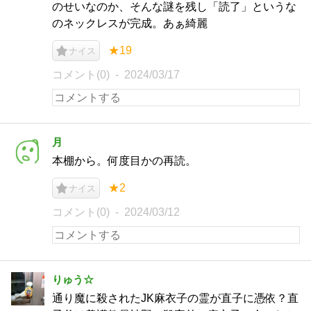
のせいなのか、そんな謎を残し「読了」というな
のネックレスが完成。あぁ綺麗
★19
ナイス
コメント(0)
2024/03/17
月
本棚から。何度目かの再読。
★2
ナイス
コメント(0)
2024/03/12
りゅう☆
通り魔に殺されたJK麻衣子の霊が直子に憑依？直