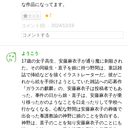
な作品になってます。
★7
ナイス
コメント(0)
2024/12/19
ようこう
17歳の女子高生、安藤麻衣子が通り魔に刺殺され
た。その同級生・直子を娘に持つ野間は、童話雑
誌で挿絵などを描くイラストレーターだ。彼がこ
れから絵を手掛けようとしていた雑誌への応募作
『ガラスの麒麟』の、安藤麻衣子は投稿者でもあ
った。事件の日から娘・直子は、安藤麻衣子が乗
り移ったかのようなことを口走ったりして学校へ
行かなくなる。心配な野間は安藤麻衣子の葬儀で
出会った養護教諭の神野に娘のことを告白する。
神野は、直子のことを知り安藤麻衣子のことにも