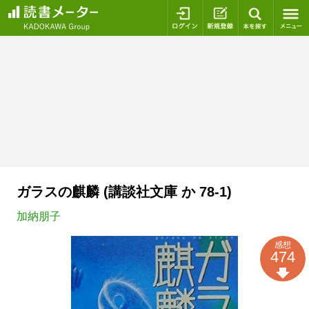
ログイン
新規登録
本を探
ガラスの麒麟 (講談社文庫 か 78-1)
加納朋子
感想
474