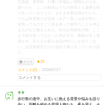
立高校、進学校、行事に半端ない情熱をかける。
調べたら、ここの校長はうちの校長とも連携を取
り合っているそうだ。ますます親近感がわいた。
うちは体育祭だが北高（水戸一高）は歩行祭だ。
友情ってものすごく頭を使って相手のことを考え
るものだと教えられた。自分が高校生の時、ここ
まで頭を使ってなかった気がする。教師が全く登
場せず、主人公の親も会話の中にしか出てこな
い。ほぼ高校生だけの会話で成り立っている小説
だ。
★25
ナイス
コメント(2)
2026/07/17
キキ
歩行祭の道中、お互いに抱える背景や悩みを語り
合い、距離を縮める登場人物たち。夜を迎え、そ