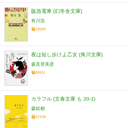
阪急電車 (幻冬舎文庫)
有川浩
79200
夜は短し歩けよ乙女 (角川文庫)
森見登美彦
85911
カラフル (文春文庫 も 20-1)
森絵都
57238