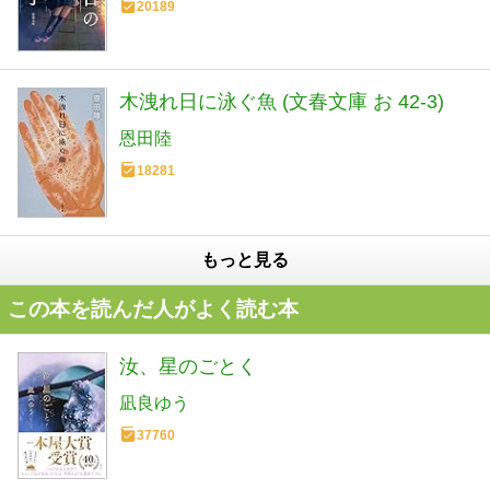
20189
木洩れ日に泳ぐ魚 (文春文庫 お 42-3)
恩田陸
18281
もっと見る
この本を読んだ人がよく読む本
汝、星のごとく
凪良ゆう
37760