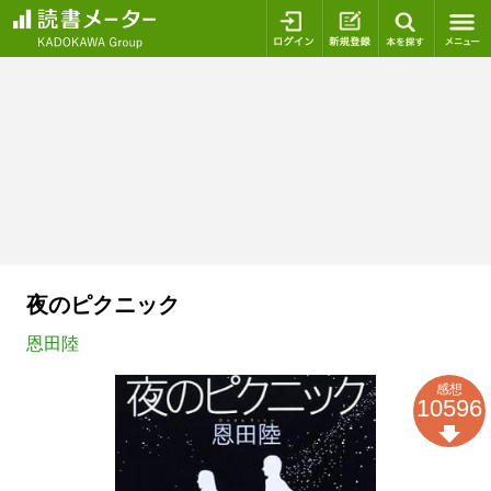
ログイン
新規登録
本を探
夜のピクニック
恩田陸
感想
10596