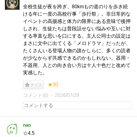
全校生徒が夜を跨ぎ、80kmもの道のりを歩き続
ける年に一度の高校行事「歩行祭」。非日常的な
イベントの高揚感と体力の限界にある意味で後押
しされ、生徒たちは普段話せない悩みや互いに対
する率直な思いを口にする。主人公同士の設定は
まさに文中に出てくる「メロドラマ」だったが、
たくさんいる登場人物の誰かしらに、多くの読者
が少なからず共感できるのかもしれない。器用・
不器用、人との向き合い方は十人十色だと改めて
実感した。
★30
ナイス
コメント(0)
2026/07/29
nao
☆4.5