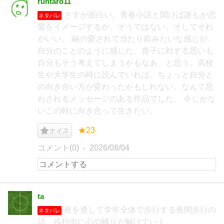
runtaro11
さすが面白い。青春小説と聞けば誰もが恋
ネタバレ
愛をイメージするが、そうではない。そしてそれ
がいい。 融の愛されて当たり前みたいな感じが、
自分のことのように感じた。貴子に対する思いも
自分もそう考えてしまうかもなあ、と思う。高校
生や大学生の時に読んでいれば、ちょっと自分と
の向き合い方が変わったかもしれない。なんて思
わされるメッセージのある作品でした。 今しかな
いこの時に向き合って生きたい。
★23
ナイス
コメント(0)
2026/08/04
ta
夜を通して学年全体で歩行する夜間歩行の
ネタバレ
話。歩行中に心の蟠りが解けていく。