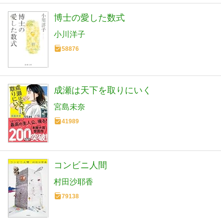
博士の愛した数式
小川洋子
58876
成瀬は天下を取りにいく
宮島未奈
41989
コンビニ人間
村田沙耶香
79138