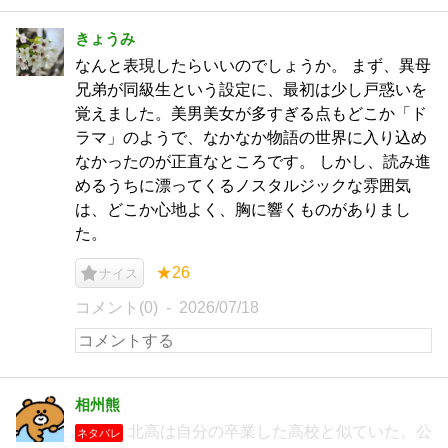
きょうみ
なんと表現したらいいのでしょうか。 まず、異母
兄弟が同級生という設定に、最初は少し戸惑いを
覚えました。美男美女が多すぎる点もどこか「ド
ラマ」のようで、なかなか物語の世界に入り込め
なかったのが正直なところです。 しかし、読み進
めるうちに漂ってくるノスタルジックな雰囲気
は、どこか心地よく、胸に響くものがありまし
た。
★26
ナイス
コメント(0)
2026/07/18
相州熊
北高は自分の卒業した高校と似ていた。公
ネタバレ