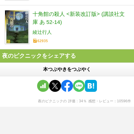
十角館の殺人 <新装改訂版> (講談社文
庫 あ 52-14)
綾辻行人
62935
夜のピクニックをシェアする
本つぶやきをつぶやく
夜のピクニック
の
評価
34
％
感想・レビュー
10596
件