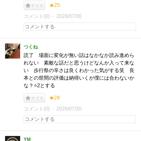
★25
ナイス
コメント(0)
2026/07/30
つくね
読了 場面に変化が無い話はなかなか読み進めら
れない 素敵な話だと思うけどなんか入って来な
い 歩行祭の辛さは良くわかった気がする笑 良
本との世間の評価は納得いくが僕には合わないか
な？⭐️2とする
★24
ナイス
コメント(0)
2026/07/30
YM