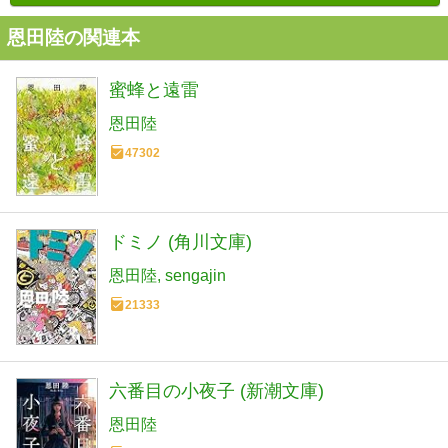
恩田陸の関連本
蜜蜂と遠雷
恩田陸
47302
ドミノ (角川文庫)
恩田陸
sengajin
21333
六番目の小夜子 (新潮文庫)
恩田陸