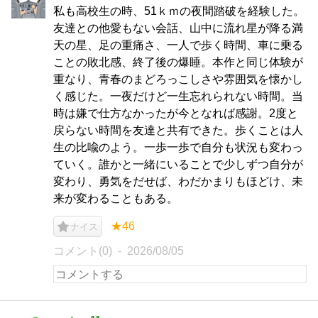
私も高校生の時、51ｋｍの夜間踏破を経験した。
友達との他愛もない会話、山中に流れ星が降る満
天の星、足の重痛さ、一人で歩く時間、車に乗る
ことの敗北感、終了後の爆睡。本作と同じ体験が
重なり、青春のまどろっこしさや雰囲気を懐かし
く感じた。一夜だけど一生忘れられない時間。当
時は嫌で仕方なかったが今となれば感謝。2度と
戻らない時間を友達と共有できた。歩くことは人
生の比喩のよう。一歩一歩で自分も状況も変わっ
ていく。誰かと一緒にいることで少しずつ自分が
変わり、勇気をだせば、わだかまりもほどけ、未
来が変わることもある。
★46
ナイス
コメント(0)
2026/08/05