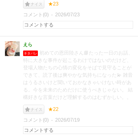
★23
ナイス
コメント(0)
2026/07/23
えら
初めての恩田陸さん📘たった一日のお話、
ネタバレ
特に大きな事件が起こるわけではないのだけど、
登場人物たちの心情の変化をそばで見守ることが
できて、読了後は爽やかな気持ちになった💫 雑音
はうるさいけど聞いておかなきゃいけない時があ
る。今を未来のためだけに使うべきじゃない。 結
構好きな言葉だけど理解するのはむずかしい。。
★22
ナイス
コメント(0)
2026/07/19