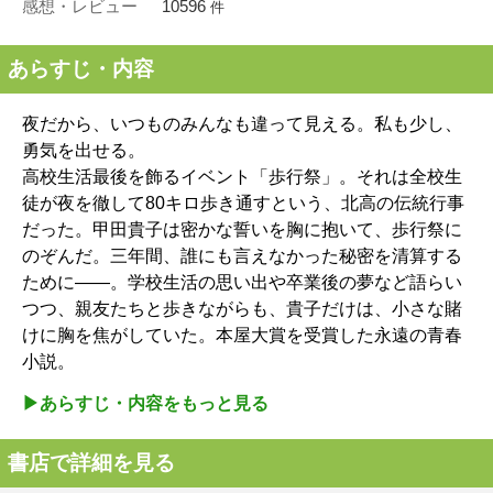
感想・レビュー
10596
件
あらすじ・内容
夜だから、いつものみんなも違って見える。私も少し、
勇気を出せる。
高校生活最後を飾るイベント「歩行祭」。それは全校生
徒が夜を徹して80キロ歩き通すという、北高の伝統行事
だった。甲田貴子は密かな誓いを胸に抱いて、歩行祭に
のぞんだ。三年間、誰にも言えなかった秘密を清算する
ために――。学校生活の思い出や卒業後の夢など語らい
つつ、親友たちと歩きながらも、貴子だけは、小さな賭
けに胸を焦がしていた。本屋大賞を受賞した永遠の青春
小説。
▶︎あらすじ・内容をもっと見る
書店で詳細を見る