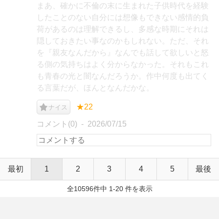
まあ、確かに不倫の末に生まれた子供時代を経験
したことのない自分には想像もできない感情的負
荷があるのは理解できるし、多感な時期にそれは
隠しておきたい事なのかもしれない。ただ、それ
を『親友なんだから』なんでも話して欲しいと怒
る側の気持ちはよく分からなかった。それもこれ
も青春の光と闇なんだろうか。作中何度も出てく
る言葉だが、ほんとなんだかな。
★22
ナイス
コメント(0)
2026/07/15
最初
1
2
3
4
5
最後
全10596件中 1-20 件を表示