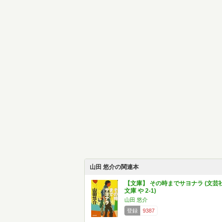
山田 悠介の関連本
【文庫】 その時までサヨナラ (文芸
文庫 や 2-1)
山田 悠介
登録
9387