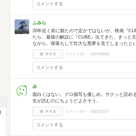
ふみら
20年近く前に観たので定かではないが、映画『C
たら、最後の解説に『CUBE』出てきた。きっと主
ながら、寝落ちして壮大な悪夢を見てしまったと
ナイス
コメント(
0
)
2024/09/06
み
面白くはない。グロ描写も優しめ。サクッと読め
生が読むのにちょうどよさそう。
ナイス
コメント(
0
)
2023/12/17
社