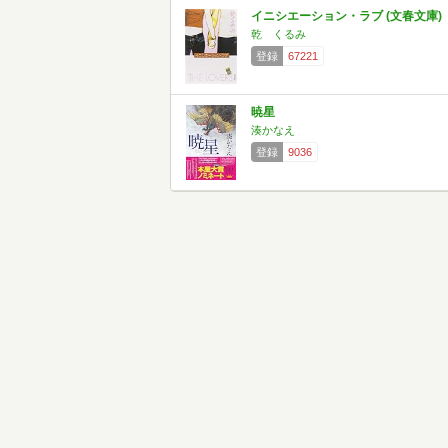
イニシエーション・ラブ (文春文庫)
乾 くるみ
登録
67221
暁星
湊かなえ
登録
9036