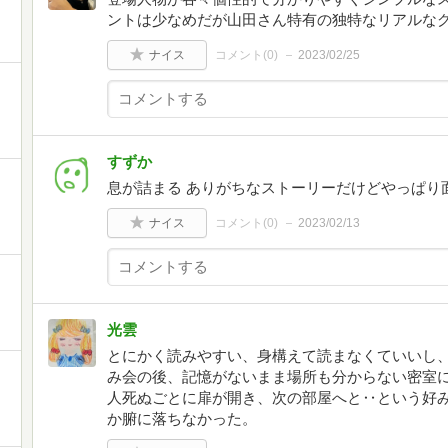
ントは少なめだが山田さん特有の独特なリアルな
ナイス
コメント(
0
)
2023/02/25
すずか
息が詰まる ありがちなストーリーだけどやっぱり
ナイス
コメント(
0
)
2023/02/13
光雲
とにかく読みやすい、身構えて読まなくていいし、
み会の後、記憶がないまま場所も分からない密室に
人死ぬごとに扉が開き、次の部屋へと‥という好
か腑に落ちなかった。