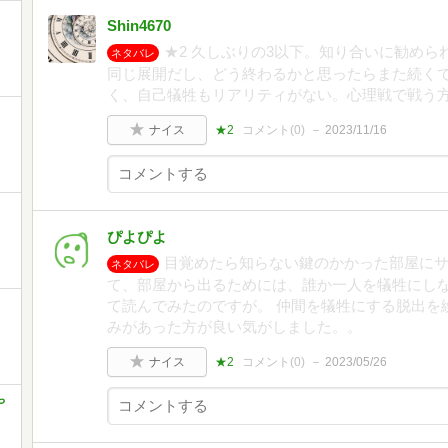
Shin4670
★2 久しぶりの3以下。知り合いに勧めら
ネタバレ
同じ展開だし、どう終わるかと思ったらまた続くで
く、自己犠牲もリアリティがない。心理戦で戦う
ナイス
★2
コメント(
0
)
2023/11/16
ぴよぴよ
目覚めたら知らない鍵のかかった部屋に
ネタバレ
て、部屋から出るためには、誰か一人を犠牲にし
て読んでみたのですが。 仲間を犠牲にする脱出を
みがあった方が良い気がしました。。
ナイス
★2
コメント(
0
)
2023/05/26
や