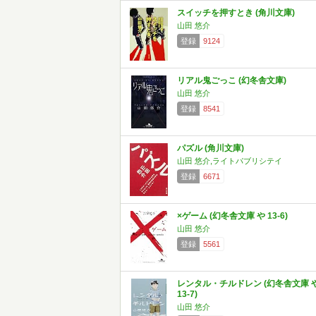
スイッチを押すとき (角川文庫)
山田 悠介
登録
9124
リアル鬼ごっこ (幻冬舎文庫)
山田 悠介
登録
8541
パズル (角川文庫)
山田 悠介,ライトパブリシテイ
登録
6671
×ゲーム (幻冬舎文庫 や 13-6)
山田 悠介
登録
5561
レンタル・チルドレン (幻冬舎文庫 
13-7)
山田 悠介