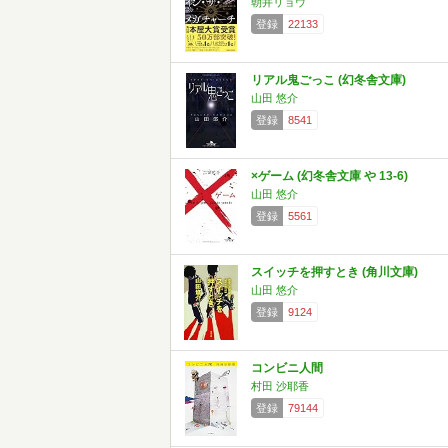
朝井リョウ
登録
22133
リアル鬼ごっこ (幻冬舎文庫)
山田 悠介
登録
8541
×ゲーム (幻冬舎文庫 や 13-6)
山田 悠介
登録
5561
スイッチを押すとき (角川文庫)
山田 悠介
登録
9124
コンビニ人間
村田 沙耶香
登録
79144