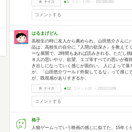
ナイス
★1
コメント(
0
)
2023/01/02
はるまげどん
高校生の時に友人から薦められ、山田悠介さんにハ
品は、高校生の自分に『人間の欲深さ』を教えてく
ーな展開で、2時間もあれば読みきれる。ただし残
８人の思いやり、欲望、エゴ等すべての思いが複
き出しになっていく感じが面白い。 人によって落
が、「山田悠介ワールド炸裂してるな」って感じで
が、既視感がありすぎるか。
ナイス
★12
コメント(
0
)
2022/11/09
格子
人狼ゲームっていう映画の感じに似てた。15年く