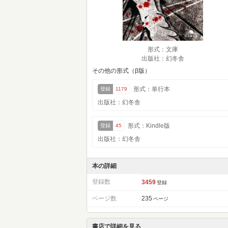
形式：文庫
出版社：幻冬舎
その他の形式（β版）
形式：単行本
登録
1179
出版社：幻冬舎
形式：Kindle版
登録
45
出版社：幻冬舎
本の詳細
登録数
3459
登録
ページ数
235
ページ
書店で詳細を見る