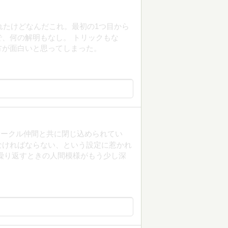
れたけどなんだこれ。最初の1つ目から
、何の解明もなし。 トリックもな
方が面白いと思ってしまった。
サークル仲間と共に閉じ込められてい
なければならない、という設定に惹かれ
繰り返すときの人間模様がもう少し深