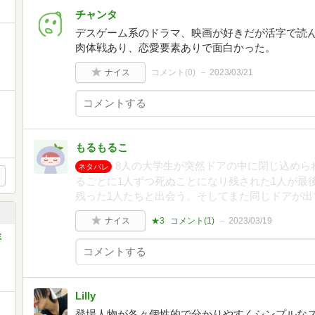
チャンタ
デスゲーム系のドラマ、映画が好きだが活字で読
肉体戦あり、恋愛要素ありで面白かった。
ナイス
コメント(
0
)
2023/03/21
もるもるこ
8人の大学生が突然ドアの中に閉じ込めら
ネタバレ
るごとに1人ずつ死ぬことになり残された1人が最
残った1人たちと出会う。そしてまた同じドアが出
ナイス
★3
コメント(
1
)
2023/03/19
ミ
Lilly
登場人物が各々個性的で分かりやすくシンプルな