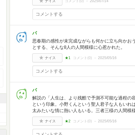
ナイス
コメント(
0
)
2025/07/14
パ
思春期の感性が未完成ながらも何かに立ち向かお
とする、そんな8人の人間模様に心惹かれた。
ナイス
★1
コメント(
0
)
2025/05/16
パ
解説の「人生は、より残酷で予測不可能な過程の
という印象。小野くんという聖人君子な人もいれ
太みたいな情に熱い人もいる。三者三様の人間模
ナイス
★2
コメント(
0
)
2025/05/16