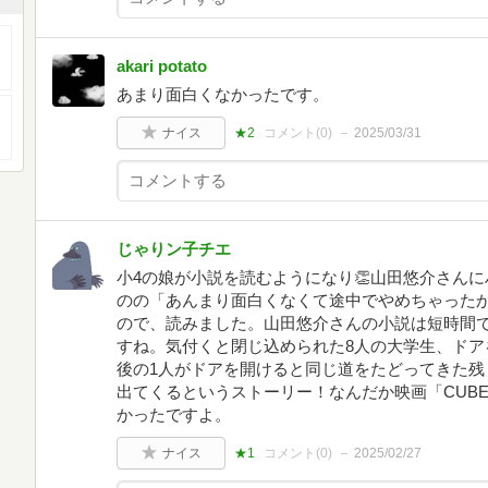
akari potato
あまり面白くなかったです。
ナイス
★2
コメント(
0
)
2025/03/31
じゃりン子チエ
小4の娘が小説を読むようになり👏山田悠介さん
のの「あんまり面白くなくて途中でやめちゃった
ので、読みました。山田悠介さんの小説は短時間
すね。気付くと閉じ込められた8人の大学生、ドア
後の1人がドアを開けると同じ道をたどってきた残
出てくるというストーリー！なんだか映画「CUB
かったですよ。
ナイス
★1
コメント(
0
)
2025/02/27