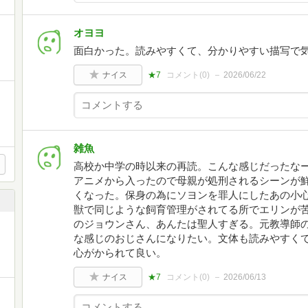
オヨヨ
面白かった。読みやすくて、分かりやすい描写で
ナイス
★7
コメント(
0
)
2026/06/22
雑魚
高校か中学の時以来の再読。こんな感じだったな
アニメから入ったので母親が処刑されるシーンが
くなった。保身の為にソヨンを罪人にしたあの小
獣で同じような飼育管理がされてる所でエリンが
のジョウンさん、あんたは聖人すぎる。元教導師
な感じのおじさんになりたい。文体も読みやすくて
心がかられて良い。
ナイス
★7
コメント(
0
)
2026/06/13