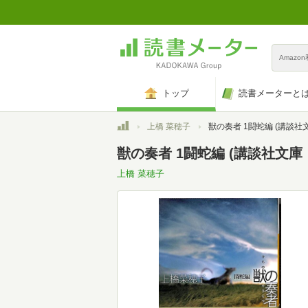
Amazo
トップ
読書メーターと
トップ
上橋 菜穂子
獣の奏者 1闘蛇編 (講談社文庫 う
獣の奏者 1闘蛇編 (講談社文庫 う 
上橋 菜穂子