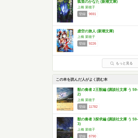
狐笛のかなた (新潮文庫)
上橋 菜穂子
登録
9691
虚空の旅人 (新潮文庫)
上橋 菜穂子
登録
9226
もっと見る
この本を読んだ人がよく読む本
獣の奏者 2王獣編 (講談社文庫 う 59-
2)
上橋 菜穂子
登録
11782
獣の奏者 3探求編 (講談社文庫 う 59-
3)
上橋 菜穂子
登録
8790