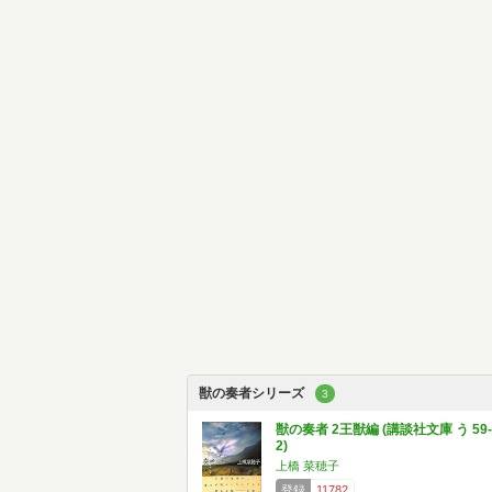
獣の奏者シリーズ
3
獣の奏者 2王獣編 (講談社文庫 う 59-
2)
上橋 菜穂子
登録
11782