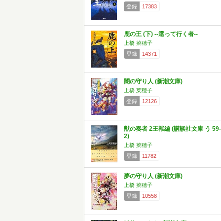
登録
17383
鹿の王 (下) ‐‐還って行く者‐‐
上橋 菜穂子
登録
14371
闇の守り人 (新潮文庫)
上橋 菜穂子
登録
12126
獣の奏者 2王獣編 (講談社文庫 う 59-
2)
上橋 菜穂子
登録
11782
夢の守り人 (新潮文庫)
上橋 菜穂子
登録
10558