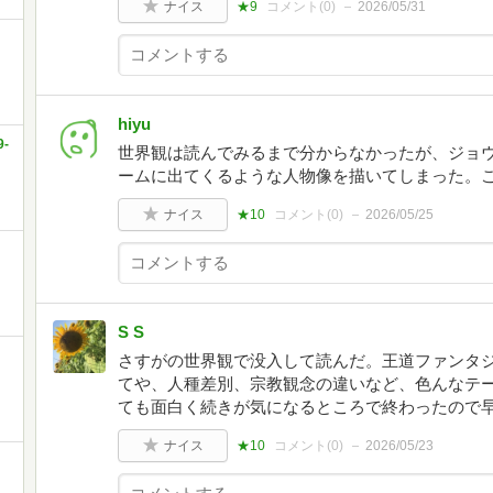
ナイス
★9
コメント(
0
)
2026/05/31
hiyu
-
世界観は読んでみるまで分からなかったが、ジョ
ームに出てくるような人物像を描いてしまった。
ナイス
★10
コメント(
0
)
2026/05/25
S S
さすがの世界観で没入して読んだ。王道ファンタ
てや、人種差別、宗教観念の違いなど、色んなテ
ても面白く続きが気になるところで終わったので
ナイス
★10
コメント(
0
)
2026/05/23