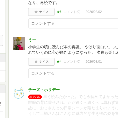
なり、再読です。
ナイス
★6
コメント(
0
)
2026/08/02
うー
小学生の頃に読んだ本の再読。 やはり面白い。 
れていくのに心が痛むようになった。 次巻も楽し
ナイス
★4
コメント(
0
)
2026/08/01
チーズ・ホリデー
早く読みたかった。でも今読めてよかっ
ネタバレ
闘蛇の背に乗せされ、ただ遠くへ遠くへ…思わず
故に、おじさんとの日常シーンが陽だまりのよう
うして上橋さんはこんなに魅力的な生き物の姿を