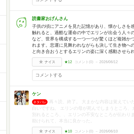
読書家おげんさん
子供の頃にアニメを見た記憶があり、懐かしさを
触れると、過酷な運命の中でエリンが出会う人々
など、世界を構成する一つ一つが驚くほど複雑か
れます。悲運に見舞われながらも決して生き物へ
と向き合おうとするエリンの姿に深く感動させら
ナイス
★12
コメント(
0
)
2026/06/12
ケン
再々読、終了。 大まかな内容は覚えてい
ネタバレ
白いですね。 エリンの母が死んでしまうところ、
別れるところ、、エリンの不安なところが伝わりま
助けられて、本当に良かった。
ナイス
★10
コメント(
0
)
2026/06/10