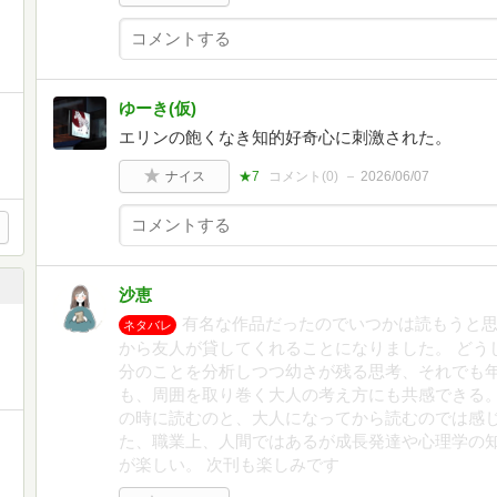
ゆーき(仮)
エリンの飽くなき知的好奇心に刺激された。
ナイス
★7
コメント(
0
)
2026/06/07
沙恵
有名な作品だったのでいつかは読もうと
ネタバレ
から友人が貸してくれることになりました。 どう
分のことを分析しつつ幼さが残る思考、それでも
も、周囲を取り巻く大人の考え方にも共感できる。
の時に読むのと、大人になってから読むのでは感じ
た、職業上、人間ではあるが成長発達や心理学の
が楽しい。 次刊も楽しみです