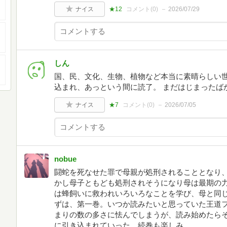
ナイス
★12
コメント(
0
)
2026/07/29
しん
国、民、文化、生物、植物など本当に素晴らしい
込まれ、あっという間に読了。 まだはじまったば
ナイス
★7
コメント(
0
)
2026/07/05
nobue
闘蛇を死なせた罪で母親が処刑されることとなり、
かし母子ともども処刑されそうになり母は最期の
は蜂飼いに救われいろいろなことを学び、母と同
ずは、第一巻。いつか読みたいと思っていた王道
まりの数の多さに怯んでしまうが、読み始めたら
に引き込まれていった。続巻も楽しみ。