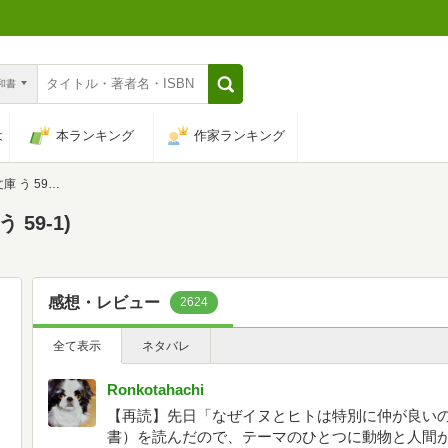
n和書
は
本ランキング
作家ランキング
 59-1)
59-1)
感想・レビュー
2624
全て表示
ネタバレ
Ronkotahachi
【再読】先日「なぜイヌとヒトは特別に仲が良い
書）を読んだので、テーマのひとつに動物と人間