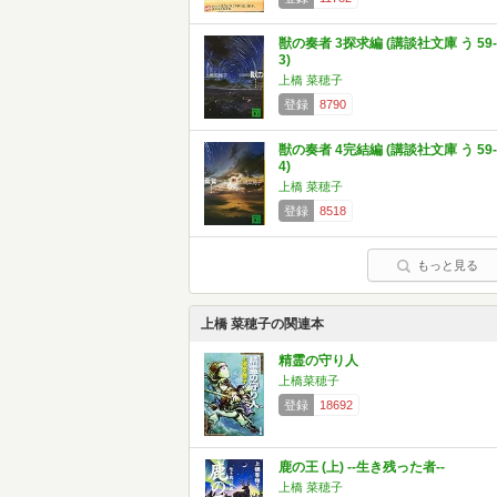
獣の奏者 3探求編 (講談社文庫 う 59-
3)
上橋 菜穂子
登録
8790
獣の奏者 4完結編 (講談社文庫 う 59-
4)
上橋 菜穂子
登録
8518
もっと見る
上橋 菜穂子の関連本
精霊の守り人
上橋菜穂子
登録
18692
鹿の王 (上) ‐‐生き残った者‐‐
上橋 菜穂子