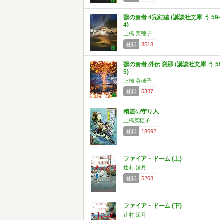
獣の奏者 4完結編 (講談社文庫 う 59-
4)
上橋 菜穂子
登録
8518
獣の奏者 外伝 刹那 (講談社文庫 う 59
5)
上橋 菜穂子
登録
5387
精霊の守り人
上橋菜穂子
登録
18692
ファイア・ドーム (上)
辻村 深月
登録
5208
ファイア・ドーム (下)
辻村 深月