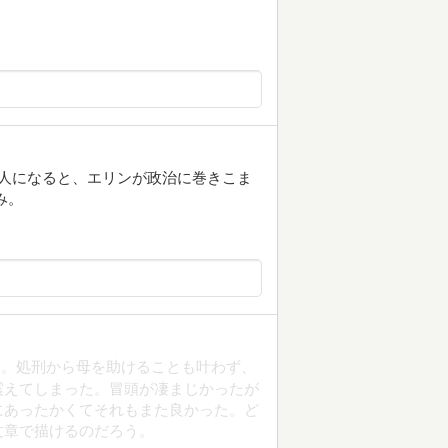
大人になると、エリンが政治に巻きこま
み。
た。処刑から母を助けることも叶わず、
震えてしまった。冒頭が凄まじかったが
にあったかくてそれもまた良かった。ど
文章で描けるのだろう。