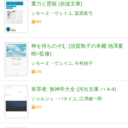
重力と恩寵 (岩波文庫)
シモーヌ・ヴェイユ
冨原眞弓
986
神を待ちのぞむ (須賀敦子の本棚 池澤夏
樹=監修)
シモーヌ・ヴェイユ
今村純子
190
有罪者: 無神学大全 (河出文庫 ハ 4-4)
ジョルジュ・バタイユ
江澤健一郎
291