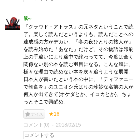
鼠∞
『クラウド・アトラス』の元ネタということで読
了。楽しく読んだというよりも、読んだことへの
達成感の方がデカい。『冬の夜ひとりの旅人が』
を読み始めた「あなた」だけど、その物語は印刷
上の手違いにより途中で終わってて、今度は全く
関係ない別の本を読む羽目になる。こんな風に、
様々な理由で読めない本を次々追うような展開。
日本人が書いたという本の中に、「ティファニー
で朝食を」のユニオシ氏ばりの珍妙な名前の人が
何人か出てきて(オケダとか、イコカとか)、ちょ
っとそこで興醒め。
★16
ナイス
コメント(0)
2018/02/15