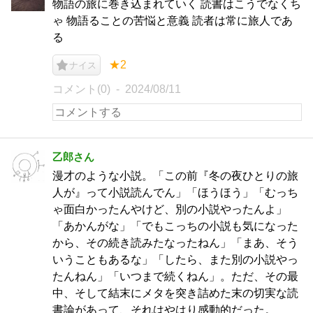
物語の旅に巻き込まれていく 読書はこうでなくち
ゃ 物語ることの苦悩と意義 読者は常に旅人であ
る
★2
ナイス
コメント(0)
2024/08/11
乙郎さん
漫才のような小説。「この前『冬の夜ひとりの旅
人が』って小説読んでん」「ほうほう」「むっち
ゃ面白かったんやけど、別の小説やったんよ」
「あかんがな」「でもこっちの小説も気になった
から、その続き読みたなったねん」「まあ、そう
いうこともあるな」「したら、また別の小説やっ
たんねん」「いつまで続くねん」。ただ、その最
中、そして結末にメタを突き詰めた末の切実な読
書論があって、それはやはり感動的だった。