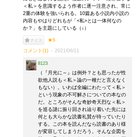
＜私＞を意識するよう作者に逐一注意され、常に
2重の体験を強いられる。10篇ある小説内小説の
内容もやはりどれもが「<私>とは一体何なの
か？」を主題にしている（↓）
★6
ナイス
コメント(1)
2021/06/11
8123
（『月光に～』は例外？とも思ったが性
欲他人説も＜私＞論の一種だと言えなく
もない）。いわば全編にわたって＜私＞
という現象の不可解さについての本なの
だ。ところがそんな奇妙奇天烈な＜私＞
を巡る謎に振り回され辿り着いた先には
何とも大らかな読書礼賛が待っていたり
する。この本を読んだなら読書のあり様
が変容してしまうだろう。そんな企図を