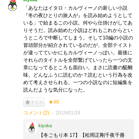
「あなたはイタロ・カルヴィーノの新しい小説
『冬の夜ひとりの旅人が』を読み始めようとして
いる」で始まるこの小説。何やら仕掛けがしてあ
りそうだ。読み始めた小説はどれもこれからとい
うところで中断してしまう。そして10編の小説の
冒頭部分が紹介されているのだが、全部テイスト
が違ってていかにもカルヴィーノっぽい。最後に
それらのタイトルを全部繋げていったら一つの文
章になってるところも面白い。まさに読書の醍醐
味。どんなふうに読むのか？読むという行為を改
めて考えさせられる。一つの小説なのに短編集を
読んだような気分になった。
★48
ナイス
コメント(2)
2019/01/18
kiyoka
【冬ごもり本 17】【松岡正剛千夜千冊