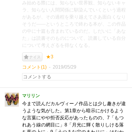
み始める際には、知らない世界観、知らないキャ
ラ、知らない人間関係に馴染んでいくという過程
があるが、その過程を乗り越えてさあ面白くなり
そうだ――というところで終わる本が、この作品
の中に十篇も含まれているのだ。しだいに「あな
た」は読書そのものについて、読書している自分
について考えざるを得なくなる。
★3
ナイス
コメント(1)
2019/05/29
マリリン
今まで読んだカルヴィーノ作品とは少し趣きが違
うような気がした。第1章から暗示にかけるよう
な言葉にやや拒否反応があったものの、7「もつ
れあう線の網目に」8「月光に輝く散りしける落
ち葉の上に」9「うつろな穴のまわりに」はなか