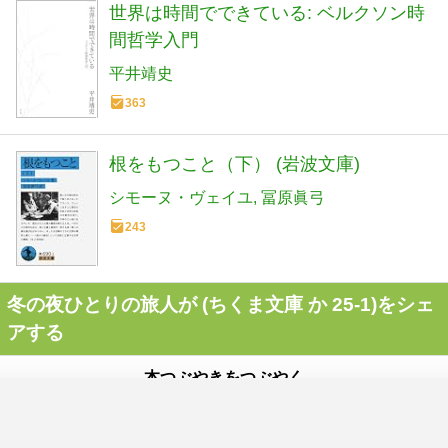
世界は時間でできている: ベルクソン時
間哲学入門
平井靖史
363
根をもつこと（下） (岩波文庫)
シモーヌ・ヴェイユ
冨原眞弓
243
冬の夜ひとりの旅人が (ちくま文庫 か 25-1)をシェ
アする
本つぶやきをつぶやく