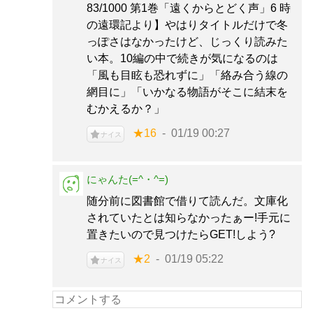
83/1000 第1巻「遠くからとどく声」6 時
の遠環記より】やはりタイトルだけで冬
っぽさはなかったけど、じっくり読みた
い本。10編の中で続きが気になるのは
「風も目眩も恐れずに」「絡み合う線の
網目に」「いかなる物語がそこに結末を
むかえるか？」
★16
01/19 00:27
ナイス
にゃんた(=^・^=)
随分前に図書館で借りて読んだ。文庫化
されていたとは知らなかったぁー!手元に
置きたいので見つけたらGET!しよう?
★2
01/19 05:22
ナイス