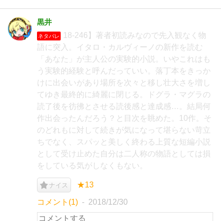
黒井
18-246】著者初読みなので先入観なく物
ネタバレ
語に突入。イタロ・カルヴィーノの新作を読む
「あなた」が主人公の実験的小説。いやこれはも
う実験的経験と呼んだっていい。落丁本をきっか
けに出会いがあり場所を次々と移し壮大さを増し
てゆき最終的に綺麗に閉じる。ドグラ・マグラの
読了後を彷彿とさせる読後感と達成感…。結局何
作出会ったんだろう？と目次を眺めた。10作。そ
のどれもに対して続きが気になって堪らない苛立
ちでなく、スパッと美しく終わる上質な短編小説
として受け止めた自分は二人称の物語としては損
をしている気がしなくもない。
★13
ナイス
コメント(1)
2018/12/30