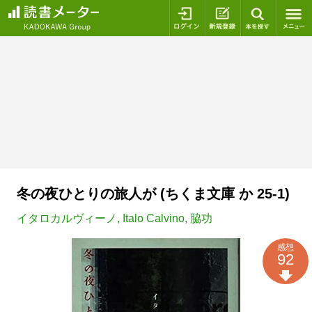
ログイン
新規登録
本を探
冬の夜ひとりの旅人が (ちくま文庫 か 25-1)
イタロカルヴィーノ
,
Italo Calvino
,
脇功
感想
92