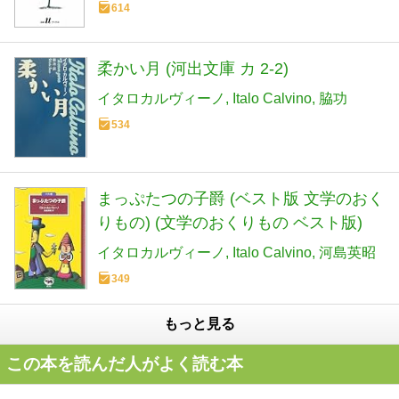
614
柔かい月 (河出文庫 カ 2-2)
イタロカルヴィーノ
Italo Calvino
脇功
534
まっぷたつの子爵 (ベスト版 文学のおく
りもの) (文学のおくりもの ベスト版)
イタロカルヴィーノ
Italo Calvino
河島英昭
349
もっと見る
この本を読んだ人がよく読む本