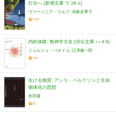
灯台へ (新潮文庫 ウ 28-1)
ヴァージニア・ウルフ
鴻巣友季子
1707
内的体験: 無神学大全 (河出文庫 ハ 4-5)
ジョルジュ・バタイユ
江澤健一郎
193
生ける物質: アンリ・ベルクソンと生命
個体化の思想
米田翼
82