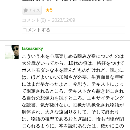
★5
ナイス
コメント(0)
2023/12/09
takeakisky
こういう本を心底楽しめる嗜みが身についたのは
大分歳がいってから。10代の頃は、格好をつけて
ポストモダンな本を読んだものだけれど、読むに
は、ほどよいいい加減さが必要。生真面目な年頃
にはまだ早かったよと、今思う。テキストによっ
て限定されるところ、テキストから惹き起こされ
る自分の想像力を試すところ。エキサイティング
な読書。気が抜けない。抽象が具象化され物語が
解体され、大きな遠回りをして、そして終わり
は、物語の祖型であるおとぎ話に。恰も円環が閉
じられるように。本を読むあなたは、確かにこの