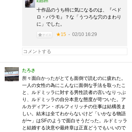
kasim
十作品のうち特に気になるのは、『ペド
ロ・パラモ』？な「うつろな穴のまわり
に」でした。
★15
02/10 16:29
ナイス
たろさ
所々面白かったがとても面倒で読むのに疲れた。
一人の女性の為にこんなに面倒な手法を取ったこ
と、ルドミッラに対する男性読者の言いなりっぷ
り、ルドミッラの自分本意な態度が苛ついた。ア
ルカディアン・ポルフィリッチの仕事は結構羨ま
しい。結末は全てわからないけど「いかなる物語
が〜」はSFのようで面白そうだった。ルドミッラ
と結婚する決意や最終章は正直どうでもいいので