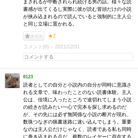
まされるが中断されられ続ける男の話。様々な読
書感が出てくるし実際に彼が読む冒頭だけの小説
が挟み込まれるので読んでいると強制的に主人公
と同じ立場に置かれる。
★2
ナイス
コメント(0)
2021/12/31
8123
読者としての自分と小説内の自分が同時に意識さ
れる文章で、味わったことのない読書体験。主人
公は、佳境に入ったところで途切れてしまう小説
の続きが読みたい一心で完本を探し求めるのだ
が、その先には必ず無関係な小説の断片が現れ、
数珠つなぎの猟書迷路に迷い込んでしまう。重要
なのは主人公だけじゃなく、読者である私も同時
に巻き込まれる点だ。複数のレイヤーに存在する