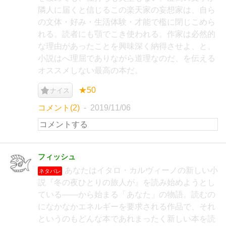
隣人に届くと信じるこの楽天家の妄想家は、自ら
の文体・好み・生活体験・才能で檻に閉じこめら
れる。読者にも顎でこき使われる。作家は必然的
な理由があったことを興味深く納得させよ、と。
小説はへ理屈でありながら道理なのだ、を伝える
オススメしない最高の本だ。
★50
ナイス
コメント(2)
2019/11/06
フィッシュ
あなたはイタロ・カルヴィーノの新しい小
ネタバレ
説『冬の夜ひとりの旅人が』を読み始めようとし
ている――から始まる「あなた」の物語。読むの
になかなかエネルギーを要求される作品で、それ
というのもどんな本であれまったく新しい本を読