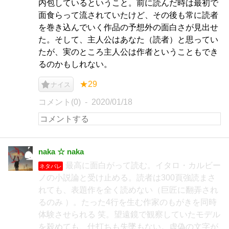
内包しているということ。前に読んだ時は最初で
面食らって流されていたけど、その後も常に読者
を巻き込んでいく作品の予想外の面白さが見出せ
た。そして、主人公はあなた（読者）と思ってい
たが、実のところ主人公は作者ということもでき
るのかもしれない。
★29
ナイス
コメント(0)
2020/01/18
naka ☆ naka
最高に面白がって読む。イタロ・カルビー
ネタバレ
ノの小説論と受け止める。読者は300頁強読まさ
れても、表題作を全く読めない（巨匠に翻弄され
るのみ ）。たった4行を生む作家のもがきを同時
体験させられる 笑。望遠鏡で観察していたモデル
を殺めても、仕打ちも失墜もない。虚偽の文字が