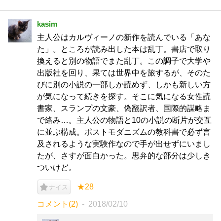
kasim
主人公はカルヴィーノの新作を読んでいる「あな
た」。ところが読み出した本は乱丁。書店で取り
換えると別の物語でまた乱丁。この調子で大学や
出版社を回り、果ては世界中を旅するが、そのた
びに別の小説の一部しか読めず、しかも新しい方
が気になって続きを探す。そこに気になる女性読
書家、スランプの文豪、偽翻訳者、国際的謀略ま
で絡み…。主人公の物語と10の小説の断片が交互
に並ぶ構成。ポストモダニズムの教科書で必ず言
及されるような実験作なので手が出せずにいまし
たが、さすが面白かった。思弁的な部分は少しき
ついけど。
★28
ナイス
コメント(2)
2018/02/10