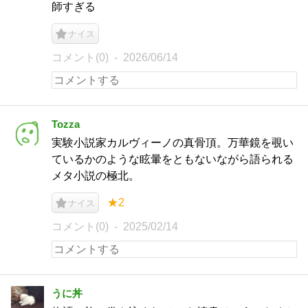
師すぎる
ナイス
コメント(0)
2026/06/14
Tozza
実験小説家カルヴィーノの真骨頂。万華鏡を覗い
ているかのような眩暈をともないながら語られる
メタ小説の極北。
★2
ナイス
コメント(0)
2025/02/14
うに丼