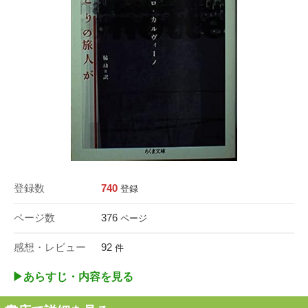
登録数
740
登録
ページ数
376
ページ
感想・レビュー
92
件
▶︎あらすじ・内容を見る