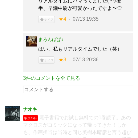
リアルタイムにハマってました(^^♪後
半、早瀬中尉が可愛かったですよ〜♡
★4
07/13 19:35
ナイス
まろんぱぱ♪
はい、私もリアルタイムでした（笑）
★3
07/13 20:36
ナイス
3件のコメントを全て見る
ナオキ
電子書籍でお試し無料での1巻読了。あの
ネタバレ
マクロスがコミックになって帰ってきた！しか
も、作画担当は当時と同じ美樹本晴彦と言う超び