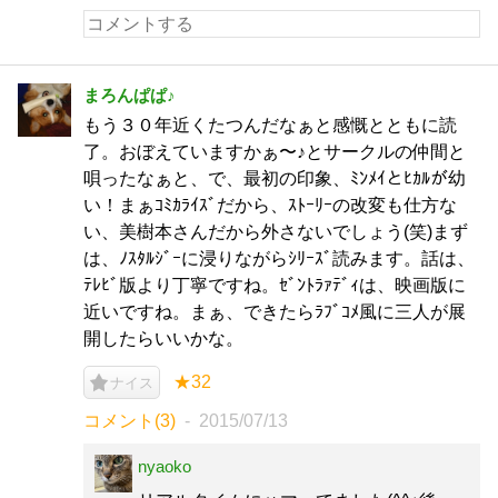
まろんぱぱ♪
もう３０年近くたつんだなぁと感慨とともに読
了。おぼえていますかぁ〜♪とサークルの仲間と
唄ったなぁと、で、最初の印象、ﾐﾝﾒｲとﾋｶﾙが幼
い！まぁｺﾐｶﾗｲｽﾞだから、ｽﾄｰﾘｰの改変も仕方な
い、美樹本さんだから外さないでしょう(笑)まず
は、ﾉｽﾀﾙｼﾞｰに浸りながらｼﾘｰｽﾞ読みます。話は、
ﾃﾚﾋﾞ版より丁寧ですね。ｾﾞﾝﾄﾗｧﾃﾞｨは、映画版に
近いですね。まぁ、できたらﾗﾌﾞｺﾒ風に三人が展
開したらいいかな。
★32
ナイス
コメント(3)
2015/07/13
nyaoko