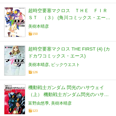
超時空要塞マクロス ＴＨＥ ＦＩＲ
ＳＴ （３） (角川コミックス・エース
6-28)
美樹本晴彦
150
超時空要塞マクロス THE FIRST (4) (カ
ドカワコミックス・エース)
美樹本晴彦
ビックウエスト
126
機動戦士ガンダム 閃光のハサウェイ
（上） 機動戦士ガンダム閃光のハサウ
ェイ (角川スニーカー文庫)
富野由悠季
美樹本晴彦
123