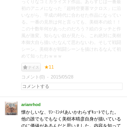
っくりなコミカライズド作品。あらすじは一番最
初のアニメになった「超時空要塞マクロス」に沿
いながら、平成の時代に合わせた作品になってい
る。一番の見所は何と言っても、美樹本の絵！！
この十数年何があったのだろう？絵のタッチと作
風が激変。知らない奴が見たら、これ絶対に美樹
本御大自ら描いたなんて思わないわ。そして戦闘
シーン。美樹本が戦闘シーンを描けれるなんて初
めて知ったわｗｗｗ
★11
ナイス
コメント(0)
2015/05/28
arianrhod
懐かしいな、ﾘﾝ･ﾐﾝﾒｲあいかわらずｷｭｰﾄでした。
他の誰でもでもなく美樹本晴彦自身が描いている
のに価値があるんだと思いました。内容を知って