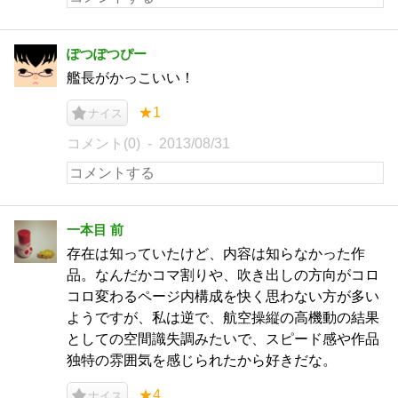
ぽつぽつぴー
艦長がかっこいい！
★1
ナイス
コメント(0)
2013/08/31
一本目 前
存在は知っていたけど、内容は知らなかった作
品。なんだかコマ割りや、吹き出しの方向がコロ
コロ変わるページ内構成を快く思わない方が多い
ようですが、私は逆で、航空操縦の高機動の結果
としての空間識失調みたいで、スピード感や作品
独特の雰囲気を感じられたから好きだな。
★4
ナイス