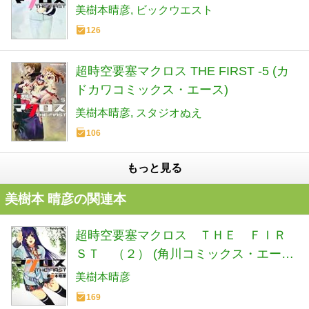
美樹本晴彦
ビックウエスト
126
超時空要塞マクロス THE FIRST -5 (カ
ドカワコミックス・エース)
美樹本晴彦
スタジオぬえ
106
もっと見る
美樹本 晴彦の関連本
超時空要塞マクロス ＴＨＥ ＦＩＲ
ＳＴ （２） (角川コミックス・エース
6-26)
美樹本晴彦
169