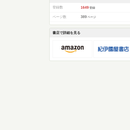
登録数
1649
登録
ページ数
389
ページ
書店で詳細を見る