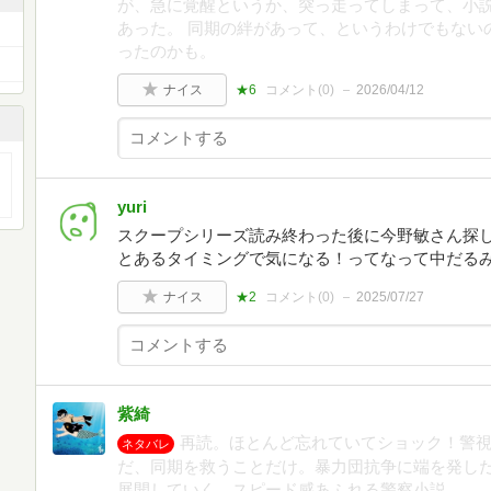
が、急に覚醒というか、突っ走ってしまって、小
あった。 同期の絆があって、というわけでもない
ったのかも。
ナイス
★6
コメント(
0
)
2026/04/12
yuri
スクープシリーズ読み終わった後に今野敏さん探
とあるタイミングで気になる！ってなって中だる
ナイス
★2
コメント(
0
)
2025/07/27
紫綺
再読。ほとんど忘れていてショック！警
ネタバレ
だ、同期を救うことだけ。暴力団抗争に端を発し
展開していく。スピード感あふれる警察小説。