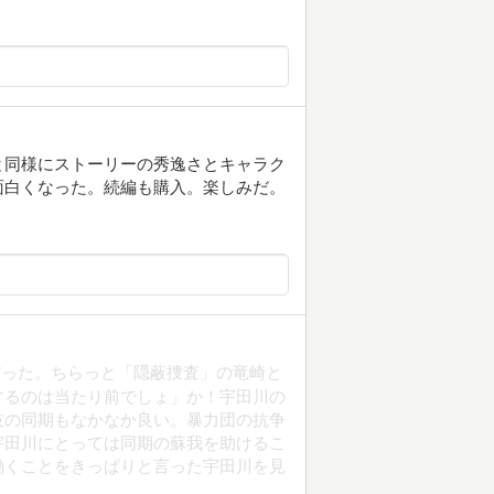
と同様にストーリーの秀逸さとキャラク
面白くなった。続編も購入。楽しみだ。
だった。ちらっと「隠蔽捜査」の竜崎と
するのは当たり前でしょ」か！宇田川の
岐の同期もなかなか良い。暴力団の抗争
宇田川にとっては同期の蘇我を助けるこ
働くことをきっぱりと言った宇田川を見