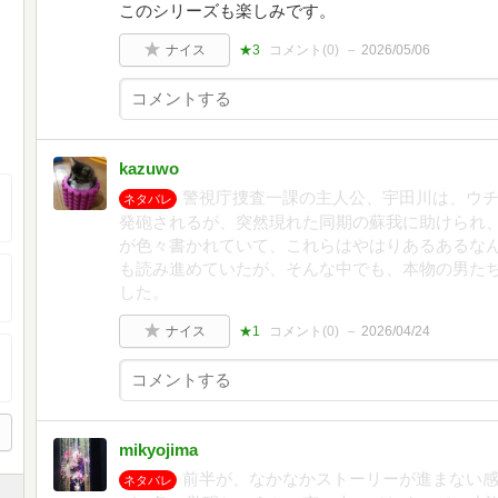
このシリーズも楽しみです。
ナイス
★3
コメント(
0
)
2026/05/06
kazuwo
警視庁捜査一課の主人公、宇田川は、ウ
ネタバレ
発砲されるが、突然現れた同期の蘇我に助けられ、
が色々書かれていて、これらはやはりあるあるな
も読み進めていたが、そんな中でも、本物の男た
した。
ナイス
★1
コメント(
0
)
2026/04/24
mikyojima
前半が、なかなかストーリーが進まない
ネタバレ