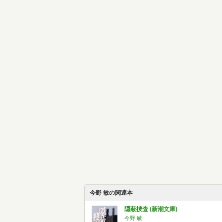
今野 敏の関連本
隠蔽捜査 (新潮文庫)
今野 敏