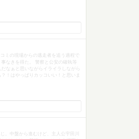
チコミの現場からの逃走者を追う過程で
事なきを得た。 警察と公安の確執等
んだなぁと思いながらイライラしながら
ち？！はやっぱりカッコいい！と思いま
感じ。中盤から進むけど、主人公宇田川