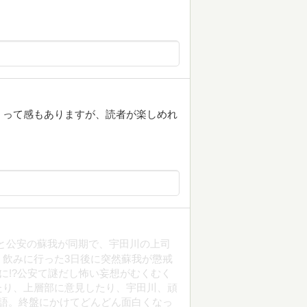
、って感もありますが、読者が楽しめれ
と公安の蘇我が同期で、宇田川の上司
飲みに行った3日後に突然蘇我が懲戒
察に!?公安て謎だし怖い妄想がむくむく
たり、上層部に意見したり、宇田川、頑
物語。終盤にかけてどんどん面白くなっ