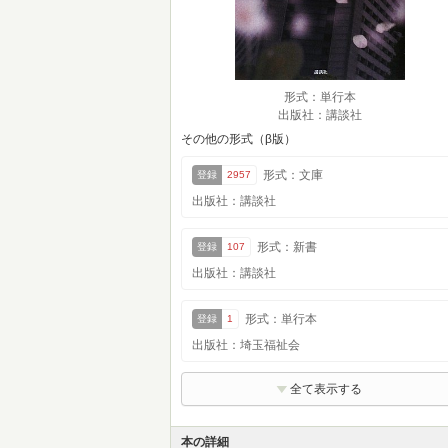
形式：単行本
出版社：講談社
その他の形式（β版）
形式：文庫
登録
2957
出版社：講談社
形式：新書
登録
107
出版社：講談社
形式：単行本
登録
1
出版社：埼玉福祉会
全て表示する
本の詳細