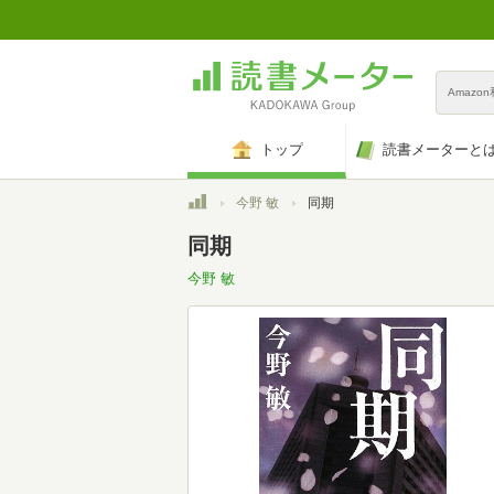
Amazo
トップ
読書メーターと
トップ
今野 敏
同期
同期
今野 敏