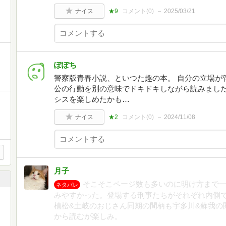
ナイス
★9
コメント(
0
)
2025/03/21
ぽぽち
警察版青春小説、といつた趣の本。 自分の立場が
公の行動を別の意味でドキドキしながら読みました
シスを楽しめたかも…
ナイス
★2
コメント(
0
)
2024/11/08
月子
そこそこページ数も多いのに明け方まで
ネタバレ
みやすかった。登場する刑事たちがそれぞれ内側
植松&土岐のおじさん同期の間柄も宇多川&蘇我の
から読むが楽しみ。