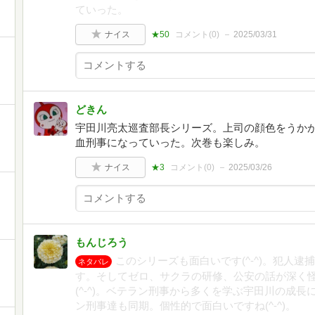
ていった。
ナイス
★50
コメント(
0
)
2025/03/31
どきん
宇田川亮太巡査部長シリーズ。上司の顔色をうか
血刑事になっていった。次巻も楽しみ。
ナイス
★3
コメント(
0
)
2025/03/26
もんじろう
このシリーズも面白いです(^-^)。犯人
ネタバレ
す。そしてゼロ、サクラの研修、公安の話が深く
(^-^)。ベテラン刑事から多くを学ぶ宇田川の成
ン刑事達も同期。個性的で面白いですね(^-^)。