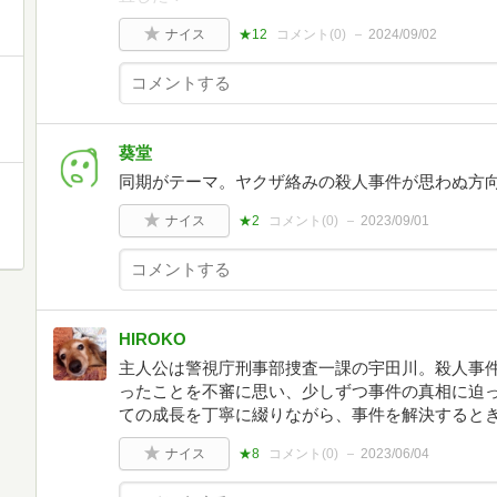
ナイス
★12
コメント(
0
)
2024/09/02
葵堂
同期がテーマ。ヤクザ絡みの殺人事件が思わぬ方
ナイス
★2
コメント(
0
)
2023/09/01
HIROKO
主人公は警視庁刑事部捜査一課の宇田川。殺人事
ったことを不審に思い、少しずつ事件の真相に迫
ての成長を丁寧に綴りながら、事件を解決すると
ナイス
★8
コメント(
0
)
2023/06/04