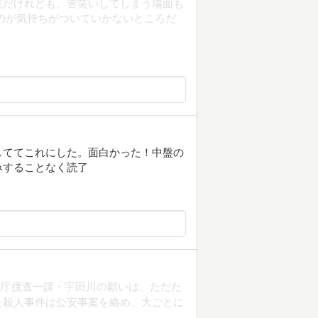
説だけれども、苦笑いしてしまう場面も
のが気持ちがついていかないところだ
しててこれにした。面白かった！中盤の
みすることなく読了
視庁捜査一課・宇田川の願いは、ただた
た殺人事件は公安事案を絡め、大ごとに