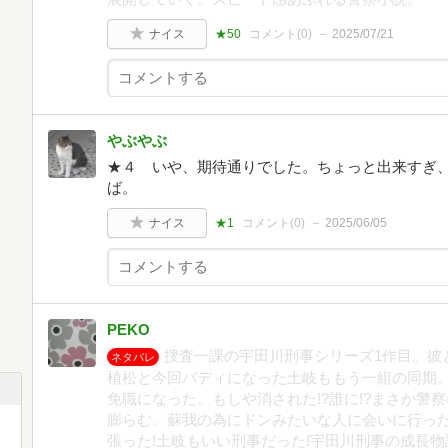
ナイス
★50
コメント(
0
)
2025/07/21
やぶやぶ
★４ いや、期待通りでした。ちょっと出来すぎ
ば。
ナイス
★1
コメント(
0
)
2025/06/05
PEKO
捜査一課の宇田川刑事シリーズ1作目。彼
ネタバレ
植松と今回バディになった土岐ももう一組の同期。
免職になった。もしや消された!?誰に!?まさか警
膨らむ。蘇我の為にドンみたいな人に会いに行っ
張った!土岐もいい刑事だった!宇田川刑事の成長