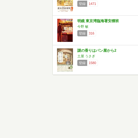
登録
1471
明鏡 東京湾臨海署安積班
今野 敏
登録
316
謎の香りはパン屋から2
土屋 うさぎ
登録
1580