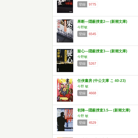
登録
9775
果断―隠蔽捜査2― (新潮文庫)
今野敏
登録
6545
疑心―隠蔽捜査3― (新潮文庫)
今野敏
登録
5267
任侠書房 (中公文庫 こ 40-23)
今野 敏
登録
4668
初陣―隠蔽捜査3.5― (新潮文庫)
今野 敏
登録
4529