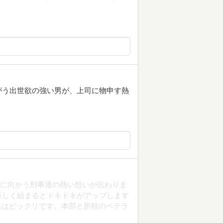
がう出世欲の強い男が、上司に物申す熱
逮捕に向かう刑事達の熱い想いが伝わりま
怪しく始まるとドキドキがアップします
長にはビックリです。本部と所轄のベテラ