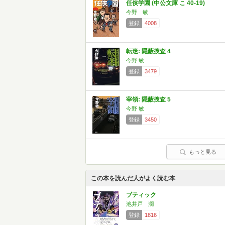
任侠学園 (中公文庫 こ 40-19)
今野 敏
登録
4008
転迷: 隠蔽捜査 4
今野 敏
登録
3479
宰領: 隠蔽捜査 5
今野 敏
登録
3450
もっと見る
この本を読んだ人がよく読む本
ブティック
池井戸 潤
登録
1816