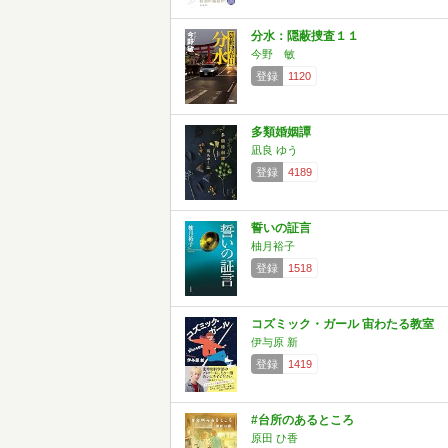
分水：隠蔽捜査１１
今野 敏
登録
1120
多類婚姻譚
凪良 ゆう
登録
4189
誓いの証言
柚月裕子
登録
1518
コズミック・ガール 宙わたる教室
伊与原 新
登録
1419
#台所のあるところ
原田 ひ香