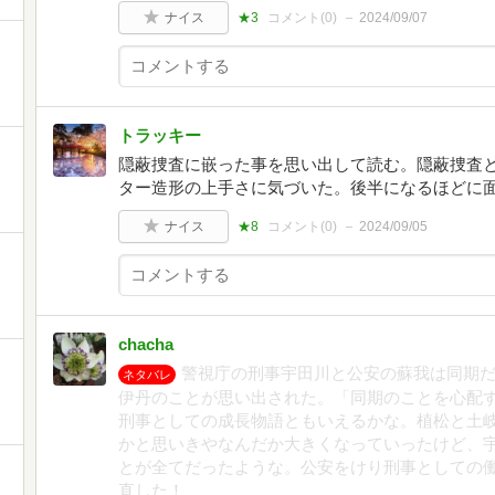
ナイス
★3
コメント(
0
)
2024/09/07
トラッキー
隠蔽捜査に嵌った事を思い出して読む。隠蔽捜査
ター造形の上手さに気づいた。後半になるほどに
ナイス
★8
コメント(
0
)
2024/09/05
chacha
警視庁の刑事宇田川と公安の蘇我は同期
ネタバレ
伊丹のことが思い出された。「同期のことを心配
刑事としての成長物語ともいえるかな。植松と土
かと思いきやなんだか大きくなっていったけど、
とが全てだったような。公安をけり刑事としての
直した！