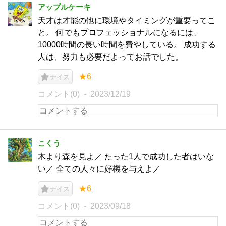
アップルケーキ
天才は才能の他に環境やタイミングが重要ってこ
と。 何でもプロフェッショナルになるには、
10000時間の長い時間を費やしている。 成功する
人は、努力も必要だよってお話でした。
★6
ナイス
コメント(0)
2023/12/19
こくう
木より森を見よ／ たった1人で成功した者はいな
い／ 全ての人々に好機を与えよ／
★6
ナイス
コメント(0)
2023/09/18