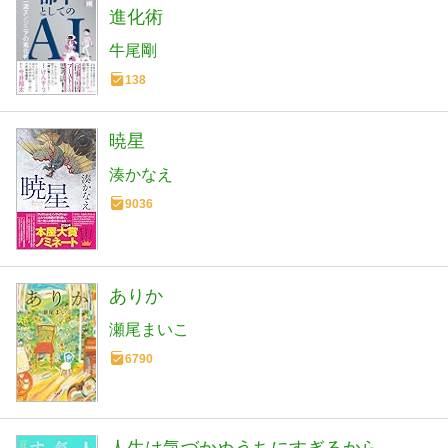
進化術
牛尾剛
138
暁星
湊かなえ
9036
ありか
瀬尾まいこ
6790