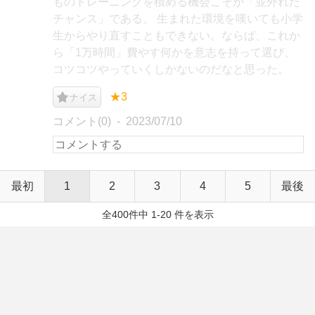
ものトレーニングを積める機会こそが「並外れた
チャンス」である。 生まれた環境を嘆いても小学
生からやり直すこともできない。ならば、これか
ら「1万時間」費やす何かを意志を持って選び、
コツコツやっていくしかないのだなと思った。
★3
ナイス
コメント(0)
2023/07/10
最初
1
2
3
4
5
最後
全400件中 1-20 件を表示