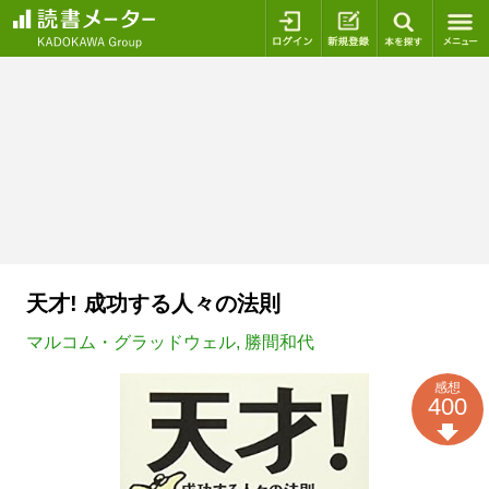
ログイン
新規登録
本を探
天才! 成功する人々の法則
マルコム・グラッドウェル
,
勝間和代
感想
400