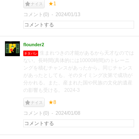
★1
ナイス
コメント(0)
2024/01/13
flounder2
生まれつきの才能があるから天才なのでは
ネタバレ
ない。長時間(具体的には10000時間)のトレーニ
ングを積むチャンスがあったから。同じチャンス
があったとしても、そのタイミング次第で成功が
分かれる。また、産まれた国や民族の文化的遺産
の影響も受ける。 2024-3
★8
ナイス
コメント(0)
2024/01/08