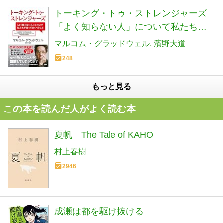
トーキング・トゥ・ストレンジャーズ
「よく知らない人」について私たちが
知っておくべきこと
マルコム・グラッドウェル
濱野大道
248
もっと見る
この本を読んだ人がよく読む本
夏帆 The Tale of KAHO
村上春樹
2946
成瀬は都を駆け抜ける