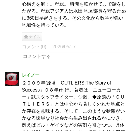
心構えを解く。母親。 時間を咲かせてまで話をし
たがる。母親アジア人は水田 地区部長を守るため
に360日早起きをする。その文化から数学が強い
地域性を持っている。
ナイス
コメント(0)
2026/05/17
レイノー
２００９年(原著「OUTLIERS:The Story of
Success」０８年)刊行。著者は「ニューヨーカ
ー」誌スタッフライター。◇図。◆原題の「ＯＵ
ＴＬＩＥＲＳ」とは中心から著しく外れた地点と
か存在を意味する。そして、このような状態がい
かなる環境なり社会から生み出されるかにつき、
例えばビル・ゲイツなどの実例を引きつつ、具体