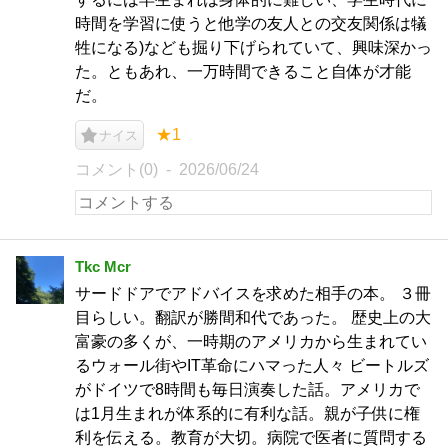
時間を学習に使うと他学の友人との交友関係は犠
牲になる)なども掘り下げられていて、興味深かっ
た。ともあれ、一万時間できること自体が才能
だ。
★1
ナイス
コメント(0)
2026/06/24
Tkc Mcr
サードドアでアドバイスを求めた相手の本。 ３冊
目らしい。翻訳が勝間和代であった。 歴史上の大
富豪の多くが、一時期のアメリカから生まれてい
るウォール街やIT革命にハマった人々 ビートルズ
がドイツで8時間も毎日演奏した話。アメリカで
は1月生まれが体系的に有利な話。親が子供に権
利を伝える。教育が大切。病院で医者に質問する