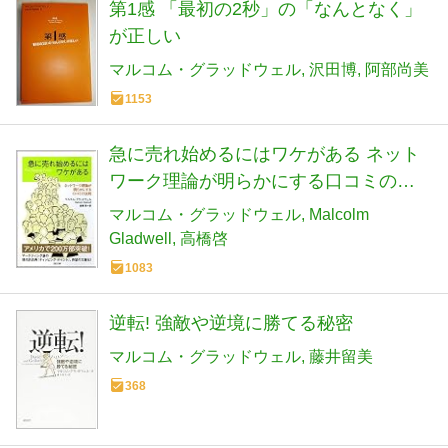
第1感 「最初の2秒」の「なんとなく」
が正しい
マルコム・グラッドウェル
沢田博
阿部尚美
1153
急に売れ始めるにはワケがある ネット
ワーク理論が明らかにする口コミの法
則 (SB文庫)
マルコム・グラッドウェル
Malcolm
Gladwell
高橋啓
1083
逆転! 強敵や逆境に勝てる秘密
マルコム・グラッドウェル
藤井留美
368