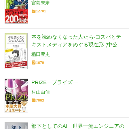
宮島未奈
12701
本を読めなくなった人たち-コスパとテ
キストメディアをめぐる現在形 (中公新
書ラクレ 861)
稲田豊史
1679
PRIZE―プライズ―
村山由佳
7063
部下としてのAI 世界一流エンジニアの