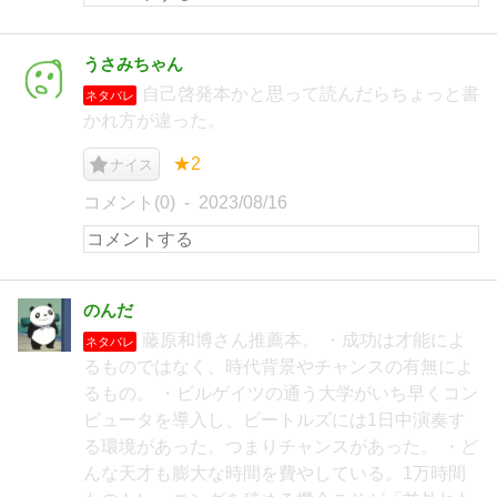
うさみちゃん
自己啓発本かと思って読んだらちょっと書
ネタバレ
かれ方が違った。
★2
ナイス
コメント(0)
2023/08/16
のんだ
藤原和博さん推薦本。 ・成功は才能によ
ネタバレ
るものではなく、時代背景やチャンスの有無によ
るもの。 ・ビルゲイツの通う大学がいち早くコン
ピュータを導入し、ビートルズには1日中演奏す
る環境があった。つまりチャンスがあった。 ・ど
んな天才も膨大な時間を費やしている。1万時間