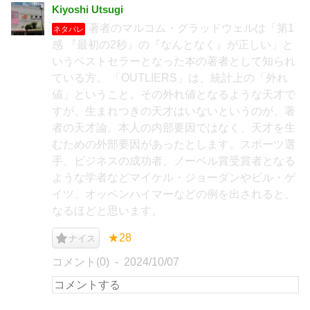
Kiyoshi Utsugi
著者のマルコム・グラッドウェルは「第1
ネタバレ
感 『最初の2秒』の『なんとなく』が正しい」と
いうベストセラーとなった本の著者として知られ
ている方。 「OUTLIERS」は、統計上の「外れ
値」ということ。その外れ値となるような天才で
すが、生まれつきの天才はいないというのが、著
者の天才論。本人の内部要因ではなく、天才を生
むための外部要因があったとします。スポーツ選
手、ビジネスの成功者、ノーベル賞受賞者となる
ような学者などマイケル・ジョーダンやビル・ゲ
イツ、オッペンハイマーなどの例を出されると、
なるほどと思います。
★28
ナイス
コメント(0)
2024/10/07