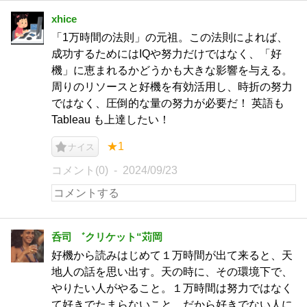
xhice
「1万時間の法則」の元祖。この法則によれば、
成功するためにはIQや努力だけではなく、「好
機」に恵まれるかどうかも大きな影響を与える。
周りのリソースと好機を有効活用し、時折の努力
ではなく、圧倒的な量の努力が必要だ！ 英語も
Tableau も上達したい！
★1
ナイス
コメント(0)
2024/09/23
呑司 ゛クリケット“苅岡
好機から読みはじめて１万時間が出て来ると、天
地人の話を思い出す。天の時に、その環境下で、
やりたい人がやること。１万時間は努力ではなく
て好きでたまらないこと、だから好きでない人に