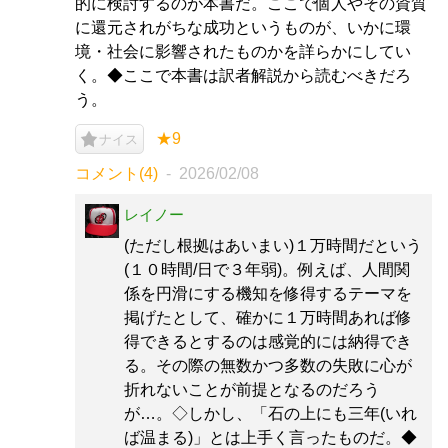
的に検討するのが本書だ。ここで個人やその資質
に還元されがちな成功というものが、いかに環
境・社会に影響されたものかを詳らかにしてい
く。◆ここで本書は訳者解説から読むべきだろ
う。
★9
ナイス
コメント(4)
2026/02/08
レイノー
(ただし根拠はあいまい)１万時間だという
(１０時間/日で３年弱)。例えば、人間関
係を円滑にする機知を修得するテーマを
掲げたとして、確かに１万時間あれば修
得できるとするのは感覚的には納得でき
る。その際の無数かつ多数の失敗に心が
折れないことが前提となるのだろう
が…。◇しかし、「石の上にも三年(いれ
ば温まる)」とは上手く言ったものだ。◆