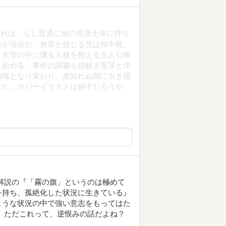
いれば、もし普通に他の弁護士等に持ち
のが清張だ。無罪と信じる兄は獄中死、
、失望の中に燻る火種を抱える主人公柳
り始める。事件の調書を紐解き冤罪と法
怨塊となり変わり、底知れぬ闇に引き摺
れた。カバーイラストは桐子だろうか、
解説の『「霧の旗」というのは極めて
を持ち、孤絶化した状況に生きている』
ような状況の中で強い意志をもってはた
 ただこれって、逆恨みの話だよね？