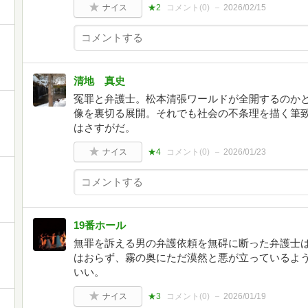
ナイス
★2
コメント(
0
)
2026/02/15
清地 真史
冤罪と弁護士。松本清張ワールドが全開するのか
像を裏切る展開。それでも社会の不条理を描く筆
はさすがだ。
ナイス
★4
コメント(
0
)
2026/01/23
19番ホール
無罪を訴える男の弁護依頼を無碍に断った弁護士
はおらず、霧の奥にただ漠然と悪が立っているよ
いい。
ナイス
★3
コメント(
0
)
2026/01/19