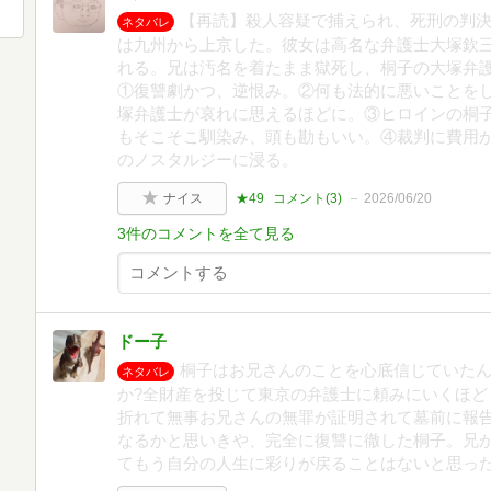
【再読】殺人容疑で捕えられ、死刑の判
ネタバレ
は九州から上京した。彼女は高名な弁護士大塚欽
れる。兄は汚名を着たまま獄死し、桐子の大塚弁
①復讐劇かつ、逆恨み。②何も法的に悪いことを
塚弁護士が哀れに思えるほどに。③ヒロインの桐子
もそこそこ馴染み、頭も勘もいい。④裁判に費用
のノスタルジーに浸る。
ナイス
★49
コメント(
3
)
2026/06/20
3件のコメントを全て見る
ドー子
桐子はお兄さんのことを心底信じていた
ネタバレ
か?全財産を投じて東京の弁護士に頼みにいくほど
折れて無事お兄さんの無罪が証明されて墓前に報
なるかと思いきや、完全に復讐に徹した桐子。兄
てもう自分の人生に彩りが戻ることはないと思っ