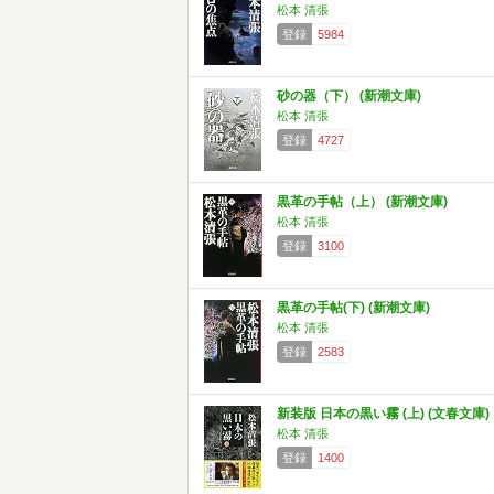
松本 清張
登録
5984
砂の器（下） (新潮文庫)
松本 清張
登録
4727
黒革の手帖（上） (新潮文庫)
松本 清張
登録
3100
黒革の手帖(下) (新潮文庫)
松本 清張
登録
2583
新装版 日本の黒い霧 (上) (文春文庫)
松本 清張
登録
1400