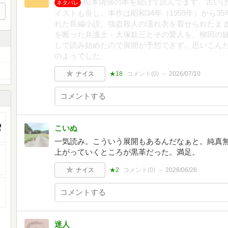
松本清張の本を続けて読んでます。古い
ネタバレ
イストも良し。本作は昭和34年（1959年）から
れた長編小説。強盗殺人の濡れ衣を着せられたま
を断った弁護士・大塚欽三とその愛人を、柳田の
しで読み始めたので展開が予想できず。思いこん
のようでした。
ナイス
★18
コメント(
0
)
2026/07/10
こいぬ
一気読み。こういう展開もあるんだなぁと。純真
上がっていくところが黒革だった。満足。
ナイス
★2
コメント(
0
)
2026/06/26
迷人