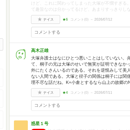
けど、これに関わってしまった大塚が不憫すぎる
て趣旨なのは分かってるけど、あまりすっきりし
ナイス
★6
コメント(
0
)
2026/07/12
高木正雄
大塚弁護士はなにひとつ悪いことはしていない。
て、桐子の兄は大塚のせいで無実が証明できなか
外にたくさんいるのである。それを逆恨みして美
ない人間である。大塚と径子の関係は桐子には関
理不尽な話だね。K=小倉とするなら山上の故郷の
ナイス
★4
コメント(
0
)
2026/07/11
惑星１号