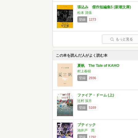
張込み 傑作短編集5 (新潮文庫)
松本 清張
登録
1273
もっと見る
この本を読んだ人がよく読む本
夏帆 The Tale of KAHO
村上春樹
登録
2936
ファイア・ドーム (上)
辻村 深月
登録
5169
ブティック
池井戸 潤
登録
1792