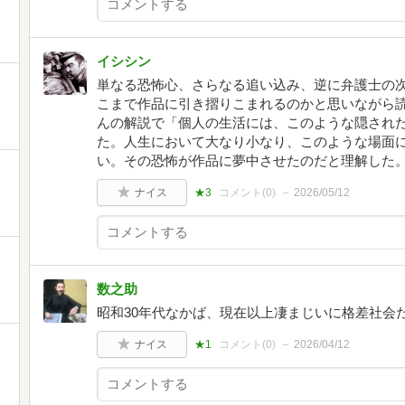
イシシン
単なる恐怖心、さらなる追い込み、逆に弁護士の
こまで作品に引き摺りこまれるのかと思いながら
んの解説で「個人の生活には、このような隠され
た。人生において大なり小なり、このような場面
い。その恐怖が作品に夢中させたのだと理解した
ナイス
★3
コメント(
0
)
2026/05/12
数之助
昭和30年代なかば、現在以上凄まじいに格差社会
ナイス
★1
コメント(
0
)
2026/04/12