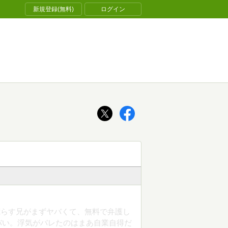
新規登録(無料)
ログイン
荒らす兄がまずヤバくて、無料で弁護し
バい。浮気がバレたのはまあ自業自得だ