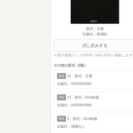
形式：文庫
出版社：新潮社
試し読みする
※電子書籍ストアBOOK☆WALKERへ移動します
その他の形式（β版）
形式：文庫
登録
23
出版社：KADOKAWA
形式：Kindle版
登録
13
出版社：KADOKAWA
形式：Kindle版
登録
9
出版社：情報なし