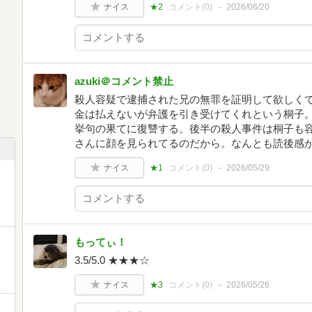
ナイス
★2
コメント(
0
)
2026/06/20
azuki＠コメント禁止
殺人容疑で逮捕された兄の無罪を証明して欲しく
金は払えないが弁護を引き受けてくれという桐子
挙句の果てに復讐する。後半の殺人事件は桐子も
さんに顔を見られてるのだから。なんとも読後感
ナイス
★1
コメント(
0
)
2026/05/29
もってぃ！
3.5/5.0 ★★★☆
ナイス
★3
コメント(
0
)
2026/05/26