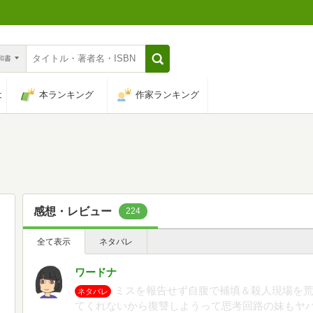
n和書
は
本ランキング
作家ランキング
感想・レビュー
224
全て表示
ネタバレ
ワードナ
ミスを報告せず自腹で補填＆殺人現場を
ネタバレ
てくれないから復讐しようって思考回路の妹もヤ