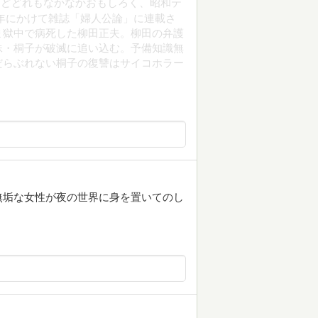
けどどれもなかなかおもしろく、昭和テ
35年にかけて雑誌「婦人公論」に連載さ
ま獄中で病死した柳田正夫。柳田の弁護
妹・桐子が破滅に追い込む。予備知識無
だらぶれない桐子の復讐はサイコホラー
無垢な女性が夜の世界に身を置いてのし