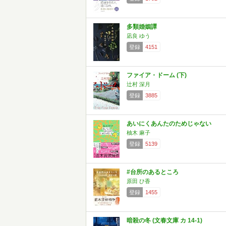
多類婚姻譚
凪良 ゆう
登録
4151
ファイア・ドーム (下)
辻村 深月
登録
3885
あいにくあんたのためじゃない
柚木 麻子
登録
5139
#台所のあるところ
原田 ひ香
登録
1455
暗殺の冬 (文春文庫 カ 14-1)