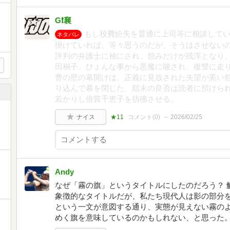
G❗️襄
もし校費紛失を普通に上司等に相談して
ネタバレ
掛けていれば、等々思うのだが、そうはさせない
評判の弁護士に袖にされ、怨みだけが残滓となり
田桐子。ひょんな事から悪魔に唆され、復讐に走
曹の壁の幕開けは、正義に見放された失望が黒い
り込んで幕を閉じた。顛末の良否は読者に預けら
若かりし倍賞千恵子を彷彿させる。
ナイス
★11
コメント(
0
)
2026/02/25
Andy
なぜ「霧の旗」というタイトルにしたのだろう？ 
象徴的なタイトルだが、私たち現代人は影の部分
という一文が意図する通り、実態が見えない霧の
めく旗を意味しているのかもしれない、と思った。