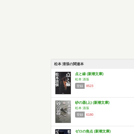
松本 清張の関連本
点と線 (新潮文庫)
松本 清張
登録
8523
砂の器(上) (新潮文庫)
松本 清張
登録
6180
ゼロの焦点 (新潮文庫)