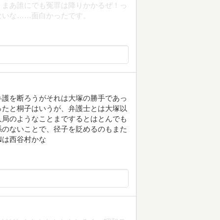
。まあ誰にでも冤罪は降りかかるぜ！っ
ないな……面白かったです。
弁護を断ろうがそれは大塚の勝手であっ
ったと桐子はいうが、弁護士とは大塚以
人局のようなことまでするとはとんでも
係のないことで、径子を貶めるのもまた
Nは西谷村かな