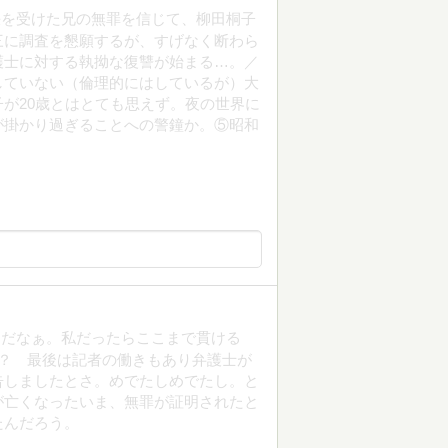
決を受けた兄の無罪を信じて、柳田桐子
三に調査を懇願するが、すげなく断わら
護士に対する執拗な復讐が始まる…。／
していない（倫理的にはしているが）大
が20歳とはとても思えず。夜の世界に
が掛かり過ぎることへの警鐘か。⑤昭和
んだなぁ。私だったらここまで貫ける
？ 最後は記者の働きもあり弁護士が
告しましたとさ。めでたしめでたし。と
が亡くなったいま、無罪が証明されたと
たんだろう。