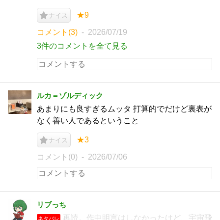
★9
ナイス
コメント(3)
2026/07/19
3件のコメントを全て見る
ルカ＝ゾルディック
あまりにも良すぎるムッタ 打算的でだけど裏表が
なく善い人であるということ
★3
ナイス
コメント(0)
2026/07/06
リブっち
再読。作中明言はしなかったけど、宇宙飛
ネタバレ