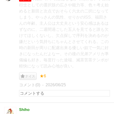
行士としての選択肢の広さや能力等、色々考え始
めると新田と次点でおそらく六太の二択になって
しまう。やっさんの気性、せりかのISS、福田さ
んの年齢。主人公は大丈夫という安心感はあるは
ずなのに、二週間過ごした五人を見てると誰も欠
けてほしくないし、欠点探しで序列を決めるのが
嫌だという気持ちにちゃんとさせてくれる。この
時の新田が周りに配慮出来る優しい奴で一気に好
きになったんだよなー。その後の兄弟アメリカ準
備編も好き。毎度行った途端、滅茶苦茶テンポが
軽快になって読み心地が良い。
★6
ナイス
コメント(0)
2026/06/25
Shiho