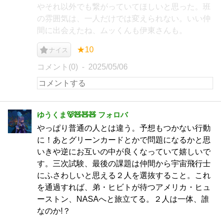
やそれ以外でも繋がっていてほしいと思った。班
の雰囲気は、一人だけでは変えられない。いい仲
間に出会えたね、ムッくんも伊東さんも。
★10
ナイス
コメント(0)
2025/05/06
ゆうくま🐻🧸🧸🧸 フォロバ
やっぱり普通の人とは違う。予想もつかない行動
に！あとグリーンカードとかで問題になるかと思
いきや逆にお互いの中が良くなっていて嬉しいで
す。三次試験、最後の課題は仲間から宇宙飛行士
にふさわしいと思える２人を選抜すること。これ
を通過すれば、弟・ヒビトが待つアメリカ・ヒュ
ーストン、NASAへと旅立てる。２人は一体、誰
なのか!？