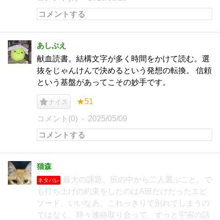
あしぶえ
献血読書。結構文字が多く時間をかけて読む。選
抜をじゃんけんで決めるという発想の転換。 信頼
という基盤があってこその妙手です。
★51
ナイス
コメント(0)
2025/05/09
猫森
最大の課題、班の中から二人選ぶこと。で
ネタバレ
も打ち上げの約束をしたのはA班だけだったエピ
ソード、いいなあ。これっきりで別れてしまうの
ではなく、時々連絡取り合って、ずっと宇宙の話