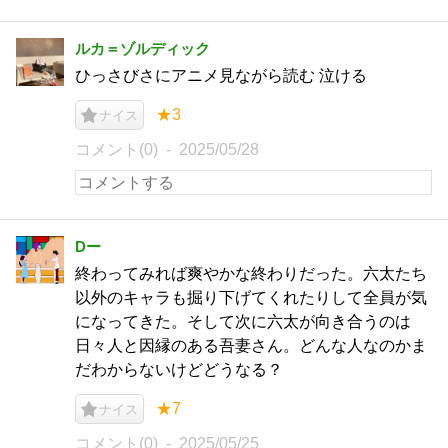
ルカ＝ゾルディック
ひっさびさにアニメ見ながら読む 泣ける
★3
ナイス
コメント(0)
2025/05/28
Dー
終わってみれば爽やかな終わりだった。六太たち
以外のキャラも掘り下げてくれたりして全員が気
になってきた。そして次に六太が向き合うのは
日々人と因縁のある吾妻さん。どんな人なのかま
だわからないけどどうなる？
★7
ナイス
コメント(0)
2025/05/25