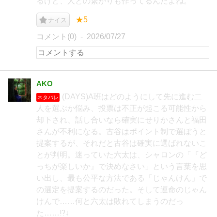
るけど、人との繋がりも作ってるんだよね。
★5
ナイス
コメント(0)
2026/07/27
AKO
(DAYS)A班はどのようにして先に進む二
ネタバレ
人を選ぶか悩み、投票は不正が起こる可能性から
却下され、話し合いなら確実にせりかさんと福田
さんが不利になる。古谷はポイント制で選ぼうと
提案するが、それだと古谷は確実に選ばれないこ
とが判明。迷っていた六太は、シャロンの「『ど
っちが楽しいか』で決めなさい」という言葉を思
い出し、最も公平な方法である「じゃんけん」で
の選定を提案するのだった。そして運命のじゃん
けんで……何と六太は敗れてしまうのだっ
た……⁉↓