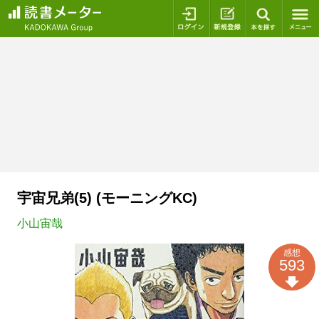
ログイン
新規登録
本を探
宇宙兄弟(5) (モーニングKC)
小山宙哉
感想
593