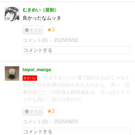
むきめい（規制）
良かったなムッタ
★3
ナイス
コメント(0)
2025/09/06
taipoi_manga
「今までみたいに運で残れたわけじゃなく
ネタバレ
初めて自分自身が認められたんだから」 良い。読
者目線だとこの評価も納得感ある。 やっぱりスペ
ックも高い、当たり前だが。
★3
ナイス
コメント(0)
2025/08/23