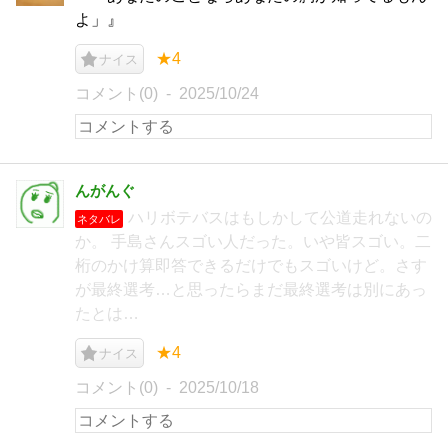
よ」』
★4
ナイス
コメント(0)
2025/10/24
んがんぐ
ハリボテバスはもしかして公道走れないの
ネタバレ
か。 手島さんスゴい人だった。いや皆スゴい。二
桁のかけ算即答できるだけでもスゴいけど。さす
が最終選考…と思ったらまだ最終選考は別にあっ
たとは…
★4
ナイス
コメント(0)
2025/10/18