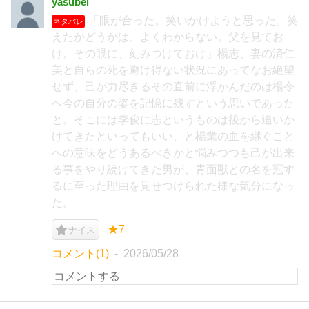
yasubei
「眼が合った。笑いかけようと思った。笑
ネタバレ
えたかどうかは、よくわからない。父を見てお
け。その眼に、刻みつけておけ」楊志、妻の済仁
美と自らの死を避け得ない状況にあってなお絶望
せず、己が力尽きるその直前に浮かんだのは楊令
へ今の自分の姿を記憶に残すという思いであった
と。そこには李俊に志というものは後から追いか
けてきたといってもいい、と楊業の血を継ぐこと
への意味をどうあるべきかと悩みつつも己が出来
る事をやり続けてきた男が、青面獣との名を冠す
るに至った理由を見せつけられた様な気分になっ
た。
★7
ナイス
コメント(1)
2026/05/28