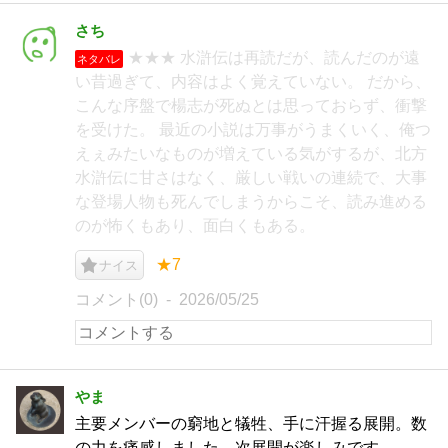
さち
★★★ 水滸伝は再読だが、読んだのが遠
ネタバレ
い昔過ぎて、内容はよく覚えていない。 だから、
こんな序盤で楊志が死ぬとは思っておらず、衝撃
を受けた。 最近の小説は万事がうまくいく、俺つ
えぇみたいなものが増えている気がするが、北方
水滸伝に甘さはなく、厳しい戦いの連続で、大事
な登場人物も死んでしまうからこそ、読み進める
のが怖くもあり、面白くもある。
★7
ナイス
コメント(0)
2026/05/25
やま
主要メンバーの窮地と犠牲、手に汗握る展開。数
の力を痛感しました。次展開が楽しみです