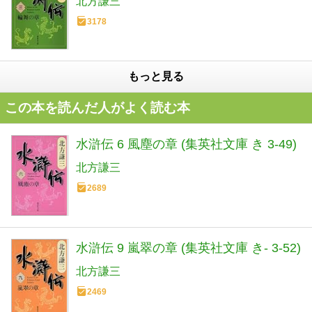
北方謙三
3178
もっと見る
この本を読んだ人がよく読む本
水滸伝 6 風塵の章 (集英社文庫 き 3-49)
北方謙三
2689
水滸伝 9 嵐翠の章 (集英社文庫 き- 3-52)
北方謙三
2469