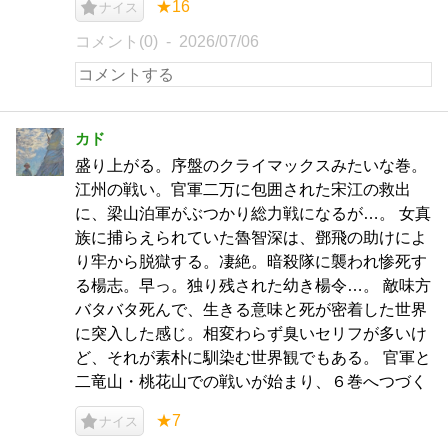
★16
ナイス
コメント(0)
2026/07/06
カド
盛り上がる。序盤のクライマックスみたいな巻。
江州の戦い。官軍二万に包囲された宋江の救出
に、梁山泊軍がぶつかり総力戦になるが…。 女真
族に捕らえられていた魯智深は、鄧飛の助けによ
り牢から脱獄する。凄絶。暗殺隊に襲われ惨死す
る楊志。早っ。独り残された幼き楊令…。 敵味方
バタバタ死んで、生きる意味と死が密着した世界
に突入した感じ。相変わらず臭いセリフが多いけ
ど、それが素朴に馴染む世界観でもある。 官軍と
二竜山・桃花山での戦いが始まり、６巻へつづく
★7
ナイス