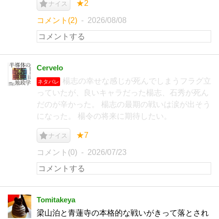
★2
ナイス
コメント(2)
2026/08/08
Cervelo
楊志の幸せな感じが死んでしまうフラグ立
ネタバレ
っていたが、良いキャラだった楊志、石秀が死ん
だのが辛かった。 楊志の最期の戦いは涙が出そう
になった。 楊令の将来に期待したい。
★7
ナイス
コメント(0)
2026/07/23
Tomitakeya
梁山泊と青蓮寺の本格的な戦いがきって落とされ