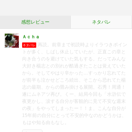
感想レビュー
ネタバレ
Ａｃｈａ
再読。前章まで初読時よりイラつきポイン
ネタバレ
トが多く、しばし休止していたが、正直この章と
向き合うのを避けていた気もする。だってみんな
大好き楊志との別れが酷過ぎたことは覚えていた
から。そしてやはり辛かった…すっかり忘れてた
が前半も泣かせどころ続出、そこから恐れてた楊
志の最期、からの畳み掛ける展開。石秀！周通！
遂にムネアツ再び。くー、結局今回も「水滸伝で
夜更かし、涙する自分が客観的に見て不安な週末
の夜」をやってしまったー！！ま、こんな自分が
15年前の自分にとって不安的中なのかどうかは、
もはや知る由もなし。