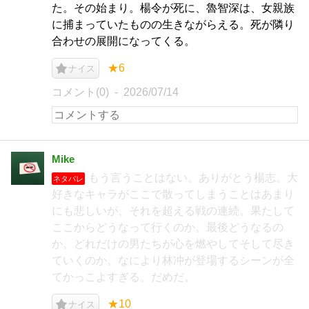
た。その始まり。楊令が死に、魯智深は、女親族
に捕まっていたものの生きながらえる。死が隣り
合わせの展開になってくる。
★6
ナイス
コメント(0)
2026/07/14
Mike
もう言うことはない。ありがとう楊志。大
ネタバレ
好きなキャラがここで散ってしまうことはあまり
にも悲しいが、それを超える戦の連続。果たして
ここからどうなって行くのか。最後どうなるの
か。どれだけの男たちが心を燃やしてそして尽き
ていくのか。なにより林冲が登場するシーンが全
てかっこよすぎる。だめだ。
★10
ナイス