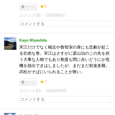
★5
ナイス
コメント(0)
2026/04/17
Kayo Miyashita
宋江だけでなく楊志や魯智深の身にも悲劇が起こ
る壮絶な巻。宋江はさすがに梁山泊のこの先を担
う大事な人物でもあり救援も間に合いどうにか危
機を脱出できはしましたが、まだまだ前途多難。
武松がそばにいられることが救い。
★7
ナイス
コメント(0)
2026/04/05