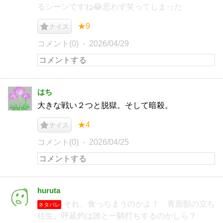
るシーンですね😂思わず笑ってしまった
★9
ナイス
コメント(0)
2026/04/29
はち
大きな戦い２つと脱獄。そして暗殺。
★4
ナイス
コメント(0)
2026/04/25
huruta
それ、食っちまうのかよ！ 青面獣の立ち
ネタバレ
往生。呼延灼は誰と一騎打ちするのかしら？