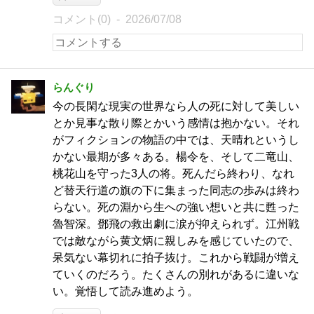
コメント(0)
2026/07/08
らんぐり
今の長閑な現実の世界なら人の死に対して美しい
とか見事な散り際とかいう感情は抱かない。それ
がフィクションの物語の中では、天晴れというし
かない最期が多々ある。楊令を、そして二竜山、
桃花山を守った3人の将。死んだら終わり、なれ
ど替天行道の旗の下に集まった同志の歩みは終わ
らない。死の淵から生への強い想いと共に甦った
魯智深。鄧飛の救出劇に涙が抑えられず。江州戦
では敵ながら黄文炳に親しみを感じていたので、
呆気ない幕切れに拍子抜け。これから戦闘が増え
ていくのだろう。たくさんの別れがあるに違いな
い。覚悟して読み進めよう。