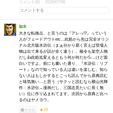
コメント(0)
2026/07/06
如水
大きな転換点、と言うのは『アレっ!?』っていう
人がフェードアウトetc…此処から先は完全オリジ
ナル北方版水滸伝（まぁ分かり易く言えば登場人
物は出て来るが話が全く違う）。楊令も架空人物
だし👍此処迄変えるともう何が何だか💦…けど面
白いですよ。前にも書いた通り、『水滸伝：リブ
ート』なので知っている人は違いを楽しむ、知ら
ない人はもしかするとこっち読んでから原典読む
と味気無い…と思う（サクッと読むなら横山光輝
作：水滸伝→漫画だし、三国志見たいに長く無
い）位に作り込まれてます。次回から原典と比べ
るのはヤメヨウ。
★29
ナイス