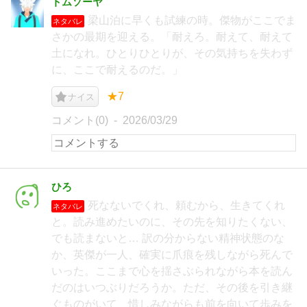
トムソーヤ
梁山泊に早くも試練の時。傑物がここでま
ネタバレ
さかの最期を迎える。「耐えろ。耐えて、耐えて
土になれ。ひとりひとりが、その気持ちを失わず
に、ここで耐えるのだ。」
★7
ナイス
コメント(0)
2026/03/29
ひろ
死なないでくれ、頼むから、生きてくれ
ネタバレ
と。読み進めたいのに、その先を知りたくない、
でも読まないと… 訳の分からない精神状態のな
か、英傑が一人、確実に爪痕を残しながら死んで
いった。ここまで心を揺さぶられながら本を読ん
だのはいつぶりだろうか。ただ、その後を引き継
ぐものがいて、惜しみながらも前を向いて歩みを