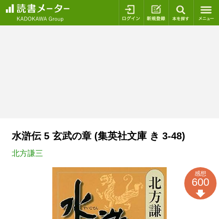
ログイン
新規登録
本を探
水滸伝 5 玄武の章 (集英社文庫 き 3-48)
北方謙三
感想
600