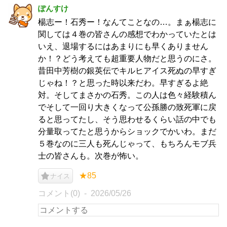
ぽんすけ
楊志ー！石秀ー！なんてことなの…。まぁ楊志に
関しては４巻の皆さんの感想でわかっていたとは
いえ、退場するにはあまりにも早くありません
か！？どう考えても超重要人物だと思うのにさ。
昔田中芳樹の銀英伝でキルヒアイス死ぬの早すぎ
じゃね！？と思った時以来だわ。早すぎるよ絶
対。そしてまさかの石秀。この人は色々経験積ん
でそして一回り大きくなって公孫勝の致死軍に戻
ると思ってたし、そう思わせるくらい話の中でも
分量取ってたと思うからショックでかいわ。まだ
５巻なのに三人も死んじゃって、もちろんモブ兵
士の皆さんも。次巻が怖い。
★85
ナイス
コメント(0)
2026/05/26