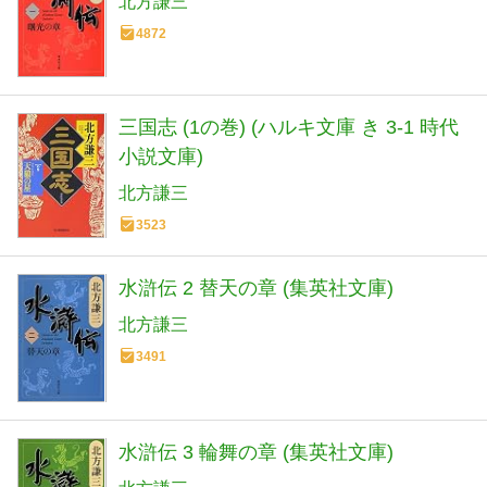
北方謙三
4872
三国志 (1の巻) (ハルキ文庫 き 3-1 時代
小説文庫)
北方謙三
3523
水滸伝 2 替天の章 (集英社文庫)
北方謙三
3491
水滸伝 3 輪舞の章 (集英社文庫)