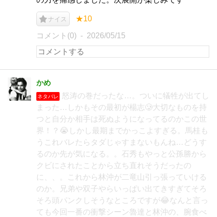
★10
ナイス
コメント(0)
2026/05/15
かめ
怒涛の巻だったな…。ついに犠牲が出てし
ネタバレ
まった…しかもその最初が楊志🥲大切なものを持
つと自分か相手は死ぬようになってるのかこの世
界！？😭しかし最期までかっこよすぎる。馬桂も
うこれバレたらタダじゃすまないもんね…どうす
るのか先が気になる。。石秀もやっと公孫勝から
クビにされたことから立ち直れそうだったの
に、、。これから林沖が二竜山引っ張っていける
のか。兄弟や双子やらいっぱい出てきすぎてそろ
そろ頭パンクしそうなところですが😂なんと言っ
ても今回一番の衝撃シーン魯達と林沖の、腕食べ