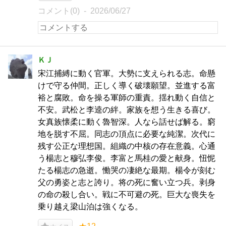
コメント(0)
2026/06/27
ＫＪ
宋江捕縛に動く官軍。大勢に支えられる志。命懸
けで守る仲間。正しく導く破壊願望。並進する富
裕と腐敗。命を操る軍師の重責。揺れ動く自信と
不安。武松と李逵の絆。家族を想う生きる喜び。
女真族懐柔に動く魯智深。人なら話せば解る。窮
地を脱す不屈。同志の頂点に必要な純潔。次代に
残す公正な理想国。組織の中核の存在意義。心通
う楊志と穆弘李俊。李富と馬桂の愛と献身。忸怩
たる楊志の急逝。慟哭の凄絶な最期。楊令が刻む
父の勇姿と志と誇り。将の死に奮い立つ兵。剥身
の命の殺し合い。戦に不可避の死。巨大な喪失を
乗り越え梁山泊は強くなる。