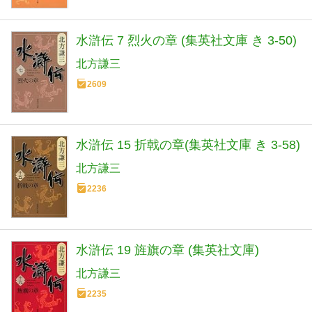
水滸伝 7 烈火の章 (集英社文庫 き 3-50)
北方謙三
2609
水滸伝 15 折戟の章(集英社文庫 き 3-58)
北方謙三
2236
水滸伝 19 旌旗の章 (集英社文庫)
北方謙三
2235