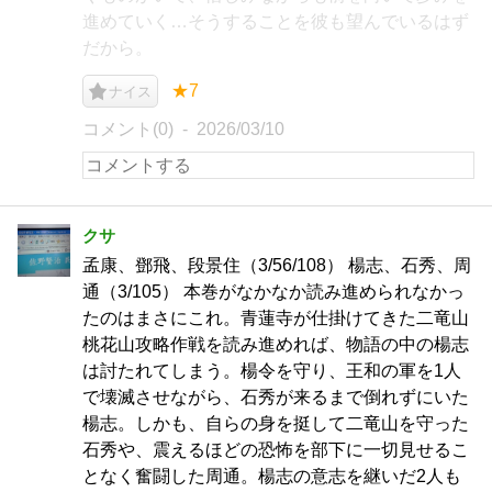
進めていく…そうすることを彼も望んでいるはず
だから。
★7
ナイス
コメント(0)
2026/03/10
クサ
孟康、鄧飛、段景住（3/56/108） 楊志、石秀、周
通（3/105） 本巻がなかなか読み進められなかっ
たのはまさにこれ。青蓮寺が仕掛けてきた二竜山
桃花山攻略作戦を読み進めれば、物語の中の楊志
は討たれてしまう。楊令を守り、王和の軍を1人
で壊滅させながら、石秀が来るまで倒れずにいた
楊志。しかも、自らの身を挺して二竜山を守った
石秀や、震えるほどの恐怖を部下に一切見せるこ
となく奮闘した周通。楊志の意志を継いだ2人も