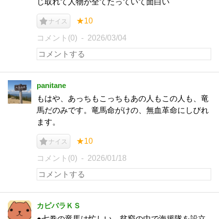
じ取れて人物が全てたっていて面白い
★10
ナイス
コメント(0)
2026/03/04
panitane
もはや、あっちもこっちもあの人もこの人も、竜
馬だのみです。竜馬命がけの、無血革命にしびれ
ます。
★10
ナイス
コメント(0)
2026/01/18
カピバラＫＳ
●七巻の竜馬は忙しい。貧窮の中で海援隊を設立