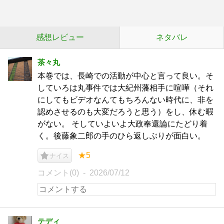
感想レビュー
ネタバレ
茶々丸
本巻では、長崎での活動が中心と言って良い。そ
していろは丸事件では大紀州藩相手に喧嘩（それ
にしてもビデオなんてもちろんない時代に、非を
認めさせるのも大変だろうと思う）をし、休む暇
がない。 そしていよいよ大政奉還論にたどり着
く。後藤象二郎の手のひら返しぶりが面白い。
★5
ナイス
コメント(0)
2026/07/12
テディ