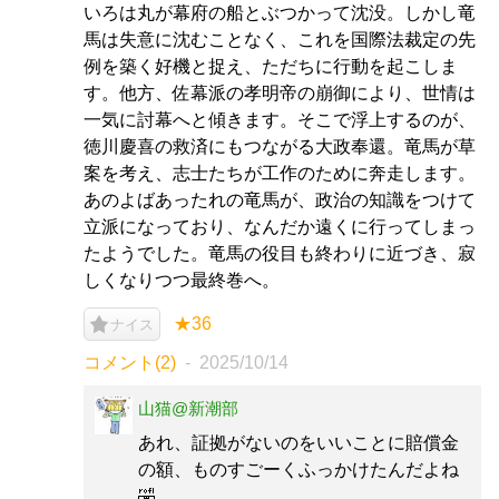
いろは丸が幕府の船とぶつかって沈没。しかし竜
馬は失意に沈むことなく、これを国際法裁定の先
例を築く好機と捉え、ただちに行動を起こしま
す。他方、佐幕派の孝明帝の崩御により、世情は
一気に討幕へと傾きます。そこで浮上するのが、
徳川慶喜の救済にもつながる大政奉還。竜馬が草
案を考え、志士たちが工作のために奔走します。
あのよばあったれの竜馬が、政治の知識をつけて
立派になっており、なんだか遠くに行ってしまっ
たようでした。竜馬の役目も終わりに近づき、寂
しくなりつつ最終巻へ。
★36
ナイス
コメント(2)
2025/10/14
山猫@新潮部
あれ、証拠がないのをいいことに賠償金
の額、ものすごーくふっかけたんだよね
🤣