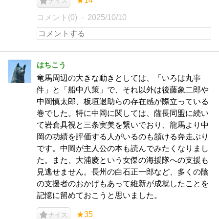
★14
ナイス
コメント(0)
2025/10/10
はちこう
竜馬周辺の大きな動きとしては、「いろは丸事
件」と「船中八策」で、それ以外は後藤象二郎や
中岡慎太郎、板垣退助らの存在感が際立っている
巻でした。特に中岡に関しては、薩長同盟に続い
て岩倉具視と三条実美を繋いでおり、龍馬より中
岡の功績を評価する人がいるのも頷ける奔走ぶり
です。中岡が主人公の本も読んでみたくなりまし
た。また、大浦慶という女傑の海援隊への支援も
見逃せません。長州の白石正一郎など、多くの陰
の支援者のおかげもあって維新が成就したことを
記憶に留めておこうと思いました。
★35
ナイス