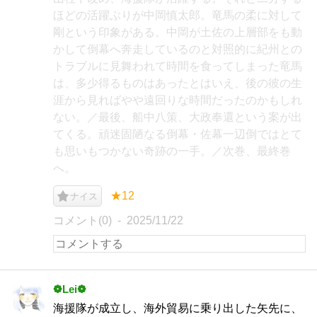
ほどの活躍ぶりが中岡慎太郎。竜馬の柔に対して
剛という印象がある。中岡が土佐の上層部をも動
かして倒幕へ奔走しているのと対照的に紀州との
トラブルに見舞われて時間を食ってしまった竜馬
は、多少得るものはあったとはいえ、後の彼の生
涯から見ればやや遠回りな時間だったのかもしれ
ない。／最後、船中八策、大政奉還という案が出
てくる。頑迷固陋なる倒幕・佐幕一辺倒ではとて
も思いもつかない奇跡の一手。／次巻、最終巻
へ。
★12
ナイス
コメント(0)
2025/11/22
❁Lei❁
海援隊が成立し、海外貿易に乗り出した矢先に、