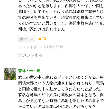
あったのかと想像します。西郷や大久保、中岡も
素晴らしいですが、やはり竜馬は別格で将来と現
実の差分を埋めていき、現実可能な将来にしてい
くのがすごいと思いました。海難事故を逃げた紀
州徳川家だけは許せません
★13
ナイス
コメント(0)
2026/05/08
森林・米・畑
武士の世の中が終わるプロセスがよく分かる。中
岡慎太郎という人物の凄さも描かれており、竜馬
と両輪で世の中を動かしてきたんだなと思った。
有名な竜馬の船中八策は新政体の基本となる。倒
幕しか見えてない時勢に幕府を倒した後の事まで
考えていたのは竜馬以外に居たのだろうか？