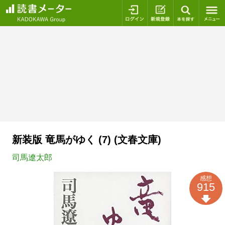
ログイン
新規登録
本を探
新装版 竜馬がゆく (7) (文春文庫)
司馬遼太郎
感想
915