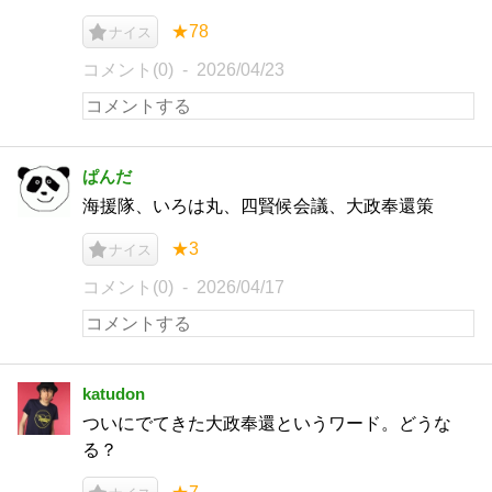
★78
ナイス
コメント(0)
2026/04/23
ぱんだ
海援隊、いろは丸、四賢候会議、大政奉還策
★3
ナイス
コメント(0)
2026/04/17
katudon
ついにでてきた大政奉還というワード。どうな
る？