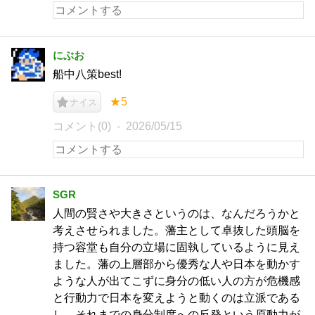
にぶお
船中八策best!
★5
ナイス
コメント(0)
2026/05/15
SGR
人間の賢さや大きさというのは、なんだろうかと
考えさせられました。藩主として卓抜した頭脳を
持つ容堂も自分の立場に固執しているように見え
ました。藩の上層部から優秀な人や日本を動かす
ような人が出てこずに身分の低い人の方が危機感
と行動力で日本を変えようと動くのは立派である
し、それまでの身分制度への反発という原動力が