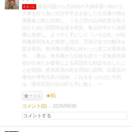
薩長同盟から大詰めの大政奉還へ向かう。
ネタバレ
大事を行う為に武市半平太を処した土佐藩の憎き
後藤象二郎と対面し、うるさ型の山内容堂を取り
込むために四賢候会議を画策。亀山社中から海援
隊に改称し、ようやく手にした「いろは丸」が紀
州藩船明光丸と衝突し沈没。万国公法での解決を
図る竜馬。長州藩の勝利に終わった第二次幕長戦
争。（勝は、長州藩から信頼を得て一旦無条件和
睦が出来たが慶喜による高圧的な勅諚を出したこ
とが原因）将軍家茂の死を理由に講和。佐幕派の
権化の孝明天皇の崩御。これをきっかけに中岡
は、薩長同盟の次の打ち手に動く。⇒
★81
ナイス
コメント(2)
2026/06/30