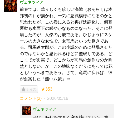
ヴェネツィア
前巻では、華々しくも珍しい海戦（おそらくは本
邦初の）が描かれ、一気に急戦模様になるのかと
思われたが、この巻に入ると再び沈静化し、倒幕
運動も水面下の緩やかなものになった。そこに登
場したのが、女傑のお慶である。ひじょうにスケ
ールの大きな女性で、女竜馬といった趣きであ
る。司馬遼󠄁太郎が、この小説のために登場させた
のではないかと思われるほどに型破りである。ど
こまでが史実で、どこからが司馬の創作なのか判
然としない。が、この地味なくだりにあっては花
ともいうべきであろう。さて、竜馬に戻れば、彼
が創案した「船中八策」⇒
★353
ナイス
コメント(2)
2026/05/16
ヴェネツィア
⇒は、時代を大きく突き抜けていた、竜