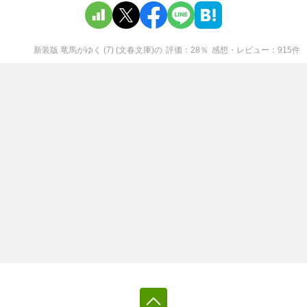
新装版 竜馬がゆく (7) (文春文庫)
の
評価
28
％
感想・レビュー
915
件