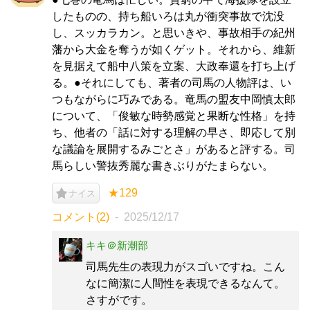
したものの、持ち船いろは丸が衝突事故で沈没
し、スッカラカン。と思いきや、事故相手の紀州
藩から大金を奪うが如くゲット。それから、維新
を見据えて船中八策を立案、大政奉還を打ち上げ
る。●それにしても、著者の司馬の人物評は、い
つもながらに巧みである。竜馬の盟友中岡慎太郎
について、「俊敏な時勢感覚と果断な性格」を持
ち、他者の「話に対する理解の早さ、即応して別
な議論を展開するみごとさ」があると評する。司
馬らしい警抜秀麗な書きぶりがたまらない。
★129
ナイス
コメント(2)
2025/12/17
キキ＠新潮部
司馬先生の表現力がスゴいですね。こん
なに簡潔に人間性を表現できるなんて。
さすがです。