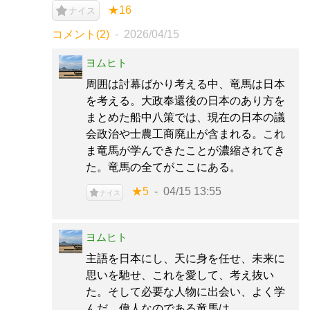
★16
ナイス
コメント(2)
2026/04/15
ヨムヒト
周囲は討幕ばかり考える中、竜馬は日本
を考える。大政奉還後の日本のあり方を
まとめた船中八策では、現在の日本の議
会政治や士農工商廃止が含まれる。これ
ま竜馬が学んできたことが濃縮されてき
た。竜馬の全てがここにある。
★5
04/15 13:55
ナイス
ヨムヒト
主語を日本にし、天に身を任せ、未来に
思いを馳せ、これを愛して、考え抜い
た。そして必要な人物に出会い、よく学
んだ。偉人なのである竜馬は。