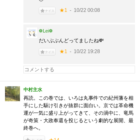
★1
10/22 00:08
ナイス
❁Lei❁
だいぶぶんどってましたね💸
★1
10/22 19:28
ナイス
中村主水
再読。この巻では、いろは丸事件での紀州藩を相
手にした駆け引きが抜群に面白い。京では革命機
運が一気に盛り上がってきて、その渦中に、竜馬
が奇策・大政奉還を投じるという劇的な展開、最
終巻へ。