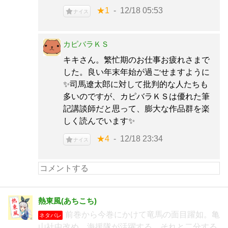
★1
12/18 05:53
ナイス
カピバラＫＳ
キキさん。繁忙期のお仕事お疲れさまで
した。良い年末年始が過ごせますように
✨司馬遼太郎に対して批判的な人たちも
多いのですが、カピバラＫＳは優れた筆
記講談師だと思って、膨大な作品群を楽
しく読んでいます✨
★4
12/18 23:34
ナイス
熱東風(あちこち)
前巻から今巻にかけて竜馬の面目躍如。亀
ネタバレ
山社中改め、海援隊が活躍する。それと二分する