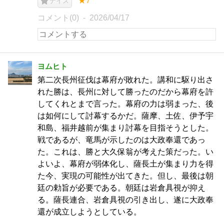
★7
ナイス
コメント(0)
2026/04/17
ヨムヒト
第二次長州征伐は幕府が敗れた。講和に駆り出さ
れた勝は、長州に対して勝ったのだから幕府を許
してくれとまで言った。幕府の力は弱まった、後
は如何にして討幕するかだ。薩摩、土佐、伊予宇
和島、福井越前が集まり討幕を目指そうとした。
戦であるが、竜馬が示したのは大政奉還であっ
た。これは、勝と大久保翁が考えた策だった。い
よいよ、幕府が弱体化し、薩長土が集まり力を得
た今、実現の可能性が出てきた。但し、最後は朝
廷の勅旨が必要である。朝廷は岩倉具視が抑え
る。薩長連合、岩倉具視の引き出し、遂に大政奉
還が成立しようとしている。