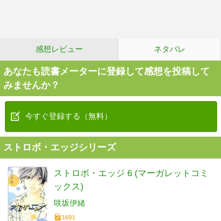
感想レビュー
ネタバレ
あなたも読書メーターに登録して感想を投稿して
みませんか？
今すぐ登録する（無料）
ストロボ・エッジシリーズ
ストロボ・エッジ 6 (マーガレットコミ
ックス)
咲坂伊緒
1601