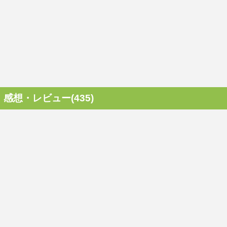
感想・レビュー(435)