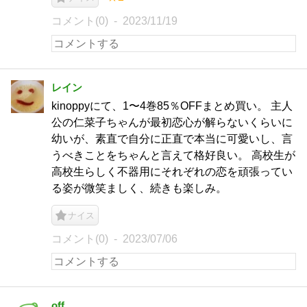
コメント(0)
2023/11/19
レイン
kinoppyにて、1〜4巻85％OFFまとめ買い。 主人
公の仁菜子ちゃんが最初恋心が解らないくらいに
幼いが、素直で自分に正直で本当に可愛いし、言
うべきことをちゃんと言えて格好良い。 高校生が
高校生らしく不器用にそれぞれの恋を頑張ってい
る姿が微笑ましく、続きも楽しみ。
ナイス
コメント(0)
2023/07/06
off