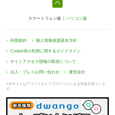
スマートフォン版
パソコン版
利用規約
個人情報保護基本方針
Cookie等の利用に関するガイドライン
サイトアクセス情報の取得について
法人・プレスお問い合わせ
運営会社
※本サイトはアフィリエイトプログラムによる収益を得ていま
す