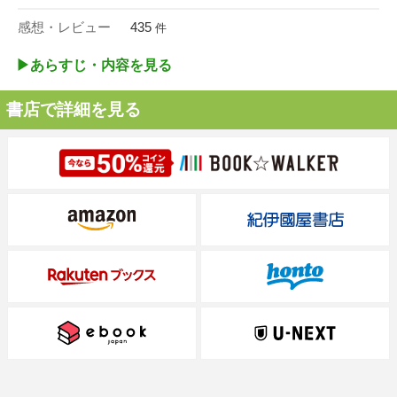
感想・レビュー
435
件
▶︎あらすじ・内容を見る
書店で詳細を見る