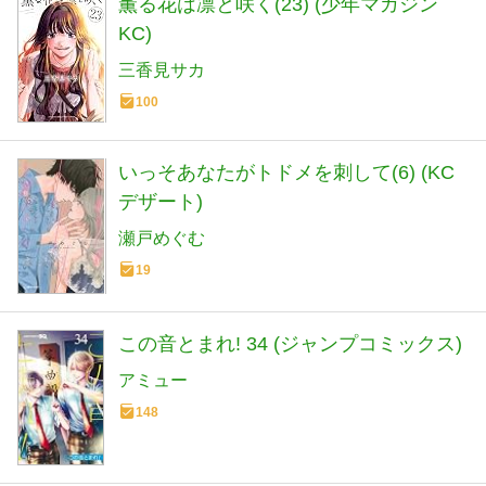
薫る花は凛と咲く(23) (少年マガジン
KC)
三香見サカ
100
いっそあなたがトドメを刺して(6) (KC
デザート)
瀬戸めぐむ
19
この音とまれ! 34 (ジャンプコミックス)
アミュー
148