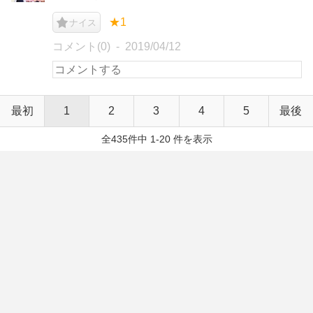
★1
ナイス
コメント(0)
2019/04/12
最初
1
2
3
4
5
最後
全435件中 1-20 件を表示