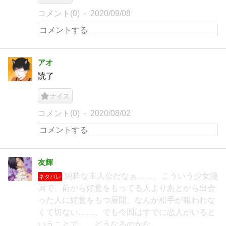
コメント(0)
2020/09/08
アオ
読了
ナイス
コメント(0)
2020/08/02
友輝
純粋な主人公だなぁ……。こういう少女漫
ネタバレ
画で、前から好意をもってる人よりあとから出会
った人に好意をもつ展開、なんか相手が報われな
くて切ない……。でも今回はすでに恋人がいると
いうことで……どうなるのかな