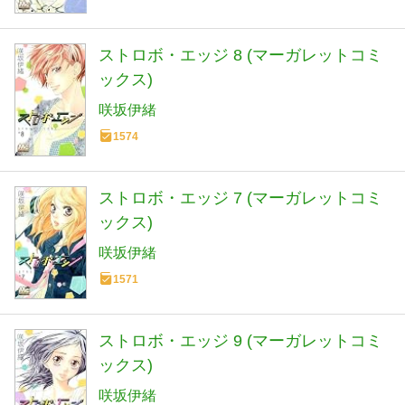
ストロボ・エッジ 8 (マーガレットコミ
ックス)
咲坂伊緒
1574
ストロボ・エッジ 7 (マーガレットコミ
ックス)
咲坂伊緒
1571
ストロボ・エッジ 9 (マーガレットコミ
ックス)
咲坂伊緒