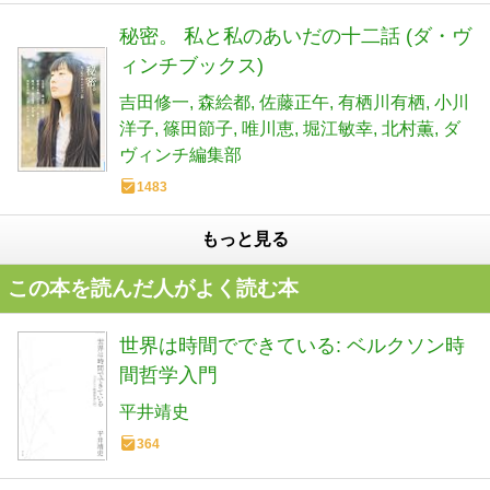
秘密。 私と私のあいだの十二話 (ダ・ヴ
ィンチブックス)
吉田修一
森絵都
佐藤正午
有栖川有栖
小川
洋子
篠田節子
唯川恵
堀江敏幸
北村薫
ダ
ヴィンチ編集部
1483
もっと見る
この本を読んだ人がよく読む本
世界は時間でできている: ベルクソン時
間哲学入門
平井靖史
364