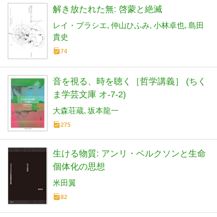
解き放たれた無: 啓蒙と絶滅
レイ・ブラシエ
仲山ひふみ
小林卓也
島田
貴史
74
音を視る、時を聴く［哲学講義］ (ちく
ま学芸文庫 オ-7-2)
大森荘蔵
坂本龍一
275
生ける物質: アンリ・ベルクソンと生命
個体化の思想
米田翼
82