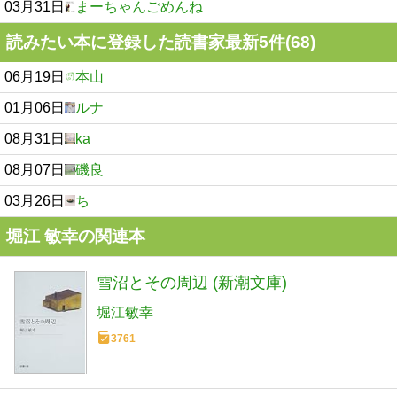
03月31日
まーちゃんごめんね
読みたい本に登録した読書家最新5件(68)
06月19日
本山
01月06日
ルナ
08月31日
ka
08月07日
磯良
03月26日
ち
堀江 敏幸の関連本
雪沼とその周辺 (新潮文庫)
堀江敏幸
3761