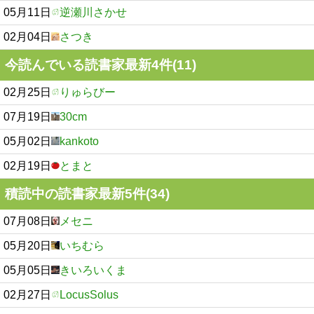
05月11日
逆瀬川さかせ
02月04日
さつき
今読んでいる読書家最新4件(11)
02月25日
りゅらびー
07月19日
30cm
05月02日
kankoto
02月19日
とまと
積読中の読書家最新5件(34)
07月08日
メセニ
05月20日
いちむら
05月05日
きいろいくま
02月27日
LocusSolus