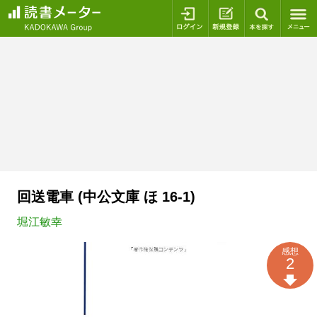
ログイン
新規登録
本を探
回送電車 (中公文庫 ほ 16-1)
堀江敏幸
感想
2