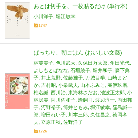
あとは切手を、一枚貼るだけ (単行本)
小川洋子
堀江敏幸
1747
ぱっちり、朝ごはん (おいしい文藝)
林芙美子
色川武大
久保田万太郎
角田光代
よしもとばなな
石垣綾子
堀井和子
森下典
子
井上荒野
佐藤雅子
万城目学
山崎まど
か
吉村昭
小泉武夫
山本ふみこ
團伊玖磨
椎名誠
西川治
東海林さだお
池波正太郎
小
林聡美
阿川佐和子
蜂飼耳
渡辺淳一
向田邦
子
河野裕子
筒井ともみ
堀江敏幸
窪島誠一
郎
増田れい子
川本三郎
久住昌之
徳岡孝
夫
立原正秋
佐野洋子
1726