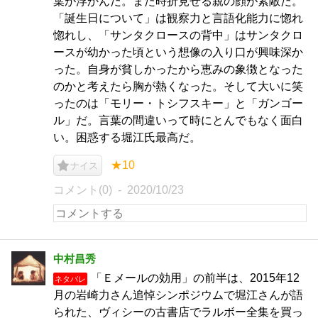
葉が浮かんだ。また時折見せる親の顔が素敵だ。
「誕生日について」は観察力と言語化能力に惚れ
惚れし、「サンタクロースの背中」はサンタクロ
ースが幼かった頃という想像の入り口が興味深か
った。自身が貧しかったから恵みの象徴となった
のかと考えたら胸が熱くなった。そして大いに笑
ったのは「モリー・トシフスキー」と「ガンゴー
ル」だ。言葉の間違いって時にとんでもなく面白
い。困惑する堀江氏最高だ。
★10
ナイス
コメント(0)
2020/10/23
中村昌秀
「Ｅメールの効用」の前半は、2015年12
ネタバレ
月の岩崎力さん追悼シンポジウムで堀江さんが語
られた、ヴィシーの古書店でラルボー全集を買っ