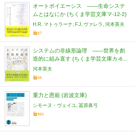
オートポイエーシス ――生命システ
ムとはなにか (ちくま学芸文庫マ-12-2)
H.R. マトゥラーナ
F.J. ヴァレラ
河本英夫
67
システムの非線形論理 ――世界を創
造的に組み直す (ちくま学芸文庫カ-64-
1)
河本英夫
56
重力と恩寵 (岩波文庫)
シモーヌ・ヴェイユ
冨原眞弓
981