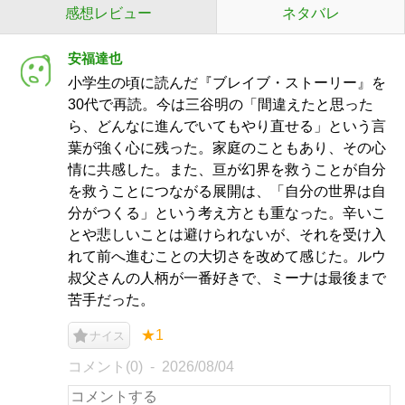
感想レビュー
ネタバレ
安福達也
小学生の頃に読んだ『ブレイブ・ストーリー』を
30代で再読。今は三谷明の「間違えたと思った
ら、どんなに進んでいてもやり直せる」という言
葉が強く心に残った。家庭のこともあり、その心
情に共感した。また、亘が幻界を救うことが自分
を救うことにつながる展開は、「自分の世界は自
分がつくる」という考え方とも重なった。辛いこ
とや悲しいことは避けられないが、それを受け入
れて前へ進むことの大切さを改めて感じた。ルウ
叔父さんの人柄が一番好きで、ミーナは最後まで
苦手だった。
★1
ナイス
コメント(0)
2026/08/04