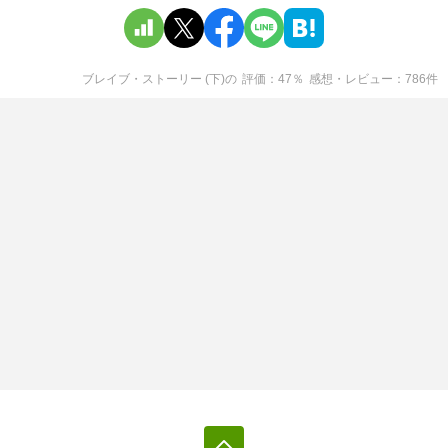
ブレイブ・ストーリー (下)
の
評価
47
％
感想・レビュー
786
件