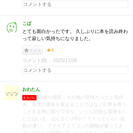
こば
とても面白かったです。 久しぶりに本を読み終わ
って寂しい気持ちになりました。
★4
ナイス
コメント(0)
2025/11/28
おわたん
自身の成長こそが旅の意味だったと気付
ネタバレ
き、現世の運命を変えることではなく幻界を救う
ことを女神に願うワタル。いくら壮絶な冒険をし
たとはいえ、ほんまに小5か？？？ってくらい成
長が凄い。 ファイアドラゴンの腕輪が返ってき
て、ワタルが現世に戻ったことをキ・キーマとミ