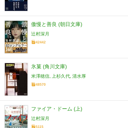
傲慢と善良 (朝日文庫)
辻村深月
42442
氷菓 (角川文庫)
米澤穂信
上杉久代
清水厚
48570
ファイア・ドーム (上)
辻村深月
5115