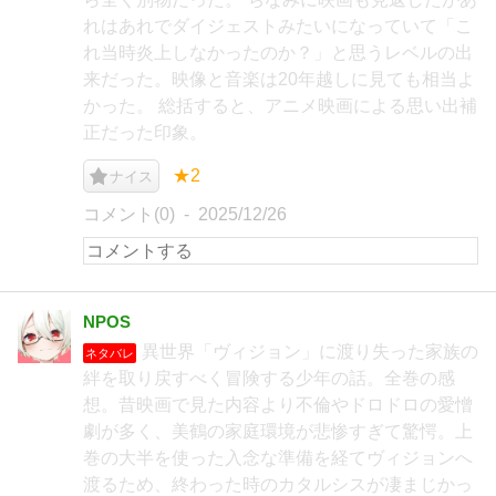
れはあれでダイジェストみたいになっていて「こ
れ当時炎上しなかったのか？」と思うレベルの出
来だった。映像と音楽は20年越しに見ても相当よ
かった。 総括すると、アニメ映画による思い出補
正だった印象。
★2
ナイス
コメント(0)
2025/12/26
NPOS
異世界「ヴィジョン」に渡り失った家族の
ネタバレ
絆を取り戻すべく冒険する少年の話。全巻の感
想。昔映画で見た内容より不倫やドロドロの愛憎
劇が多く、美鶴の家庭環境が悲惨すぎて驚愕。上
巻の大半を使った入念な準備を経てヴィジョンへ
渡るため、終わった時のカタルシスが凄まじかっ