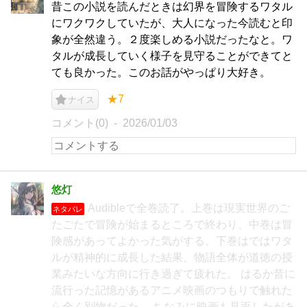
昔この小説を読んだときは幻界を冒険するワタル
にワクワクしていたが、大人になった今読むと印
象が全然違う。２度楽しめる小説だったなと。ワ
タルが成長していく様子を見守ることができてと
ても良かった。このお話がやっぱり大好き。
★7
ナイス
コメント(0)
2026/01/03
悠灯
Audibleで全巻読了。上巻は現実世界のご
ネタバレ
たごたで冒険が始まるところで終わり、中巻は冒
険感があってよかった気がする。下巻はではワタ
ルが精神的に成長した結果、物語全体が道徳の授
業みたいな方向に行き過ぎて疲れた。 はるか昔に
流行った記憶があるアニメ映画のつもりで触れた
ら全く別物だった。 ちなみに映画も見返したがあ