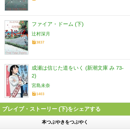
ファイア・ドーム (下)
辻村深月
3837
成瀬は信じた道をいく (新潮文庫 み 73-
2)
宮島未奈
1403
ブレイブ・ストーリー (下)をシェアする
本つぶやきをつぶやく