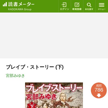
ログイン
新規登録
本を探
ブレイブ・ストーリー (下)
宮部みゆき
感想
786