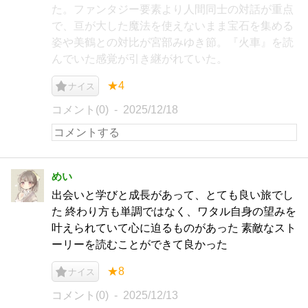
た。ファンタジー要素より人間同士の対話が重点
で、亘が大した魔法を使えないまま宝石を集める
姿や美鶴との対比が宮部みゆき節。『火車』を読
んでいた感覚が引き継がれていた。
★4
ナイス
コメント(0)
2025/12/18
めい
出会いと学びと成長があって、とても良い旅でし
た 終わり方も単調ではなく、ワタル自身の望みを
叶えられていて心に迫るものがあった 素敵なスト
ーリーを読むことができて良かった
★8
ナイス
コメント(0)
2025/12/13