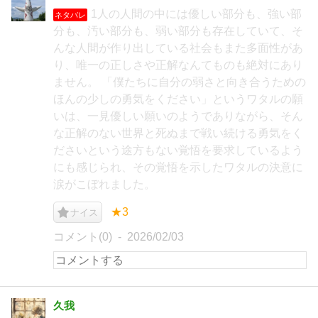
1人の人間の中には優しい部分も、強い部
ネタバレ
分も、汚い部分も、弱い部分も存在していて、そ
んな人間が作り出している社会もまた多面性があ
り、唯一の正しさや正解なんてものも絶対にあり
ません。 「僕たちに自分の弱さと向き合うための
ほんの少しの勇気をください」というワタルの願
いは、一見優しい願いのようでありながら、そん
な正解のない世界と死ぬまで戦い続ける勇気をく
ださいという途方もない覚悟を要求しているよう
にも感じられ、その覚悟を示したワタルの決意に
涙がこぼれました。
★3
ナイス
コメント(0)
2026/02/03
久我