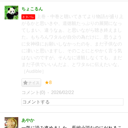
ちょこるん
上巻・中巻と聴いてきてより物語が盛り上
ネタバレ
がるかと思いきや、道徳観たっぷりの展開になっ
てしまい、違うなぁ、と思いながら聴き終えまし
た。もちろんワタルが自分の為だけに、思うよう
に女神様にお願いしなかったのを、まだ子供なの
に凄いと思いますし、そのことにとやかく言う気
はないのですが。そんなに達観しなくても、まだ
まだ子供でいいんだよ、とワタルに伝えたいな。
［Audible］
★8
ナイス
コメント(0)
2026/02/22
あやか
一気に読み進めました。長編小説なのにだれるこ