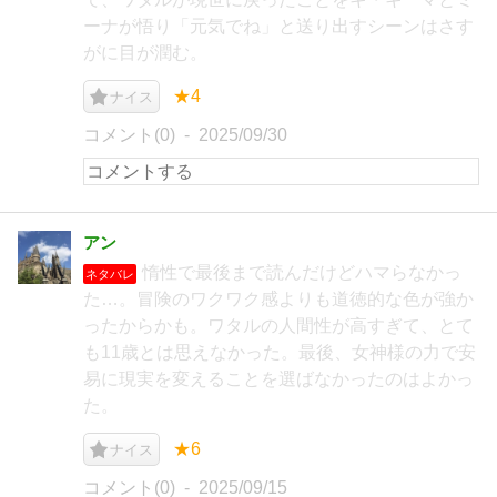
ーナが悟り「元気でね」と送り出すシーンはさす
がに目が潤む。
★4
ナイス
コメント(0)
2025/09/30
アン
惰性で最後まで読んだけどハマらなかっ
ネタバレ
た…。冒険のワクワク感よりも道徳的な色が強か
ったからかも。ワタルの人間性が高すぎて、とて
も11歳とは思えなかった。最後、女神様の力で安
易に現実を変えることを選ばなかったのはよかっ
た。
★6
ナイス
コメント(0)
2025/09/15