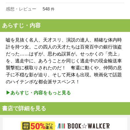
感想・レビュー
548
件
あらすじ・内容
嘘を見抜く名人、天才スリ、演説の達人、精確な体内時
計を持つ女。この四人の天才たちは百発百中の銀行強盗
だった……はずが、思わぬ誤算が。せっかくの「売上」
を、逃走中に、あろうことか同じく逃走中の現金輸送車
襲撃犯に横取りされたのだ！ 奪還に動くや、仲間の息
子に不穏な影が迫り、そして死体も出現。映画化で話題
のハイテンポな都会派サスペンス！
▶︎あらすじ・内容をもっと見る
書店で詳細を見る