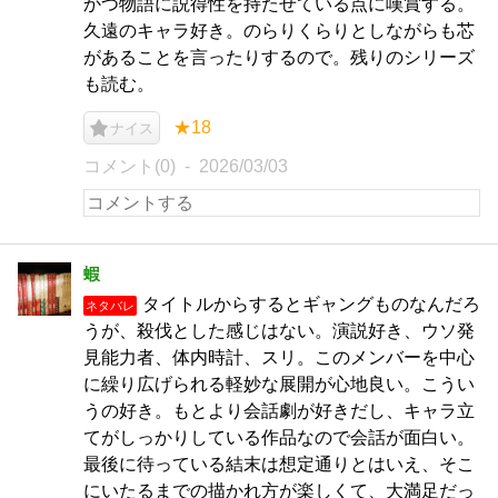
かつ物語に説得性を持たせている点に嘆賞する。
久遠のキャラ好き。のらりくらりとしながらも芯
があることを言ったりするので。残りのシリーズ
も読む。
★18
ナイス
コメント(0)
2026/03/03
蝦
タイトルからするとギャングものなんだろ
ネタバレ
うが、殺伐とした感じはない。演説好き、ウソ発
見能力者、体内時計、スリ。このメンバーを中心
に繰り広げられる軽妙な展開が心地良い。こうい
うの好き。もとより会話劇が好きだし、キャラ立
てがしっかりしている作品なので会話が面白い。
最後に待っている結末は想定通りとはいえ、そこ
にいたるまでの描かれ方が楽しくて、大満足だっ