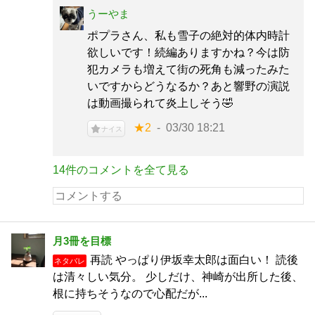
うーやま
ポプラさん、私も雪子の絶対的体内時計
欲しいです！続編ありますかね？今は防
犯カメラも増えて街の死角も減ったみた
いですからどうなるか？あと響野の演説
は動画撮られて炎上しそう🤣
★2
03/30 18:21
ナイス
14件のコメントを全て見る
月3冊を目標
再読 やっぱり伊坂幸太郎は面白い！ 読後
ネタバレ
は清々しい気分。 少しだけ、神崎が出所した後、
根に持ちそうなので心配だが...