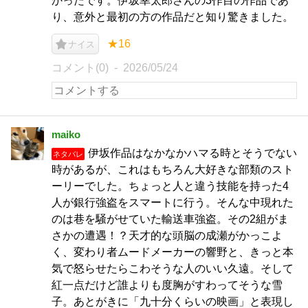
かったです。伊坂幸太郎さんの3作目の作品であ
り、意外と最初の方の作品だと知り驚きました。
★16
ナイス
コメント(0)
2026/05/24
maiko
伊坂作品はなかなかハマる時とそうでない
ネタバレ
時があるが、これはもちろん大好きな部類のスト
ーリーでした。ちょっと人と違う技能を持った4
人が銀行強盗をスマートに行う。そんな中現れた
のは巷を騒がせていた輸送車強盗。その2組がま
さかの遭遇！？天才的な頭脳の成瀬がかっこよ
く、変わり者ムードメーカーの響野と、きっと本
気で怒らせたらこわそうな人のいい久遠。そして
紅一点だけど誰よりも度胸がすわってそうな雪
子。あとがきに「九十分くらいの映画」と表現し