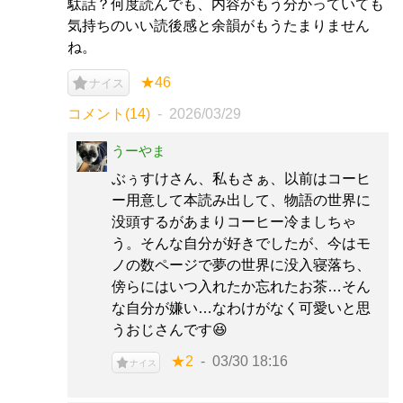
駄話？何度読んでも、内容がもう分かっていても
気持ちのいい読後感と余韻がもうたまりません
ね。
★46
ナイス
コメント(14)
2026/03/29
うーやま
ぶぅすけさん、私もさぁ、以前はコーヒ
ー用意して本読み出して、物語の世界に
没頭するがあまりコーヒー冷ましちゃ
う。そんな自分が好きでしたが、今はモ
ノの数ページで夢の世界に没入寝落ち、
傍らにはいつ入れたか忘れたお茶…そん
な自分が嫌い…なわけがなく可愛いと思
うおじさんです😆
★2
03/30 18:16
ナイス