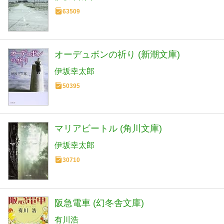
63509
オーデュボンの祈り (新潮文庫)
伊坂幸太郎
50395
マリアビートル (角川文庫)
伊坂幸太郎
30710
阪急電車 (幻冬舎文庫)
有川浩