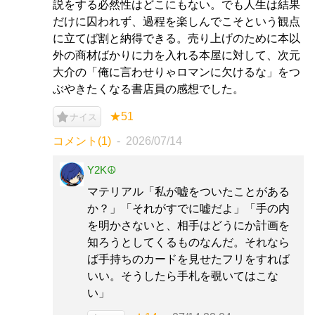
説をする必然性はどこにもない。でも人生は結果
だけに囚われず、過程を楽しんでこそという観点
に立てば割と納得できる。売り上げのために本以
外の商材ばかりに力を入れる本屋に対して、次元
大介の「俺に言わせりゃロマンに欠けるな」をつ
ぶやきたくなる書店員の感想でした。
★51
ナイス
コメント(1)
2026/07/14
Y2K☮
マテリアル「私が嘘をついたことがある
か？」「それがすでに嘘だよ」「手の内
を明かさないと、相手はどうにか計画を
知ろうとしてくるものなんだ。それなら
ば手持ちのカードを見せたフリをすれば
いい。そうしたら手札を覗いてはこな
い」