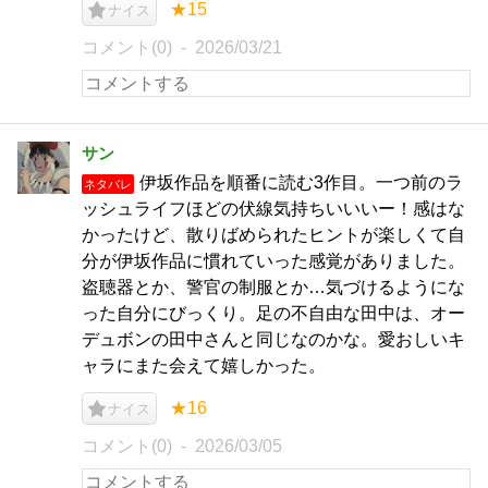
★15
ナイス
コメント(0)
2026/03/21
サン
伊坂作品を順番に読む3作目。一つ前のラ
ネタバレ
ッシュライフほどの伏線気持ちいいいー！感はな
かったけど、散りばめられたヒントが楽しくて自
分が伊坂作品に慣れていった感覚がありました。
盗聴器とか、警官の制服とか…気づけるようにな
った自分にびっくり。足の不自由な田中は、オー
デュボンの田中さんと同じなのかな。愛おしいキ
ャラにまた会えて嬉しかった。
★16
ナイス
コメント(0)
2026/03/05