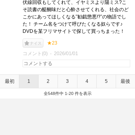
伏線回収もしてくれて、イヤミスより陽ミス?こ
そ読書の醍醐味だと心酔させてくれる、社会のど
こかにあってほしくなる"勧戯懲悪⁉"の物語でし
た！ チーム名をつけて呼びたくなる奴らです♪
DVDを某フリマサイトで探して買っちまった！
★23
ナイス
コメント(0)
2026/01/01
最初
1
2
3
4
5
最後
全548件中 1-20 件を表示