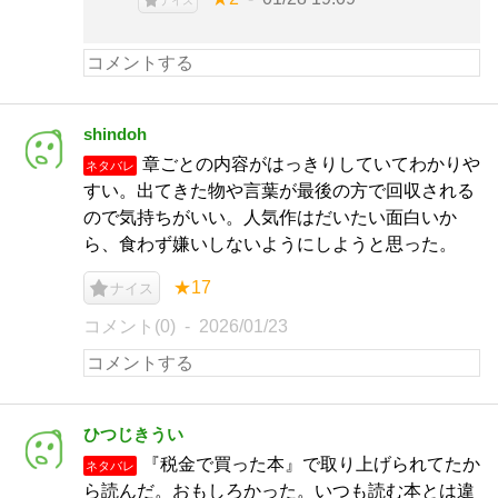
ナイス
shindoh
章ごとの内容がはっきりしていてわかりや
ネタバレ
すい。出てきた物や言葉が最後の方で回収される
ので気持ちがいい。人気作はだいたい面白いか
ら、食わず嫌いしないようにしようと思った。
★17
ナイス
コメント(0)
2026/01/23
ひつじきうい
『税金で買った本』で取り上げられてたか
ネタバレ
ら読んだ。おもしろかった。いつも読む本とは違