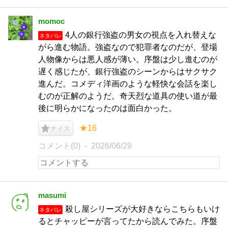
momoc
4人の銀行強盗の男女の視点を入れ替えな
ネタバレ
がら進む物語。強盗なので犯罪者なのだが、登場
人物像からは悪人感が薄い。序盤は少し進むのが
遅く感じたが、銀行強盗のシーンからはサクサク
進んだ。コメディ洋画のような軽快な会話を楽し
むのが正解のようだ。奇天烈な道具の使い道が最
後に明らかになったのは面白かった。
★16
ナイス
コメント(0)
2026/06/29
masumi
殺し屋シリーズが大好きならこちらもいけ
ネタバレ
るとチャッピーが言ってたから読んでみた。序盤