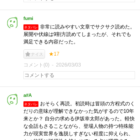
fumi
非常に読みやすい文章でサクサク読めた。
ネタバレ
展開や伏線は9割方読めてしまったが、それでも
満足できる内容だった。
★17
ナイス
コメント(0)
2026/03/03
a#A
おそらく再読。初読時は冒頭の方程式のく
ネタバレ
だりの意味が理解できなかった気がするので10年
来とか？ 自分の求める伊坂幸太郎があった。軽快
な会話もさることながら、登場人物の持つ特殊能
力が現実世界を逸脱しすぎない程度に抑えられ、