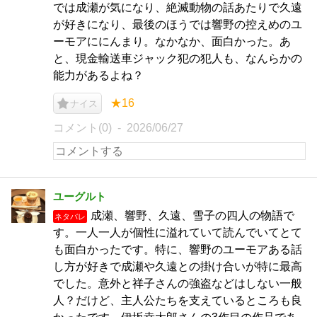
では成瀬が気になり、絶滅動物の話あたりで久遠
が好きになり、最後のほうでは響野の控えめのユ
ーモアににんまり。なかなか、面白かった。あ
と、現金輸送車ジャック犯の犯人も、なんらかの
能力があるよね？
★16
ナイス
コメント(0)
2026/06/27
ユーグルト
成瀬、響野、久遠、雪子の四人の物語で
ネタバレ
す。一人一人が個性に溢れていて読んでいてとて
も面白かったです。特に、響野のユーモアある話
し方が好きで成瀬や久遠との掛け合いが特に最高
でした。意外と祥子さんの強盗などはしない一般
人？だけど、主人公たちを支えているところも良