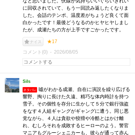
なと思いました。伏線が気持ちいいぐらいきれい
に回収されていて、もう一回読み返したくなりま
した。会話のテンポ、温度差がちょうど良くて面
白かったです！最後どうなるのかヒヤヒヤしまし
たが、成瀬たちの方が上手ですごかったです。
★17
ナイス
コメント(0)
2026/08/05
Sils
噓がわかる成瀬、自在に演説を繰り広げる
ネタバレ
響野、掏りに長けた久遠、精巧な体内時計を持つ
雪子。その個性を存分に生かして５分で銀行強盗
をなす４人組ギャングがギャングに遭う。同じ悪
党ながら、４人は貪欲や狡猾や冷酷とはかけ離
れ、むしろそれを成敗するヒーローのよう。警官
マニアもグルーシェニカーも、彼らが通って赤ん