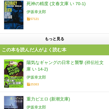
死神の精度 (文春文庫 い 70-1)
伊坂幸太郎
57121
もっと見る
この本を読んだ人がよく読む本
陽気なギャングの日常と襲撃 (祥伝社文
庫 い 14-2)
伊坂幸太郎
25303
重力ピエロ (新潮文庫)
伊坂幸太郎