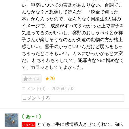
い、容姿についての言及があまりない。台詞でこ
んなかな？と想像して読んだ。『税金で買った
本』から入ったので、なんとなく同級生3人組の
イメージで。 成瀬がすべてをわかった上で雪子を
気遣ってるのがいいし、響野のおしゃべりとか祥
子さんが楽しそうなのとか久遠の動物の方が格上
感もいい。雪子のかっこいいんだけど弱みをもっ
ちゃったところもいい。カスにひっかかると大変
だ。 わちゃわちゃしてて、犯罪者なのに憎めなく
て、カラッとしててよかった。
★20
ナイス
コメント(0)
2026/01/03
〘あ〜！〙
とても上手に感情移入させてくれて、確り
ネタバレ