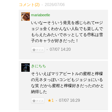
コメント(2)
2026/07/06
mariabeetle
いいなーそういう発見を感じられて👀ジ
ョジョ全くわかんない人🙋でも楽しんで
もらえたみたいでホッとしてる🥹私は雪
子のキャラが好きだった！
07/07 14:20
ナイス
きにちち
そういえばマリアビートルの蜜柑と檸檬
の元ネタっぽいコンビもジョジョにいる
な笑 だから蜜柑と檸檬好きだったのかと
納得した
★1
07/07 16:29
ナイス