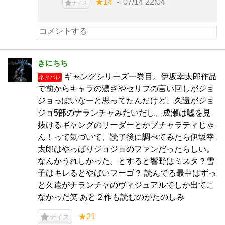
★14
07/14 22:04
ナイス
きにちち
ギャングシリーズ一巻目。伊坂幸太郎作品
ネタバレ
で前からキャラの濃さやセリフの言い回しがジョ
ジョっぽいなーと思ってたんだけど、久遠がジョ
ジョ5部のナランチャみたいだし、成瀬は嘘を見
抜けるギャングのリーダーとかブチャラティじゃ
ん！って気づいて、読了後に調べてみたら伊坂幸
太郎はやっぱりジョジョのファンだったらしい。
なんかうれしかった。とすると響野はミスタ？雪
子はキレるとやばいフーゴ？ 読んでる最中はずっ
と久遠がナランチャのヴィジュアルでしか出てこ
なかった笑 あと２作も読むのがたのしみ
★21
ナイス