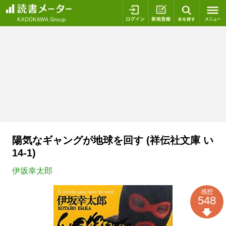
ログイン
新規登録
本を探
陽気なギャングが地球を回す (祥伝社文庫 い
14-1)
伊坂幸太郎
感想
548