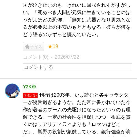
坊が泣き止むのも、きれいに回収されすがすがし
い。「死ぬべき人間が元気に生きていることのほ
うがよほどの恐怖」「無知は武器となり勇気とな
るが必要以上の不安のもとともなる」彼らが何を
どう語るのかずっと読んでいたい。
★19
ナイス
コメント(0)
2026/07/22
Y2K☮
刊行は2003年。いま読むと各キャラクタ
ネタバレ
ーが饒舌過ぎるような。ただ帯に書かれていた今
作が著者のブームの先駆けになったというのも理
解できる。一定の社会性を担保しつつ、根底を貫
くのはリアリティ云々よりも「ロマンはどこ
だ」。響野の役割が象徴している。銀行強盗が演