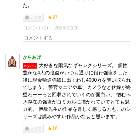
た。
★27
ナイス
コメント(0)
2026/02/26
からあげ
大好きな陽気なギャングシリーズ。 個性
ネタバレ
豊かな4人の強盗がいつも通りに銀行強盗をした
後に現金輸送強盗に出くわし4000万を奪い取られ
てしまう。 警官マニアや車、カメラなど伏線が終
盤わーーっと回収されていくのが面白い。 憎むべ
き存在の強盗がコミカルに描かれていてとても魅
力的。 伊坂先生の作品を難しく感じる方もこのシ
リーズは読みやすい作品かなぁと思います。
★16
ナイス