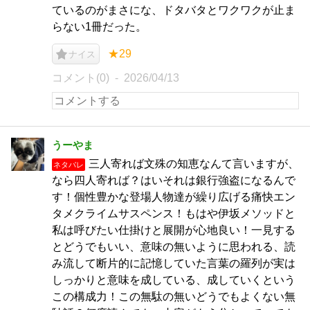
ているのがまさにな、ドタバタとワクワクが止ま
らない1冊だった。
★29
ナイス
コメント(0)
2026/04/13
うーやま
三人寄れば文殊の知恵なんて言いますが、
ネタバレ
なら四人寄れば？はいそれは銀行強盗になるんで
す！個性豊かな登場人物達が繰り広げる痛快エン
タメクライムサスペンス！もはや伊坂メソッドと
私は呼びたい仕掛けと展開が心地良い！一見する
とどうでもいい、意味の無いように思われる、読
み流して断片的に記憶していた言葉の羅列が実は
しっかりと意味を成している、成していくという
この構成力！この無駄の無いどうでもよくない無