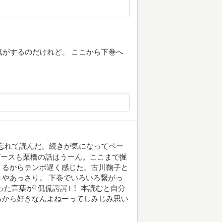
気がするのだけれど。 ここから下巻へ
忘れて読んだ。続きが気になってペー
ピースも栗橋の話はうーん。ここまで掘
くるからテンポ遅く感じた。古川鞠子と
やあっさり。 下巻でいろいろ繋がっ
た言葉が｢侃侃諤諤｣！ 本読むと自分
るから好きなんよねーってしみじみ思い