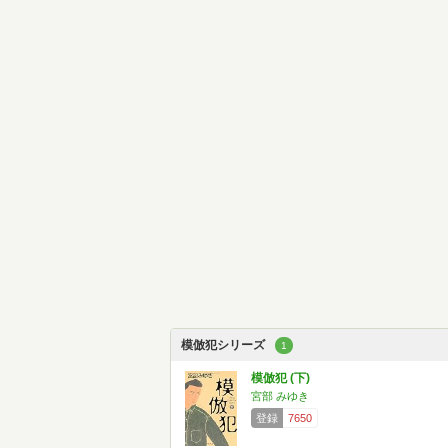
模倣犯シリーズ
1
模倣犯 (下)
宮部 みゆき
登録
7650