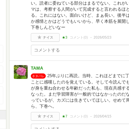
い。読者に委ねている部分はまるでない。これが
マは、考察する人間がいて完成すると言われるほ
る。これにはない。面白いけど、まぁ長い。後半
か感情とかはどうでもいいから、早く本筋を展開
下巻しんどいなー
ナイス
★3
コメント(
0
)
2026/05/23
TAMA
25年ぶりに再読。当時、これほどまでに
ネタバレ
ことに感嘆したのを覚えている。そして今読んで
が身を重ね合わせる年齢だった私も、現在共感す
なった。まだ学習障害が一般的ではなかったのだ
っているが、カズには生きていてほしい。せめて
ら、下巻へ。
ナイス
★7
コメント(
0
)
2026/04/15