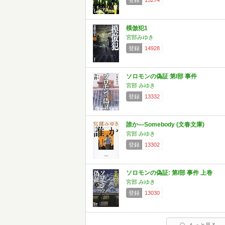
登録
15274
模倣犯1
宮部みゆき
登録
14928
ソロモンの偽証 第I部 事件
宮部 みゆき
登録
13332
誰か―Somebody (文春文庫)
宮部 みゆき
登録
13302
ソロモンの偽証: 第I部 事件 上巻
宮部 みゆき
登録
13030