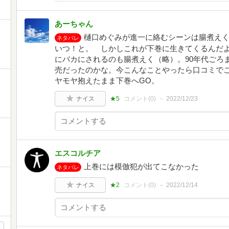
あーちゃん
樋口めぐみが進一に絡むシーンは腸煮え
ネタバレ
いつ！と。 しかしこれが下巻に生きてくるんだ
にバカにされるのも腸煮えく（略）。90年代ごろ
売だったのかな。今こんなことやったら口コミで
ヤモヤ抱えたまま下巻へGO。
ナイス
★5
コメント(
0
)
2022/12/23
エスコルチア
上巻には模倣犯が出てこなかった
ネタバレ
ナイス
★2
コメント(
0
)
2022/12/14