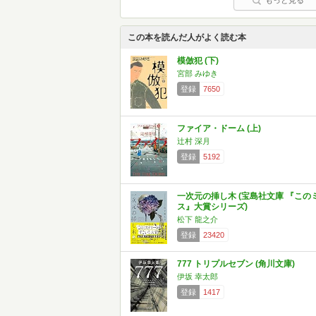
もっと見る
この本を読んだ人がよく読む本
模倣犯 (下)
宮部 みゆき
登録
7650
ファイア・ドーム (上)
辻村 深月
登録
5192
一次元の挿し木 (宝島社文庫 『この
ス』大賞シリーズ)
松下 龍之介
登録
23420
777 トリプルセブン (角川文庫)
伊坂 幸太郎
登録
1417