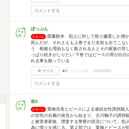
ぽっぷん
図書館本 犯人に対して怒り嫌悪しか湧か
ネタバレ
死んだが、それさえも上巻でまだ名前も出てこな
う 根拠も理由もなく殺される人とその家族の苦
っぱり続きがしりたい 下巻ではピースの罪が白日
れる事を願っている
ナイス
★6
コメント(
0
)
2024/09/02
和3
栗橋浩美とピースによる連続女性誘拐殺
ネタバレ
の女性の右腕の発見から始まり、古川鞠子の誘拐
と被害者家族、捜査する警察の状況について。犯
為に憤りを感じる。第２部では、栗橋とピースが