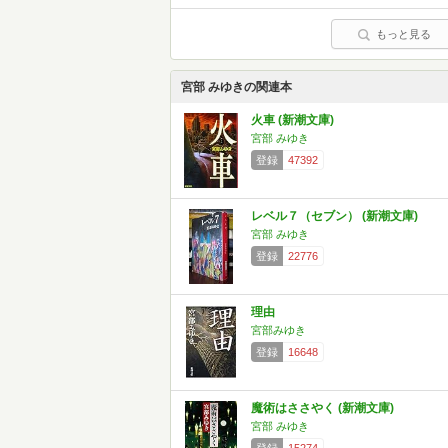
もっと見る
宮部 みゆきの関連本
火車 (新潮文庫)
宮部 みゆき
登録
47392
レベル７（セブン） (新潮文庫)
宮部 みゆき
登録
22776
理由
宮部みゆき
登録
16648
魔術はささやく (新潮文庫)
宮部 みゆき