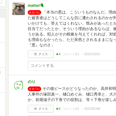
mattari🐈
「本当の悪は、こういうものなんだ。理
ネタバレ
た被害者はどうしてこんな目に遭わされるのかが
いかけても、答えてはくれない。恨みがあったと
目当てだったとか、そういう理由があるならば、
うがある。犯人がその根拠を与えてくれれば、対
も理由もなかったら、ただ呆然とされるままにな
『悪』なのさ」
ナイス
★4
コメント(
0
)
2022/10/31
ミ
のり
その後ピースがどうなったのか、高井和
ネタバレ
人事件の塚田真一、樋口めぐみ、樋口秀幸と、大
か、前畑滋子の下巻での役割は、等々下巻が楽し
ナイス
★6
コメント(
0
)
2022/01/08