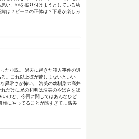
ち悪い。罪を擦り付けようとしている幼
経緯は？ピースの正体は？下巻が楽しみ
った小説。 過去に起きた殺人事件の遺
ある。これ以上彼が苦しまないといい
うな異常さが怖い。 浩美の幼馴染の高井
それだけに兄の和明は浩美のやばさを認
多いけど、今回に関してはあんなひど
遺族にやってることが酷すぎて…浩美