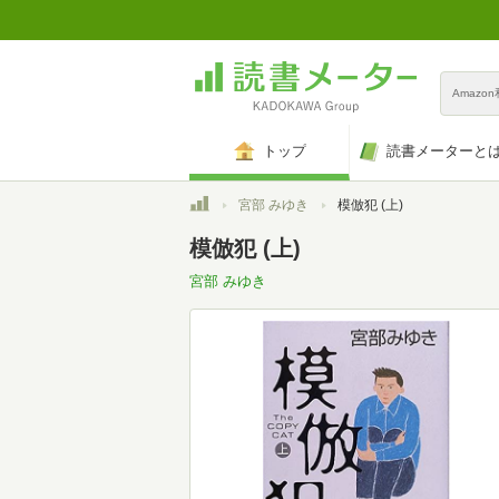
Amazo
トップ
読書メーターと
トップ
宮部 みゆき
模倣犯 (上)
模倣犯 (上)
宮部 みゆき