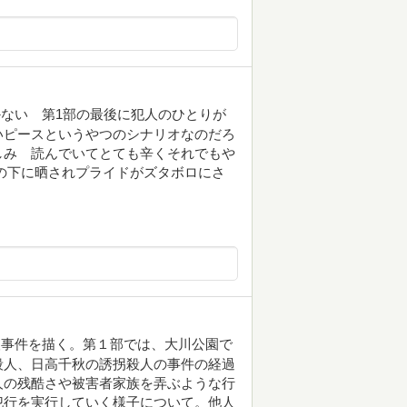
ない 第1部の最後に犯人のひとりが
いピースというやつのシナリオなのだろ
しみ 読んでいてとても辛くそれでもや
の下に晒されプライドがズタボロにさ
人事件を描く。第１部では、大川公園で
殺人、日高千秋の誘拐殺人の事件の経過
人の残酷さや被害者家族を弄ぶような行
犯行を実行していく様子について。他人