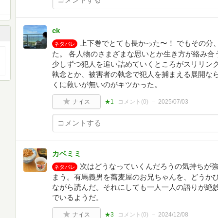
ck
上下巻でとても長かった〜！ でもその分
ネタバレ
た。 各人物のさまざまな思いとか生き方が絡み合
少しずつ犯人を追い詰めていくところがスリリング
執念とか、被害者の執念で犯人を捕まえる展開なら
くに救いが無いのがキツかった。
ナイス
★1
コメント(
0
)
2025/07/03
カベミミ
次はどうなっていくんだろうの気持ちが
ネタバレ
まう。有馬義男を蕎麦屋のお兄ちゃんを、どうか
ながら読んだ。それにしても一人一人の語りが絶
でいるようだ。
ナイス
★3
コメント(
0
)
2024/12/08