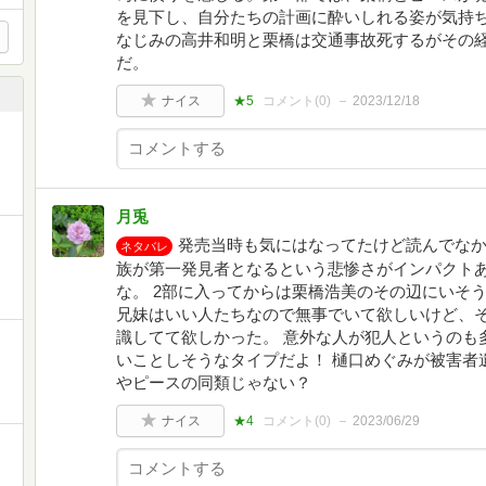
を見下し、自分たちの計画に酔いしれる姿が気持
なじみの高井和明と栗橋は交通事故死するがその
だ。
ナイス
★5
コメント(
0
)
2023/12/18
月兎
発売当時も気にはなってたけど読んでなか
ネタバレ
族が第一発見者となるという悲惨さがインパクト
な。 2部に入ってからは栗橋浩美のその辺にいそ
兄妹はいい人たちなので無事でいて欲しいけど、
識してて欲しかった。 意外な人が犯人というのも
いことしそうなタイプだよ！ 樋口めぐみが被害者
やピースの同類じゃない？
ナイス
★4
コメント(
0
)
2023/06/29