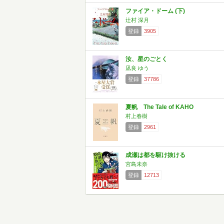
ファイア・ドーム (下)
辻村 深月
登録
3905
汝、星のごとく
凪良 ゆう
登録
37786
夏帆 The Tale of KAHO
村上春樹
登録
2961
成瀬は都を駆け抜ける
宮島未奈
登録
12713