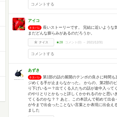
アイコ
長いストーリーです。 完結に近いような
ネタバレ
まだどんな膨らみがあるのだろうか。
ナイス
★28
コメント(
0
)
2021/12/31
あずき
第1部の話の展開のテンポの良さに時間も
ネタバレ
ジめくる手が止まらなかった。 からの、第2部の
り下げいるー？出てくる人たちの話が途中入って
のやりとりとかもっと詳しくかかれるのかと思いき
てくるのかな？？ あと、この本読んで初めて出会っ
が今まで出会ったことない言葉とか表現に出会え
ました